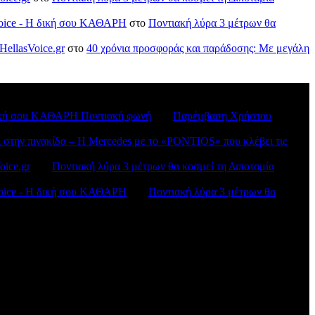
sVoice - H δική σου ΚΑΘΑΡΗ
στο
Ποντιακή λύρα 3 μέτρων θα
HellasVoice.gr
στο
40 χρόνια προσφοράς και παράδοσης: Με μεγάλη
H δική σου ΚΑΘΑΡΗ Ποντιακή φωνή
στο
Παρέμβαση Χρήστου
ι στην πινακίδα – Η Mercedes με το «PONTIOS» που κλέβει τις
oice.gr
στο
Ποντιακή λύρα 3 μέτρων θα κοσμεί τη Διποταμία
sVoice - H δική σου ΚΑΘΑΡΗ
στο
Ποντιακή λύρα 3 μέτρων θα