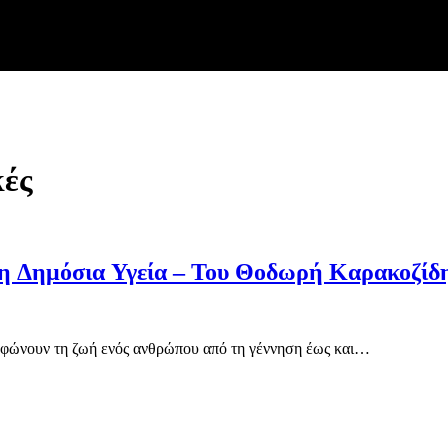
κές
Η επίδραση και ο ρόλος του Πολιτισμού στη Δημόσια Υγεία – Του Θοδωρή Καρακοζί
ορφώνουν τη ζωή ενός ανθρώπου από τη γέννηση έως και…