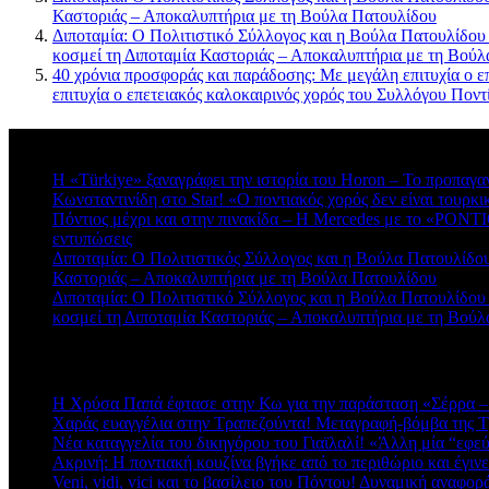
Καστοριάς – Αποκαλυπτήρια με τη Βούλα Πατουλίδου
Διποταμία: Ο Πολιτιστικό Σύλλογος και η Βούλα Πατουλίδου
κοσμεί τη Διποταμία Καστοριάς – Αποκαλυπτήρια με τη Βού
40 χρόνια προσφοράς και παράδοσης: Με μεγάλη επιτυχία ο ε
επιτυχία ο επετειακός καλοκαιρινός χορός του Συλλόγου Πο
Πρόσφατα σχόλια
Η «Türkiye» ξαναγράφει την ιστορία του Horon – Το προπαγα
Κωνσταντινίδη στο Star! «Ο ποντιακός χορός δεν είναι τουρκι
Πόντιος μέχρι και στην πινακίδα – Η Mercedes με το «PONTIO
εντυπώσεις
Διποταμία: Ο Πολιτιστικός Σύλλογος και η Βούλα Πατουλίδου 
Καστοριάς – Αποκαλυπτήρια με τη Βούλα Πατουλίδου
Διποταμία: Ο Πολιτιστικό Σύλλογος και η Βούλα Πατουλίδου
κοσμεί τη Διποταμία Καστοριάς – Αποκαλυπτήρια με τη Βού
Πρόσφατα άρθρα
Η Χρύσα Παπά έφτασε στην Κω για την παράσταση «Σέρρα –
Χαράς ευαγγέλια στην Τραπεζούντα! Μεταγραφή-βόμβα της 
Νέα καταγγελία του δικηγόρου του Γιαϊλαλί! «Άλλη μία “εφε
Ακρινή: Η ποντιακή κουζίνα βγήκε από το περιθώριο και έγιν
Veni, vidi, vici και το βασίλειο του Πόντου! Δυναμική αναφ