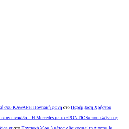
H δική σου ΚΑΘΑΡΗ Ποντιακή φωνή
στο
Παρέμβαση Χρήστου
ι στην πινακίδα – Η Mercedes με το «PONTIOS» που κλέβει τις
oice.gr
στο
Ποντιακή λύρα 3 μέτρων θα κοσμεί τη Διποταμία