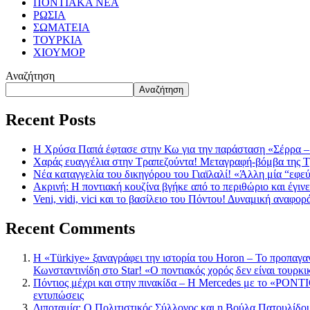
ΠΟΝΤΙΑΚΑ ΝΕΑ
ΡΩΣΙΑ
ΣΩΜΑΤΕΙΑ
ΤΟΥΡΚΙΑ
ΧΙΟΥΜΟΡ
Αναζήτηση
Αναζήτηση
Recent Posts
Η Χρύσα Παπά έφτασε στην Κω για την παράσταση «Σέρρα –
Χαράς ευαγγέλια στην Τραπεζούντα! Μεταγραφή-βόμβα της 
Νέα καταγγελία του δικηγόρου του Γιαϊλαλί! «Άλλη μία “εφε
Ακρινή: Η ποντιακή κουζίνα βγήκε από το περιθώριο και έγιν
Veni, vidi, vici και το βασίλειο του Πόντου! Δυναμική αναφ
Recent Comments
Η «Türkiye» ξαναγράφει την ιστορία του Horon – Το προπαγα
Κωνσταντινίδη στο Star! «Ο ποντιακός χορός δεν είναι τουρκι
Πόντιος μέχρι και στην πινακίδα – Η Mercedes με το «PONTIO
εντυπώσεις
Διποταμία: Ο Πολιτιστικός Σύλλογος και η Βούλα Πατουλίδου 