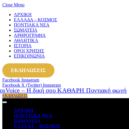
Close Menu
ΑΡΧΙΚΗ
ΕΛΛΑΔΑ – ΚΟΣΜΟΣ
ΠΟΝΤΙΑΚΑ ΝΕΑ
ΣΩΜΑΤΕΙΑ
ΑΡΘΡΟΓΡΑΦΙΑ
ΑΘΛΗΤΙΚΑ
ΙΣΤΟΡΙΑ
ΟΡΟΙ ΧΡΗΣΗΣ
ΕΠΙΚΟΙΝΩΝΙΑ
ΕΚΔΗΛΩΣΕΙΣ
Facebook
Instagram
Facebook
X (Twitter)
Instagram
ΕΚΔΗΛΩΣΕΙΣ
ΑΡΧΙΚΗ
ΠΟΝΤΙΑΚΑ ΝΕΑ
ΣΩΜΑΤΕΙΑ
ΕΛΛΑΔΑ – ΚΟΣΜΟΣ