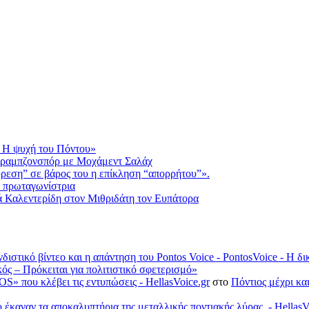
 Η ψυχή του Πόντου»
Τραμπζονσπόρ με Μοχάμεντ Σαλάχ
ύρεση” σε βάρος του η επίκληση “απορρήτου”».
ε πρωταγωνίστρια
ορά Καλεντερίδη στον Μιθριδάτη τον Ευπάτορα
νδιστικό βίντεο και η απάντηση του Pontos Voice - PontosVoice - 
κός – Πρόκειται για πολιτιστικό σφετερισμό»
S» που κλέβει τις εντυπώσεις - HellasVoice.gr
στο
Πόντιος μέχρι κα
έκαναν τα αποκαλυπτήρια της μεταλλικής ποντιακής λύρας. - HellasV