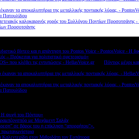
 έκαναν τα αποκαλυπτήρια της μεταλλικής ποντιακής λύρας. - Ponto
λα Πατουλίδου
πετειακός καλοκαιρινός χορός του Συλλόγου Ποντίων Προσοτσάνης - 
ντίων Προσοτσάνης
νδιστικό βίντεο και η απάντηση του Pontos Voice - PontosVoice - 
κός – Πρόκειται για πολιτιστικό σφετερισμό»
S» που κλέβει τις εντυπώσεις - HellasVoice.gr
στο
Πόντιος μέχρι κα
έκαναν τα αποκαλυπτήρια της μεταλλικής ποντιακής λύρας. - HellasV
 έκαναν τα αποκαλυπτήρια της μεταλλικής ποντιακής λύρας. - Ponto
λα Πατουλίδου
 Η ψυχή του Πόντου»
Τραμπζονσπόρ με Μοχάμεντ Σαλάχ
ύρεση” σε βάρος του η επίκληση “απορρήτου”».
ε πρωταγωνίστρια
ορά Καλεντερίδη στον Μιθριδάτη τον Ευπάτορα