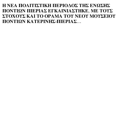
𝚮 𝚴𝚬𝚨 𝚷𝚶𝚲𝚰𝚻𝚰𝚺𝚻𝚰𝚱𝚮 𝚷𝚬𝚸𝚰𝚶𝚫𝚶𝚺 𝚻𝚮𝚺 𝚬𝚴𝛀𝚺𝚮𝚺
𝚷𝚶𝚴𝚻𝚰𝛀𝚴 𝚷𝚰𝚬𝚸𝚰𝚨𝚺 𝚬𝚪𝚱𝚨𝚰𝚴𝚰𝚨𝚺𝚻𝚮𝚱𝚬, 𝚳𝚬 𝚻𝚶𝚼𝚺
𝚺𝚻𝚶𝚾𝚶𝚼𝚺 𝚱𝚨𝚰 𝚻𝚶 𝚶𝚸𝚨𝚳𝚨 𝚻𝚶𝚼 𝚴𝚬𝚶𝚼 𝚳𝚶𝚼𝚺𝚬𝚰𝚶𝚼
𝚷𝚶𝚴𝚻𝚰𝛀𝚴 𝚱𝚨𝚻𝚬𝚸𝚰𝚴𝚮𝚺-𝚷𝚰𝚬𝚸𝚰𝚨𝚺…