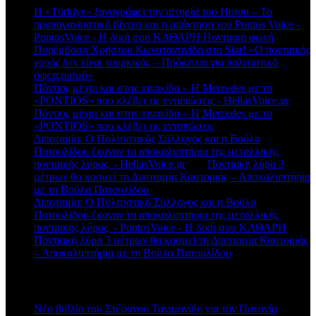
Η «Türkiye» ξαναγράφει την ιστορία του Horon – Το
προπαγανδιστικό βίντεο και η απάντηση του Pontos Voice -
PontosVoice - H δική σου ΚΑΘΑΡΗ Ποντιακή φωνή
στο
Παρέμβαση Χρήστου Κωνσταντινίδη στο Star! «Ο ποντιακός
χορός δεν είναι τουρκικός – Πρόκειται για πολιτιστικό
σφετερισμό»
Πόντιος μέχρι και στην πινακίδα – Η Mercedes με το
«PONTIOS» που κλέβει τις εντυπώσεις - HellasVoice.gr
στο
Πόντιος μέχρι και στην πινακίδα – Η Mercedes με το
«PONTIOS» που κλέβει τις εντυπώσεις
Διποταμία: Ο Πολιτιστικός Σύλλογος και η Βούλα
Πατουλίδου έκαναν τα αποκαλυπτήρια της μεταλλικής
ποντιακής λύρας. - HellasVoice.gr
στο
Ποντιακή λύρα 3
μέτρων θα κοσμεί τη Διποταμία Καστοριάς – Αποκαλυπτήρια
με τη Βούλα Πατουλίδου
Διποταμία: Ο Πολιτιστικό Σύλλογος και η Βούλα
Πατουλίδου έκαναν τα αποκαλυπτήρια της μεταλλικής
ποντιακής λύρας. - PontosVoice - H δική σου ΚΑΘΑΡΗ
στο
Ποντιακή λύρα 3 μέτρων θα κοσμεί τη Διποταμία Καστοριάς
– Αποκαλυπτήρια με τη Βούλα Πατουλίδου
Πρόσφατα άρθρα
Νέο βιβλίο του Στέφανου Τανιμανίδη για την Παναγία