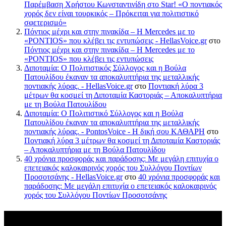
Παρέμβαση Χρήστου Κωνσταντινίδη στο Star! «Ο ποντιακός
χορός δεν είναι τουρκικός – Πρόκειται για πολιτιστικό
σφετερισμό»
Πόντιος μέχρι και στην πινακίδα – Η Mercedes με το
«PONTIOS» που κλέβει τις εντυπώσεις - HellasVoice.gr
στο
Πόντιος μέχρι και στην πινακίδα – Η Mercedes με το
«PONTIOS» που κλέβει τις εντυπώσεις
Διποταμία: Ο Πολιτιστικός Σύλλογος και η Βούλα
Πατουλίδου έκαναν τα αποκαλυπτήρια της μεταλλικής
ποντιακής λύρας. - HellasVoice.gr
στο
Ποντιακή λύρα 3
μέτρων θα κοσμεί τη Διποταμία Καστοριάς – Αποκαλυπτήρια
με τη Βούλα Πατουλίδου
Διποταμία: Ο Πολιτιστικό Σύλλογος και η Βούλα
Πατουλίδου έκαναν τα αποκαλυπτήρια της μεταλλικής
ποντιακής λύρας. - PontosVoice - H δική σου ΚΑΘΑΡΗ
στο
Ποντιακή λύρα 3 μέτρων θα κοσμεί τη Διποταμία Καστοριάς
– Αποκαλυπτήρια με τη Βούλα Πατουλίδου
40 χρόνια προσφοράς και παράδοσης: Με μεγάλη επιτυχία ο
επετειακός καλοκαιρινός χορός του Συλλόγου Ποντίων
Προσοτσάνης - HellasVoice.gr
στο
40 χρόνια προσφοράς και
παράδοσης: Με μεγάλη επιτυχία ο επετειακός καλοκαιρινός
χορός του Συλλόγου Ποντίων Προσοτσάνης
Πρόσφατα σχόλια