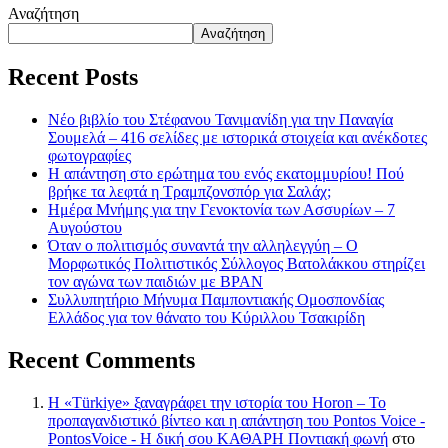
Αναζήτηση
Αναζήτηση
Recent Posts
Νέο βιβλίο του Στέφανου Τανιμανίδη για την Παναγία
Σουμελά – 416 σελίδες με ιστορικά στοιχεία και ανέκδοτες
φωτογραφίες
Η απάντηση στο ερώτημα του ενός εκατομμυρίου! Πού
βρήκε τα λεφτά η Τραμπζονσπόρ για Σαλάχ;
Ημέρα Μνήμης για την Γενοκτονία των Ασσυρίων – 7
Αυγούστου
Όταν ο πολιτισμός συναντά την αλληλεγγύη – Ο
Μορφωτικός Πολιτιστικός Σύλλογος Βατολάκκου στηρίζει
τον αγώνα των παιδιών με BPAN
Συλλυπητήριο Μήνυμα Παμποντιακής Ομοσπονδίας
Ελλάδος για τον θάνατο του Κύριλλου Τσακιρίδη
Recent Comments
Η «Türkiye» ξαναγράφει την ιστορία του Horon – Το
προπαγανδιστικό βίντεο και η απάντηση του Pontos Voice -
PontosVoice - H δική σου ΚΑΘΑΡΗ Ποντιακή φωνή
στο