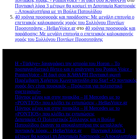
ποντιακής λύρας. - PontosVoice - H δική σου ΚΑΘΑΡΗ
στο
Ποντιακή λύρα 3 μέτρων θα κοσμεί τη Διποταμία Καστοριάς
– Αποκαλυπτήρια με τη Βούλα Πατουλίδου
40 χρόνια προσφοράς και παράδοσης: Με μεγάλη επιτυχία ο
επετειακός καλοκαιρινός χορός του Συλλόγου Ποντίων
Προσοτσάνης - HellasVoice.gr
στο
40 χρόνια προσφοράς και
παράδοσης: Με μεγάλη επιτυχία ο επετειακός καλοκαιρινός
χορός του Συλλόγου Ποντίων Προσοτσάνης
Πρόσφατα σχόλια
Η «Türkiye» ξαναγράφει την ιστορία του Horon – Το
προπαγανδιστικό βίντεο και η απάντηση του Pontos Voice -
PontosVoice - H δική σου ΚΑΘΑΡΗ Ποντιακή φωνή
στο
Παρέμβαση Χρήστου Κωνσταντινίδη στο Star! «Ο ποντιακός
χορός δεν είναι τουρκικός – Πρόκειται για πολιτιστικό
σφετερισμό»
Πόντιος μέχρι και στην πινακίδα – Η Mercedes με το
«PONTIOS» που κλέβει τις εντυπώσεις - HellasVoice.gr
στο
Πόντιος μέχρι και στην πινακίδα – Η Mercedes με το
«PONTIOS» που κλέβει τις εντυπώσεις
Διποταμία: Ο Πολιτιστικός Σύλλογος και η Βούλα
Πατουλίδου έκαναν τα αποκαλυπτήρια της μεταλλικής
ποντιακής λύρας. - HellasVoice.gr
στο
Ποντιακή λύρα 3
μέτρων θα κοσμεί τη Διποταμία Καστοριάς – Αποκαλυπτήρια