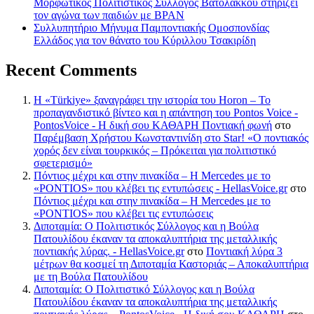
Μορφωτικός Πολιτιστικός Σύλλογος Βατολάκκου στηρίζει
τον αγώνα των παιδιών με BPAN
Συλλυπητήριο Μήνυμα Παμποντιακής Ομοσπονδίας
Ελλάδος για τον θάνατο του Κύριλλου Τσακιρίδη
Recent Comments
Η «Türkiye» ξαναγράφει την ιστορία του Horon – Το
προπαγανδιστικό βίντεο και η απάντηση του Pontos Voice -
PontosVoice - H δική σου ΚΑΘΑΡΗ Ποντιακή φωνή
στο
Παρέμβαση Χρήστου Κωνσταντινίδη στο Star! «Ο ποντιακός
χορός δεν είναι τουρκικός – Πρόκειται για πολιτιστικό
σφετερισμό»
Πόντιος μέχρι και στην πινακίδα – Η Mercedes με το
«PONTIOS» που κλέβει τις εντυπώσεις - HellasVoice.gr
στο
Πόντιος μέχρι και στην πινακίδα – Η Mercedes με το
«PONTIOS» που κλέβει τις εντυπώσεις
Διποταμία: Ο Πολιτιστικός Σύλλογος και η Βούλα
Πατουλίδου έκαναν τα αποκαλυπτήρια της μεταλλικής
ποντιακής λύρας. - HellasVoice.gr
στο
Ποντιακή λύρα 3
μέτρων θα κοσμεί τη Διποταμία Καστοριάς – Αποκαλυπτήρια
με τη Βούλα Πατουλίδου
Διποταμία: Ο Πολιτιστικό Σύλλογος και η Βούλα
Πατουλίδου έκαναν τα αποκαλυπτήρια της μεταλλικής