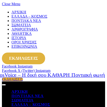
Close Menu
ΑΡΧΙΚΗ
ΕΛΛΑΔΑ – ΚΟΣΜΟΣ
ΠΟΝΤΙΑΚΑ ΝΕΑ
ΣΩΜΑΤΕΙΑ
ΑΡΘΡΟΓΡΑΦΙΑ
ΑΘΛΗΤΙΚΑ
ΙΣΤΟΡΙΑ
ΟΡΟΙ ΧΡΗΣΗΣ
ΕΠΙΚΟΙΝΩΝΙΑ
ΕΚΔΗΛΩΣΕΙΣ
Facebook
Instagram
Facebook
X (Twitter)
Instagram
ΕΚΔΗΛΩΣΕΙΣ
ΑΡΧΙΚΗ
ΠΟΝΤΙΑΚΑ ΝΕΑ
ΣΩΜΑΤΕΙΑ
ΕΛΛΑΔΑ – ΚΟΣΜΟΣ