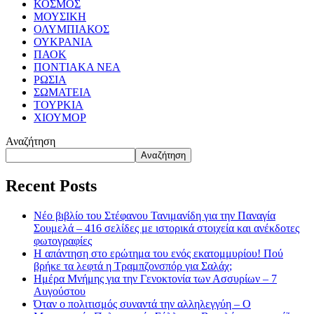
ΚΟΣΜΟΣ
ΜΟΥΣΙΚΗ
ΟΛΥΜΠΙΑΚΟΣ
ΟΥΚΡΑΝΙΑ
ΠΑΟΚ
ΠΟΝΤΙΑΚΑ ΝΕΑ
ΡΩΣΙΑ
ΣΩΜΑΤΕΙΑ
ΤΟΥΡΚΙΑ
ΧΙΟΥΜΟΡ
Αναζήτηση
Αναζήτηση
Recent Posts
Νέο βιβλίο του Στέφανου Τανιμανίδη για την Παναγία
Σουμελά – 416 σελίδες με ιστορικά στοιχεία και ανέκδοτες
φωτογραφίες
Η απάντηση στο ερώτημα του ενός εκατομμυρίου! Πού
βρήκε τα λεφτά η Τραμπζονσπόρ για Σαλάχ;
Ημέρα Μνήμης για την Γενοκτονία των Ασσυρίων – 7
Αυγούστου
Όταν ο πολιτισμός συναντά την αλληλεγγύη – Ο