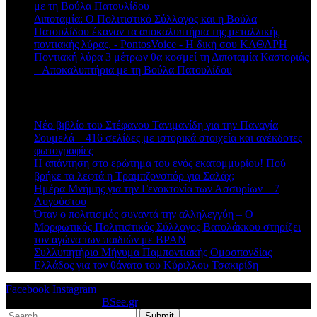
με τη Βούλα Πατουλίδου
Διποταμία: Ο Πολιτιστικό Σύλλογος και η Βούλα
Πατουλίδου έκαναν τα αποκαλυπτήρια της μεταλλικής
ποντιακής λύρας. - PontosVoice - H δική σου ΚΑΘΑΡΗ
στο
Ποντιακή λύρα 3 μέτρων θα κοσμεί τη Διποταμία Καστοριάς
– Αποκαλυπτήρια με τη Βούλα Πατουλίδου
Πρόσφατα άρθρα
Νέο βιβλίο του Στέφανου Τανιμανίδη για την Παναγία
Σουμελά – 416 σελίδες με ιστορικά στοιχεία και ανέκδοτες
φωτογραφίες
Η απάντηση στο ερώτημα του ενός εκατομμυρίου! Πού
βρήκε τα λεφτά η Τραμπζονσπόρ για Σαλάχ;
Ημέρα Μνήμης για την Γενοκτονία των Ασσυρίων – 7
Αυγούστου
Όταν ο πολιτισμός συναντά την αλληλεγγύη – Ο
Μορφωτικός Πολιτιστικός Σύλλογος Βατολάκκου στηρίζει
τον αγώνα των παιδιών με BPAN
Συλλυπητήριο Μήνυμα Παμποντιακής Ομοσπονδίας
Ελλάδος για τον θάνατο του Κύριλλου Τσακιρίδη
Facebook
Instagram
© 2026 Designed by
BSee.gr
.
Submit