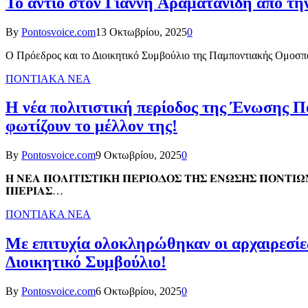
Το αντίο στον Γιάννη Αραματανίδη από τ
By
Pontosvoice.com
13 Οκτωβρίου, 2025
0
Ο Πρόεδρος και το Διοικητικό Συμβούλιο της Παμποντιακής Ομοσπ
ΠΟΝΤΙΑΚΑ ΝΕΑ
Η νέα πολιτιστική περίοδος της Ένωσης Πο
φωτίζουν το μέλλον της!
By
Pontosvoice.com
9 Οκτωβρίου, 2025
0
𝚮 𝚴𝚬𝚨 𝚷𝚶𝚲𝚰𝚻𝚰𝚺𝚻𝚰𝚱𝚮 𝚷𝚬𝚸𝚰𝚶𝚫𝚶𝚺 𝚻𝚮𝚺 𝚬𝚴𝛀𝚺𝚮𝚺 𝚷𝚶𝚴𝚻𝚰𝛀
𝚷𝚰𝚬𝚸𝚰𝚨𝚺…
ΠΟΝΤΙΑΚΑ ΝΕΑ
Με επιτυχία ολοκληρώθηκαν οι αρχαιρεσί
Διοικητικό Συμβούλιο!
By
Pontosvoice.com
6 Οκτωβρίου, 2025
0