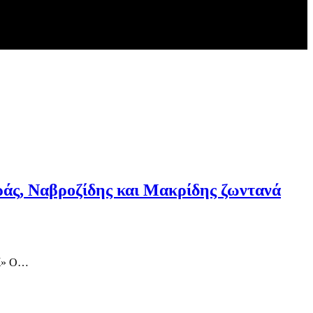
ράς, Ναβροζίδης και Μακρίδης ζωντανά
οί» Ο…