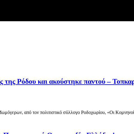
ς της Ρόδου και ακούστηκε παντού – Τοπκα
 Μωμόγερων, από τον πολιτιστικό σύλλογο Ροδοχωρίου, «Οι Κομνην