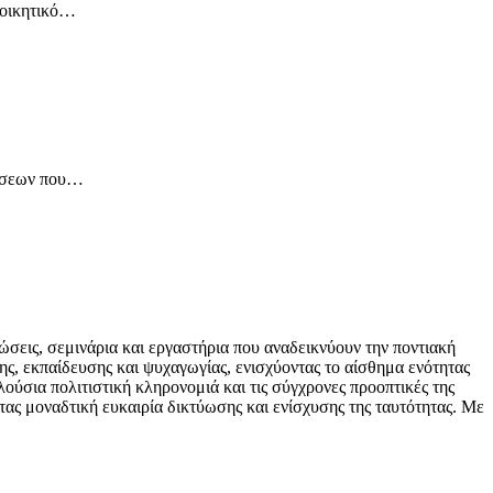
ιοικητικό…
ράσεων που…
σεις, σεμινάρια και εργαστήρια που αναδεικνύουν την ποντιακή
ς, εκπαίδευσης και ψυχαγωγίας, ενισχύοντας το αίσθημα ενότητας
ούσια πολιτιστική κληρονομιά και τις σύγχρονες προοπτικές της
ας μοναδτική ευκαιρία δικτύωσης και ενίσχυσης της ταυτότητας. Με