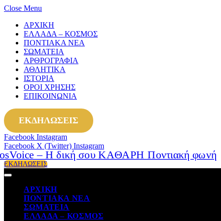
Close Menu
ΑΡΧΙΚΗ
ΕΛΛΑΔΑ – ΚΟΣΜΟΣ
ΠΟΝΤΙΑΚΑ ΝΕΑ
ΣΩΜΑΤΕΙΑ
ΑΡΘΡΟΓΡΑΦΙΑ
ΑΘΛΗΤΙΚΑ
ΙΣΤΟΡΙΑ
ΟΡΟΙ ΧΡΗΣΗΣ
ΕΠΙΚΟΙΝΩΝΙΑ
ΕΚΔΗΛΩΣΕΙΣ
Facebook
Instagram
Facebook
X (Twitter)
Instagram
ΕΚΔΗΛΩΣΕΙΣ
ΑΡΧΙΚΗ
ΠΟΝΤΙΑΚΑ ΝΕΑ
ΣΩΜΑΤΕΙΑ
ΕΛΛΑΔΑ – ΚΟΣΜΟΣ