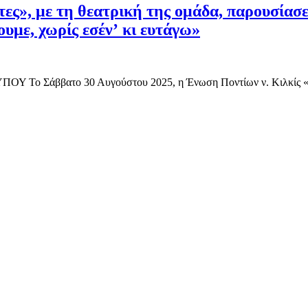
ες», με τη θεατρική της ομάδα, παρουσίασ
ουμε, χωρίς εσέν’ κι ευτάγω»
ο Σάββατο 30 Αυγούστου 2025, η Ένωση Ποντίων ν. Κιλκίς «