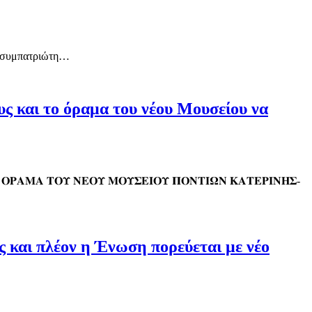
ου συμπατριώτη…
υς και το όραμα του νέου Μουσείου να
𝚶 𝚶𝚸𝚨𝚳𝚨 𝚻𝚶𝚼 𝚴𝚬𝚶𝚼 𝚳𝚶𝚼𝚺𝚬𝚰𝚶𝚼 𝚷𝚶𝚴𝚻𝚰𝛀𝚴 𝚱𝚨𝚻𝚬𝚸𝚰𝚴𝚮𝚺-
 και πλέον η Ένωση πορεύεται με νέο