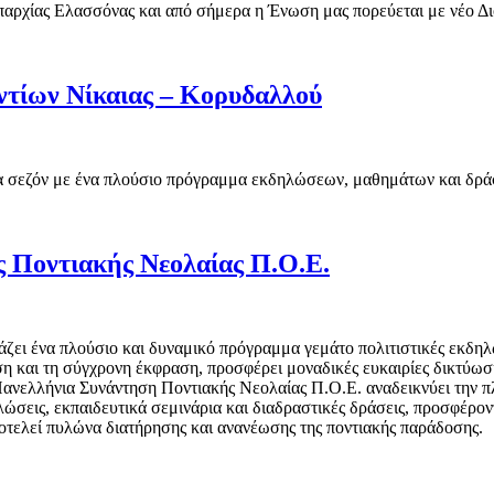
παρχίας Ελασσόνας και από σήμερα η Ένωση μας πορεύεται με νέο Δ
ντίων Νίκαιας – Κορυδαλλού
έα σεζόν με ένα πλούσιο πρόγραμμα εκδηλώσεων, μαθημάτων και δ
 Ποντιακής Νεολαίας Π.Ο.Ε.
ει ένα πλούσιο και δυναμικό πρόγραμμα γεμάτο πολιτιστικές εκδηλώ
 και τη σύγχρονη έκφραση, προσφέρει μοναδικές ευκαιρίες δικτύωση
Πανελλήνια Συνάντηση Ποντιακής Νεολαίας Π.Ο.Ε. αναδεικνύει την πλ
σεις, εκπαιδευτικά σεμινάρια και διαδραστικές δράσεις, προσφέροντ
οτελεί πυλώνα διατήρησης και ανανέωσης της ποντιακής παράδοσης.