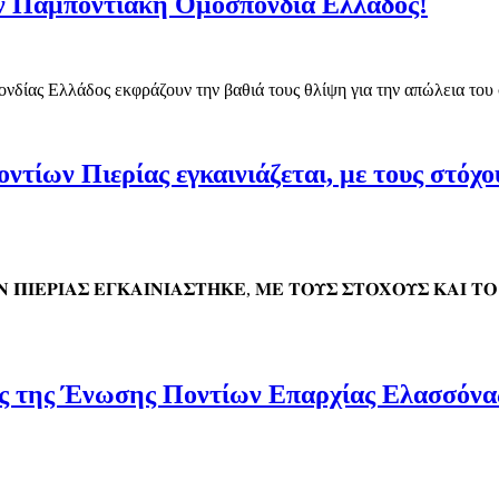
ην Παμποντιακή Ομοσπονδία Ελλάδος!
ονδίας Ελλάδος εκφράζουν την βαθιά τους θλίψη για την απώλεια τ
ντίων Πιερίας εγκαινιάζεται, με τους στόχο
𝚴 𝚷𝚰𝚬𝚸𝚰𝚨𝚺 𝚬𝚪𝚱𝚨𝚰𝚴𝚰𝚨𝚺𝚻𝚮𝚱𝚬, 𝚳𝚬 𝚻𝚶𝚼𝚺 𝚺𝚻𝚶𝚾𝚶𝚼𝚺 𝚱𝚨𝚰 𝚻
ες της Ένωσης Ποντίων Επαρχίας Ελασσόνας