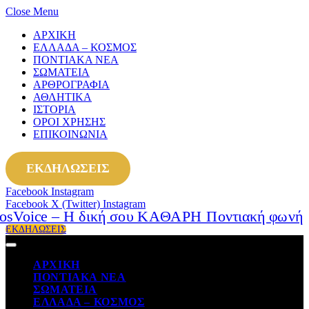
Close Menu
ΑΡΧΙΚΗ
ΕΛΛΑΔΑ – ΚΟΣΜΟΣ
ΠΟΝΤΙΑΚΑ ΝΕΑ
ΣΩΜΑΤΕΙΑ
ΑΡΘΡΟΓΡΑΦΙΑ
ΑΘΛΗΤΙΚΑ
ΙΣΤΟΡΙΑ
ΟΡΟΙ ΧΡΗΣΗΣ
ΕΠΙΚΟΙΝΩΝΙΑ
ΕΚΔΗΛΩΣΕΙΣ
Facebook
Instagram
Facebook
X (Twitter)
Instagram
ΕΚΔΗΛΩΣΕΙΣ
ΑΡΧΙΚΗ
ΠΟΝΤΙΑΚΑ ΝΕΑ
ΣΩΜΑΤΕΙΑ
ΕΛΛΑΔΑ – ΚΟΣΜΟΣ