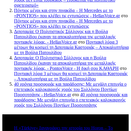
σφετερισμό»
Πόντιος μέχρι και στην πινακίδα – Η Mercedes με το
«PONTIOS» που κλέβει τις εντυπώσεις - HellasVoice.gr
στο
Πόντιος μέχρι και στην πινακίδα – Η Mercedes με το
«PONTIOS» που κλέβει τις εντυπώσεις
Διποταμία: Ο Πολιτιστικός Σύλλογος και η Βούλα
Πατουλίδου έκαναν τα αποκαλυπτήρια της μεταλλικής
ποντιακής λύρας. - HellasVoice.gr
στο
Ποντιακή λύρα 3
μέτρων θα κοσμεί τη Διποταμία Καστοριάς – Αποκαλυπτήρια
με τη Βούλα Πατουλίδου
Διποταμία: Ο Πολιτιστικό Σύλλογος και η Βούλα
Πατουλίδου έκαναν τα αποκαλυπτήρια της μεταλλικής
ποντιακής λύρας. - PontosVoice - H δική σου ΚΑΘΑΡΗ
στο
Ποντιακή λύρα 3 μέτρων θα κοσμεί τη Διποταμία Καστοριάς
– Αποκαλυπτήρια με τη Βούλα Πατουλίδου
40 χρόνια προσφοράς και παράδοσης: Με μεγάλη επιτυχία ο
επετειακός καλοκαιρινός χορός του Συλλόγου Ποντίων
Προσοτσάνης - HellasVoice.gr
στο
40 χρόνια προσφοράς και
παράδοσης: Με μεγάλη επιτυχία ο επετειακός καλοκαιρινός
χορός του Συλλόγου Ποντίων Προσοτσάνης
Πρόσφατα σχόλια
Η «Türkiye» ξαναγράφει την ιστορία του Horon – Το