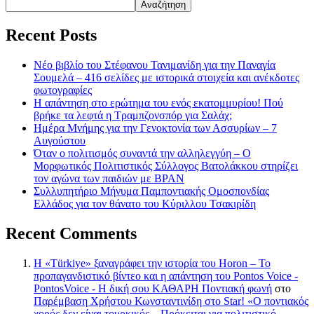
Αναζήτηση
Recent Posts
Νέο βιβλίο του Στέφανου Τανιμανίδη για την Παναγία
Σουμελά – 416 σελίδες με ιστορικά στοιχεία και ανέκδοτες
φωτογραφίες
Η απάντηση στο ερώτημα του ενός εκατομμυρίου! Πού
βρήκε τα λεφτά η Τραμπζονσπόρ για Σαλάχ;
Ημέρα Μνήμης για την Γενοκτονία των Ασσυρίων – 7
Αυγούστου
Όταν ο πολιτισμός συναντά την αλληλεγγύη – Ο
Μορφωτικός Πολιτιστικός Σύλλογος Βατολάκκου στηρίζει
τον αγώνα των παιδιών με BPAN
Συλλυπητήριο Μήνυμα Παμποντιακής Ομοσπονδίας
Ελλάδος για τον θάνατο του Κύριλλου Τσακιρίδη
Recent Comments
Η «Türkiye» ξαναγράφει την ιστορία του Horon – Το
προπαγανδιστικό βίντεο και η απάντηση του Pontos Voice -
PontosVoice - H δική σου ΚΑΘΑΡΗ Ποντιακή φωνή
στο
Παρέμβαση Χρήστου Κωνσταντινίδη στο Star! «Ο ποντιακός
χορός δεν είναι τουρκικός – Πρόκειται για πολιτιστικό