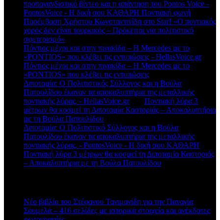
προπαγανδιστικό βίντεο και η απάντηση του Pontos Voice -
PontosVoice - H δική σου ΚΑΘΑΡΗ Ποντιακή φωνή
στο
Παρέμβαση Χρήστου Κωνσταντινίδη στο Star! «Ο ποντιακός
χορός δεν είναι τουρκικός – Πρόκειται για πολιτιστικό
σφετερισμό»
Πόντιος μέχρι και στην πινακίδα – Η Mercedes με το
«PONTIOS» που κλέβει τις εντυπώσεις - HellasVoice.gr
στο
Πόντιος μέχρι και στην πινακίδα – Η Mercedes με το
«PONTIOS» που κλέβει τις εντυπώσεις
Διποταμία: Ο Πολιτιστικός Σύλλογος και η Βούλα
Πατουλίδου έκαναν τα αποκαλυπτήρια της μεταλλικής
ποντιακής λύρας. - HellasVoice.gr
στο
Ποντιακή λύρα 3
μέτρων θα κοσμεί τη Διποταμία Καστοριάς – Αποκαλυπτήρια
με τη Βούλα Πατουλίδου
Διποταμία: Ο Πολιτιστικό Σύλλογος και η Βούλα
Πατουλίδου έκαναν τα αποκαλυπτήρια της μεταλλικής
ποντιακής λύρας. - PontosVoice - H δική σου ΚΑΘΑΡΗ
στο
Ποντιακή λύρα 3 μέτρων θα κοσμεί τη Διποταμία Καστοριάς
– Αποκαλυπτήρια με τη Βούλα Πατουλίδου
Πρόσφατα άρθρα
Νέο βιβλίο του Στέφανου Τανιμανίδη για την Παναγία
Σουμελά – 416 σελίδες με ιστορικά στοιχεία και ανέκδοτες
φωτογραφίες