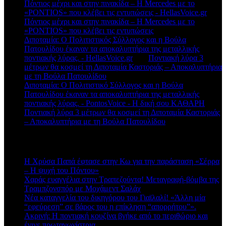
Πόντιος μέχρι και στην πινακίδα – Η Mercedes με το
«PONTIOS» που κλέβει τις εντυπώσεις - HellasVoice.gr
στο
Πόντιος μέχρι και στην πινακίδα – Η Mercedes με το
«PONTIOS» που κλέβει τις εντυπώσεις
Διποταμία: Ο Πολιτιστικός Σύλλογος και η Βούλα
Πατουλίδου έκαναν τα αποκαλυπτήρια της μεταλλικής
ποντιακής λύρας. - HellasVoice.gr
στο
Ποντιακή λύρα 3
μέτρων θα κοσμεί τη Διποταμία Καστοριάς – Αποκαλυπτήρια
με τη Βούλα Πατουλίδου
Διποταμία: Ο Πολιτιστικό Σύλλογος και η Βούλα
Πατουλίδου έκαναν τα αποκαλυπτήρια της μεταλλικής
ποντιακής λύρας. - PontosVoice - H δική σου ΚΑΘΑΡΗ
στο
Ποντιακή λύρα 3 μέτρων θα κοσμεί τη Διποταμία Καστοριάς
– Αποκαλυπτήρια με τη Βούλα Πατουλίδου
Πρόσφατα άρθρα
Η Χρύσα Παπά έφτασε στην Κω για την παράσταση «Σέρρα
– Η ψυχή του Πόντου»
Χαράς ευαγγέλια στην Τραπεζούντα! Μεταγραφή-βόμβα της
Τραμπζονσπόρ με Μοχάμεντ Σαλάχ
Νέα καταγγελία του δικηγόρου του Γιαϊλαλί! «Άλλη μία
“εφεύρεση” σε βάρος του η επίκληση “απορρήτου”».
Ακρινή: Η ποντιακή κουζίνα βγήκε από το περιθώριο και
έγινε πρωταγωνίστρια