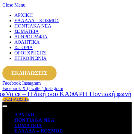
Close Menu
ΑΡΧΙΚΗ
ΕΛΛΑΔΑ – ΚΟΣΜΟΣ
ΠΟΝΤΙΑΚΑ ΝΕΑ
ΣΩΜΑΤΕΙΑ
ΑΡΘΡΟΓΡΑΦΙΑ
ΑΘΛΗΤΙΚΑ
ΙΣΤΟΡΙΑ
ΟΡΟΙ ΧΡΗΣΗΣ
ΕΠΙΚΟΙΝΩΝΙΑ
ΕΚΔΗΛΩΣΕΙΣ
Facebook
Instagram
Facebook
X (Twitter)
Instagram
ΕΚΔΗΛΩΣΕΙΣ
ΑΡΧΙΚΗ
ΠΟΝΤΙΑΚΑ ΝΕΑ
ΣΩΜΑΤΕΙΑ
ΕΛΛΑΔΑ – ΚΟΣΜΟΣ