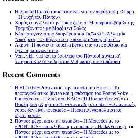
Η Χρύσα Παπά έφτασε στην Κω για την παράσταση «Σέρρα
– Η ψυχή του Πόντου»
Χαράς ευαγγέλια στην Τραπεζούντα! Μεταγραφή-βόμβα της
Τραμπζονσπόρ με Μοχάμεντ Σαλάχ
Νέα καταγγελία του δικηγόρου του Γιαϊλαλί! «Άλλη μία
“εφεύρεση” σε βάρος του η επίκληση “απορρήτου”».
Ακρινή: Η ποντιακή κουζίνα βγήκε από το περιθώριο και
έγινε πρωταγωνίστρια
Veni, vidi, vici και το βασίλειο του Πόντου! Δυναμική
αναφορά Καλεντερίδη στον Μιθριδάτη τον Ευπάτορα
Recent Comments
Η «Türkiye» ξαναγράφει την ιστορία του Horon – Το
προπαγανδιστικό βίντεο και η απάντηση του Pontos Voice -
PontosVoice - H δική σου ΚΑΘΑΡΗ Ποντιακή φωνή
στο
Παρέμβαση Χρήστου Κωνσταντινίδη στο Star! «Ο ποντιακός
χορός δεν είναι τουρκικός – Πρόκειται για πολιτιστικό
σφετερισμό»
Πόντιος μέχρι και στην πινακίδα – Η Mercedes με το
«PONTIOS» που κλέβει τις εντυπώσεις - HellasVoice.gr
στο
Πόντιος μέχρι και στην πινακίδα – Η Mercedes με το
«PONTIOS» που κλέβει τις εντυπώσεις