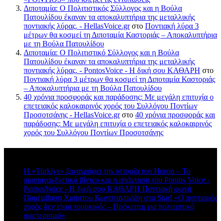
Διποταμία: Ο Πολιτιστικός Σύλλογος και η Βούλα
Πατουλίδου έκαναν τα αποκαλυπτήρια της μεταλλικής
ποντιακής λύρας. - HellasVoice.gr
στο
Ποντιακή λύρα 3
μέτρων θα κοσμεί τη Διποταμία Καστοριάς – Αποκαλυπτήρια
με τη Βούλα Πατουλίδου
Διποταμία: Ο Πολιτιστικό Σύλλογος και η Βούλα
Πατουλίδου έκαναν τα αποκαλυπτήρια της μεταλλικής
ποντιακής λύρας. - PontosVoice - H δική σου ΚΑΘΑΡΗ
στο
Ποντιακή λύρα 3 μέτρων θα κοσμεί τη Διποταμία Καστοριάς
– Αποκαλυπτήρια με τη Βούλα Πατουλίδου
40 χρόνια προσφοράς και παράδοσης: Με μεγάλη επιτυχία ο
επετειακός καλοκαιρινός χορός του Συλλόγου Ποντίων
Προσοτσάνης - HellasVoice.gr
στο
40 χρόνια προσφοράς και
παράδοσης: Με μεγάλη επιτυχία ο επετειακός καλοκαιρινός
χορός του Συλλόγου Ποντίων Προσοτσάνης
Πρόσφατα σχόλια
Η «Türkiye» ξαναγράφει την ιστορία του Horon – Το
προπαγανδιστικό βίντεο και η απάντηση του Pontos Voice -
PontosVoice - H δική σου ΚΑΘΑΡΗ Ποντιακή φωνή
στο
Παρέμβαση Χρήστου Κωνσταντινίδη στο Star! «Ο ποντιακός
χορός δεν είναι τουρκικός – Πρόκειται για πολιτιστικό
σφετερισμό»