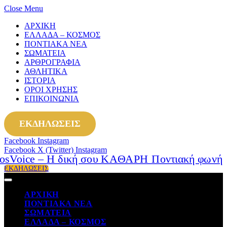
Close Menu
ΑΡΧΙΚΗ
ΕΛΛΑΔΑ – ΚΟΣΜΟΣ
ΠΟΝΤΙΑΚΑ ΝΕΑ
ΣΩΜΑΤΕΙΑ
ΑΡΘΡΟΓΡΑΦΙΑ
ΑΘΛΗΤΙΚΑ
ΙΣΤΟΡΙΑ
ΟΡΟΙ ΧΡΗΣΗΣ
ΕΠΙΚΟΙΝΩΝΙΑ
ΕΚΔΗΛΩΣΕΙΣ
Facebook
Instagram
Facebook
X (Twitter)
Instagram
ΕΚΔΗΛΩΣΕΙΣ
ΑΡΧΙΚΗ
ΠΟΝΤΙΑΚΑ ΝΕΑ
ΣΩΜΑΤΕΙΑ
ΕΛΛΑΔΑ – ΚΟΣΜΟΣ