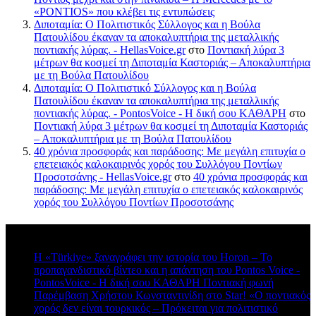
«PONTIOS» που κλέβει τις εντυπώσεις
Διποταμία: Ο Πολιτιστικός Σύλλογος και η Βούλα
Πατουλίδου έκαναν τα αποκαλυπτήρια της μεταλλικής
ποντιακής λύρας. - HellasVoice.gr
στο
Ποντιακή λύρα 3
μέτρων θα κοσμεί τη Διποταμία Καστοριάς – Αποκαλυπτήρια
με τη Βούλα Πατουλίδου
Διποταμία: Ο Πολιτιστικό Σύλλογος και η Βούλα
Πατουλίδου έκαναν τα αποκαλυπτήρια της μεταλλικής
ποντιακής λύρας. - PontosVoice - H δική σου ΚΑΘΑΡΗ
στο
Ποντιακή λύρα 3 μέτρων θα κοσμεί τη Διποταμία Καστοριάς
– Αποκαλυπτήρια με τη Βούλα Πατουλίδου
40 χρόνια προσφοράς και παράδοσης: Με μεγάλη επιτυχία ο
επετειακός καλοκαιρινός χορός του Συλλόγου Ποντίων
Προσοτσάνης - HellasVoice.gr
στο
40 χρόνια προσφοράς και
παράδοσης: Με μεγάλη επιτυχία ο επετειακός καλοκαιρινός
χορός του Συλλόγου Ποντίων Προσοτσάνης
Πρόσφατα σχόλια
Η «Türkiye» ξαναγράφει την ιστορία του Horon – Το
προπαγανδιστικό βίντεο και η απάντηση του Pontos Voice -
PontosVoice - H δική σου ΚΑΘΑΡΗ Ποντιακή φωνή
στο
Παρέμβαση Χρήστου Κωνσταντινίδη στο Star! «Ο ποντιακός
χορός δεν είναι τουρκικός – Πρόκειται για πολιτιστικό