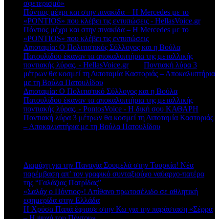
σφετερισμό»
Πόντιος μέχρι και στην πινακίδα – Η Mercedes με το
«PONTIOS» που κλέβει τις εντυπώσεις - HellasVoice.gr
στο
Πόντιος μέχρι και στην πινακίδα – Η Mercedes με το
«PONTIOS» που κλέβει τις εντυπώσεις
Διποταμία: Ο Πολιτιστικός Σύλλογος και η Βούλα
Πατουλίδου έκαναν τα αποκαλυπτήρια της μεταλλικής
ποντιακής λύρας. - HellasVoice.gr
στο
Ποντιακή λύρα 3
μέτρων θα κοσμεί τη Διποταμία Καστοριάς – Αποκαλυπτήρια
με τη Βούλα Πατουλίδου
Διποταμία: Ο Πολιτιστικό Σύλλογος και η Βούλα
Πατουλίδου έκαναν τα αποκαλυπτήρια της μεταλλικής
ποντιακής λύρας. - PontosVoice - H δική σου ΚΑΘΑΡΗ
στο
Ποντιακή λύρα 3 μέτρων θα κοσμεί τη Διποταμία Καστοριάς
– Αποκαλυπτήρια με τη Βούλα Πατουλίδου
Πρόσφατα άρθρα
Διαμάχη για την Παναγία Σουμελά στην Τουρκία! Νέα
παρέμβαση απ’ τον γραφικό συνταξιούχο ναύαρχο-πατέρα
της “Γαλάζιας Πατρίδας”
«Σαλάχ ο Πόντιος»! Απίθανο πρωτοσέλιδο σε αθλητική
εφημερίδα στην Ελλάδα
Η Χρύσα Παπά έφτασε στην Κω για την παράσταση «Σέρρα
– Η ψυχή του Πόντου»