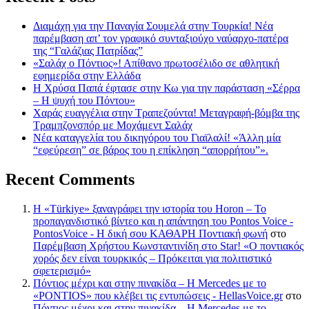
Διαμάχη για την Παναγία Σουμελά στην Τουρκία! Νέα
παρέμβαση απ’ τον γραφικό συνταξιούχο ναύαρχο-πατέρα
της “Γαλάζιας Πατρίδας”
«Σαλάχ ο Πόντιος»! Απίθανο πρωτοσέλιδο σε αθλητική
εφημερίδα στην Ελλάδα
Η Χρύσα Παπά έφτασε στην Κω για την παράσταση «Σέρρα
– Η ψυχή του Πόντου»
Χαράς ευαγγέλια στην Τραπεζούντα! Μεταγραφή-βόμβα της
Τραμπζονσπόρ με Μοχάμεντ Σαλάχ
Νέα καταγγελία του δικηγόρου του Γιαϊλαλί! «Άλλη μία
“εφεύρεση” σε βάρος του η επίκληση “απορρήτου”».
Recent Comments
Η «Türkiye» ξαναγράφει την ιστορία του Horon – Το
προπαγανδιστικό βίντεο και η απάντηση του Pontos Voice -
PontosVoice - H δική σου ΚΑΘΑΡΗ Ποντιακή φωνή
στο
Παρέμβαση Χρήστου Κωνσταντινίδη στο Star! «Ο ποντιακός
χορός δεν είναι τουρκικός – Πρόκειται για πολιτιστικό
σφετερισμό»
Πόντιος μέχρι και στην πινακίδα – Η Mercedes με το
«PONTIOS» που κλέβει τις εντυπώσεις - HellasVoice.gr
στο
Πόντιος μέχρι και στην πινακίδα – Η Mercedes με το