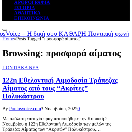
ΑΡΘΡΟΓΡΑΦΙΑ
ΙΣΤΟΡΙΑ
ΑΘΛΗΤΙΚΑ
ΕΠΙΚΟΙΝΩΝΙΑ
Home
»
Posts Tagged "προσφορά αίματος"
Browsing:
προσφορά αίματος
ΠΟΝΤΙΑΚΑ ΝΕΑ
122η Εθελοντική Αιμοδοσία Τράπεζας
Αίματος από τους “Ακρίτες”
Πολυκάστρου
By
Pontosvoice.com
3 Νοεμβρίου, 2025
0
Με απόλυτη επιτυχία πραγματοποιήθηκε την Κυριακή 2
Νοεμβρίου η 122η Εθελοντική Αιμοδοσία των μελών της
Τράπεζας Αίματος των “Ακριτών” Πολυκάστρου,…