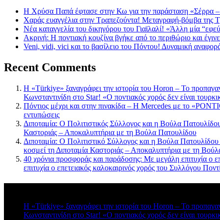
Η Χρύσα Παπά έφτασε στην Κω για την παράσταση «Σέρρα –
Χαράς ευαγγέλια στην Τραπεζούντα! Μεταγραφή-βόμβα της 
Νέα καταγγελία του δικηγόρου του Γιαϊλαλί! «Άλλη μία “εφε
Ακρινή: Η ποντιακή κουζίνα βγήκε από το περιθώριο και έγιν
Veni, vidi, vici και το βασίλειο του Πόντου! Δυναμική αναφ
Recent Comments
Η «Türkiye» ξαναγράφει την ιστορία του Horon – Το προπαγα
Κωνσταντινίδη στο Star! «Ο ποντιακός χορός δεν είναι τουρκι
Πόντιος μέχρι και στην πινακίδα – Η Mercedes με το «PONTIO
εντυπώσεις
Διποταμία: Ο Πολιτιστικός Σύλλογος και η Βούλα Πατουλίδου 
Καστοριάς – Αποκαλυπτήρια με τη Βούλα Πατουλίδου
Διποταμία: Ο Πολιτιστικό Σύλλογος και η Βούλα Πατουλίδου
κοσμεί τη Διποταμία Καστοριάς – Αποκαλυπτήρια με τη Βού
40 χρόνια προσφοράς και παράδοσης: Με μεγάλη επιτυχία ο ε
επιτυχία ο επετειακός καλοκαιρινός χορός του Συλλόγου Πο
Πρόσφατα σχόλια
Η «Türkiye» ξαναγράφει την ιστορία του Horon – Το προπαγα
Κωνσταντινίδη στο Star! «Ο ποντιακός χορός δεν είναι τουρκι