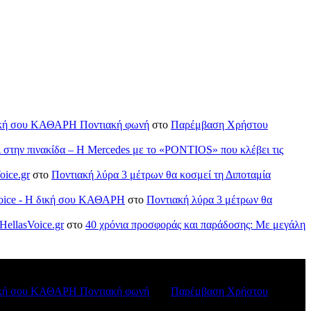
H δική σου ΚΑΘΑΡΗ Ποντιακή φωνή
στο
Παρέμβαση Χρήστου
ι στην πινακίδα – Η Mercedes με το «PONTIOS» που κλέβει τις
oice.gr
στο
Ποντιακή λύρα 3 μέτρων θα κοσμεί τη Διποταμία
sVoice - H δική σου ΚΑΘΑΡΗ
στο
Ποντιακή λύρα 3 μέτρων θα
HellasVoice.gr
στο
40 χρόνια προσφοράς και παράδοσης: Με μεγάλη
H δική σου ΚΑΘΑΡΗ Ποντιακή φωνή
στο
Παρέμβαση Χρήστου