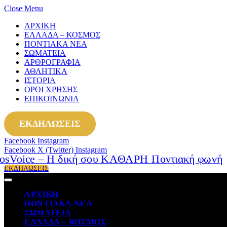
Close Menu
ΑΡΧΙΚΗ
ΕΛΛΑΔΑ – ΚΟΣΜΟΣ
ΠΟΝΤΙΑΚΑ ΝΕΑ
ΣΩΜΑΤΕΙΑ
ΑΡΘΡΟΓΡΑΦΙΑ
ΑΘΛΗΤΙΚΑ
ΙΣΤΟΡΙΑ
ΟΡΟΙ ΧΡΗΣΗΣ
ΕΠΙΚΟΙΝΩΝΙΑ
ΕΚΔΗΛΩΣΕΙΣ
Facebook
Instagram
Facebook
X (Twitter)
Instagram
ΕΚΔΗΛΩΣΕΙΣ
ΑΡΧΙΚΗ
ΠΟΝΤΙΑΚΑ ΝΕΑ
ΣΩΜΑΤΕΙΑ
ΕΛΛΑΔΑ – ΚΟΣΜΟΣ