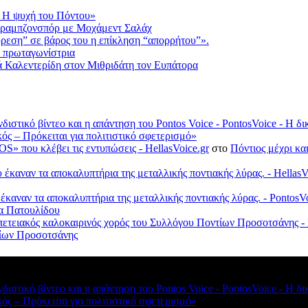
 Η ψυχή του Πόντου»
Τραμπζονσπόρ με Μοχάμεντ Σαλάχ
ύρεση” σε βάρος του η επίκληση “απορρήτου”».
ε πρωταγωνίστρια
ορά Καλεντερίδη στον Μιθριδάτη τον Ευπάτορα
νδιστικό βίντεο και η απάντηση του Pontos Voice - PontosVoice - 
κός – Πρόκειται για πολιτιστικό σφετερισμό»
S» που κλέβει τις εντυπώσεις - HellasVoice.gr
στο
Πόντιος μέχρι κα
έκαναν τα αποκαλυπτήρια της μεταλλικής ποντιακής λύρας. - HellasV
 έκαναν τα αποκαλυπτήρια της μεταλλικής ποντιακής λύρας. - Ponto
λα Πατουλίδου
πετειακός καλοκαιρινός χορός του Συλλόγου Ποντίων Προσοτσάνης - 
ντίων Προσοτσάνης
νδιστικό βίντεο και η απάντηση του Pontos Voice - PontosVoice - 
κός – Πρόκειται για πολιτιστικό σφετερισμό»