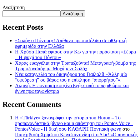
Αναζήτηση
Αναζήτηση
Recent Posts
«Σαλάχ ο Πόντιος»! Απίθανο πρωτοσέλιδο σε αθλητική
εφημερίδα στην Ελλάδα
Η Χρύσα Παπά έφτασε στην Κω για την παράσταση «Σέρρα
– Η ψυχή του Πόντου»
Χαράς ευαγγέλια στην Τραπεζούντα! Μεταγραφή-βόμβα της
Τραμπζονσπόρ με Μοχάμεντ Σαλάχ
Νέα καταγγελία του δικηγόρου του Γιαϊλαλί! «Άλλη μία
“εφεύρεση” σε βάρος του η επίκληση “απορρήτου”».
Ακρινή: Η ποντιακή κουζίνα βγήκε από το περιθώριο και
έγινε πρωταγωνίστρια
Recent Comments
Η «Türkiye» ξαναγράφει την ιστορία του Horon – Το
προπαγανδιστικό βίντεο και η απάντηση του Pontos Voice -
PontosVoice - H δική σου ΚΑΘΑΡΗ Ποντιακή φωνή
στο
Παρέμβαση Χρήστου Κωνσταντινίδη στο Star! «Ο ποντιακός