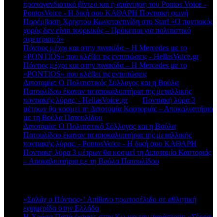
προπαγανδιστικό βίντεο και η απάντηση του Pontos Voice -
PontosVoice - H δική σου ΚΑΘΑΡΗ Ποντιακή φωνή
στο
Παρέμβαση Χρήστου Κωνσταντινίδη στο Star! «Ο ποντιακός
χορός δεν είναι τουρκικός – Πρόκειται για πολιτιστικό
σφετερισμό»
Πόντιος μέχρι και στην πινακίδα – Η Mercedes με το
«PONTIOS» που κλέβει τις εντυπώσεις - HellasVoice.gr
στο
Πόντιος μέχρι και στην πινακίδα – Η Mercedes με το
«PONTIOS» που κλέβει τις εντυπώσεις
Διποταμία: Ο Πολιτιστικός Σύλλογος και η Βούλα
Πατουλίδου έκαναν τα αποκαλυπτήρια της μεταλλικής
ποντιακής λύρας. - HellasVoice.gr
στο
Ποντιακή λύρα 3
μέτρων θα κοσμεί τη Διποταμία Καστοριάς – Αποκαλυπτήρια
με τη Βούλα Πατουλίδου
Διποταμία: Ο Πολιτιστικό Σύλλογος και η Βούλα
Πατουλίδου έκαναν τα αποκαλυπτήρια της μεταλλικής
ποντιακής λύρας. - PontosVoice - H δική σου ΚΑΘΑΡΗ
στο
Ποντιακή λύρα 3 μέτρων θα κοσμεί τη Διποταμία Καστοριάς
– Αποκαλυπτήρια με τη Βούλα Πατουλίδου
Πρόσφατα άρθρα
«Σαλάχ ο Πόντιος»! Απίθανο πρωτοσέλιδο σε αθλητική
εφημερίδα στην Ελλάδα
Η Χρύσα Παπά έφτασε στην Κω για την παράσταση «Σέρρα