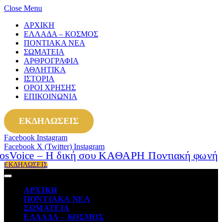
Close Menu
ΑΡΧΙΚΗ
ΕΛΛΑΔΑ – ΚΟΣΜΟΣ
ΠΟΝΤΙΑΚΑ ΝΕΑ
ΣΩΜΑΤΕΙΑ
ΑΡΘΡΟΓΡΑΦΙΑ
ΑΘΛΗΤΙΚΑ
ΙΣΤΟΡΙΑ
ΟΡΟΙ ΧΡΗΣΗΣ
ΕΠΙΚΟΙΝΩΝΙΑ
ΕΚΔΗΛΩΣΕΙΣ
Facebook
Instagram
Facebook
X (Twitter)
Instagram
ΕΚΔΗΛΩΣΕΙΣ
ΑΡΧΙΚΗ
ΠΟΝΤΙΑΚΑ ΝΕΑ
ΣΩΜΑΤΕΙΑ
ΕΛΛΑΔΑ – ΚΟΣΜΟΣ