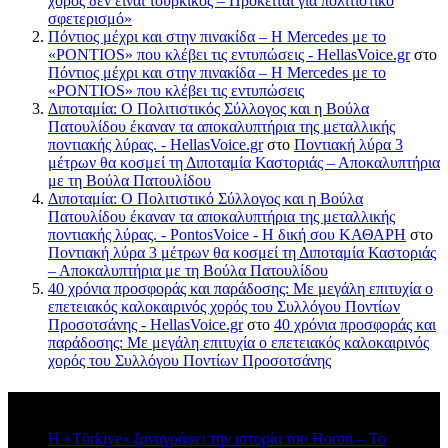
χορός δεν είναι τουρκικός – Πρόκειται για πολιτιστικό
σφετερισμό»
Πόντιος μέχρι και στην πινακίδα – Η Mercedes με το
«PONTIOS» που κλέβει τις εντυπώσεις - HellasVoice.gr
στο
Πόντιος μέχρι και στην πινακίδα – Η Mercedes με το
«PONTIOS» που κλέβει τις εντυπώσεις
Διποταμία: Ο Πολιτιστικός Σύλλογος και η Βούλα
Πατουλίδου έκαναν τα αποκαλυπτήρια της μεταλλικής
ποντιακής λύρας. - HellasVoice.gr
στο
Ποντιακή λύρα 3
μέτρων θα κοσμεί τη Διποταμία Καστοριάς – Αποκαλυπτήρια
με τη Βούλα Πατουλίδου
Διποταμία: Ο Πολιτιστικό Σύλλογος και η Βούλα
Πατουλίδου έκαναν τα αποκαλυπτήρια της μεταλλικής
ποντιακής λύρας. - PontosVoice - H δική σου ΚΑΘΑΡΗ
στο
Ποντιακή λύρα 3 μέτρων θα κοσμεί τη Διποταμία Καστοριάς
– Αποκαλυπτήρια με τη Βούλα Πατουλίδου
40 χρόνια προσφοράς και παράδοσης: Με μεγάλη επιτυχία ο
επετειακός καλοκαιρινός χορός του Συλλόγου Ποντίων
Προσοτσάνης - HellasVoice.gr
στο
40 χρόνια προσφοράς και
παράδοσης: Με μεγάλη επιτυχία ο επετειακός καλοκαιρινός
χορός του Συλλόγου Ποντίων Προσοτσάνης
Πρόσφατα σχόλια
Η «Türkiye» ξαναγράφει την ιστορία του Horon – Το