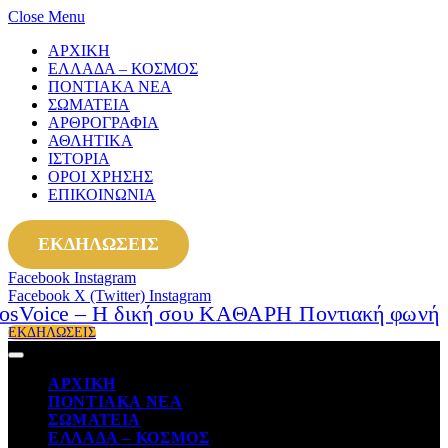
Close Menu
ΑΡΧΙΚΗ
ΕΛΛΑΔΑ – ΚΟΣΜΟΣ
ΠΟΝΤΙΑΚΑ ΝΕΑ
ΣΩΜΑΤΕΙΑ
ΑΡΘΡΟΓΡΑΦΙΑ
ΑΘΛΗΤΙΚΑ
ΙΣΤΟΡΙΑ
ΟΡΟΙ ΧΡΗΣΗΣ
ΕΠΙΚΟΙΝΩΝΙΑ
ΕΚΔΗΛΩΣΕΙΣ
Facebook
Instagram
Facebook
X (Twitter)
Instagram
ΕΚΔΗΛΩΣΕΙΣ
ΑΡΧΙΚΗ
ΠΟΝΤΙΑΚΑ ΝΕΑ
ΣΩΜΑΤΕΙΑ
ΕΛΛΑΔΑ – ΚΟΣΜΟΣ