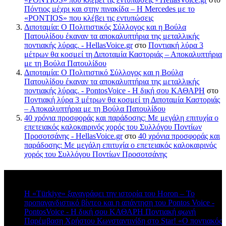
Πόντιος μέχρι και στην πινακίδα – Η Mercedes με το
«PONTIOS» που κλέβει τις εντυπώσεις
Διποταμία: Ο Πολιτιστικός Σύλλογος και η Βούλα
Πατουλίδου έκαναν τα αποκαλυπτήρια της μεταλλικής
ποντιακής λύρας. - HellasVoice.gr
στο
Ποντιακή λύρα 3
μέτρων θα κοσμεί τη Διποταμία Καστοριάς – Αποκαλυπτήρια
με τη Βούλα Πατουλίδου
Διποταμία: Ο Πολιτιστικό Σύλλογος και η Βούλα
Πατουλίδου έκαναν τα αποκαλυπτήρια της μεταλλικής
ποντιακής λύρας. - PontosVoice - H δική σου ΚΑΘΑΡΗ
στο
Ποντιακή λύρα 3 μέτρων θα κοσμεί τη Διποταμία Καστοριάς
– Αποκαλυπτήρια με τη Βούλα Πατουλίδου
40 χρόνια προσφοράς και παράδοσης: Με μεγάλη επιτυχία ο
επετειακός καλοκαιρινός χορός του Συλλόγου Ποντίων
Προσοτσάνης - HellasVoice.gr
στο
40 χρόνια προσφοράς και
παράδοσης: Με μεγάλη επιτυχία ο επετειακός καλοκαιρινός
χορός του Συλλόγου Ποντίων Προσοτσάνης
Πρόσφατα σχόλια
Η «Türkiye» ξαναγράφει την ιστορία του Horon – Το
προπαγανδιστικό βίντεο και η απάντηση του Pontos Voice -
PontosVoice - H δική σου ΚΑΘΑΡΗ Ποντιακή φωνή
στο
Παρέμβαση Χρήστου Κωνσταντινίδη στο Star! «Ο ποντιακός