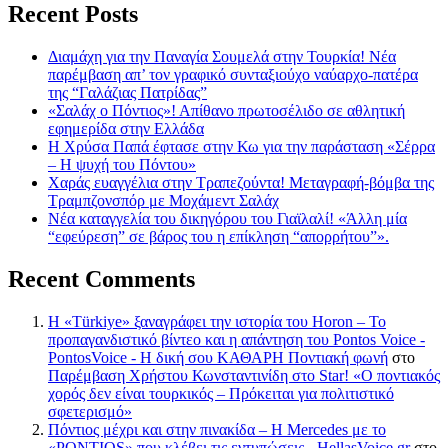
Recent Posts
Διαμάχη για την Παναγία Σουμελά στην Τουρκία! Νέα
παρέμβαση απ’ τον γραφικό συνταξιούχο ναύαρχο-πατέρα
της “Γαλάζιας Πατρίδας”
«Σαλάχ ο Πόντιος»! Απίθανο πρωτοσέλιδο σε αθλητική
εφημερίδα στην Ελλάδα
Η Χρύσα Παπά έφτασε στην Κω για την παράσταση «Σέρρα
– Η ψυχή του Πόντου»
Χαράς ευαγγέλια στην Τραπεζούντα! Μεταγραφή-βόμβα της
Τραμπζονσπόρ με Μοχάμεντ Σαλάχ
Νέα καταγγελία του δικηγόρου του Γιαϊλαλί! «Άλλη μία
“εφεύρεση” σε βάρος του η επίκληση “απορρήτου”».
Recent Comments
Η «Türkiye» ξαναγράφει την ιστορία του Horon – Το
προπαγανδιστικό βίντεο και η απάντηση του Pontos Voice -
PontosVoice - H δική σου ΚΑΘΑΡΗ Ποντιακή φωνή
στο
Παρέμβαση Χρήστου Κωνσταντινίδη στο Star! «Ο ποντιακός
χορός δεν είναι τουρκικός – Πρόκειται για πολιτιστικό
σφετερισμό»
Πόντιος μέχρι και στην πινακίδα – Η Mercedes με το
«PONTIOS» που κλέβει τις εντυπώσεις - HellasVoice.gr
στο