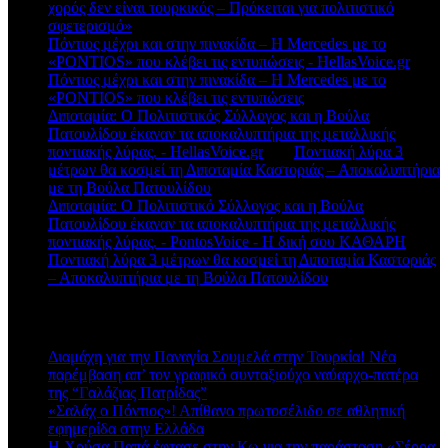
χορός δεν είναι τουρκικός – Πρόκειται για πολιτιστικό
σφετερισμό»
Πόντιος μέχρι και στην πινακίδα – Η Mercedes με το
«PONTIOS» που κλέβει τις εντυπώσεις - HellasVoice.gr
στο
Πόντιος μέχρι και στην πινακίδα – Η Mercedes με το
«PONTIOS» που κλέβει τις εντυπώσεις
Διποταμία: Ο Πολιτιστικός Σύλλογος και η Βούλα
Πατουλίδου έκαναν τα αποκαλυπτήρια της μεταλλικής
ποντιακής λύρας. - HellasVoice.gr
στο
Ποντιακή λύρα 3
μέτρων θα κοσμεί τη Διποταμία Καστοριάς – Αποκαλυπτήρια
με τη Βούλα Πατουλίδου
Διποταμία: Ο Πολιτιστικό Σύλλογος και η Βούλα
Πατουλίδου έκαναν τα αποκαλυπτήρια της μεταλλικής
ποντιακής λύρας. - PontosVoice - H δική σου ΚΑΘΑΡΗ
στο
Ποντιακή λύρα 3 μέτρων θα κοσμεί τη Διποταμία Καστοριάς
– Αποκαλυπτήρια με τη Βούλα Πατουλίδου
Πρόσφατα άρθρα
Διαμάχη για την Παναγία Σουμελά στην Τουρκία! Νέα
παρέμβαση απ’ τον γραφικό συνταξιούχο ναύαρχο-πατέρα
της “Γαλάζιας Πατρίδας”
«Σαλάχ ο Πόντιος»! Απίθανο πρωτοσέλιδο σε αθλητική
εφημερίδα στην Ελλάδα
Η Χρύσα Παπά έφτασε στην Κω για την παράσταση «Σέρρα