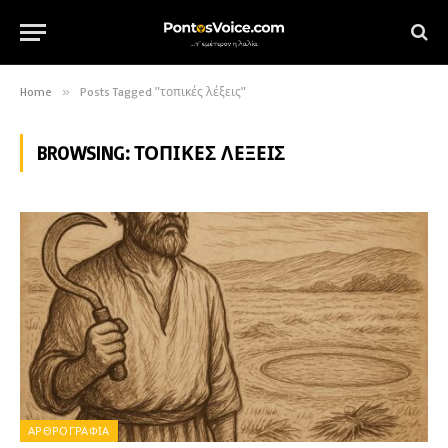
Home
»
Posts Tagged "τοπικές λέξεις"
BROWSING:
ΤΟΠΙΚΈΣ ΛΈΞΕΙΣ
ΑΡΘΡΟΓΡΑΦΙΑ