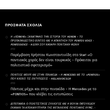
ΠΡΌΣΦΑΤΑ ΣΧΌΛΙΑ
Η «TÜRKIYE» ΞΑΝΑΓΡΆΦΕΙ ΤΗΝ ΙΣΤΟΡΊΑ ΤΟΥ HORON – ΤΟ
ΠΡΟΠΑΓΑΝΔΙΣΤΙΚΌ ΒΊΝΤΕΟ ΚΑΙ Η ΑΠΆΝΤΗΣΗ ΤΟΥ PONTOS VOICE -
PONTOSVOICE - H ΔΙΚΉ ΣΟΥ ΚΑΘΑΡΗ ΠΟΝΤΙΑΚΉ ΦΩΝΉ
στο
Παρέμβαση Χρήστου Κωνσταντινίδη στο Star! «Ο
ποντιακός χορός δεν είναι τουρκικός – Πρόκειται για
πολιτιστικό σφετερισμό»
ΠΌΝΤΙΟΣ ΜΈΧΡΙ ΚΑΙ ΣΤΗΝ ΠΙΝΑΚΊΔΑ – Η MERCEDES ΜΕ ΤΟ «PONTIOS»
ΠΟΥ ΚΛΈΒΕΙ ΤΙΣ ΕΝΤΥΠΏΣΕΙΣ - HELLASVOICE.GR
στο
Πόντιος μέχρι και στην πινακίδα – Η Mercedes με το
«PONTIOS» που κλέβει τις εντυπώσεις
ΔΙΠΟΤΑΜΊΑ: Ο ΠΟΛΙΤΙΣΤΙΚΌΣ ΣΎΛΛΟΓΟΣ ΚΑΙ Η ΒΟΎΛΑ ΠΑΤΟΥΛΊΔΟΥ
ΈΚΑΝΑΝ ΤΑ ΑΠΟΚΑΛΥΠΤΉΡΙΑ ΤΗΣ ΜΕΤΑΛΛΙΚΉΣ ΠΟΝΤΙΑΚΉΣ ΛΎΡΑΣ. -