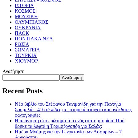
ΙΣΤΟΡΙΑ
ΚΟΣΜΟΣ
ΜΟΥΣΙΚΗ
ΟΛΥΜΠΙΑΚΟΣ
ΟΥΚΡΑΝΙΑ
ΠΑΟΚ
ΠΟΝΤΙΑΚΑ ΝΕΑ
ΡΩΣΙΑ
ΣΩΜΑΤΕΙΑ
ΤΟΥΡΚΙΑ
ΧΙΟΥΜΟΡ
Αναζήτηση
Αναζήτηση
Recent Posts
Νέο βιβλίο του Στέφανου Τανιμανίδη για την Παναγία
Σουμελά – 416 σελίδες με ιστορικά στοιχεία και ανέκδοτες
φωτογραφίες
Η απάντηση στο ερώτημα του ενός εκατομμυρίου! Πού
βρήκε τα λεφτά η Τραμπζονσπόρ για Σαλάχ;
Ημέρα Μνήμης για την Γενοκτονία των Ασσυρίων – 7
Αυγούστου