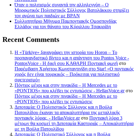
Όταν ο πολιτισμός συναντά την αλληλεγγύη – Ο
Μορφωτικός Πολιτιστικός Σύλλογος Βατολάκκου στηρίζει
τον αγώνα των παιδιών με BPAN
Συλλυπητήριο Μήνυμα Παμποντιακής Ομοσπονδίας
Ελλάδος για τον θάνατο του Κύριλλου Τσακιρίδη
Recent Comments
Η «Türkiye» ξαναγράφει την ιστορία του Horon – Το
προπαγανδιστικό βίντεο και η απάντηση του Pontos Voice -
PontosVoice - H δική σου ΚΑΘΑΡΗ Ποντιακή φωνή
στο
Παρέμβαση Χρήστου Κωνσταντινίδη στο Star! «Ο ποντιακός
χορός δεν είναι τουρκικός – Πρόκειται για πολιτιστικό
σφετερισμό»
Πόντιος μέχρι και στην πινακίδα – Η Mercedes με το
«PONTIOS» που κλέβει τις εντυπώσεις - HellasVoice.gr
στο
Πόντιος μέχρι και στην πινακίδα – Η Mercedes με το
«PONTIOS» που κλέβει τις εντυπώσεις
Διποταμία: Ο Πολιτιστικός Σύλλογος και η Βούλα
Πατουλίδου έκαναν τα αποκαλυπτήρια της μεταλλικής
ποντιακής λύρας. - HellasVoice.gr
στο
Ποντιακή λύρα 3
μέτρων θα κοσμεί τη Διποταμία Καστοριάς – Αποκαλυπτήρια
με τη Βούλα Πατουλίδου
Διποταμία: Ο Πολιτιστικό Σύλλογος και η Βούλα