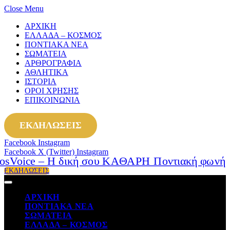
Close Menu
ΑΡΧΙΚΗ
ΕΛΛΑΔΑ – ΚΟΣΜΟΣ
ΠΟΝΤΙΑΚΑ ΝΕΑ
ΣΩΜΑΤΕΙΑ
ΑΡΘΡΟΓΡΑΦΙΑ
ΑΘΛΗΤΙΚΑ
ΙΣΤΟΡΙΑ
ΟΡΟΙ ΧΡΗΣΗΣ
ΕΠΙΚΟΙΝΩΝΙΑ
ΕΚΔΗΛΩΣΕΙΣ
Facebook
Instagram
Facebook
X (Twitter)
Instagram
ΕΚΔΗΛΩΣΕΙΣ
ΑΡΧΙΚΗ
ΠΟΝΤΙΑΚΑ ΝΕΑ
ΣΩΜΑΤΕΙΑ
ΕΛΛΑΔΑ – ΚΟΣΜΟΣ