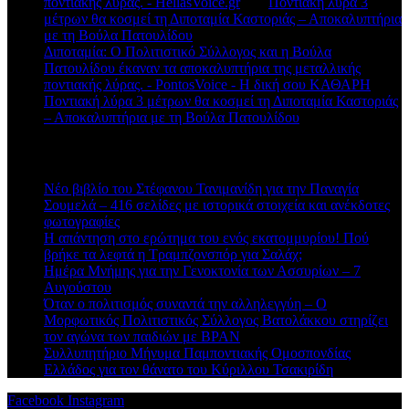
ποντιακής λύρας. - HellasVoice.gr
στο
Ποντιακή λύρα 3
μέτρων θα κοσμεί τη Διποταμία Καστοριάς – Αποκαλυπτήρια
με τη Βούλα Πατουλίδου
Διποταμία: Ο Πολιτιστικό Σύλλογος και η Βούλα
Πατουλίδου έκαναν τα αποκαλυπτήρια της μεταλλικής
ποντιακής λύρας. - PontosVoice - H δική σου ΚΑΘΑΡΗ
στο
Ποντιακή λύρα 3 μέτρων θα κοσμεί τη Διποταμία Καστοριάς
– Αποκαλυπτήρια με τη Βούλα Πατουλίδου
Πρόσφατα άρθρα
Νέο βιβλίο του Στέφανου Τανιμανίδη για την Παναγία
Σουμελά – 416 σελίδες με ιστορικά στοιχεία και ανέκδοτες
φωτογραφίες
Η απάντηση στο ερώτημα του ενός εκατομμυρίου! Πού
βρήκε τα λεφτά η Τραμπζονσπόρ για Σαλάχ;
Ημέρα Μνήμης για την Γενοκτονία των Ασσυρίων – 7
Αυγούστου
Όταν ο πολιτισμός συναντά την αλληλεγγύη – Ο
Μορφωτικός Πολιτιστικός Σύλλογος Βατολάκκου στηρίζει
τον αγώνα των παιδιών με BPAN
Συλλυπητήριο Μήνυμα Παμποντιακής Ομοσπονδίας
Ελλάδος για τον θάνατο του Κύριλλου Τσακιρίδη
Facebook
Instagram