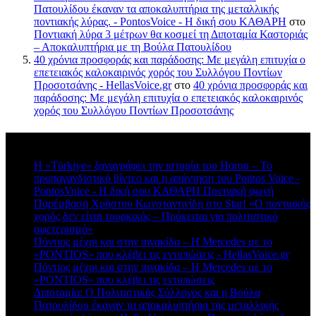
Πατουλίδου έκαναν τα αποκαλυπτήρια της μεταλλικής
ποντιακής λύρας. - PontosVoice - H δική σου ΚΑΘΑΡΗ
στο
Ποντιακή λύρα 3 μέτρων θα κοσμεί τη Διποταμία Καστοριάς
– Αποκαλυπτήρια με τη Βούλα Πατουλίδου
40 χρόνια προσφοράς και παράδοσης: Με μεγάλη επιτυχία ο
επετειακός καλοκαιρινός χορός του Συλλόγου Ποντίων
Προσοτσάνης - HellasVoice.gr
στο
40 χρόνια προσφοράς και
παράδοσης: Με μεγάλη επιτυχία ο επετειακός καλοκαιρινός
χορός του Συλλόγου Ποντίων Προσοτσάνης
Πρόσφατα σχόλια
Η «Türkiye» ξαναγράφει την ιστορία του Horon – Το
προπαγανδιστικό βίντεο και η απάντηση του Pontos Voice -
PontosVoice - H δική σου ΚΑΘΑΡΗ Ποντιακή φωνή
στο
Παρέμβαση Χρήστου Κωνσταντινίδη στο Star! «Ο ποντιακός
χορός δεν είναι τουρκικός – Πρόκειται για πολιτιστικό
σφετερισμό»
Πόντιος μέχρι και στην πινακίδα – Η Mercedes με το
«PONTIOS» που κλέβει τις εντυπώσεις - HellasVoice.gr
στο
Πόντιος μέχρι και στην πινακίδα – Η Mercedes με το
«PONTIOS» που κλέβει τις εντυπώσεις
Διποταμία: Ο Πολιτιστικός Σύλλογος και η Βούλα
Πατουλίδου έκαναν τα αποκαλυπτήρια της μεταλλικής