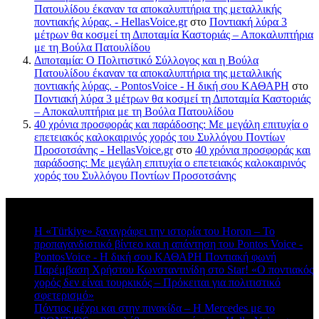
Πατουλίδου έκαναν τα αποκαλυπτήρια της μεταλλικής
ποντιακής λύρας. - HellasVoice.gr
στο
Ποντιακή λύρα 3
μέτρων θα κοσμεί τη Διποταμία Καστοριάς – Αποκαλυπτήρια
με τη Βούλα Πατουλίδου
Διποταμία: Ο Πολιτιστικό Σύλλογος και η Βούλα
Πατουλίδου έκαναν τα αποκαλυπτήρια της μεταλλικής
ποντιακής λύρας. - PontosVoice - H δική σου ΚΑΘΑΡΗ
στο
Ποντιακή λύρα 3 μέτρων θα κοσμεί τη Διποταμία Καστοριάς
– Αποκαλυπτήρια με τη Βούλα Πατουλίδου
40 χρόνια προσφοράς και παράδοσης: Με μεγάλη επιτυχία ο
επετειακός καλοκαιρινός χορός του Συλλόγου Ποντίων
Προσοτσάνης - HellasVoice.gr
στο
40 χρόνια προσφοράς και
παράδοσης: Με μεγάλη επιτυχία ο επετειακός καλοκαιρινός
χορός του Συλλόγου Ποντίων Προσοτσάνης
Πρόσφατα σχόλια
Η «Türkiye» ξαναγράφει την ιστορία του Horon – Το
προπαγανδιστικό βίντεο και η απάντηση του Pontos Voice -
PontosVoice - H δική σου ΚΑΘΑΡΗ Ποντιακή φωνή
στο
Παρέμβαση Χρήστου Κωνσταντινίδη στο Star! «Ο ποντιακός
χορός δεν είναι τουρκικός – Πρόκειται για πολιτιστικό
σφετερισμό»
Πόντιος μέχρι και στην πινακίδα – Η Mercedes με το