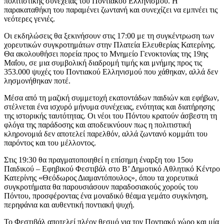
πολιτιστικής συνέχειας του Ποντιακού Ελληνισμού. Η
παρακαταθήκη του παραμένει ζωντανή και συνεχίζει να εμπνέει τις
νεότερες γενιές.
Οι εκδηλώσεις θα ξεκινήσουν στις 17:00 με τη συγκέντρωση των
χορευτικών συγκροτημάτων στην Πλατεία Ελευθερίας Κατερίνης.
Θα ακολουθήσει πορεία προς το Μνημείο Γενοκτονίας της 19ης
Μαΐου, σε μια συμβολική διαδρομή τιμής και μνήμης προς τις
353.000 ψυχές του Ποντιακού Ελληνισμού που χάθηκαν, αλλά δεν
λησμονήθηκαν ποτέ.
Μέσα από τη μαζική συμμετοχή εκατοντάδων παιδιών και εφήβων,
στέλνεται ένα ισχυρό μήνυμα συνέχειας, ενότητας και διατήρησης
της ιστορικής ταυτότητας. Οι νέοι του Πόντου κρατούν άσβεστη τη
φλόγα της παράδοσης και αποδεικνύουν πως η πολιτιστική
κληρονομιά δεν αποτελεί παρελθόν, αλλά ζωντανό κομμάτι του
παρόντος και του μέλλοντος.
Στις 19:30 θα πραγματοποιηθεί η επίσημη έναρξη του 15ου
Παιδικού – Εφηβικού Φεστιβάλ στο Β’ Δημοτικό Αθλητικό Κέντρο
Κατερίνης «Θεόδωρος Διαμαντόπουλος», όπου τα χορευτικά
συγκροτήματα θα παρουσιάσουν παραδοσιακούς χορούς του
Πόντου, προσφέροντας ένα μοναδικό θέαμα γεμάτο συγκίνηση,
περηφάνια και αυθεντική ποντιακή ψυχή.
Το Φεστιβάλ αποτελεί πλέον θεσμό για τον Ποντιακό χώρο και μία