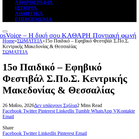
ΑΡΘΡΟΓΡΑΦΙΑ
ΙΣΤΟΡΙΑ
ΑΘΛΗΤΙΚΑ
ΕΠΙΚΟΙΝΩΝΙΑ
Home
»
ΣΩΜΑΤΕΙΑ
»
15ο Παιδικό – Εφηβικό Φεστιβάλ Σ.Πο.Σ.
Κεντρικής Μακεδονίας & Θεσσαλίας
ΣΩΜΑΤΕΙΑ
15ο Παιδικό – Εφηβικό
Φεστιβάλ Σ.Πο.Σ. Κεντρικής
Μακεδονίας & Θεσσαλίας
26 Μαΐου, 2026
Δεν υπάρχουν Σχόλια
2 Mins Read
Facebook
Twitter
Pinterest
LinkedIn
Tumblr
WhatsApp
VKontakte
Email
Share
Facebook
Twitter
LinkedIn
Pinterest
Email