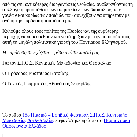
από τις σημαντικότερες διοργανώσεις νεολαίας, αναδεικνύοντας τη
συλλογική προσπάθεια των σωματείων, των δασκάλων, των
γονέων και κυρίως των παιδιών που συνεχίζουν να υπηρετούν με
αγάπη την παράδοση του τόπου μας.
Καλούμε όλους τους πολίτες της Πιερίας και της ευρύτερης
περιοχής να παρευρεθούν και να στηρίξουν με την παρουσία τους
αυτή τη μεγάλη πολιτιστική γιορτή του Ποντιακού Ελληνισμού.
Η παράδοση συνεχίζεται… μέσα από τα παιδιά μας.
Για τον Σ.ΠΟ.Σ. Κεντρικής Μακεδονίας και Θεσσαλίας
Ο Πρόεδρος Ευστάθιος Κατσίδης
Ο Γενικός Γραμματέας Αθανάσιος Σεφερίδης
Το άρθρο
15ο Παιδικό – Εφηβικό Φεστιβάλ Σ.Πο.Σ. Κεντρικής
Μακεδονίας & Θεσσαλίας
εμφανίστηκε πρώτα στο
Παμποντιακή
Ομοσπονδία Ελλάδος
.