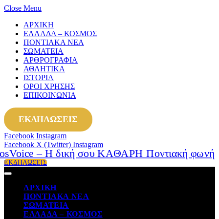
Close Menu
ΑΡΧΙΚΗ
ΕΛΛΑΔΑ – ΚΟΣΜΟΣ
ΠΟΝΤΙΑΚΑ ΝΕΑ
ΣΩΜΑΤΕΙΑ
ΑΡΘΡΟΓΡΑΦΙΑ
ΑΘΛΗΤΙΚΑ
ΙΣΤΟΡΙΑ
ΟΡΟΙ ΧΡΗΣΗΣ
ΕΠΙΚΟΙΝΩΝΙΑ
ΕΚΔΗΛΩΣΕΙΣ
Facebook
Instagram
Facebook
X (Twitter)
Instagram
ΕΚΔΗΛΩΣΕΙΣ
ΑΡΧΙΚΗ
ΠΟΝΤΙΑΚΑ ΝΕΑ
ΣΩΜΑΤΕΙΑ
ΕΛΛΑΔΑ – ΚΟΣΜΟΣ