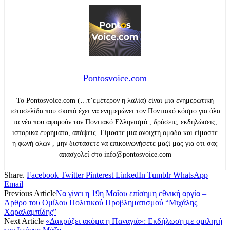
Pontosvoice.com
Το Pontosvoice.com (…τ’εμέτερον η λαλία) είναι μια ενημερωτική
ιστοσελίδα που σκοπό έχει να ενημερώνει τον Ποντιακό κόσμο για όλα
τα νέα που αφορούν τον Ποντιακό Ελληνισμό , δράσεις, εκδηλώσεις,
ιστορικά ευρήματα, απόψεις. Είμαστε μια ανοιχτή ομάδα και είμαστε
η φωνή όλων , μην διστάσετε να επικοινωνήσετε μαζί μας για ότι σας
απασχολεί στο info@pontosvoice.com
Share.
Facebook
Twitter
Pinterest
LinkedIn
Tumblr
WhatsApp
Email
Previous Article
Να γίνει η 19η Μαΐου επίσημη εθνική αργία –
Άρθρο του Ομίλου Πολιτικού Προβληματισμού “Μιχάλης
Χαραλαμπίδης”
Next Article
«Δακρύζει ακόμα η Παναγιά»: Εκδήλωση με ομιλητή