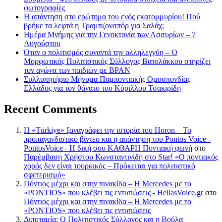
φωτογραφίες
Η απάντηση στο ερώτημα του ενός εκατομμυρίου! Πού
βρήκε τα λεφτά η Τραμπζονσπόρ για Σαλάχ;
Ημέρα Μνήμης για την Γενοκτονία των Ασσυρίων – 7
Αυγούστου
Όταν ο πολιτισμός συναντά την αλληλεγγύη – Ο
Μορφωτικός Πολιτιστικός Σύλλογος Βατολάκκου στηρίζει
τον αγώνα των παιδιών με BPAN
Συλλυπητήριο Μήνυμα Παμποντιακής Ομοσπονδίας
Ελλάδος για τον θάνατο του Κύριλλου Τσακιρίδη
Recent Comments
Η «Türkiye» ξαναγράφει την ιστορία του Horon – Το
προπαγανδιστικό βίντεο και η απάντηση του Pontos Voice -
PontosVoice - H δική σου ΚΑΘΑΡΗ Ποντιακή φωνή
στο
Παρέμβαση Χρήστου Κωνσταντινίδη στο Star! «Ο ποντιακός
χορός δεν είναι τουρκικός – Πρόκειται για πολιτιστικό
σφετερισμό»
Πόντιος μέχρι και στην πινακίδα – Η Mercedes με το
«PONTIOS» που κλέβει τις εντυπώσεις - HellasVoice.gr
στο
Πόντιος μέχρι και στην πινακίδα – Η Mercedes με το
«PONTIOS» που κλέβει τις εντυπώσεις
Διποταμία: Ο Πολιτιστικός Σύλλογος και η Βούλα