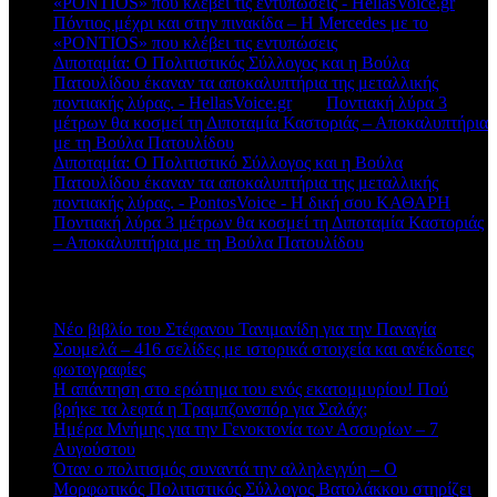
«PONTIOS» που κλέβει τις εντυπώσεις - HellasVoice.gr
στο
Πόντιος μέχρι και στην πινακίδα – Η Mercedes με το
«PONTIOS» που κλέβει τις εντυπώσεις
Διποταμία: Ο Πολιτιστικός Σύλλογος και η Βούλα
Πατουλίδου έκαναν τα αποκαλυπτήρια της μεταλλικής
ποντιακής λύρας. - HellasVoice.gr
στο
Ποντιακή λύρα 3
μέτρων θα κοσμεί τη Διποταμία Καστοριάς – Αποκαλυπτήρια
με τη Βούλα Πατουλίδου
Διποταμία: Ο Πολιτιστικό Σύλλογος και η Βούλα
Πατουλίδου έκαναν τα αποκαλυπτήρια της μεταλλικής
ποντιακής λύρας. - PontosVoice - H δική σου ΚΑΘΑΡΗ
στο
Ποντιακή λύρα 3 μέτρων θα κοσμεί τη Διποταμία Καστοριάς
– Αποκαλυπτήρια με τη Βούλα Πατουλίδου
Πρόσφατα άρθρα
Νέο βιβλίο του Στέφανου Τανιμανίδη για την Παναγία
Σουμελά – 416 σελίδες με ιστορικά στοιχεία και ανέκδοτες
φωτογραφίες
Η απάντηση στο ερώτημα του ενός εκατομμυρίου! Πού
βρήκε τα λεφτά η Τραμπζονσπόρ για Σαλάχ;
Ημέρα Μνήμης για την Γενοκτονία των Ασσυρίων – 7
Αυγούστου
Όταν ο πολιτισμός συναντά την αλληλεγγύη – Ο
Μορφωτικός Πολιτιστικός Σύλλογος Βατολάκκου στηρίζει