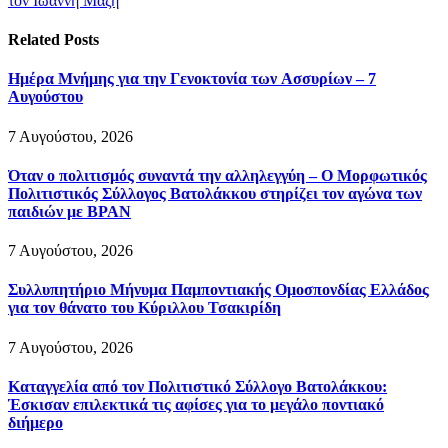
τον Ιωάννη Μάζη
Related
Posts
Ημέρα Μνήμης για την Γενοκτονία των Ασσυρίων – 7
Αυγούστου
7 Αυγούστου, 2026
Όταν ο πολιτισμός συναντά την αλληλεγγύη – Ο Μορφωτικός
Πολιτιστικός Σύλλογος Βατολάκκου στηρίζει τον αγώνα των
παιδιών με BPAN
7 Αυγούστου, 2026
Συλλυπητήριο Μήνυμα Παμποντιακής Ομοσπονδίας Ελλάδος
για τον θάνατο του Κύριλλου Τσακιρίδη
7 Αυγούστου, 2026
Καταγγελία από τον Πολιτιστικό Σύλλογο Βατολάκκου:
Έσκισαν επιλεκτικά τις αφίσες για το μεγάλο ποντιακό
διήμερο