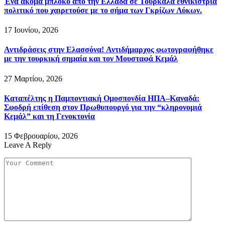
Ένα ακόμα μπλόκο από την Ελλάδα σε Τουρκάλα εθνικίστρια
πολιτικό που χαιρετούσε με το σήμα των Γκρίζων Λύκων.
17 Ιουνίου, 2026
Αντιδράσεις στην Ελασσόνα! Αντιδήμαρχος φωτογραφήθηκε
με την τουρκική σημαία και τον Μουσταφά Κεμάλ
27 Μαρτίου, 2026
Καταπέλτης η Παμποντιακή Ομοσπονδία ΗΠΑ–Καναδά:
Σφοδρή επίθεση στον Πρωθυπουργό για την “κληρονομιά
Κεμάλ” και τη Γενοκτονία
15 Φεβρουαρίου, 2026
Leave A Reply