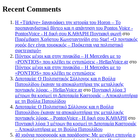
Recent Comments
Η «Türkiye» ξαναγράφει την ιστορία του Horon – Το
προπαγανδιστικό βίντεο και η απάντηση του Pontos Voice -
PontosVoice - H δική σου ΚΑΘΑΡΗ Ποντιακή φωνή
στο
Παρέμβαση Χρήστου Κωνσταντινίδη στο Star! «Ο ποντιακός
χορός δεν είναι τουρκικός – Πρόκειται για πολιτιστικό
σφετερισμό»
Πόντιος μέχρι και στην πινακίδα – Η Mercedes με το
«PONTIOS» που κλέβει τις εντυπώσεις - HellasVoice.gr
στο
Πόντιος μέχρι και στην πινακίδα – Η Mercedes με το
«PONTIOS» που κλέβει τις εντυπώσεις
Διποταμία: Ο Πολιτιστικός Σύλλογος και η Βούλα
Πατουλίδου έκαναν τα αποκαλυπτήρια της μεταλλικής
ποντιακής λύρας. - HellasVoice.gr
στο
Ποντιακή λύρα 3
μέτρων θα κοσμεί τη Διποταμία Καστοριάς – Αποκαλυπτήρια
με τη Βούλα Πατουλίδου
Διποταμία: Ο Πολιτιστικό Σύλλογος και η Βούλα
Πατουλίδου έκαναν τα αποκαλυπτήρια της μεταλλικής
ποντιακής λύρας. - PontosVoice - H δική σου ΚΑΘΑΡΗ
στο
Ποντιακή λύρα 3 μέτρων θα κοσμεί τη Διποταμία Καστοριάς
– Αποκαλυπτήρια με τη Βούλα Πατουλίδου
40 χρόνια προσφοράς και παράδοσης: Με μεγάλη επιτυχία ο