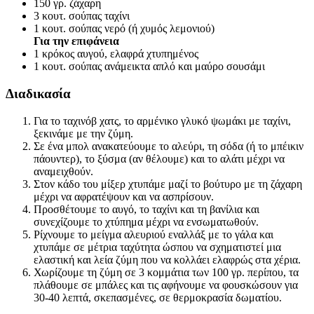
150 γρ. ζάχαρη
3 κουτ. σούπας ταχίνι
1 κουτ. σούπας νερό (ή χυμός λεμονιού)
Για την επιφάνεια
1 κρόκος αυγού, ελαφρά χτυπημένος
1 κουτ. σούπας ανάμεικτα απλό και μαύρο σουσάμι
Διαδικασία
Για το ταχινόβ χατς, το αρμένικο γλυκό ψωμάκι με ταχίνι,
ξεκινάμε με την ζύμη.
Σε ένα μπολ ανακατεύουμε το αλεύρι, τη σόδα (ή το μπέικιν
πάουντερ), το ξύσμα (αν θέλουμε) και το αλάτι μέχρι να
αναμειχθούν.
Στον κάδο του μίξερ χτυπάμε μαζί το βούτυρο με τη ζάχαρη
μέχρι να αφρατέψουν και να ασπρίσουν.
Προσθέτουμε το αυγό, το ταχίνι και τη βανίλια και
συνεχίζουμε το χτύπημα μέχρι να ενσωματωθούν.
Ρίχνουμε το μείγμα αλευριού εναλλάξ με το γάλα και
χτυπάμε σε μέτρια ταχύτητα ώσπου να σχηματιστεί μια
ελαστική και λεία ζύμη που να κολλάει ελαφρώς στα χέρια.
Χωρίζουμε τη ζύμη σε 3 κομμάτια των 100 γρ. περίπου, τα
πλάθουμε σε μπάλες και τις αφήνουμε να φουσκώσουν για
30-40 λεπτά, σκεπασμένες, σε θερμοκρασία δωματίου.