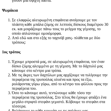
γίνουν μια σφιχτή πάστα.
Ψωμάκια
Σε ελαφρώς αλευρωμένη επιφάνεια ανοίγουμε με τον
πλάστη κάθε μπάλα ζύμης σε λεπτούς δίσκους διαμέτρου 30
εκ. και μοιράζουμε πάνω τους το μείγμα της γέμισης, το
οποίο απλώνουμε ομοιόμορφα.
Από εδώ και στο εξής το ταχινόβ χατς- πλάθεται με δύο
τρόπους:
1ος τρόπος
Έχουμε μπροστά μας, σε αλευρωμένη επιφάνεια, τον έναν
δίσκο ζύμης αλειμμένο με τη γέμιση. Με το δάχτυλό μας
κάνουμε στο κέντρο μια τρύπα.
Με τις άκρες των δαχτύλων μας αρχίζουμε να τυλίγουμε την
περιφέρεια της τρυπούλας ολοένα και προς τα έξω,
ρολάροντας γύρω γύρω, από το κέντρο του φύλλου προς την
περιφέρεια του.
Όσο το κάνουμε αυτό, τεντώνουμε κάθε τόσο την
περιφέρεια της τρυπούλας. Στο τέλος θα έχουμε φτιάξει ένα
μεγάλο στριφτό στεφάνι γεμιστό. Κόβουμε το στεφάνι στα
τέσσερα.
Ρολάρουμε το κάθε κομμάτι με τις παλάμες μας,