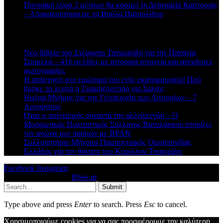
Ποντιακή λύρα 3 μέτρων θα κοσμεί τη Διποταμία Καστοριάς
– Αποκαλυπτήρια με τη Βούλα Πατουλίδου
Πρόσφατα άρθρα
Νέο βιβλίο του Στέφανου Τανιμανίδη για την Παναγία
Σουμελά – 416 σελίδες με ιστορικά στοιχεία και ανέκδοτες
φωτογραφίες
Η απάντηση στο ερώτημα του ενός εκατομμυρίου! Πού
βρήκε τα λεφτά η Τραμπζονσπόρ για Σαλάχ;
Ημέρα Μνήμης για την Γενοκτονία των Ασσυρίων – 7
Αυγούστου
Όταν ο πολιτισμός συναντά την αλληλεγγύη – Ο
Μορφωτικός Πολιτιστικός Σύλλογος Βατολάκκου στηρίζει
τον αγώνα των παιδιών με BPAN
Συλλυπητήριο Μήνυμα Παμποντιακής Ομοσπονδίας
Ελλάδος για τον θάνατο του Κύριλλου Τσακιρίδη
Facebook
Instagram
© 2026 Designed by
BSee.gr
.
Submit
Type above and press
Enter
to search. Press
Esc
to cancel.
Χρησιμοποιούμε cookies για να σας προσφέρουμε την καλύτερη