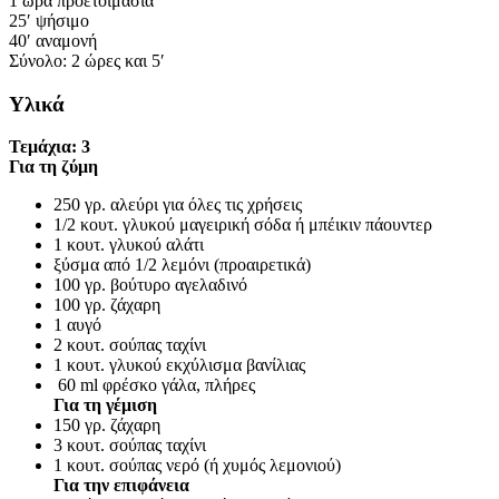
1 ώρα προετοιμασία
25′ ψήσιμο
40′ αναμονή
Σύνολο: 2 ώρες και 5′
Υλικά
Τεμάχια: 3
Για τη ζύμη
250 γρ. αλεύρι για όλες τις χρήσεις
1/2 κουτ. γλυκού μαγειρική σόδα ή μπέικιν πάουντερ
1 κουτ. γλυκού αλάτι
ξύσμα από 1/2 λεμόνι (προαιρετικά)
100 γρ. βούτυρο αγελαδινό
100 γρ. ζάχαρη
1 αυγό
2 κουτ. σούπας ταχίνι
1 κουτ. γλυκού εκχύλισμα βανίλιας
60 ml φρέσκο γάλα, πλήρες
Για τη γέμιση
150 γρ. ζάχαρη
3 κουτ. σούπας ταχίνι
1 κουτ. σούπας νερό (ή χυμός λεμονιού)
Για την επιφάνεια