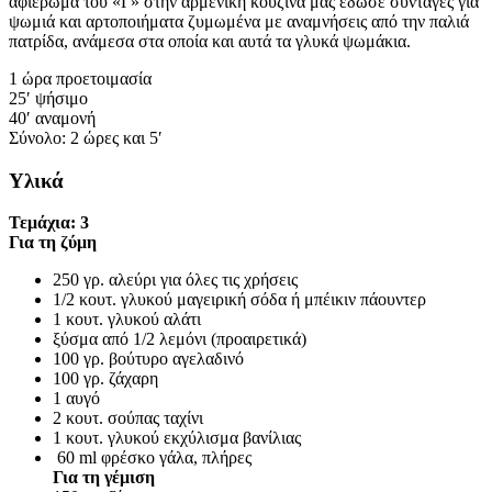
αφιέρωμα του «Γ» στην αρμένικη κουζίνα μάς έδωσε συνταγές για
ψωμιά και αρτοποιήματα ζυμωμένα με αναμνήσεις από την παλιά
πατρίδα, ανάμεσα στα οποία και αυτά τα γλυκά ψωμάκια.
1 ώρα προετοιμασία
25′ ψήσιμο
40′ αναμονή
Σύνολο: 2 ώρες και 5′
Υλικά
Τεμάχια: 3
Για τη ζύμη
250 γρ. αλεύρι για όλες τις χρήσεις
1/2 κουτ. γλυκού μαγειρική σόδα ή μπέικιν πάουντερ
1 κουτ. γλυκού αλάτι
ξύσμα από 1/2 λεμόνι (προαιρετικά)
100 γρ. βούτυρο αγελαδινό
100 γρ. ζάχαρη
1 αυγό
2 κουτ. σούπας ταχίνι
1 κουτ. γλυκού εκχύλισμα βανίλιας
60 ml φρέσκο γάλα, πλήρες
Για τη γέμιση