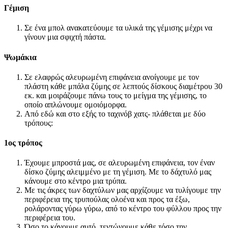
Γέμιση
Σε ένα μπολ ανακατεύουμε τα υλικά της γέμισης μέχρι να
γίνουν μια σφιχτή πάστα.
Ψωμάκια
Σε ελαφρώς αλευρωμένη επιφάνεια ανοίγουμε με τον
πλάστη κάθε μπάλα ζύμης σε λεπτούς δίσκους διαμέτρου 30
εκ. και μοιράζουμε πάνω τους το μείγμα της γέμισης, το
οποίο απλώνουμε ομοιόμορφα.
Από εδώ και στο εξής το ταχινόβ χατς- πλάθεται με δύο
τρόπους:
1ος τρόπος
Έχουμε μπροστά μας, σε αλευρωμένη επιφάνεια, τον έναν
δίσκο ζύμης αλειμμένο με τη γέμιση. Με το δάχτυλό μας
κάνουμε στο κέντρο μια τρύπα.
Με τις άκρες των δαχτύλων μας αρχίζουμε να τυλίγουμε την
περιφέρεια της τρυπούλας ολοένα και προς τα έξω,
ρολάροντας γύρω γύρω, από το κέντρο του φύλλου προς την
περιφέρεια του.
Όσο το κάνουμε αυτό, τεντώνουμε κάθε τόσο την