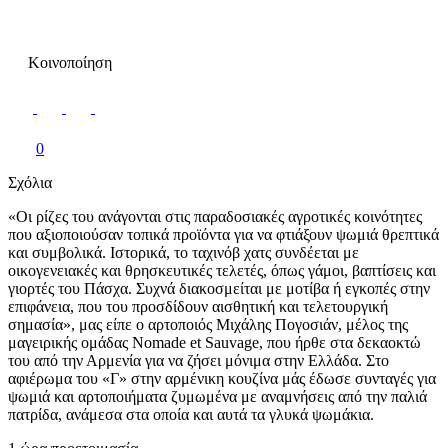
Κοινοποίηση
0
Σχόλια
«Οι ρίζες του ανάγονται στις παραδοσιακές αγροτικές κοινότητες
που αξιοποιούσαν τοπικά προϊόντα για να φτιάξουν ψωμιά θρεπτικά
και συμβολικά. Ιστορικά, το ταχινόβ χατς συνδέεται με
οικογενειακές και θρησκευτικές τελετές, όπως γάμοι, βαπτίσεις και
γιορτές του Πάσχα. Συχνά διακοσμείται με μοτίβα ή εγκοπές στην
επιφάνεια, που του προσδίδουν αισθητική και τελετουργική
σημασία», μας είπε ο αρτοποιός Μιχάλης Πογοσιάν, μέλος της
μαγειρικής ομάδας Nomade et Sauvage, που ήρθε στα δεκαοκτώ
του από την Αρμενία για να ζήσει μόνιμα στην Ελλάδα. Στο
αφιέρωμα του «Γ» στην αρμένικη κουζίνα μάς έδωσε συνταγές για
ψωμιά και αρτοποιήματα ζυμωμένα με αναμνήσεις από την παλιά
πατρίδα, ανάμεσα στα οποία και αυτά τα γλυκά ψωμάκια.