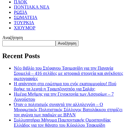
ΠΑΟΚ
ΠΟΝΤΙΑΚΑ ΝΕΑ
ΡΩΣΙΑ
ΣΩΜΑΤΕΙΑ
ΤΟΥΡΚΙΑ
ΧΙΟΥΜΟΡ
Αναζήτηση
Αναζήτηση
Recent Posts
Νέο βιβλίο του Στέφανου Τανιμανίδη για την Παναγία
Σουμελά – 416 σελίδες με ιστορικά στοιχεία και ανέκδοτες
φωτογραφίες
Η απάντηση στο ερώτημα του ενός εκατομμυρίου! Πού
βρήκε τα λεφτά η Τραμπζονσπόρ για Σαλάχ;
Ημέρα Μνήμης για την Γενοκτονία των Ασσυρίων – 7
Αυγούστου
Όταν ο πολιτισμός συναντά την αλληλεγγύη – Ο
Μορφωτικός Πολιτιστικός Σύλλογος Βατολάκκου στηρίζει
τον αγώνα των παιδιών με BPAN
Συλλυπητήριο Μήνυμα Παμποντιακής Ομοσπονδίας
Ελλάδος για τον θάνατο του Κύριλλου Τσακιρίδη