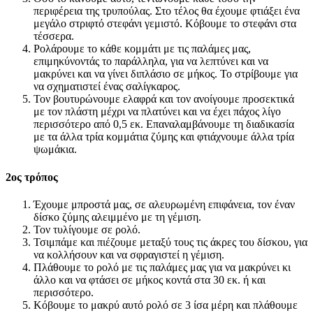
περιφέρεια της τρυπούλας. Στο τέλος θα έχουμε φτιάξει ένα
μεγάλο στριφτό στεφάνι γεμιστό. Κόβουμε το στεφάνι στα
τέσσερα.
Ρολάρουμε το κάθε κομμάτι με τις παλάμες μας,
επιμηκύνοντάς το παράλληλα, για να λεπτύνει και να
μακρύνει και να γίνει διπλάσιο σε μήκος. Το στρίβουμε για
να σχηματιστεί ένας σαλίγκαρος.
Τον βουτυρώνουμε ελαφρά και τον ανοίγουμε προσεκτικά
με τον πλάστη μέχρι να πλατύνει και να έχει πάχος λίγο
περισσότερο από 0,5 εκ. Επαναλαμβάνουμε τη διαδικασία
με τα άλλα τρία κομμάτια ζύμης και φτιάχνουμε άλλα τρία
ψωμάκια.
2ος τρόπος
Έχουμε μπροστά μας, σε αλευρωμένη επιφάνεια, τον έναν
δίσκο ζύμης αλειμμένο με τη γέμιση.
Τον τυλίγουμε σε ρολό.
Τσιμπάμε και πιέζουμε μεταξύ τους τις άκρες του δίσκου, για
να κολλήσουν και να σφραγιστεί η γέμιση.
Πλάθουμε το ρολό με τις παλάμες μας για να μακρύνει κι
άλλο και να φτάσει σε μήκος κοντά στα 30 εκ. ή και
περισσότερο.
Κόβουμε το μακρύ αυτό ρολό σε 3 ίσα μέρη και πλάθουμε