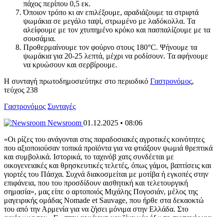
πάχος περίπου 0,5 εκ.
Όποιον τρόπο κι αν επιλέξουμε, αραδιάζουμε τα στριφτά
ψωμάκια σε μεγάλο ταψί, στρωμένο με λαδόκολλα. Τα
αλείφουμε με τον χτυπημένο κρόκο και πασπαλίζουμε με τα
σουσάμια.
Προθερμαίνουμε τον φούρνο στους 180°C. Ψήνουμε τα
ψωμάκια για 20-25 λεπτά, μέχρι να ροδίσουν. Τα αφήνουμε
να κρυώσουν και σερβίρουμε.
Η συνταγή πρωτοδημοσιεύτηκε στο περιοδικό
Γαστρονόμος
,
τεύχος 238
Γαστρονόμος
Συνταγές
Newsroom
01.12.2025 • 08:06
«Οι ρίζες του ανάγονται στις παραδοσιακές αγροτικές κοινότητες
που αξιοποιούσαν τοπικά προϊόντα για να φτιάξουν ψωμιά θρεπτικά
και συμβολικά. Ιστορικά, το ταχινόβ χατς συνδέεται με
οικογενειακές και θρησκευτικές τελετές, όπως γάμοι, βαπτίσεις και
γιορτές του Πάσχα. Συχνά διακοσμείται με μοτίβα ή εγκοπές στην
επιφάνεια, που του προσδίδουν αισθητική και τελετουργική
σημασία», μας είπε ο αρτοποιός Μιχάλης Πογοσιάν, μέλος της
μαγειρικής ομάδας Nomade et Sauvage, που ήρθε στα δεκαοκτώ
του από την Αρμενία για να ζήσει μόνιμα στην Ελλάδα. Στο