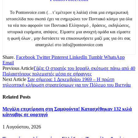
Το Pontosvoice.com (…τ’εμέτερον η λαλία) είναι μια ενημερωτική
ιστοσελίδα που σκοπό έχει να ενημερώνει τον Ποντιακό κόσμο για όλα
τα νέα που αφορούν τον Ποντιακό Ελληνισμό , δράσεις, εκδηλώσεις,
ιστορικά ευρήματα, απόψεις. Είμαστε μια ανοιχτή ομάδα και είμαστε
η φωνή όλων , μην διστάσετε να επικοινωνήσετε μαζί μας για ότι σας
απασχολεί στο info@pontosvoice.com
Share.
Facebook
Twitter
Pinterest
LinkedIn
Tumblr
WhatsApp
Email
Previous Article
Γάζα: Ο στρατός του Ισραήλ σκότωσε πάνω από 40
Παλαιστίνιους πολεμιστές μέσα σε σήραγγες
Next Article
Σαν σήμερα: 1 Δεκεμβρίου 1969 – Η πρώτη
τηλεοπτική κλήρωση στρατεύσιμων για τον Πόλεμο του Βιετνάμ
Related
Posts
Μεγάλη επιχείρηση στη Σαμψούντα! Κατασχέθηκαν 132 κιλά
κάνναβης σε φορτηγό
1 Αυγούστου, 2026