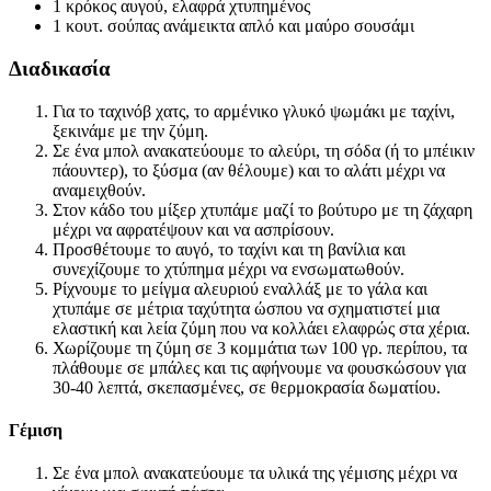
1 κρόκος αυγού, ελαφρά χτυπημένος
1 κουτ. σούπας ανάμεικτα απλό και μαύρο σουσάμι
Διαδικασία
Για το ταχινόβ χατς, το αρμένικο γλυκό ψωμάκι με ταχίνι,
ξεκινάμε με την ζύμη.
Σε ένα μπολ ανακατεύουμε το αλεύρι, τη σόδα (ή το μπέικιν
πάουντερ), το ξύσμα (αν θέλουμε) και το αλάτι μέχρι να
αναμειχθούν.
Στον κάδο του μίξερ χτυπάμε μαζί το βούτυρο με τη ζάχαρη
μέχρι να αφρατέψουν και να ασπρίσουν.
Προσθέτουμε το αυγό, το ταχίνι και τη βανίλια και
συνεχίζουμε το χτύπημα μέχρι να ενσωματωθούν.
Ρίχνουμε το μείγμα αλευριού εναλλάξ με το γάλα και
χτυπάμε σε μέτρια ταχύτητα ώσπου να σχηματιστεί μια
ελαστική και λεία ζύμη που να κολλάει ελαφρώς στα χέρια.
Χωρίζουμε τη ζύμη σε 3 κομμάτια των 100 γρ. περίπου, τα
πλάθουμε σε μπάλες και τις αφήνουμε να φουσκώσουν για
30-40 λεπτά, σκεπασμένες, σε θερμοκρασία δωματίου.
Γέμιση
Σε ένα μπολ ανακατεύουμε τα υλικά της γέμισης μέχρι να