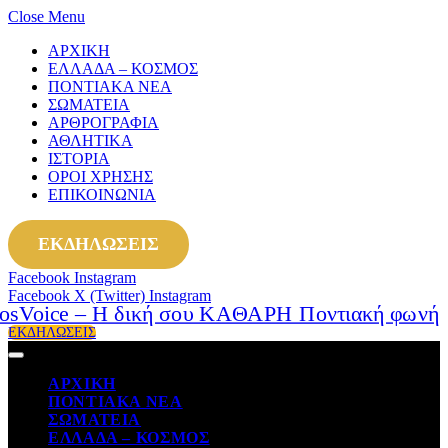
Close Menu
ΑΡΧΙΚΗ
ΕΛΛΑΔΑ – ΚΟΣΜΟΣ
ΠΟΝΤΙΑΚΑ ΝΕΑ
ΣΩΜΑΤΕΙΑ
ΑΡΘΡΟΓΡΑΦΙΑ
ΑΘΛΗΤΙΚΑ
ΙΣΤΟΡΙΑ
ΟΡΟΙ ΧΡΗΣΗΣ
ΕΠΙΚΟΙΝΩΝΙΑ
ΕΚΔΗΛΩΣΕΙΣ
Facebook
Instagram
Facebook
X (Twitter)
Instagram
ΕΚΔΗΛΩΣΕΙΣ
ΑΡΧΙΚΗ
ΠΟΝΤΙΑΚΑ ΝΕΑ
ΣΩΜΑΤΕΙΑ
ΕΛΛΑΔΑ – ΚΟΣΜΟΣ