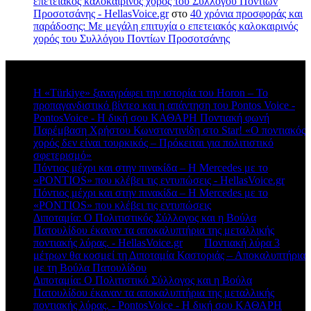
επετειακός καλοκαιρινός χορός του Συλλόγου Ποντίων
Προσοτσάνης - HellasVoice.gr
στο
40 χρόνια προσφοράς και
παράδοσης: Με μεγάλη επιτυχία ο επετειακός καλοκαιρινός
χορός του Συλλόγου Ποντίων Προσοτσάνης
Πρόσφατα σχόλια
Η «Türkiye» ξαναγράφει την ιστορία του Horon – Το
προπαγανδιστικό βίντεο και η απάντηση του Pontos Voice -
PontosVoice - H δική σου ΚΑΘΑΡΗ Ποντιακή φωνή
στο
Παρέμβαση Χρήστου Κωνσταντινίδη στο Star! «Ο ποντιακός
χορός δεν είναι τουρκικός – Πρόκειται για πολιτιστικό
σφετερισμό»
Πόντιος μέχρι και στην πινακίδα – Η Mercedes με το
«PONTIOS» που κλέβει τις εντυπώσεις - HellasVoice.gr
στο
Πόντιος μέχρι και στην πινακίδα – Η Mercedes με το
«PONTIOS» που κλέβει τις εντυπώσεις
Διποταμία: Ο Πολιτιστικός Σύλλογος και η Βούλα
Πατουλίδου έκαναν τα αποκαλυπτήρια της μεταλλικής
ποντιακής λύρας. - HellasVoice.gr
στο
Ποντιακή λύρα 3
μέτρων θα κοσμεί τη Διποταμία Καστοριάς – Αποκαλυπτήρια
με τη Βούλα Πατουλίδου
Διποταμία: Ο Πολιτιστικό Σύλλογος και η Βούλα
Πατουλίδου έκαναν τα αποκαλυπτήρια της μεταλλικής
ποντιακής λύρας. - PontosVoice - H δική σου ΚΑΘΑΡΗ
στο