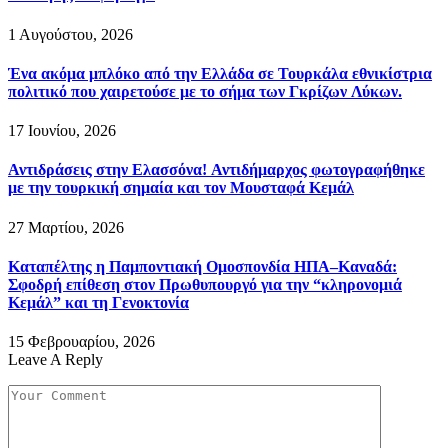
1 Αυγούστου, 2026
Ένα ακόμα μπλόκο από την Ελλάδα σε Τουρκάλα εθνικίστρια
πολιτικό που χαιρετούσε με το σήμα των Γκρίζων Λύκων.
17 Ιουνίου, 2026
Αντιδράσεις στην Ελασσόνα! Αντιδήμαρχος φωτογραφήθηκε
με την τουρκική σημαία και τον Μουσταφά Κεμάλ
27 Μαρτίου, 2026
Καταπέλτης η Παμποντιακή Ομοσπονδία ΗΠΑ–Καναδά:
Σφοδρή επίθεση στον Πρωθυπουργό για την “κληρονομιά
Κεμάλ” και τη Γενοκτονία
15 Φεβρουαρίου, 2026
Leave A Reply