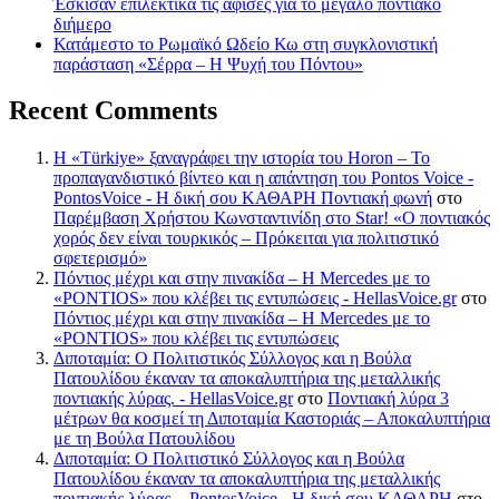
Έσκισαν επιλεκτικά τις αφίσες για το μεγάλο ποντιακό
διήμερο
Κατάμεστο το Ρωμαϊκό Ωδείο Κω στη συγκλονιστική
παράσταση «Σέρρα – Η Ψυχή του Πόντου»
Recent Comments
Η «Türkiye» ξαναγράφει την ιστορία του Horon – Το
προπαγανδιστικό βίντεο και η απάντηση του Pontos Voice -
PontosVoice - H δική σου ΚΑΘΑΡΗ Ποντιακή φωνή
στο
Παρέμβαση Χρήστου Κωνσταντινίδη στο Star! «Ο ποντιακός
χορός δεν είναι τουρκικός – Πρόκειται για πολιτιστικό
σφετερισμό»
Πόντιος μέχρι και στην πινακίδα – Η Mercedes με το
«PONTIOS» που κλέβει τις εντυπώσεις - HellasVoice.gr
στο
Πόντιος μέχρι και στην πινακίδα – Η Mercedes με το
«PONTIOS» που κλέβει τις εντυπώσεις
Διποταμία: Ο Πολιτιστικός Σύλλογος και η Βούλα
Πατουλίδου έκαναν τα αποκαλυπτήρια της μεταλλικής
ποντιακής λύρας. - HellasVoice.gr
στο
Ποντιακή λύρα 3
μέτρων θα κοσμεί τη Διποταμία Καστοριάς – Αποκαλυπτήρια
με τη Βούλα Πατουλίδου
Διποταμία: Ο Πολιτιστικό Σύλλογος και η Βούλα
Πατουλίδου έκαναν τα αποκαλυπτήρια της μεταλλικής
ποντιακής λύρας. - PontosVoice - H δική σου ΚΑΘΑΡΗ
στο