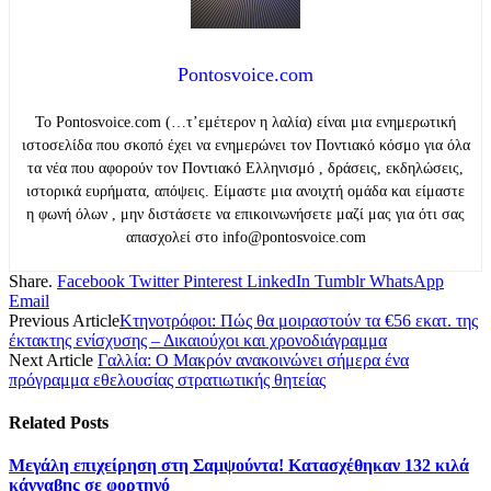
Pontosvoice.com
Το Pontosvoice.com (…τ’εμέτερον η λαλία) είναι μια ενημερωτική
ιστοσελίδα που σκοπό έχει να ενημερώνει τον Ποντιακό κόσμο για όλα
τα νέα που αφορούν τον Ποντιακό Ελληνισμό , δράσεις, εκδηλώσεις,
ιστορικά ευρήματα, απόψεις. Είμαστε μια ανοιχτή ομάδα και είμαστε
η φωνή όλων , μην διστάσετε να επικοινωνήσετε μαζί μας για ότι σας
απασχολεί στο info@pontosvoice.com
Share.
Facebook
Twitter
Pinterest
LinkedIn
Tumblr
WhatsApp
Email
Previous Article
Κτηνοτρόφοι: Πώς θα μοιραστούν τα €56 εκατ. της
έκτακτης ενίσχυσης – Δικαιούχοι και χρονοδιάγραμμα
Next Article
Γαλλία: Ο Μακρόν ανακοινώνει σήμερα ένα
πρόγραμμα εθελουσίας στρατιωτικής θητείας
Related
Posts
Μεγάλη επιχείρηση στη Σαμψούντα! Κατασχέθηκαν 132 κιλά
κάνναβης σε φορτηγό