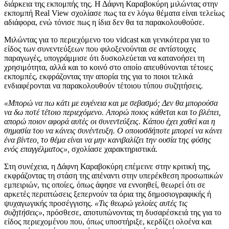
διάρκεια της εκπομπής της. Η Δάφνη Καραβοκύρη μιλώντας στην
εκπομπή Real View σχολίασε πως τα εν λόγω θέματα είναι τελείως
αδιάφορα, ενώ τόνισε πως η ίδια δεν θα τα παρακολουθούσε.
Μιλώντας για το περιεχόμενο του vidcast και γενικότερα για το
είδος των συνεντεύξεων που φιλοξενούνται σε αντίστοιχες
παραγωγές, υπογράμμισε ότι δυσκολεύεται να κατανοήσει τη
χρησιμότητα, αλλά και το κοινό στο οποίο απευθύνονται τέτοιες
εκπομπές, εκφράζοντας την απορία της για το ποιοι τελικά
ενδιαφέρονται να παρακολουθούν τέτοιου τύπου συζητήσεις.
«Μπορώ να πω κάτι με ευγένεια και με σεβασμό; Δεν θα μπορούσα
να δω ποτέ τέτοιο περιεχόμενο. Απορώ ποιος κάθεται και το βλέπει,
απορώ ποιον αφορά αυτές οι συνεντεύξεις. Κάπου έχει χαθεί και η
σημασία του να κάνεις συνέντευξη. Ο οποιοσδήποτε μπορεί να κάνει
ένα βίντεο, το θέμα είναι να μην κανιβαλίζει την ουσία της φύσης
ενός επαγγέλματος»,
σχολίασε χαρακτηριστικά.
Στη συνέχεια, η Δάφνη Καραβοκύρη επέμεινε στην κριτική της,
εκφράζοντας τη στάση της απέναντι στην υπερέκθεση προσωπικών
εμπειριών, τις οποίες, όπως άφησε να εννοηθεί, θεωρεί ότι σε
αρκετές περιπτώσεις ξεπερνούν τα όρια της δημοσιογραφικής ή
ψυχαγωγικής προσέγγισης.
«Τις θεωρώ γελοίες αυτές τις
συζητήσεις»
, πρόσθεσε, αποτυπώνοντας τη δυσαρέσκειά της για το
είδος περιεχομένου που, όπως υποστήριξε, κερδίζει ολοένα και