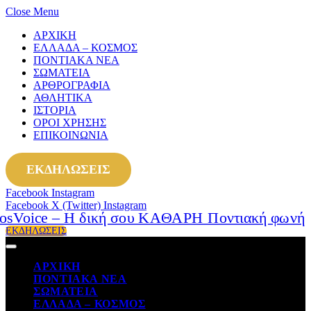
Close Menu
ΑΡΧΙΚΗ
ΕΛΛΑΔΑ – ΚΟΣΜΟΣ
ΠΟΝΤΙΑΚΑ ΝΕΑ
ΣΩΜΑΤΕΙΑ
ΑΡΘΡΟΓΡΑΦΙΑ
ΑΘΛΗΤΙΚΑ
ΙΣΤΟΡΙΑ
ΟΡΟΙ ΧΡΗΣΗΣ
ΕΠΙΚΟΙΝΩΝΙΑ
ΕΚΔΗΛΩΣΕΙΣ
Facebook
Instagram
Facebook
X (Twitter)
Instagram
ΕΚΔΗΛΩΣΕΙΣ
ΑΡΧΙΚΗ
ΠΟΝΤΙΑΚΑ ΝΕΑ
ΣΩΜΑΤΕΙΑ
ΕΛΛΑΔΑ – ΚΟΣΜΟΣ