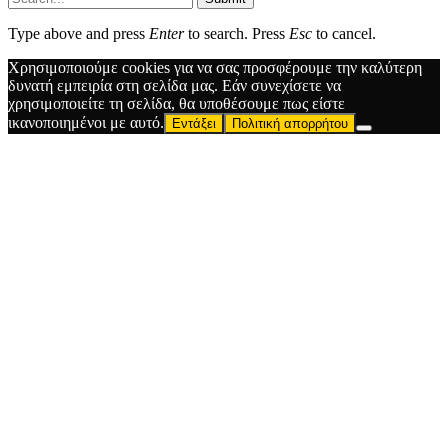
Type above and press
Enter
to search. Press
Esc
to cancel.
Χρησιμοποιούμε cookies για να σας προσφέρουμε την καλύτερη
δυνατή εμπειρία στη σελίδα μας. Εάν συνεχίσετε να
χρησιμοποιείτε τη σελίδα, θα υποθέσουμε πως είστε
ικανοποιημένοι με αυτό.
Εντάξει
Πολιτική απορρήτου