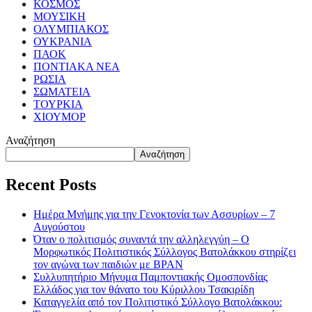
ΚΟΣΜΟΣ
ΜΟΥΣΙΚΗ
ΟΛΥΜΠΙΑΚΟΣ
ΟΥΚΡΑΝΙΑ
ΠΑΟΚ
ΠΟΝΤΙΑΚΑ ΝΕΑ
ΡΩΣΙΑ
ΣΩΜΑΤΕΙΑ
ΤΟΥΡΚΙΑ
ΧΙΟΥΜΟΡ
Αναζήτηση
Αναζήτηση
Recent Posts
Ημέρα Μνήμης για την Γενοκτονία των Ασσυρίων – 7
Αυγούστου
Όταν ο πολιτισμός συναντά την αλληλεγγύη – Ο
Μορφωτικός Πολιτιστικός Σύλλογος Βατολάκκου στηρίζει
τον αγώνα των παιδιών με BPAN
Συλλυπητήριο Μήνυμα Παμποντιακής Ομοσπονδίας
Ελλάδος για τον θάνατο του Κύριλλου Τσακιρίδη
Καταγγελία από τον Πολιτιστικό Σύλλογο Βατολάκκου: