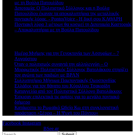
με τη Βούλα Πατουλίδου
Διποταμία: Ο Πολιτιστικό Σύλλογος και η Βούλα
Πατουλίδου έκαναν τα αποκαλυπτήρια της μεταλλικής
ποντιακής λύρας. - PontosVoice - H δική σου ΚΑΘΑΡΗ
στο
Ποντιακή λύρα 3 μέτρων θα κοσμεί τη Διποταμία Καστοριάς
– Αποκαλυπτήρια με τη Βούλα Πατουλίδου
Πρόσφατα άρθρα
Ημέρα Μνήμης για την Γενοκτονία των Ασσυρίων – 7
Αυγούστου
Όταν ο πολιτισμός συναντά την αλληλεγγύη – Ο
Μορφωτικός Πολιτιστικός Σύλλογος Βατολάκκου στηρίζει
τον αγώνα των παιδιών με BPAN
Συλλυπητήριο Μήνυμα Παμποντιακής Ομοσπονδίας
Ελλάδος για τον θάνατο του Κύριλλου Τσακιρίδη
Καταγγελία από τον Πολιτιστικό Σύλλογο Βατολάκκου:
Έσκισαν επιλεκτικά τις αφίσες για το μεγάλο ποντιακό
διήμερο
Κατάμεστο το Ρωμαϊκό Ωδείο Κω στη συγκλονιστική
παράσταση «Σέρρα – Η Ψυχή του Πόντου»
Facebook
Instagram
© 2026 Designed by
BSee.gr
.
Submit