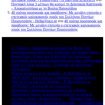
Ποντιακή λύρα 3 μέτρων θα κοσμεί τη Διποταμία Καστοριάς
– Αποκαλυπτήρια με τη Βούλα Πατουλίδου
40 χρόνια προσφοράς και παράδοσης: Με μεγάλη επιτυχία ο
επετειακός καλοκαιρινός χορός του Συλλόγου Ποντίων
Προσοτσάνης - HellasVoice.gr
στο
40 χρόνια προσφοράς και
παράδοσης: Με μεγάλη επιτυχία ο επετειακός καλοκαιρινός
χορός του Συλλόγου Ποντίων Προσοτσάνης
Πρόσφατα σχόλια
Η «Türkiye» ξαναγράφει την ιστορία του Horon – Το
προπαγανδιστικό βίντεο και η απάντηση του Pontos Voice -
PontosVoice - H δική σου ΚΑΘΑΡΗ Ποντιακή φωνή
στο
Παρέμβαση Χρήστου Κωνσταντινίδη στο Star! «Ο ποντιακός
χορός δεν είναι τουρκικός – Πρόκειται για πολιτιστικό
σφετερισμό»
Πόντιος μέχρι και στην πινακίδα – Η Mercedes με το
«PONTIOS» που κλέβει τις εντυπώσεις - HellasVoice.gr
στο
Πόντιος μέχρι και στην πινακίδα – Η Mercedes με το
«PONTIOS» που κλέβει τις εντυπώσεις
Διποταμία: Ο Πολιτιστικός Σύλλογος και η Βούλα
Πατουλίδου έκαναν τα αποκαλυπτήρια της μεταλλικής
ποντιακής λύρας. - HellasVoice.gr
στο
Ποντιακή λύρα 3
μέτρων θα κοσμεί τη Διποταμία Καστοριάς – Αποκαλυπτήρια