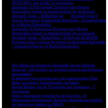
«PONTIOS» που κλέβει τις εντυπώσεις
Διποταμία: Ο Πολιτιστικός Σύλλογος και η Βούλα
Πατουλίδου έκαναν τα αποκαλυπτήρια της μεταλλικής
ποντιακής λύρας. - HellasVoice.gr
στο
Ποντιακή λύρα 3
μέτρων θα κοσμεί τη Διποταμία Καστοριάς – Αποκαλυπτήρια
με τη Βούλα Πατουλίδου
Διποταμία: Ο Πολιτιστικό Σύλλογος και η Βούλα
Πατουλίδου έκαναν τα αποκαλυπτήρια της μεταλλικής
ποντιακής λύρας. - PontosVoice - H δική σου ΚΑΘΑΡΗ
στο
Ποντιακή λύρα 3 μέτρων θα κοσμεί τη Διποταμία Καστοριάς
– Αποκαλυπτήρια με τη Βούλα Πατουλίδου
Πρόσφατα άρθρα
Νέο βιβλίο του Στέφανου Τανιμανίδη για την Παναγία
Σουμελά – 416 σελίδες με ιστορικά στοιχεία και ανέκδοτες
φωτογραφίες
Η απάντηση στο ερώτημα του ενός εκατομμυρίου! Πού
βρήκε τα λεφτά η Τραμπζονσπόρ για Σαλάχ;
Ημέρα Μνήμης για την Γενοκτονία των Ασσυρίων – 7
Αυγούστου
Όταν ο πολιτισμός συναντά την αλληλεγγύη – Ο
Μορφωτικός Πολιτιστικός Σύλλογος Βατολάκκου στηρίζει
τον αγώνα των παιδιών με BPAN