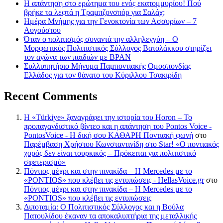
Η απάντηση στο ερώτημα του ενός εκατομμυρίου! Πού
βρήκε τα λεφτά η Τραμπζονσπόρ για Σαλάχ;
Ημέρα Μνήμης για την Γενοκτονία των Ασσυρίων – 7
Αυγούστου
Όταν ο πολιτισμός συναντά την αλληλεγγύη – Ο
Μορφωτικός Πολιτιστικός Σύλλογος Βατολάκκου στηρίζει
τον αγώνα των παιδιών με BPAN
Συλλυπητήριο Μήνυμα Παμποντιακής Ομοσπονδίας
Ελλάδος για τον θάνατο του Κύριλλου Τσακιρίδη
Recent Comments
Η «Türkiye» ξαναγράφει την ιστορία του Horon – Το
προπαγανδιστικό βίντεο και η απάντηση του Pontos Voice -
PontosVoice - H δική σου ΚΑΘΑΡΗ Ποντιακή φωνή
στο
Παρέμβαση Χρήστου Κωνσταντινίδη στο Star! «Ο ποντιακός
χορός δεν είναι τουρκικός – Πρόκειται για πολιτιστικό
σφετερισμό»
Πόντιος μέχρι και στην πινακίδα – Η Mercedes με το
«PONTIOS» που κλέβει τις εντυπώσεις - HellasVoice.gr
στο
Πόντιος μέχρι και στην πινακίδα – Η Mercedes με το
«PONTIOS» που κλέβει τις εντυπώσεις
Διποταμία: Ο Πολιτιστικός Σύλλογος και η Βούλα
Πατουλίδου έκαναν τα αποκαλυπτήρια της μεταλλικής