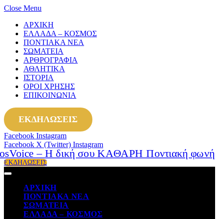
Close Menu
ΑΡΧΙΚΗ
ΕΛΛΑΔΑ – ΚΟΣΜΟΣ
ΠΟΝΤΙΑΚΑ ΝΕΑ
ΣΩΜΑΤΕΙΑ
ΑΡΘΡΟΓΡΑΦΙΑ
ΑΘΛΗΤΙΚΑ
ΙΣΤΟΡΙΑ
ΟΡΟΙ ΧΡΗΣΗΣ
ΕΠΙΚΟΙΝΩΝΙΑ
ΕΚΔΗΛΩΣΕΙΣ
Facebook
Instagram
Facebook
X (Twitter)
Instagram
ΕΚΔΗΛΩΣΕΙΣ
ΑΡΧΙΚΗ
ΠΟΝΤΙΑΚΑ ΝΕΑ
ΣΩΜΑΤΕΙΑ
ΕΛΛΑΔΑ – ΚΟΣΜΟΣ