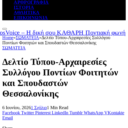
ΑΡΘΡΟΓΡΑΦΙΑ
ΙΣΤΟΡΙΑ
ΑΘΛΗΤΙΚΑ
ΕΠΙΚΟΙΝΩΝΙΑ
Home
»
ΣΩΜΑΤΕΙΑ
»
Δελτίο Τύπου-Αρχαιρεσίες Συλλόγου
Ποντίων Φοιτητών και Σπουδαστών Θεσσαλονίκης
ΣΩΜΑΤΕΙΑ
Δελτίο Τύπου-Αρχαιρεσίες
Συλλόγου Ποντίων Φοιτητών
και Σπουδαστών
Θεσσαλονίκης
6 Ιουνίου, 2026
1 Σχόλιο
1 Min Read
Facebook
Twitter
Pinterest
LinkedIn
Tumblr
WhatsApp
VKontakte
Email