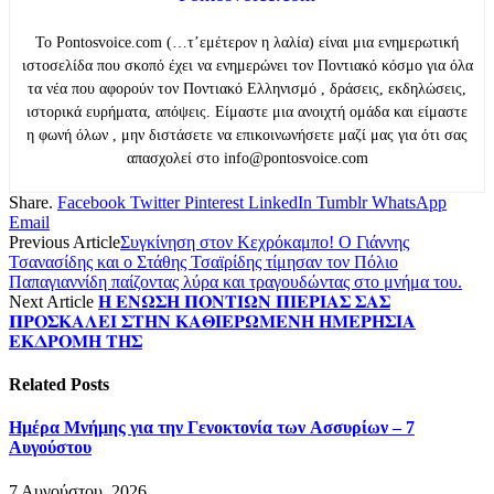
Το Pontosvoice.com (…τ’εμέτερον η λαλία) είναι μια ενημερωτική
ιστοσελίδα που σκοπό έχει να ενημερώνει τον Ποντιακό κόσμο για όλα
τα νέα που αφορούν τον Ποντιακό Ελληνισμό , δράσεις, εκδηλώσεις,
ιστορικά ευρήματα, απόψεις. Είμαστε μια ανοιχτή ομάδα και είμαστε
η φωνή όλων , μην διστάσετε να επικοινωνήσετε μαζί μας για ότι σας
απασχολεί στο info@pontosvoice.com
Share.
Facebook
Twitter
Pinterest
LinkedIn
Tumblr
WhatsApp
Email
Previous Article
Συγκίνηση στον Κεχρόκαμπο! Ο Γιάννης
Τσανασίδης και ο Στάθης Τσαϊρίδης τίμησαν τον Πόλιο
Παπαγιαννίδη παίζοντας λύρα και τραγουδώντας στο μνήμα του.
Next Article
𝚮 𝚬𝚴𝛀𝚺𝚮 𝚷𝚶𝚴𝚻𝚰𝛀𝚴 𝚷𝚰𝚬𝚸𝚰𝚨𝚺 𝚺𝚨𝚺
𝚷𝚸𝚶𝚺𝚱𝚨𝚲𝚬𝚰 𝚺𝚻𝚮𝚴 𝚱𝚨𝚯𝚰𝚬𝚸𝛀𝚳𝚬𝚴𝚮 𝚮𝚳𝚬𝚸𝚮𝚺𝚰𝚨
𝚬𝚱𝚫𝚸𝚶𝚳𝚮 𝚻𝚮𝚺
Related
Posts
Ημέρα Μνήμης για την Γενοκτονία των Ασσυρίων – 7
Αυγούστου
7 Αυγούστου, 2026