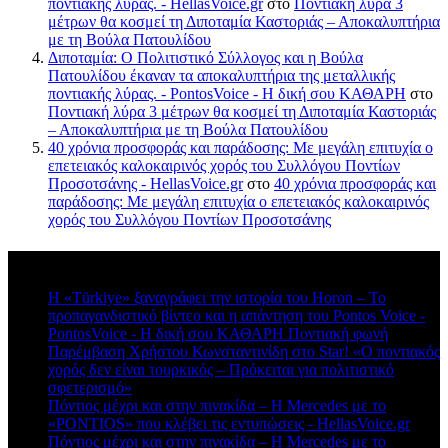
ποντιακής λύρας. - HellasVoice.gr
στο
Ποντιακή λύρα 3
μέτρων θα κοσμεί τη Διποταμία Καστοριάς – Αποκαλυπτήρια
με τη Βούλα Πατουλίδου
Διποταμία: Ο Πολιτιστικό Σύλλογος και η Βούλα
Πατουλίδου έκαναν τα αποκαλυπτήρια της μεταλλικής
ποντιακής λύρας. - PontosVoice - H δική σου ΚΑΘΑΡΗ
στο
Ποντιακή λύρα 3 μέτρων θα κοσμεί τη Διποταμία Καστοριάς
– Αποκαλυπτήρια με τη Βούλα Πατουλίδου
40 χρόνια προσφοράς και παράδοσης: Με μεγάλη επιτυχία ο
επετειακός καλοκαιρινός χορός του Συλλόγου Ποντίων
Προσοτσάνης - HellasVoice.gr
στο
40 χρόνια προσφοράς και
παράδοσης: Με μεγάλη επιτυχία ο επετειακός καλοκαιρινός
χορός του Συλλόγου Ποντίων Προσοτσάνης
Πρόσφατα σχόλια
Η «Türkiye» ξαναγράφει την ιστορία του Horon – Το
προπαγανδιστικό βίντεο και η απάντηση του Pontos Voice -
PontosVoice - H δική σου ΚΑΘΑΡΗ Ποντιακή φωνή
στο
Παρέμβαση Χρήστου Κωνσταντινίδη στο Star! «Ο ποντιακός
χορός δεν είναι τουρκικός – Πρόκειται για πολιτιστικό
σφετερισμό»
Πόντιος μέχρι και στην πινακίδα – Η Mercedes με το
«PONTIOS» που κλέβει τις εντυπώσεις - HellasVoice.gr
στο
Πόντιος μέχρι και στην πινακίδα – Η Mercedes με το