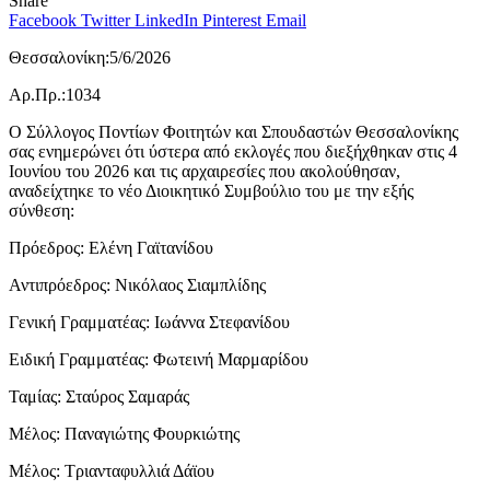
Share
Facebook
Twitter
LinkedIn
Pinterest
Email
Θεσσαλονίκη:5/6/2026
Αρ.Πρ.:1034
Ο Σύλλογος Ποντίων Φοιτητών και Σπουδαστών Θεσσαλονίκης
σας ενημερώνει ότι ύστερα από εκλογές που διεξήχθηκαν στις 4
Ιουνίου του 2026 και τις αρχαιρεσίες που ακολούθησαν,
αναδείχτηκε το νέο Διοικητικό Συμβούλιο του με την εξής
σύνθεση:
Πρόεδρος: Ελένη Γαϊτανίδου
Αντιπρόεδρος: Νικόλαος Σιαμπλίδης
Γενική Γραμματέας: Ιωάννα Στεφανίδου
Ειδική Γραμματέας: Φωτεινή Μαρμαρίδου
Ταμίας: Σταύρος Σαμαράς
Μέλος: Παναγιώτης Φουρκιώτης
Μέλος: Τριανταφυλλιά Δάϊου