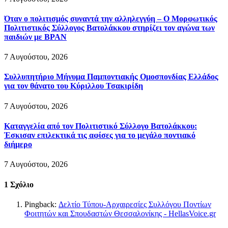
Όταν ο πολιτισμός συναντά την αλληλεγγύη – Ο Μορφωτικός
Πολιτιστικός Σύλλογος Βατολάκκου στηρίζει τον αγώνα των
παιδιών με BPAN
7 Αυγούστου, 2026
Συλλυπητήριο Μήνυμα Παμποντιακής Ομοσπονδίας Ελλάδος
για τον θάνατο του Κύριλλου Τσακιρίδη
7 Αυγούστου, 2026
Καταγγελία από τον Πολιτιστικό Σύλλογο Βατολάκκου:
Έσκισαν επιλεκτικά τις αφίσες για το μεγάλο ποντιακό
διήμερο
7 Αυγούστου, 2026
1
Σχόλιο
Pingback:
Δελτίο Τύπου-Αρχαιρεσίες Συλλόγου Ποντίων
Φοιτητών και Σπουδαστών Θεσσαλονίκης - HellasVoice.gr