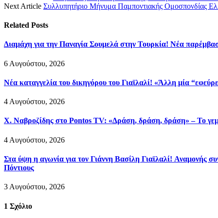
Next Article
Συλλυπητήριο Μήνυμα Παμποντιακής Ομοσπονδίας Ελλ
Related
Posts
Διαμάχη για την Παναγία Σουμελά στην Τουρκία! Νέα παρέμβασ
6 Αυγούστου, 2026
Νέα καταγγελία του δικηγόρου του Γιαϊλαλί! «Άλλη μία “εφεύρ
4 Αυγούστου, 2026
Χ. Ναβροζίδης στο Pontos TV: «Δράση, δράση, δράση» – Το γεμ
4 Αυγούστου, 2026
Στα ύψη η αγωνία για τον Γιάννη Βασίλη Γιαϊλαλί! Αναμονής συ
Πόντιους
3 Αυγούστου, 2026
1
Σχόλιο