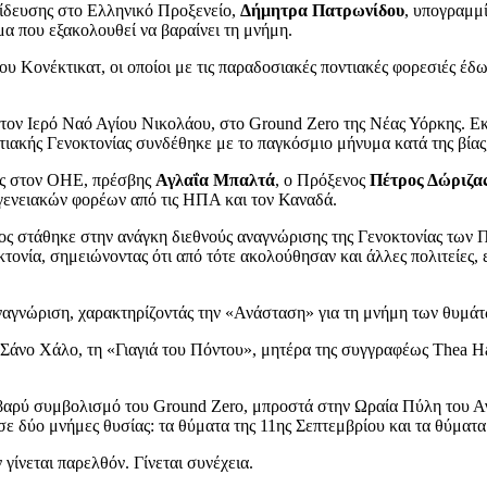
αίδευσης στο Ελληνικό Προξενείο,
Δήμητρα Πατρωνίδου
, υπογραμμί
μα που εξακολουθεί να βαραίνει τη μνήμη.
 Κονέκτικατ, οι οποίοι με τις παραδοσιακές ποντιακές φορεσιές έδω
ν Ιερό Ναό Αγίου Νικολάου, στο Ground Zero της Νέας Υόρκης. Εκεί
ιακής Γενοκτονίας συνδέθηκε με το παγκόσμιο μήνυμα κατά της βίας,
ας στον ΟΗΕ, πρέσβης
Αγλαΐα Μπαλτά
, ο Πρόξενος
Πέτρος Δώριζα
γενειακών φορέων από τις ΗΠΑ και τον Καναδά.
ίος στάθηκε στην ανάγκη διεθνούς αναγνώρισης της Γενοκτονίας των
τονία, σημειώνοντας ότι από τότε ακολούθησαν και άλλες πολιτείες,
αναγνώριση, χαρακτηρίζοντάς την «Ανάσταση» για τη μνήμη των θυμάτ
Σάνο Χάλο, τη «Γιαγιά του Πόντου», μητέρα της συγγραφέως Thea Ha
 βαρύ συμβολισμό του Ground Zero, μπροστά στην Ωραία Πύλη του Α
ε δύο μνήμες θυσίας: τα θύματα της 11ης Σεπτεμβρίου και τα θύματα
 γίνεται παρελθόν. Γίνεται συνέχεια.