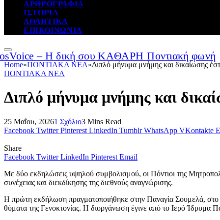
ΑΡΘΡΟΓΡΑΦΙΑ
ΙΣΤΟΡΙΑ
ΑΘΛΗΤΙΚΑ
ΕΠΙΚΟΙΝΩΝΙΑ
Home
»
ΠΟΝΤΙΑΚΑ ΝΕΑ
»
Διπλό μήνυμα μνήμης και δικαίωσης έ
ΠΟΝΤΙΑΚΑ ΝΕΑ
Διπλό μήνυμα μνήμης και δικα
25 Μαΐου, 2026
1 Σχόλιο
3 Mins Read
Facebook
Twitter
Pinterest
LinkedIn
Tumblr
WhatsApp
VKontakte
E
Share
Facebook
Twitter
LinkedIn
Pinterest
Email
Με δύο εκδηλώσεις υψηλού συμβολισμού, οι Πόντιοι της Μητροπολι
συνέχειας και διεκδίκησης της διεθνούς αναγνώρισης.
Η πρώτη εκδήλωση πραγματοποιήθηκε στην Παναγία Σουμελά, στο Γ
θύματα της Γενοκτονίας. Η διοργάνωση έγινε από το Ιερό Ίδρυμα Π