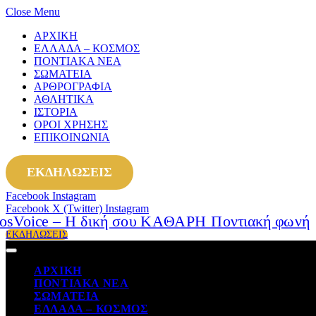
Close Menu
ΑΡΧΙΚΗ
ΕΛΛΑΔΑ – ΚΟΣΜΟΣ
ΠΟΝΤΙΑΚΑ ΝΕΑ
ΣΩΜΑΤΕΙΑ
ΑΡΘΡΟΓΡΑΦΙΑ
ΑΘΛΗΤΙΚΑ
ΙΣΤΟΡΙΑ
ΟΡΟΙ ΧΡΗΣΗΣ
ΕΠΙΚΟΙΝΩΝΙΑ
ΕΚΔΗΛΩΣΕΙΣ
Facebook
Instagram
Facebook
X (Twitter)
Instagram
ΕΚΔΗΛΩΣΕΙΣ
ΑΡΧΙΚΗ
ΠΟΝΤΙΑΚΑ ΝΕΑ
ΣΩΜΑΤΕΙΑ
ΕΛΛΑΔΑ – ΚΟΣΜΟΣ