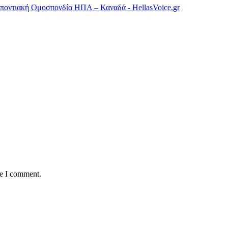
μποντιακή Ομοσπονδία ΗΠΑ – Καναδά - HellasVoice.gr
me I comment.