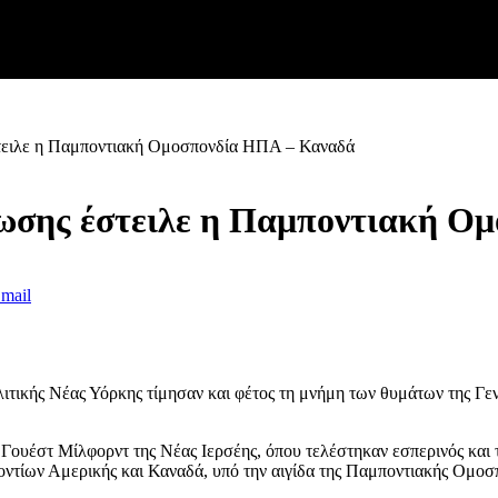
στειλε η Παμποντιακή Ομοσπονδία ΗΠΑ – Καναδά
ίωσης έστειλε η Παμποντιακή 
mail
τικής Νέας Υόρκης τίμησαν και φέτος τη μνήμη των θυμάτων της Γεν
ουέστ Μίλφορντ της Νέας Ιερσέης, όπου τελέστηκαν εσπερινός και τ
οντίων Αμερικής και Καναδά, υπό την αιγίδα της Παμποντιακής Ομοσ