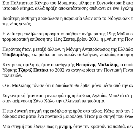
Στο Πολιτιστικό Κέντρο του Ιδρύματος μίλησε η Συντονίστρια Εκπ
ιστορικό αίτημα, αλλά πράξη αποκατάστασης απέναντι σε ένα έγκλη
Ιδιαίτερη αίσθηση προκάλεσε η παρουσία νέων από το Νόργουολκ του
της νέας γενιάς.
Η δεύτερη εκδήλωση πραγματοποιήθηκε ανήμερα της 19ης Μαΐου στο
τρομοκρατική επίθεση της 11ης Σεπτεμβρίου 2001, η μνήμη της Ποντ
Παρόντες ήταν, μεταξύ άλλων, η Μόνιμη Αντιπρόσωπος της Ελλάδ
Τσαβδαρίδης
, εκπρόσωποι ποντιακών συλλόγων, νεολαίας και ομο
Κεντρικός ομιλητής ήταν ο καθηγητής
Θεοφάνης Μαλκίδης
, ο οπο
Υόρκης
Τζορτζ Πατάκι
το 2002 να αναγνωρίσει την Ποντιακή Γενοκ
πολιτειών.
Ο κ. Μαλκίδης τόνισε ότι η δικαίωση θα έρθει μόνο μέσα από την 
Συγκινητική ήταν και η αναφορά της πρέσβεως Αγλαΐας Μπαλτά στη 
στην αείμνηστη Σάνο Χάλο την ελληνική υπηκοότητα.
Η πιο δυνατή στιγμή της εκδήλωσης ήρθε στο τέλος. Κάτω από τον
δάκρυα στα μάτια ένα ποντιακό μοιρολόγι. Ήταν μια σκηνή που ένωσ
Μια στιγμή που έδειξε πως η μνήμη, όταν την κρατούν τα παιδιά, δεν