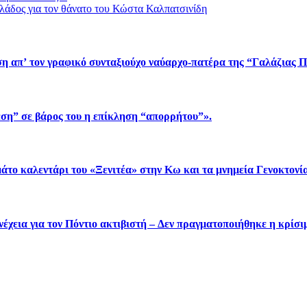
άδος για τον θάνατο του Κώστα Καλπατσινίδη
η απ’ τον γραφικό συνταξιούχο ναύαρχο-πατέρα της “Γαλάζιας 
εση” σε βάρος του η επίκληση “απορρήτου”».
άτο καλεντάρι του «Ξενιτέα» στην Κω και τα μνημεία Γενοκτονία
νέχεια για τον Πόντιο ακτιβιστή – Δεν πραγματοποιήθηκε η κρίσι