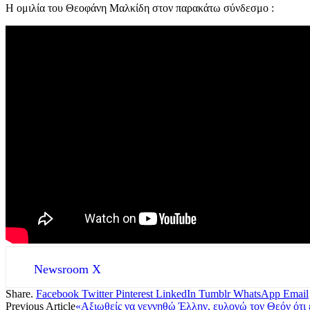
Η ομιλία του Θεοφάνη Μαλκίδη στον παρακάτω σύνδεσμο :
Newsroom X
Share.
Facebook
Twitter
Pinterest
LinkedIn
Tumblr
WhatsApp
Email
Previous Article
«Αξιωθείς να γεννηθώ Έλλην, ευλογώ τον Θεόν ότι 