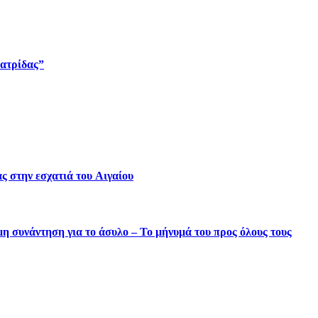
Πατρίδας”
ς στην εσχατιά του Αιγαίου
μη συνάντηση για το άσυλο – Το μήνυμά του προς όλους τους