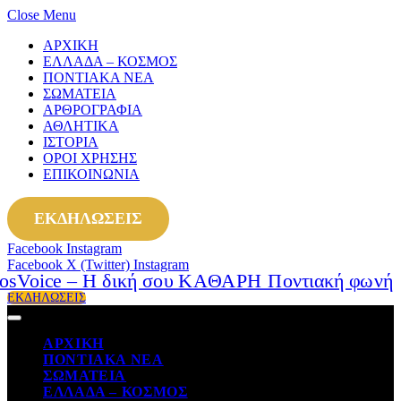
Close Menu
ΑΡΧΙΚΗ
ΕΛΛΑΔΑ – ΚΟΣΜΟΣ
ΠΟΝΤΙΑΚΑ ΝΕΑ
ΣΩΜΑΤΕΙΑ
ΑΡΘΡΟΓΡΑΦΙΑ
ΑΘΛΗΤΙΚΑ
ΙΣΤΟΡΙΑ
ΟΡΟΙ ΧΡΗΣΗΣ
ΕΠΙΚΟΙΝΩΝΙΑ
ΕΚΔΗΛΩΣΕΙΣ
Facebook
Instagram
Facebook
X (Twitter)
Instagram
ΕΚΔΗΛΩΣΕΙΣ
ΑΡΧΙΚΗ
ΠΟΝΤΙΑΚΑ ΝΕΑ
ΣΩΜΑΤΕΙΑ
ΕΛΛΑΔΑ – ΚΟΣΜΟΣ