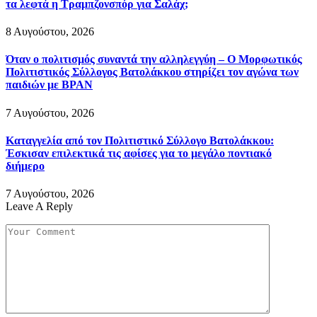
τα λεφτά η Τραμπζονσπόρ για Σαλάχ;
8 Αυγούστου, 2026
Όταν ο πολιτισμός συναντά την αλληλεγγύη – Ο Μορφωτικός
Πολιτιστικός Σύλλογος Βατολάκκου στηρίζει τον αγώνα των
παιδιών με BPAN
7 Αυγούστου, 2026
Καταγγελία από τον Πολιτιστικό Σύλλογο Βατολάκκου:
Έσκισαν επιλεκτικά τις αφίσες για το μεγάλο ποντιακό
διήμερο
7 Αυγούστου, 2026
Leave A Reply