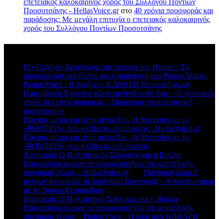
επετειακός καλοκαιρινός χορός του Συλλόγου Ποντίων
Προσοτσάνης - HellasVoice.gr
στο
40 χρόνια προσφοράς και
παράδοσης: Με μεγάλη επιτυχία ο επετειακός καλοκαιρινός
χορός του Συλλόγου Ποντίων Προσοτσάνης
Πρόσφατα σχόλια
Η «Türkiye» ξαναγράφει την ιστορία του Horon – Το
προπαγανδιστικό βίντεο και η απάντηση του Pontos Voice -
PontosVoice - H δική σου ΚΑΘΑΡΗ Ποντιακή φωνή
στο
Παρέμβαση Χρήστου Κωνσταντινίδη στο Star! «Ο ποντιακός
χορός δεν είναι τουρκικός – Πρόκειται για πολιτιστικό
σφετερισμό»
Πόντιος μέχρι και στην πινακίδα – Η Mercedes με το
«PONTIOS» που κλέβει τις εντυπώσεις - HellasVoice.gr
στο
Πόντιος μέχρι και στην πινακίδα – Η Mercedes με το
«PONTIOS» που κλέβει τις εντυπώσεις
Διποταμία: Ο Πολιτιστικός Σύλλογος και η Βούλα
Πατουλίδου έκαναν τα αποκαλυπτήρια της μεταλλικής
ποντιακής λύρας. - HellasVoice.gr
στο
Ποντιακή λύρα 3
μέτρων θα κοσμεί τη Διποταμία Καστοριάς – Αποκαλυπτήρια
με τη Βούλα Πατουλίδου
Διποταμία: Ο Πολιτιστικό Σύλλογος και η Βούλα
Πατουλίδου έκαναν τα αποκαλυπτήρια της μεταλλικής
ποντιακής λύρας. - PontosVoice - H δική σου ΚΑΘΑΡΗ
στο