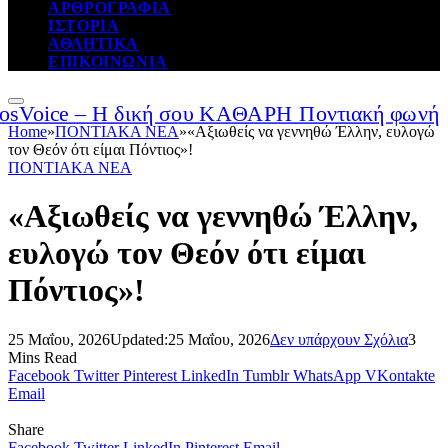
ΑΡΘΡΟΓΡΑΦΙΑ
ΙΣΤΟΡΙΑ
ΑΘΛΗΤΙΚΑ
ΕΠΙΚΟΙΝΩΝΙΑ
Home
»
ΠΟΝΤΙΑΚΑ ΝΕΑ
»
«Αξιωθείς να γεννηθώ Έλλην, ευλογώ
τον Θεόν ότι είμαι Πόντιος»!
ΠΟΝΤΙΑΚΑ ΝΕΑ
«Αξιωθείς να γεννηθώ Έλλην,
ευλογώ τον Θεόν ότι είμαι
Πόντιος»!
25 Μαΐου, 2026
Updated:
25 Μαΐου, 2026
Δεν υπάρχουν Σχόλια
3
Mins Read
Facebook
Twitter
Pinterest
LinkedIn
Tumblr
WhatsApp
VKontakte
Email
Share
Facebook
Twitter
LinkedIn
Pinterest
Email