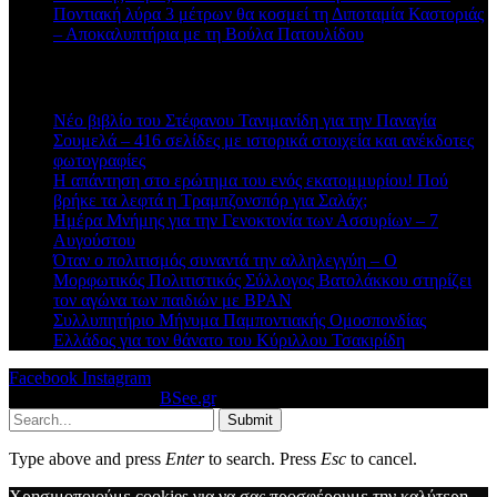
Ποντιακή λύρα 3 μέτρων θα κοσμεί τη Διποταμία Καστοριάς
– Αποκαλυπτήρια με τη Βούλα Πατουλίδου
Πρόσφατα άρθρα
Νέο βιβλίο του Στέφανου Τανιμανίδη για την Παναγία
Σουμελά – 416 σελίδες με ιστορικά στοιχεία και ανέκδοτες
φωτογραφίες
Η απάντηση στο ερώτημα του ενός εκατομμυρίου! Πού
βρήκε τα λεφτά η Τραμπζονσπόρ για Σαλάχ;
Ημέρα Μνήμης για την Γενοκτονία των Ασσυρίων – 7
Αυγούστου
Όταν ο πολιτισμός συναντά την αλληλεγγύη – Ο
Μορφωτικός Πολιτιστικός Σύλλογος Βατολάκκου στηρίζει
τον αγώνα των παιδιών με BPAN
Συλλυπητήριο Μήνυμα Παμποντιακής Ομοσπονδίας
Ελλάδος για τον θάνατο του Κύριλλου Τσακιρίδη
Facebook
Instagram
© 2026 Designed by
BSee.gr
.
Submit
Type above and press
Enter
to search. Press
Esc
to cancel.
Χρησιμοποιούμε cookies για να σας προσφέρουμε την καλύτερη