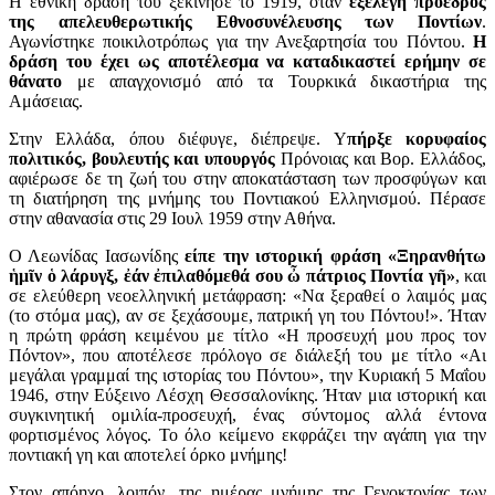
Η εθνική δράση του ξεκίνησε το 1919, όταν
εξελέγη πρόεδρος
της απελευθερωτικής Εθνοσυνέλευσης των Ποντίων
.
Αγωνίστηκε ποικιλοτρόπως για την Ανεξαρτησία του Πόντου.
Η
δράση του έχει ως αποτέλεσμα να καταδικαστεί ερήμην σε
θάνατο
με απαγχονισμό από τα Τουρκικά δικαστήρια της
Αμάσειας.
Στην Ελλάδα, όπου διέφυγε, διέπρεψε. Υ
πήρξε κορυφαίος
πολιτικός, βουλευτής και υπουργός
Πρόνοιας και Βορ. Ελλάδος,
αφιέρωσε δε τη ζωή του στην αποκατάσταση των προσφύγων και
τη διατήρηση της μνήμης του Ποντιακού Ελληνισμού. Πέρασε
στην αθανασία στις 29 Ιουλ 1959 στην Αθήνα.
Ο Λεωνίδας Ιασωνίδης
είπε την ιστορική φράση «Ξηρανθήτω
ἡμῖν ὁ λάρυγξ, ἐάν ἐπιλαθόμεθά σου ὦ πάτριος Ποντία γῆ»
, και
σε ελεύθερη νεοελληνική μετάφραση: «Να ξεραθεί ο λαιμός μας
(το στόμα μας), αν σε ξεχάσουμε, πατρική γη του Πόντου!». Ήταν
η πρώτη φράση κειμένου με τίτλο «Η προσευχή μου προς τον
Πόντον», που αποτέλεσε πρόλογο σε διάλεξή του με τίτλο «Αι
μεγάλαι γραμμαί της ιστορίας του Πόντου», την Κυριακή 5 Μαΐου
1946, στην Εύξεινο Λέσχη Θεσσαλονίκης. Ήταν μια ιστορική και
συγκινητική ομιλία-προσευχή, ένας σύντομος αλλά έντονα
φορτισμένος λόγος. Το όλο κείμενο εκφράζει την αγάπη για την
ποντιακή γη και αποτελεί όρκο μνήμης!
Στον απόηχο, λοιπόν, της ημέρας μνήμης της Γενοκτονίας των