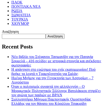
ΠΑΟΚ
ΠΟΝΤΙΑΚΑ ΝΕΑ
ΡΩΣΙΑ
ΣΩΜΑΤΕΙΑ
ΤΟΥΡΚΙΑ
ΧΙΟΥΜΟΡ
Αναζήτηση
Αναζήτηση
Recent Posts
Νέο βιβλίο του Στέφανου Τανιμανίδη για την Παναγία
Σουμελά – 416 σελίδες με ιστορικά στοιχεία και ανέκδοτες
φωτογραφίες
Η απάντηση στο ερώτημα του ενός εκατομμυρίου! Πού
βρήκε τα λεφτά η Τραμπζονσπόρ για Σαλάχ;
Ημέρα Μνήμης για την Γενοκτονία των Ασσυρίων – 7
Αυγούστου
Όταν ο πολιτισμός συναντά την αλληλεγγύη – Ο
Μορφωτικός Πολιτιστικός Σύλλογος Βατολάκκου στηρίζει
τον αγώνα των παιδιών με BPAN
Συλλυπητήριο Μήνυμα Παμποντιακής Ομοσπονδίας
Ελλάδος για τον θάνατο του Κύριλλου Τσακιρίδη