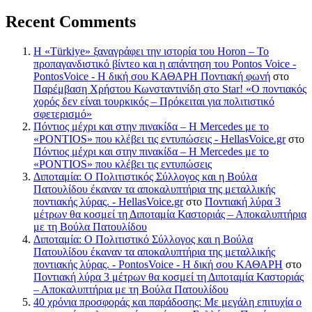
Recent Comments
Η «Türkiye» ξαναγράφει την ιστορία του Horon – Το
προπαγανδιστικό βίντεο και η απάντηση του Pontos Voice -
PontosVoice - H δική σου ΚΑΘΑΡΗ Ποντιακή φωνή
στο
Παρέμβαση Χρήστου Κωνσταντινίδη στο Star! «Ο ποντιακός
χορός δεν είναι τουρκικός – Πρόκειται για πολιτιστικό
σφετερισμό»
Πόντιος μέχρι και στην πινακίδα – Η Mercedes με το
«PONTIOS» που κλέβει τις εντυπώσεις - HellasVoice.gr
στο
Πόντιος μέχρι και στην πινακίδα – Η Mercedes με το
«PONTIOS» που κλέβει τις εντυπώσεις
Διποταμία: Ο Πολιτιστικός Σύλλογος και η Βούλα
Πατουλίδου έκαναν τα αποκαλυπτήρια της μεταλλικής
ποντιακής λύρας. - HellasVoice.gr
στο
Ποντιακή λύρα 3
μέτρων θα κοσμεί τη Διποταμία Καστοριάς – Αποκαλυπτήρια
με τη Βούλα Πατουλίδου
Διποταμία: Ο Πολιτιστικό Σύλλογος και η Βούλα
Πατουλίδου έκαναν τα αποκαλυπτήρια της μεταλλικής
ποντιακής λύρας. - PontosVoice - H δική σου ΚΑΘΑΡΗ
στο
Ποντιακή λύρα 3 μέτρων θα κοσμεί τη Διποταμία Καστοριάς
– Αποκαλυπτήρια με τη Βούλα Πατουλίδου
40 χρόνια προσφοράς και παράδοσης: Με μεγάλη επιτυχία ο