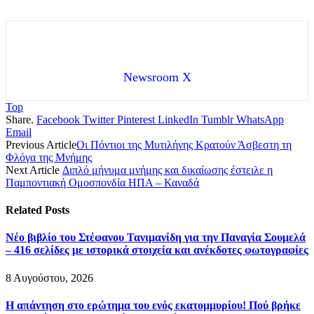
Newsroom X
Top
Share.
Facebook
Twitter
Pinterest
LinkedIn
Tumblr
WhatsApp
Email
Previous Article
Οι Πόντιοι της Μυτιλήνης Κρατούν Άσβεστη τη
Φλόγα της Μνήμης
Next Article
Διπλό μήνυμα μνήμης και δικαίωσης έστειλε η
Παμποντιακή Ομοσπονδία ΗΠΑ – Καναδά
Related
Posts
Νέο βιβλίο του Στέφανου Τανιμανίδη για την Παναγία Σουμελά
– 416 σελίδες με ιστορικά στοιχεία και ανέκδοτες φωτογραφίες
8 Αυγούστου, 2026
Η απάντηση στο ερώτημα του ενός εκατομμυρίου! Πού βρήκε