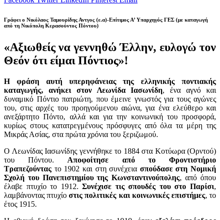
Γράφει ο Νικόλαος Ταμουρίδης Αντγος (ε.α)-Επίτιμος Α’ Υπαρχηγός ΓΕΣ (με καταγωγή
από τη Νικόπολη Κερασούντος Πόντου)
«Αξιωθείς να γεννηθώ Έλλην, ευλογώ τον
Θεόν ότι είμαι Πόντιος»!
Η φράση αυτή υπερηφάνειας της ελληνικής ποντιακής
καταγωγής, ανήκει στον Λεωνίδα Ιασωνίδη
, ένα αγνό και
δυναμικό Πόντιο πατριώτη, που έμεινε γνωστός για τους αγώνες
του, στις αρχές του προηγούμενου αιώνα, για ένα ελεύθερο και
ανεξάρτητο Πόντο, αλλά και για την κοινωνική του προσφορά,
κυρίως στους κατατρεγμένους πρόσφυγες από όλα τα μέρη της
Μικράς Ασίας, στα πρώτα χρόνια του ξεριζωμού.
Ο Λεωνίδας Ιασωνίδης γεννήθηκε το 1884 στα Κοτύωρα (Ορντού)
του Πόντου.
Αποφοίτησε από το Φροντιστήριο
Τραπεζούντας
το 1902 και στη συνέχεια
σπούδασε στη Νομική
Σχολή του Πανεπιστημίου της Κωνσταντινούπολης
, από όπου
έλαβε πτυχίο το 1912.
Συνέχισε τις σπουδές του στο Παρίσι
,
λαμβάνοντας πτυχίο
στις πολιτικές και κοινωνικές επιστήμες
, το
έτος 1915.