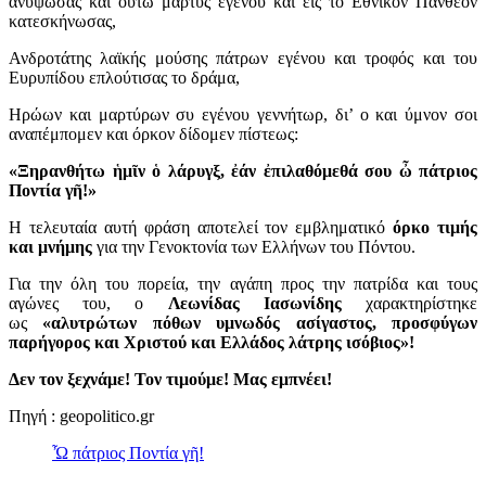
ανύψωσας και ούτω μάρτυς εγένου και εις το Εθνικόν Πάνθεον
κατεσκήνωσας,
Ανδροτάτης λαϊκής μούσης πάτρων εγένου και τροφός και του
Ευρυπίδου επλούτισας το δράμα,
Ηρώων και μαρτύρων συ εγένου γεννήτωρ, δι’ ο και ύμνον σοι
αναπέμπομεν και όρκον δίδομεν πίστεως:
«Ξηρανθήτω ἡμῖν ὁ λάρυγξ, ἐάν ἐπιλαθόμεθά σου ὦ πάτριος
Ποντία γῆ!»
Η τελευταία αυτή φράση αποτελεί τον εμβληματικό
όρκο τιμής
και μνήμης
για την Γενοκτονία των Ελλήνων του Πόντου.
Για την όλη του πορεία, την αγάπη προς την πατρίδα και τους
αγώνες του, ο
Λεωνίδας Ιασωνίδης
χαρακτηρίστηκε
ως
«αλυτρώτων πόθων υμνωδός ασίγαστος, προσφύγων
παρήγορος και Χριστού και Ελλάδος λάτρης ισόβιος»!
Δεν τον ξεχνάμε! Τον τιμούμε! Μας εμπνέει!
Πηγή : geopolitico.gr
Ὦ πάτριος Ποντία γῆ!