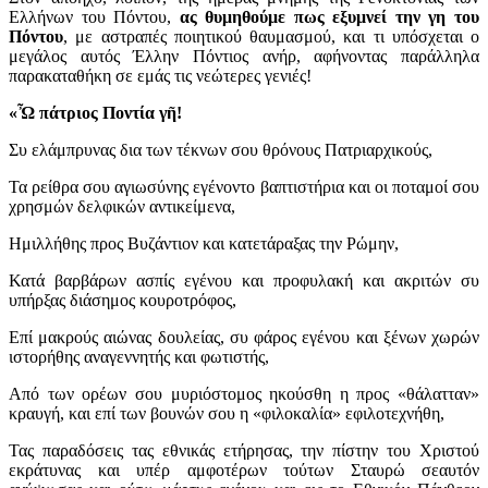
Ελλήνων του Πόντου,
ας θυμηθούμε πως εξυμνεί την γη του
Πόντου
, με αστραπές ποιητικού θαυμασμού, και τι υπόσχεται ο
μεγάλος αυτός Έλλην Πόντιος ανήρ, αφήνοντας παράλληλα
παρακαταθήκη σε εμάς τις νεώτερες γενιές!
«Ὦ πάτριος Ποντία γῆ!
Συ ελάμπρυνας δια των τέκνων σου θρόνους Πατριαρχικούς,
Τα ρείθρα σου αγιωσύνης εγένοντο βαπτιστήρια και οι ποταμοί σου
χρησμών δελφικών αντικείμενα,
Ημιλλήθης προς Βυζάντιον και κατετάραξας την Ρώμην,
Κατά βαρβάρων ασπίς εγένου και προφυλακή και ακριτών συ
υπήρξας διάσημος κουροτρόφος,
Επί μακρούς αιώνας δουλείας, συ φάρος εγένου και ξένων χωρών
ιστορήθης αναγεννητής και φωτιστής,
Από των ορέων σου μυριόστομος ηκούσθη η προς «θάλατταν»
κραυγή, και επί των βουνών σου η «φιλοκαλία» εφιλοτεχνήθη,
Τας παραδόσεις τας εθνικάς ετήρησας, την πίστην του Χριστού
εκράτυνας και υπέρ αμφοτέρων τούτων Σταυρώ σεαυτόν