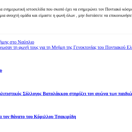
ια ενημερωτική ιστοσελίδα που σκοπό έχει να ενημερώνει τον Ποντιακό κόσμ
μια ανοιχτή ομάδα και είμαστε η φωνή όλων , μην διστάσετε να επικοινωνήσε
νήμης στο Ναύπλιο
σαν τη φωνή τους για τη Μνήμη της Γενοκτονίας του Ποντιακού Ε
υ
ολιτιστικός Σύλλογος Βατολάκκου στηρίζει τον αγώνα των παιδ
 τον θάνατο του Κύριλλου Τσακιρίδη