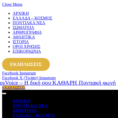
Close Menu
ΑΡΧΙΚΗ
ΕΛΛΑΔΑ – ΚΟΣΜΟΣ
ΠΟΝΤΙΑΚΑ ΝΕΑ
ΣΩΜΑΤΕΙΑ
ΑΡΘΡΟΓΡΑΦΙΑ
ΑΘΛΗΤΙΚΑ
ΙΣΤΟΡΙΑ
ΟΡΟΙ ΧΡΗΣΗΣ
ΕΠΙΚΟΙΝΩΝΙΑ
ΕΚΔΗΛΩΣΕΙΣ
Facebook
Instagram
Facebook
X (Twitter)
Instagram
ΕΚΔΗΛΩΣΕΙΣ
ΑΡΧΙΚΗ
ΠΟΝΤΙΑΚΑ ΝΕΑ
ΣΩΜΑΤΕΙΑ
ΕΛΛΑΔΑ – ΚΟΣΜΟΣ