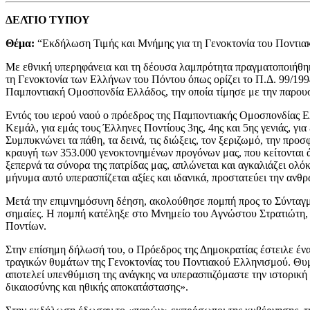
ΔΕΛΤΙΟ ΤΥΠΟΥ
Θέμα:
“Εκδήλωση Τιμής και Μνήμης για τη Γενοκτονία του Ποντια
Με εθνική υπερηφάνεια και τη δέουσα λαμπρότητα πραγματοποιήθηκ
τη Γενοκτονία των Ελλήνων του Πόντου όπως ορίζει το Π.Δ. 99/199
Παμποντιακή Ομοσπονδία Ελλάδος, την οποία τίμησε με την παρουσ
Εντός του ιερού ναού ο πρόεδρος της Παμποντιακής Ομοσπονδίας Ε
Κεμάλ, για εμάς τους Έλληνες Ποντίους 3ης, 4ης και 5ης γενιάς, γ
Συμπυκνώνει τα πάθη, τα δεινά, τις διώξεις, τον ξεριζωμό, την προ
κραυγή των 353.000 γενοκτονημένων προγόνων μας, που κείτονται ά
ξεπερνά τα σύνορα της πατρίδας μας, απλώνεται και αγκαλιάζει ολόκ
μήνυμα αυτό υπερασπίζεται αξίες και ιδανικά, προστατεύει την ανθρ
Μετά την επιμνημόσυνη δέηση, ακολούθησε πομπή προς το Σύνταγ
σημαίες. Η πομπή κατέληξε στο Μνημείο του Αγνώστου Στρατιώτη,
Ποντίων.
Στην επίσημη δήλωσή του, ο Πρόεδρος της Δημοκρατίας έστειλε ένα
τραγικών θυμάτων της Γενοκτονίας του Ποντιακού Ελληνισμού. Θυμ
αποτελεί υπενθύμιση της ανάγκης να υπερασπιζόμαστε την ιστορική
δικαιοσύνης και ηθικής αποκατάστασης».