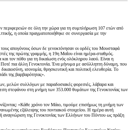
ων περιφερειών σε όλη την χώρα για τη συμπλήρωση 107 ετών από
Αττικής, η οποία πραγματοποιήθηκε σε συνεργασία με την
, τους απογόνους όσων δε γενοκτόνησαν οι ορδές του Μουσταφά
ιστές της πρώτης γραμμής, η 19η Μαΐου είναι ημέρα-σταθμός.
α και τον πόθο για τη δικαίωση ενός ολόκληρου λαού. Είναι η
: Ποτέ πια άλλη Γενοκτονία. Ένα μήνυμα με ασύλληπτη δύναμη, που
 δικαιοσύνη, ισονομία, θρησκευτική και πολιτική ελευθερία. Το
οτάδι της βαρβαρότητας».
ων, μελών συλλόγων με παραδοσιακές φορεσιές, λάβαρα και
εση στεφάνου στη μνήμη των 353.000 θυμάτων της Γενοκτονίας των
ονίζοντας: «Κάθε χρόνο τον Μάιο, τιμούμε επισήμως τη μνήμη των
ανωμένης εξάλειψης του ποντιακού στοιχείου. Η ημέρα αυτή
θνή αναγνώριση της Γενοκτονίας των Ελλήνων του Πόντου ως πράξη