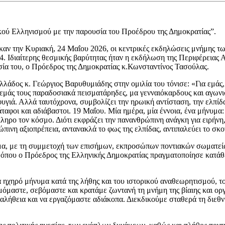
κού Ελληνισμού με την παρουσία του Προέδρου της Δημοκρατίας”.
αν την Κυριακή, 24 Μαΐου 2026, οι κεντρικές εκδηλώσεις μνήμης τ
4. Ιδιαίτερης θεσμικής βαρύτητας ήταν η εκδήλωση της Περιφέρειας 
ία του, ο Πρόεδρος της Δημοκρατίας κ.Κωνσταντίνος Τασούλας.
λλάδος κ. Γεώργιος Βαρυθυμιάδης στην ομιλία του τόνισε: «Για εμάς
ια εμάς τους παραδοσιακά πεισματάρηδες, μα γενναιόκαρδους και αγων
σφυγιά. Αλλά ταυτόχρονα, συμβολίζει την ηρωική αντίσταση, την ελπίδ
ταφοι και αδιάβαστοι. 19 Μαΐου. Μία ημέρα, μία έννοια, ένα μήνυμα
ληρο τον κόσμο. Διότι εκφράζει την πανανθρώπινη ανάγκη για ειρήνη,
ώπινη αξιοπρέπεια, αντανακλά το φως της ελπίδας, αντιπαλεύει το σκ
μα, με τη συμμετοχή των επισήμων, εκπροσώπων ποντιακών σωματεί
 όπου ο Πρόεδρος της Ελληνικής Δημοκρατίας πραγματοποίησε κατάθ
 ηχηρό μήνυμα κατά της λήθης και του ιστορικού αναθεωρητισμού, τ
όμαστε, σεβόμαστε και κρατάμε ζωντανή τη μνήμη της βίαιης και οργ
 αλήθεια και να εργαζόμαστε αδιάκοπα. Διεκδικούμε σταθερά τη διε