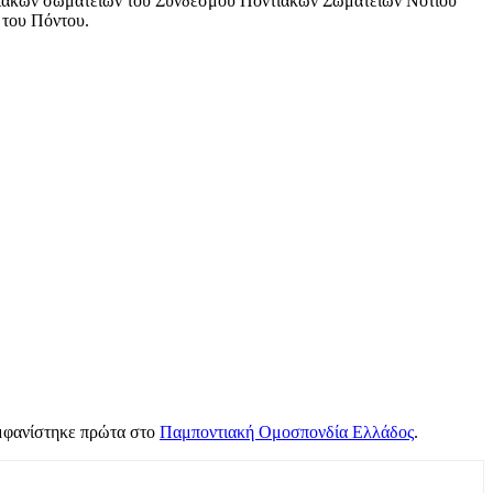
ντιακών σωματείων του Συνδέσμου Ποντιακών Σωματείων Νοτίου
 του Πόντου.
φανίστηκε πρώτα στο
Παμποντιακή Ομοσπονδία Ελλάδος
.