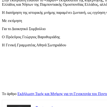
Στην εκδήλωση έδωσαν το «παρών» εκπρόσωποι της κυβέρνησης, τη
Ελλάδος και Νήσων της Παμποντιακής Ομοσπονδίας Ελλάδος, αλλά κ
Η διατήρηση της ιστορικής μνήμης παραμένει ζωντανή, ως εγγύηση γ
Με εκτίμηση
Για το Διοικητικό Συμβούλιο
Ο Πρόεδρος Γεώργιος Βαρυθυμιάδης
Η Γενική Γραμματέας Αθηνά Σωτηριάδου
Το άρθρο
Εκδήλωση Τιμής και Μνήμης για τη Γενοκτονία του Ποντ