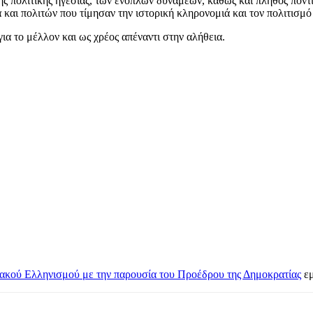
ς πολιτικής ηγεσίας, των ενόπλων δυνάμεων, καθώς και πλήθος πο
αι πολιτών που τίμησαν την ιστορική κληρονομιά και τον πολιτισμό
ια το μέλλον και ως χρέος απέναντι στην αλήθεια.
ιακού Ελληνισμού με την παρουσία του Προέδρου της Δημοκρατίας
εμ