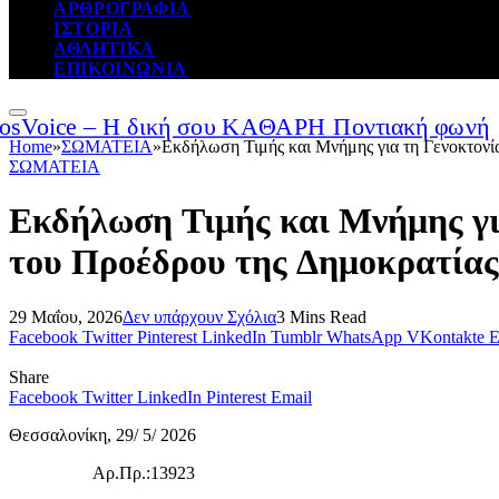
ΑΡΘΡΟΓΡΑΦΙΑ
ΙΣΤΟΡΙΑ
ΑΘΛΗΤΙΚΑ
ΕΠΙΚΟΙΝΩΝΙΑ
Home
»
ΣΩΜΑΤΕΙΑ
»
Εκδήλωση Τιμής και Μνήμης για τη Γενοκτονί
ΣΩΜΑΤΕΙΑ
Εκδήλωση Τιμής και Μνήμης γι
του Προέδρου της Δημοκρατίας
29 Μαΐου, 2026
Δεν υπάρχουν Σχόλια
3 Mins Read
Facebook
Twitter
Pinterest
LinkedIn
Tumblr
WhatsApp
VKontakte
E
Share
Facebook
Twitter
LinkedIn
Pinterest
Email
Θεσσαλονίκη, 29/ 5/ 2026
Αρ.Πρ.:13923