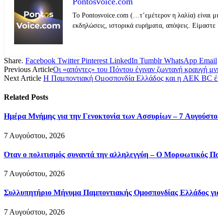
Pontosvoice.com
Το Pontosvoice.com (…τ’εμέτερον η λαλία) είναι μ
εκδηλώσεις, ιστορικά ευρήματα, απόψεις. Είμαστε 
Share.
Facebook
Twitter
Pinterest
LinkedIn
Tumblr
WhatsApp
Email
Previous Article
Οι «απόντες» του Πόντου έγιναν ζωντανή κραυγή μ
Next Article
Η Παμποντιακή Ομοσπονδία Ελλάδος και η AEK BC ένω
Related
Posts
Ημέρα Μνήμης για την Γενοκτονία των Ασσυρίων – 7 Αυγούστο
7 Αυγούστου, 2026
Όταν ο πολιτισμός συναντά την αλληλεγγύη – Ο Μορφωτικός Π
7 Αυγούστου, 2026
Συλλυπητήριο Μήνυμα Παμποντιακής Ομοσπονδίας Ελλάδος για
7 Αυγούστου, 2026