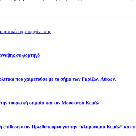
ριματικά της διοργάνωσης
νναβης σε φορτηγό
λιτικό που χαιρετούσε με το σήμα των Γκρίζων Λύκων.
 την τουρκική σημαία και τον Μουσταφά Κεμάλ
πίθεση στον Πρωθυπουργό για την “κληρονομιά Κεμάλ” και τη