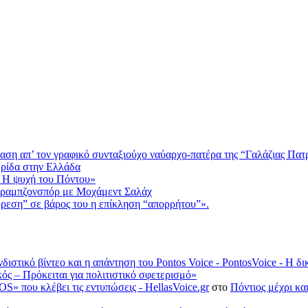
αση απ’ τον γραφικό συνταξιούχο ναύαρχο-πατέρα της “Γαλάζιας Πατ
ερίδα στην Ελλάδα
 Η ψυχή του Πόντου»
Τραμπζονσπόρ με Μοχάμεντ Σαλάχ
ύρεση” σε βάρος του η επίκληση “απορρήτου”».
νδιστικό βίντεο και η απάντηση του Pontos Voice - PontosVoice - 
κός – Πρόκειται για πολιτιστικό σφετερισμό»
S» που κλέβει τις εντυπώσεις - HellasVoice.gr
στο
Πόντιος μέχρι κα