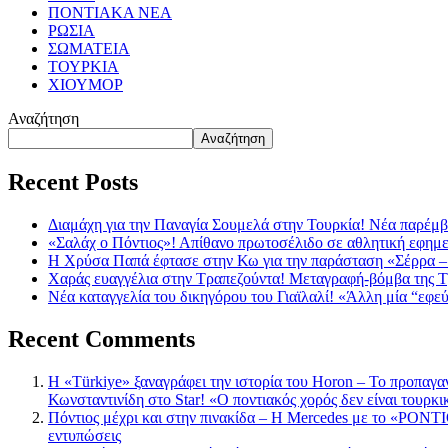
ΠΟΝΤΙΑΚΑ ΝΕΑ
ΡΩΣΙΑ
ΣΩΜΑΤΕΙΑ
ΤΟΥΡΚΙΑ
ΧΙΟΥΜΟΡ
Αναζήτηση
Αναζήτηση
Recent Posts
Διαμάχη για την Παναγία Σουμελά στην Τουρκία! Νέα παρέμβ
«Σαλάχ ο Πόντιος»! Απίθανο πρωτοσέλιδο σε αθλητική εφημ
Η Χρύσα Παπά έφτασε στην Κω για την παράσταση «Σέρρα –
Χαράς ευαγγέλια στην Τραπεζούντα! Μεταγραφή-βόμβα της 
Νέα καταγγελία του δικηγόρου του Γιαϊλαλί! «Άλλη μία “εφε
Recent Comments
Η «Türkiye» ξαναγράφει την ιστορία του Horon – Το προπαγα
Κωνσταντινίδη στο Star! «Ο ποντιακός χορός δεν είναι τουρκι
Πόντιος μέχρι και στην πινακίδα – Η Mercedes με το «PONTIO
εντυπώσεις