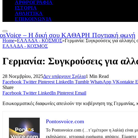
ΑΡΘΡΟΓΡΑΦΙΑ
ΙΣΤΟΡΙΑ
ΑΘΛΗΤΙΚΑ
ΕΠΙΚΟΙΝΩΝΙΑ
Home
»
ΕΛΛΑΔΑ - ΚΟΣΜΟΣ
»
Γερμανία: Συγκρούσεις για αλλαγές 
ΕΛΛΑΔΑ - ΚΟΣΜΟΣ
Γερμανία: Συγκρούσεις για αλλ
28 Νοεμβρίου, 2025
Δεν υπάρχουν Σχόλια
1 Min Read
Facebook
Twitter
Pinterest
LinkedIn
Tumblr
WhatsApp
VKontakte
E
Share
Facebook
Twitter
LinkedIn
Pinterest
Email
Εσωκομματικές διαφωνίες απειλούν την κυβέρνηση της Γερμανίας,
Pontosvoice.com
Το Pontosvoice.com (…τ’εμέτερον η λαλία) είναι μ
εκδηλώσεις, ιστορικά ευρήματα, απόψεις. Είμαστε 