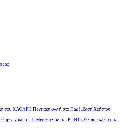
ρίδας”
H δική σου ΚΑΘΑΡΗ Ποντιακή φωνή
στο
Παρέμβαση Χρήστου
ι στην πινακίδα – Η Mercedes με το «PONTIOS» που κλέβει τις