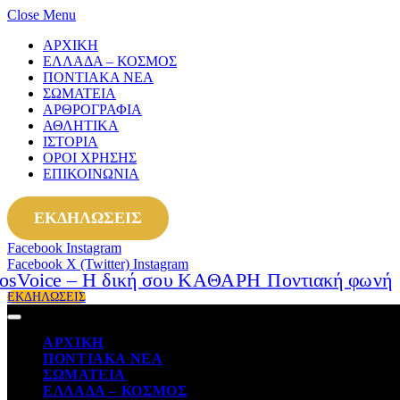
Close Menu
ΑΡΧΙΚΗ
ΕΛΛΑΔΑ – ΚΟΣΜΟΣ
ΠΟΝΤΙΑΚΑ ΝΕΑ
ΣΩΜΑΤΕΙΑ
ΑΡΘΡΟΓΡΑΦΙΑ
ΑΘΛΗΤΙΚΑ
ΙΣΤΟΡΙΑ
ΟΡΟΙ ΧΡΗΣΗΣ
ΕΠΙΚΟΙΝΩΝΙΑ
ΕΚΔΗΛΩΣΕΙΣ
Facebook
Instagram
Facebook
X (Twitter)
Instagram
ΕΚΔΗΛΩΣΕΙΣ
ΑΡΧΙΚΗ
ΠΟΝΤΙΑΚΑ ΝΕΑ
ΣΩΜΑΤΕΙΑ
ΕΛΛΑΔΑ – ΚΟΣΜΟΣ