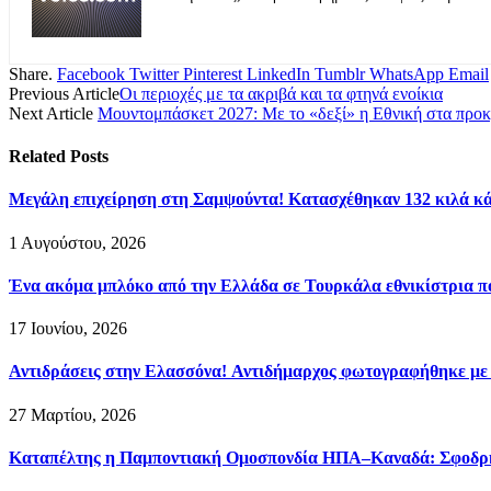
Share.
Facebook
Twitter
Pinterest
LinkedIn
Tumblr
WhatsApp
Email
Previous Article
Οι περιοχές με τα ακριβά και τα φτηνά ενοίκια
Next Article
Μουντομπάσκετ 2027: Με το «δεξί» η Εθνική στα προκ
Related
Posts
Μεγάλη επιχείρηση στη Σαμψούντα! Κατασχέθηκαν 132 κιλά κά
1 Αυγούστου, 2026
Ένα ακόμα μπλόκο από την Ελλάδα σε Τουρκάλα εθνικίστρια πο
17 Ιουνίου, 2026
Αντιδράσεις στην Ελασσόνα! Αντιδήμαρχος φωτογραφήθηκε με
27 Μαρτίου, 2026
Καταπέλτης η Παμποντιακή Ομοσπονδία ΗΠΑ–Καναδά: Σφοδρή ε