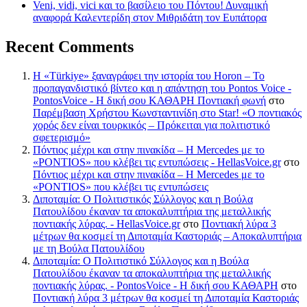
Veni, vidi, vici και το βασίλειο του Πόντου! Δυναμική
αναφορά Καλεντερίδη στον Μιθριδάτη τον Ευπάτορα
Recent Comments
Η «Türkiye» ξαναγράφει την ιστορία του Horon – Το
προπαγανδιστικό βίντεο και η απάντηση του Pontos Voice -
PontosVoice - H δική σου ΚΑΘΑΡΗ Ποντιακή φωνή
στο
Παρέμβαση Χρήστου Κωνσταντινίδη στο Star! «Ο ποντιακός
χορός δεν είναι τουρκικός – Πρόκειται για πολιτιστικό
σφετερισμό»
Πόντιος μέχρι και στην πινακίδα – Η Mercedes με το
«PONTIOS» που κλέβει τις εντυπώσεις - HellasVoice.gr
στο
Πόντιος μέχρι και στην πινακίδα – Η Mercedes με το
«PONTIOS» που κλέβει τις εντυπώσεις
Διποταμία: Ο Πολιτιστικός Σύλλογος και η Βούλα
Πατουλίδου έκαναν τα αποκαλυπτήρια της μεταλλικής
ποντιακής λύρας. - HellasVoice.gr
στο
Ποντιακή λύρα 3
μέτρων θα κοσμεί τη Διποταμία Καστοριάς – Αποκαλυπτήρια
με τη Βούλα Πατουλίδου
Διποταμία: Ο Πολιτιστικό Σύλλογος και η Βούλα
Πατουλίδου έκαναν τα αποκαλυπτήρια της μεταλλικής
ποντιακής λύρας. - PontosVoice - H δική σου ΚΑΘΑΡΗ
στο
Ποντιακή λύρα 3 μέτρων θα κοσμεί τη Διποταμία Καστοριάς