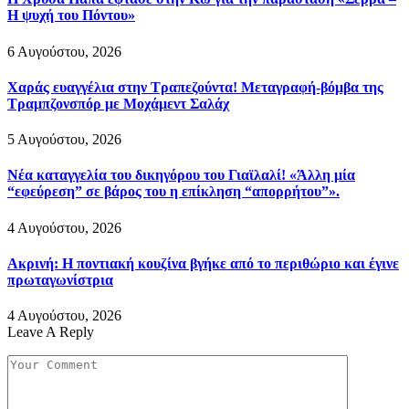
Η ψυχή του Πόντου»
6 Αυγούστου, 2026
Χαράς ευαγγέλια στην Τραπεζούντα! Μεταγραφή-βόμβα της
Τραμπζονσπόρ με Μοχάμεντ Σαλάχ
5 Αυγούστου, 2026
Νέα καταγγελία του δικηγόρου του Γιαϊλαλί! «Άλλη μία
“εφεύρεση” σε βάρος του η επίκληση “απορρήτου”».
4 Αυγούστου, 2026
Ακρινή: Η ποντιακή κουζίνα βγήκε από το περιθώριο και έγινε
πρωταγωνίστρια
4 Αυγούστου, 2026
Leave A Reply