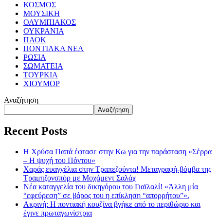
ΚΟΣΜΟΣ
ΜΟΥΣΙΚΗ
ΟΛΥΜΠΙΑΚΟΣ
ΟΥΚΡΑΝΙΑ
ΠΑΟΚ
ΠΟΝΤΙΑΚΑ ΝΕΑ
ΡΩΣΙΑ
ΣΩΜΑΤΕΙΑ
ΤΟΥΡΚΙΑ
ΧΙΟΥΜΟΡ
Αναζήτηση
Αναζήτηση
Recent Posts
Η Χρύσα Παπά έφτασε στην Κω για την παράσταση «Σέρρα
– Η ψυχή του Πόντου»
Χαράς ευαγγέλια στην Τραπεζούντα! Μεταγραφή-βόμβα της
Τραμπζονσπόρ με Μοχάμεντ Σαλάχ
Νέα καταγγελία του δικηγόρου του Γιαϊλαλί! «Άλλη μία
“εφεύρεση” σε βάρος του η επίκληση “απορρήτου”».
Ακρινή: Η ποντιακή κουζίνα βγήκε από το περιθώριο και
έγινε πρωταγωνίστρια