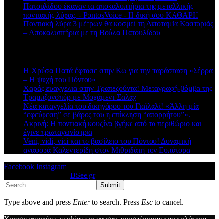
Πατουλίδου έκαναν τα αποκαλυπτήρια της μεταλλικής
ποντιακής λύρας. - PontosVoice - H δική σου ΚΑΘΑΡΗ
στο
Ποντιακή λύρα 3 μέτρων θα κοσμεί τη Διποταμία Καστοριάς
– Αποκαλυπτήρια με τη Βούλα Πατουλίδου
Πρόσφατα άρθρα
Η Χρύσα Παπά έφτασε στην Κω για την παράσταση «Σέρρα
– Η ψυχή του Πόντου»
Χαράς ευαγγέλια στην Τραπεζούντα! Μεταγραφή-βόμβα της
Τραμπζονσπόρ με Μοχάμεντ Σαλάχ
Νέα καταγγελία του δικηγόρου του Γιαϊλαλί! «Άλλη μία
“εφεύρεση” σε βάρος του η επίκληση “απορρήτου”».
Ακρινή: Η ποντιακή κουζίνα βγήκε από το περιθώριο και
έγινε πρωταγωνίστρια
Veni, vidi, vici και το βασίλειο του Πόντου! Δυναμική
αναφορά Καλεντερίδη στον Μιθριδάτη τον Ευπάτορα
Facebook
Instagram
© 2026 Designed by
BSee.gr
.
Submit
Type above and press
Enter
to search. Press
Esc
to cancel.
Χρησιμοποιούμε cookies για να σας προσφέρουμε την καλύτερη