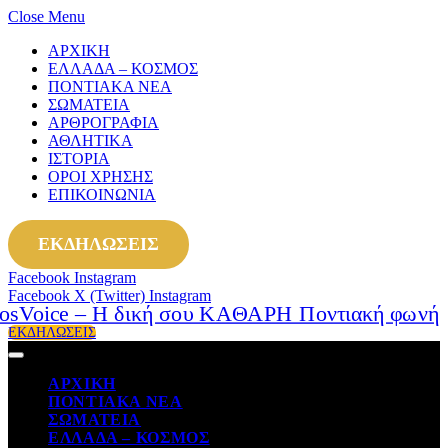
Close Menu
ΑΡΧΙΚΗ
ΕΛΛΑΔΑ – ΚΟΣΜΟΣ
ΠΟΝΤΙΑΚΑ ΝΕΑ
ΣΩΜΑΤΕΙΑ
ΑΡΘΡΟΓΡΑΦΙΑ
ΑΘΛΗΤΙΚΑ
ΙΣΤΟΡΙΑ
ΟΡΟΙ ΧΡΗΣΗΣ
ΕΠΙΚΟΙΝΩΝΙΑ
ΕΚΔΗΛΩΣΕΙΣ
Facebook
Instagram
Facebook
X (Twitter)
Instagram
ΕΚΔΗΛΩΣΕΙΣ
ΑΡΧΙΚΗ
ΠΟΝΤΙΑΚΑ ΝΕΑ
ΣΩΜΑΤΕΙΑ
ΕΛΛΑΔΑ – ΚΟΣΜΟΣ