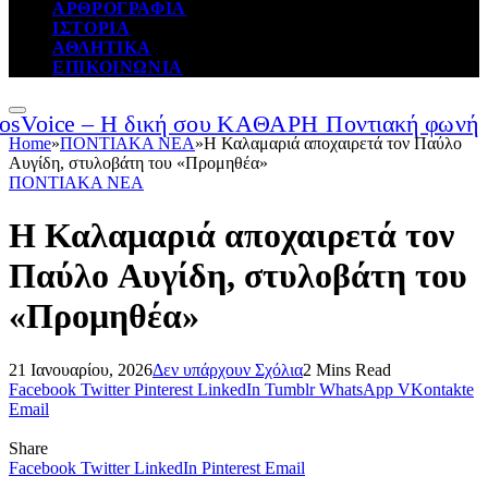
ΑΡΘΡΟΓΡΑΦΙΑ
ΙΣΤΟΡΙΑ
ΑΘΛΗΤΙΚΑ
ΕΠΙΚΟΙΝΩΝΙΑ
Home
»
ΠΟΝΤΙΑΚΑ ΝΕΑ
»
Η Καλαμαριά αποχαιρετά τον Παύλο
Αυγίδη, στυλοβάτη του «Προμηθέα»
ΠΟΝΤΙΑΚΑ ΝΕΑ
Η Καλαμαριά αποχαιρετά τον
Παύλο Αυγίδη, στυλοβάτη του
«Προμηθέα»
21 Ιανουαρίου, 2026
Δεν υπάρχουν Σχόλια
2 Mins Read
Facebook
Twitter
Pinterest
LinkedIn
Tumblr
WhatsApp
VKontakte
Email
Share
Facebook
Twitter
LinkedIn
Pinterest
Email