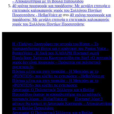
– Αποκαλυπτήρια με τη Βούλα Πατουλίδου
40 χρόνια προσφοράς και παράδοσης: Με μεγάλη επιτυχία ο
επετειακός καλοκαιρινός χορός του Συλλόγου Ποντίων
Προσοτσάνης - HellasVoice.gr
στο
40 χρόνια προσφοράς και
παράδοσης: Με μεγάλη επιτυχία ο επετειακός καλοκαιρινός
χορός του Συλλόγου Ποντίων Προσοτσάνης
Πρόσφατα σχόλια
Η «Türkiye» ξαναγράφει την ιστορία του Horon – Το
προπαγανδιστικό βίντεο και η απάντηση του Pontos Voice -
PontosVoice - H δική σου ΚΑΘΑΡΗ Ποντιακή φωνή
στο
Παρέμβαση Χρήστου Κωνσταντινίδη στο Star! «Ο ποντιακός
χορός δεν είναι τουρκικός – Πρόκειται για πολιτιστικό
σφετερισμό»
Πόντιος μέχρι και στην πινακίδα – Η Mercedes με το
«PONTIOS» που κλέβει τις εντυπώσεις - HellasVoice.gr
στο
Πόντιος μέχρι και στην πινακίδα – Η Mercedes με το
«PONTIOS» που κλέβει τις εντυπώσεις
Διποταμία: Ο Πολιτιστικός Σύλλογος και η Βούλα
Πατουλίδου έκαναν τα αποκαλυπτήρια της μεταλλικής
ποντιακής λύρας. - HellasVoice.gr
στο
Ποντιακή λύρα 3
μέτρων θα κοσμεί τη Διποταμία Καστοριάς – Αποκαλυπτήρια
με τη Βούλα Πατουλίδου
Διποταμία: Ο Πολιτιστικό Σύλλογος και η Βούλα