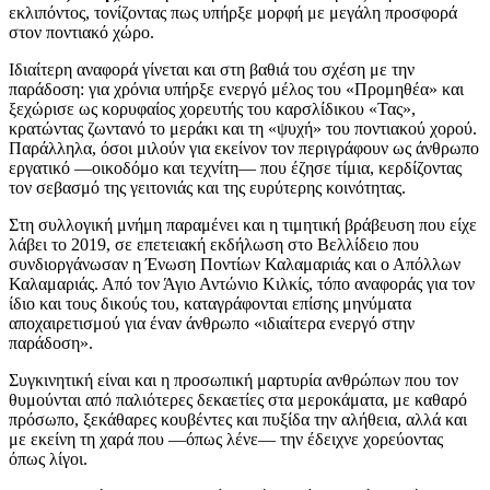
εκλιπόντος, τονίζοντας πως υπήρξε μορφή με μεγάλη προσφορά
στον ποντιακό χώρο.
Ιδιαίτερη αναφορά γίνεται και στη βαθιά του σχέση με την
παράδοση: για χρόνια υπήρξε ενεργό μέλος του «Προμηθέα» και
ξεχώρισε ως κορυφαίος χορευτής του καρσλίδικου «Τας»,
κρατώντας ζωντανό το μεράκι και τη «ψυχή» του ποντιακού χορού.
Παράλληλα, όσοι μιλούν για εκείνον τον περιγράφουν ως άνθρωπο
εργατικό —οικοδόμο και τεχνίτη— που έζησε τίμια, κερδίζοντας
τον σεβασμό της γειτονιάς και της ευρύτερης κοινότητας.
Στη συλλογική μνήμη παραμένει και η τιμητική βράβευση που είχε
λάβει το 2019, σε επετειακή εκδήλωση στο Βελλίδειο που
συνδιοργάνωσαν η Ένωση Ποντίων Καλαμαριάς και ο Απόλλων
Καλαμαριάς. Από τον Άγιο Αντώνιο Κιλκίς, τόπο αναφοράς για τον
ίδιο και τους δικούς του, καταγράφονται επίσης μηνύματα
αποχαιρετισμού για έναν άνθρωπο «ιδιαίτερα ενεργό στην
παράδοση».
Συγκινητική είναι και η προσωπική μαρτυρία ανθρώπων που τον
θυμούνται από παλιότερες δεκαετίες στα μεροκάματα, με καθαρό
πρόσωπο, ξεκάθαρες κουβέντες και πυξίδα την αλήθεια, αλλά και
με εκείνη τη χαρά που —όπως λένε— την έδειχνε χορεύοντας
όπως λίγοι.