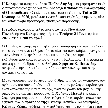
Η Καλαμαριά αποχαιρετά τον
Παύλο Αυγίδη
, μια μορφή-αναφορά
για τον ποντιακό χώρο και τον
Σύλλογο Καυκασίων Καλαμαριάς
«Ο Προμηθέας»
. Ο εκλιπών έφυγε από τη ζωή την
Τρίτη 20
Ιανουαρίου 2026
, μετά από εννέα δεκαετίες ζωής, αφήνοντας πίσω
του αποτύπωμα προσφοράς, ήθους και παράδοσης.
Η εξόδιος ακολουθία τελέστηκε στον Ιερό Ναό Αγίου
Παντελεήμονα Καλαμαριάς, σήμερα
Τετάρτη 21 Ιανουαρίου
2026, στις 11:00 το πρωί
.
Ο Παύλος Αυγίδης είχε τιμηθεί για τη διαδρομή και την προσφορά
του στον ποντιακό ελληνισμό στο πλαίσιο των εκδηλώσεων για τα
100 χρόνια από την ίδρυση του «Προμηθέα», σε τιμητική
εκδήλωση που πραγματοποιήθηκε στην Καλαμαριά. Την πλακέτα
απένειμε ο πρόεδρος του Συλλόγου,
Χρήστος Κ. Πετανίδης
, με
αναφορά στην πολυετή συμβολή του στον Σύλλογο και στην
ποντιακή κοινότητα.
Με το άκουσμα του θανάτου του, άνθρωποι που τον γνώρισαν, τον
αγάπησαν και συνυπήρξαν μαζί του μίλησαν με λόγια καρδιάς για
έναν «άρχοντα της Καλαμαριάς», έναν άνθρωπο του μόχθου, της
οικογένειας και της προσφοράς. Ο
Χρήστος Πετανίδης
έκανε
λόγο για μια παρουσία που δεν φεύγει από τις καρδιές όσων τον
έζησαν, ενώ
ο πρόεδρος της Ένωσης Ποντίων Καλαμαριάς,
Κώστας Ζώης
, στάθηκε στην απλότητα και την αξιοπρέπεια του