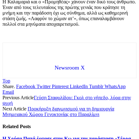
Η Καλαμαριά και ο «Προμηθέας» χάνουν έναν δικό τους άνθρωπο.
Έναν από τους τελευταίους της πρώτης γενιάς που κράτησε τη
μνήμη και την παράδοση όχι ως σύνθημα, αλλά ως καθημερινή
στάση ζωής. «Λαφρύν το χώμαν ατ’», όπως επαναλαμβάνουν
πολλοί στα μηνύματα αποχαιρετισμού.
Newsroom X
Top
Share.
Facebook
Twitter
Pinterest
LinkedIn
Tumblr
WhatsApp
Email
Previous Article
Γεύση Σταφυλίδου: Γκολ στο γήπεδο, λύρα στην
ψυχή
Next Article
Προκήρυξη διαγωνισμού για τη δημιουργία
Μνημειακού Χώρου Γενοκτονίας στο Παραλίμνι
Related
Posts
Η Χρύσα Παπά έφτασε στην Κω για την παράσταση «Σέρρα –