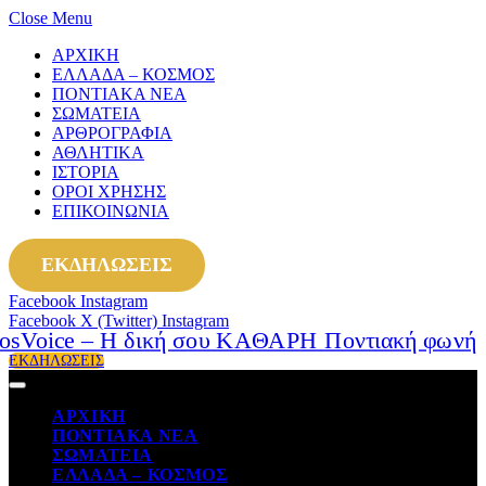
Close Menu
ΑΡΧΙΚΗ
ΕΛΛΑΔΑ – ΚΟΣΜΟΣ
ΠΟΝΤΙΑΚΑ ΝΕΑ
ΣΩΜΑΤΕΙΑ
ΑΡΘΡΟΓΡΑΦΙΑ
ΑΘΛΗΤΙΚΑ
ΙΣΤΟΡΙΑ
ΟΡΟΙ ΧΡΗΣΗΣ
ΕΠΙΚΟΙΝΩΝΙΑ
ΕΚΔΗΛΩΣΕΙΣ
Facebook
Instagram
Facebook
X (Twitter)
Instagram
ΕΚΔΗΛΩΣΕΙΣ
ΑΡΧΙΚΗ
ΠΟΝΤΙΑΚΑ ΝΕΑ
ΣΩΜΑΤΕΙΑ
ΕΛΛΑΔΑ – ΚΟΣΜΟΣ