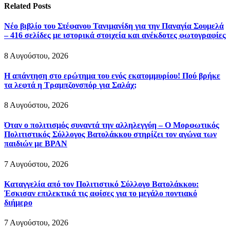
Related
Posts
Νέο βιβλίο του Στέφανου Τανιμανίδη για την Παναγία Σουμελά
– 416 σελίδες με ιστορικά στοιχεία και ανέκδοτες φωτογραφίες
8 Αυγούστου, 2026
Η απάντηση στο ερώτημα του ενός εκατομμυρίου! Πού βρήκε
τα λεφτά η Τραμπζονσπόρ για Σαλάχ;
8 Αυγούστου, 2026
Όταν ο πολιτισμός συναντά την αλληλεγγύη – Ο Μορφωτικός
Πολιτιστικός Σύλλογος Βατολάκκου στηρίζει τον αγώνα των
παιδιών με BPAN
7 Αυγούστου, 2026
Καταγγελία από τον Πολιτιστικό Σύλλογο Βατολάκκου:
Έσκισαν επιλεκτικά τις αφίσες για το μεγάλο ποντιακό
διήμερο
7 Αυγούστου, 2026