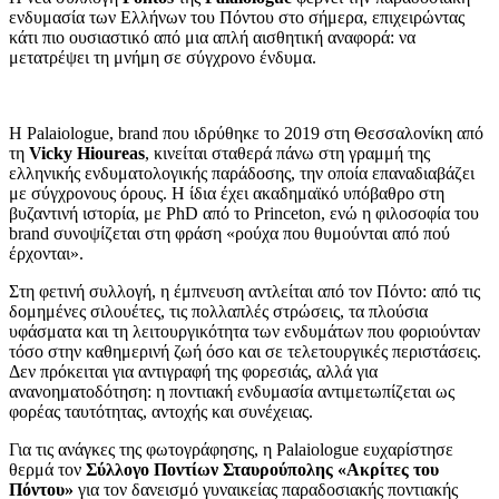
ενδυμασία των Ελλήνων του Πόντου στο σήμερα, επιχειρώντας
κάτι πιο ουσιαστικό από μια απλή αισθητική αναφορά: να
μετατρέψει τη μνήμη σε σύγχρονο ένδυμα.
Η Palaiologue, brand που ιδρύθηκε το 2019 στη Θεσσαλονίκη από
τη
Vicky Hioureas
, κινείται σταθερά πάνω στη γραμμή της
ελληνικής ενδυματολογικής παράδοσης, την οποία επαναδιαβάζει
με σύγχρονους όρους. Η ίδια έχει ακαδημαϊκό υπόβαθρο στη
βυζαντινή ιστορία, με PhD από το Princeton, ενώ η φιλοσοφία του
brand συνοψίζεται στη φράση «ρούχα που θυμούνται από πού
έρχονται».
Στη φετινή συλλογή, η έμπνευση αντλείται από τον Πόντο: από τις
δομημένες σιλουέτες, τις πολλαπλές στρώσεις, τα πλούσια
υφάσματα και τη λειτουργικότητα των ενδυμάτων που φοριούνταν
τόσο στην καθημερινή ζωή όσο και σε τελετουργικές περιστάσεις.
Δεν πρόκειται για αντιγραφή της φορεσιάς, αλλά για
ανανοηματοδότηση: η ποντιακή ενδυμασία αντιμετωπίζεται ως
φορέας ταυτότητας, αντοχής και συνέχειας.
Για τις ανάγκες της φωτογράφησης, η Palaiologue ευχαρίστησε
θερμά τον
Σύλλογο Ποντίων Σταυρούπολης «Ακρίτες του
Πόντου»
για τον δανεισμό γυναικείας παραδοσιακής ποντιακής