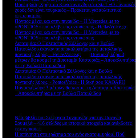
Παρέμβαση Χρήστου Κωνσταντινίδη στο Star! «Ο ποντιακός
χορός δεν είναι τουρκικός – Πρόκειται για πολιτιστικό
σφετερισμό»
Πόντιος μέχρι και στην πινακίδα – Η Mercedes με το
«PONTIOS» που κλέβει τις εντυπώσεις - HellasVoice.gr
στο
Πόντιος μέχρι και στην πινακίδα – Η Mercedes με το
«PONTIOS» που κλέβει τις εντυπώσεις
Διποταμία: Ο Πολιτιστικός Σύλλογος και η Βούλα
Πατουλίδου έκαναν τα αποκαλυπτήρια της μεταλλικής
ποντιακής λύρας. - HellasVoice.gr
στο
Ποντιακή λύρα 3
μέτρων θα κοσμεί τη Διποταμία Καστοριάς – Αποκαλυπτήρια
με τη Βούλα Πατουλίδου
Διποταμία: Ο Πολιτιστικό Σύλλογος και η Βούλα
Πατουλίδου έκαναν τα αποκαλυπτήρια της μεταλλικής
ποντιακής λύρας. - PontosVoice - H δική σου ΚΑΘΑΡΗ
στο
Ποντιακή λύρα 3 μέτρων θα κοσμεί τη Διποταμία Καστοριάς
– Αποκαλυπτήρια με τη Βούλα Πατουλίδου
Πρόσφατα άρθρα
Νέο βιβλίο του Στέφανου Τανιμανίδη για την Παναγία
Σουμελά – 416 σελίδες με ιστορικά στοιχεία και ανέκδοτες
φωτογραφίες
Η απάντηση στο ερώτημα του ενός εκατομμυρίου! Πού