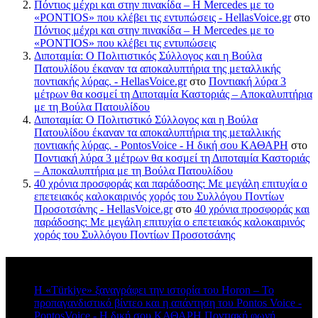
Πόντιος μέχρι και στην πινακίδα – Η Mercedes με το
«PONTIOS» που κλέβει τις εντυπώσεις - HellasVoice.gr
στο
Πόντιος μέχρι και στην πινακίδα – Η Mercedes με το
«PONTIOS» που κλέβει τις εντυπώσεις
Διποταμία: Ο Πολιτιστικός Σύλλογος και η Βούλα
Πατουλίδου έκαναν τα αποκαλυπτήρια της μεταλλικής
ποντιακής λύρας. - HellasVoice.gr
στο
Ποντιακή λύρα 3
μέτρων θα κοσμεί τη Διποταμία Καστοριάς – Αποκαλυπτήρια
με τη Βούλα Πατουλίδου
Διποταμία: Ο Πολιτιστικό Σύλλογος και η Βούλα
Πατουλίδου έκαναν τα αποκαλυπτήρια της μεταλλικής
ποντιακής λύρας. - PontosVoice - H δική σου ΚΑΘΑΡΗ
στο
Ποντιακή λύρα 3 μέτρων θα κοσμεί τη Διποταμία Καστοριάς
– Αποκαλυπτήρια με τη Βούλα Πατουλίδου
40 χρόνια προσφοράς και παράδοσης: Με μεγάλη επιτυχία ο
επετειακός καλοκαιρινός χορός του Συλλόγου Ποντίων
Προσοτσάνης - HellasVoice.gr
στο
40 χρόνια προσφοράς και
παράδοσης: Με μεγάλη επιτυχία ο επετειακός καλοκαιρινός
χορός του Συλλόγου Ποντίων Προσοτσάνης
Πρόσφατα σχόλια
Η «Türkiye» ξαναγράφει την ιστορία του Horon – Το
προπαγανδιστικό βίντεο και η απάντηση του Pontos Voice -
PontosVoice - H δική σου ΚΑΘΑΡΗ Ποντιακή φωνή
στο