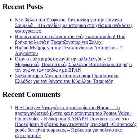
Recent Posts
Νέο βιβλίο του Στέφανου Τανιμανίδη για την Παναγία
Σουμελά – 416 σελίδες με ιστορικά στοιχεία και ανέκδοτες
φωτογραφίες
Η απάντηση στο ερώτημα του ενός εκατομμυρίου! Πού
βρήκε τα λεφτά η Τραμπζονσπόρ για Σαλάχ;
Ημέρα Μνήμης για την Γενοκτονία των Ασσυρίων – 7
Αυγούστου
Όταν ο πολιτισμός συναντά την αλληλεγγύη – Ο
Μορφωτικός Πολιτιστικός Σύλλογος Βατολάκκου στηρίζει
τον αγώνα των παιδιών με BPAN
Συλλυπητήριο Μήνυμα Παμποντιακής Ομοσπονδίας
Ελλάδος για τον θάνατο του Κύριλλου Τσακιρίδη
Recent Comments
Η «Türkiye» ξαναγράφει την ιστορία του Horon – Το
προπαγανδιστικό βίντεο και η απάντηση του Pontos Voice -
PontosVoice - H δική σου ΚΑΘΑΡΗ Ποντιακή φωνή
στο
Παρέμβαση Χρήστου Κωνσταντινίδη στο Star! «Ο ποντιακός
χορός δεν είναι τουρκικός – Πρόκειται για πολιτιστικό
σφετερισμό»