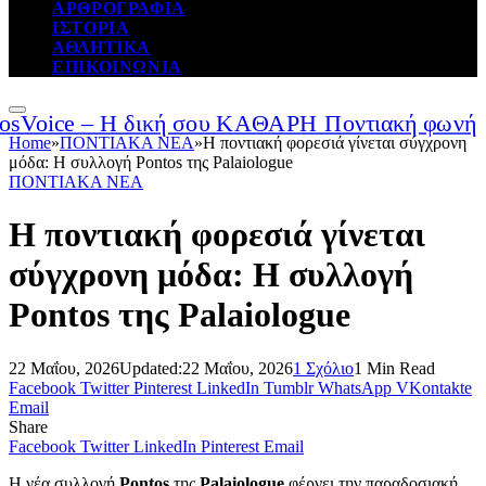
ΑΡΘΡΟΓΡΑΦΙΑ
ΙΣΤΟΡΙΑ
ΑΘΛΗΤΙΚΑ
ΕΠΙΚΟΙΝΩΝΙΑ
Home
»
ΠΟΝΤΙΑΚΑ ΝΕΑ
»
Η ποντιακή φορεσιά γίνεται σύγχρονη
μόδα: Η συλλογή Pontos της Palaiologue
ΠΟΝΤΙΑΚΑ ΝΕΑ
Η ποντιακή φορεσιά γίνεται
σύγχρονη μόδα: Η συλλογή
Pontos της Palaiologue
22 Μαΐου, 2026
Updated:
22 Μαΐου, 2026
1 Σχόλιο
1 Min Read
Facebook
Twitter
Pinterest
LinkedIn
Tumblr
WhatsApp
VKontakte
Email
Share
Facebook
Twitter
LinkedIn
Pinterest
Email
Η νέα συλλογή
Pontos
της
Palaiologue
φέρνει την παραδοσιακή