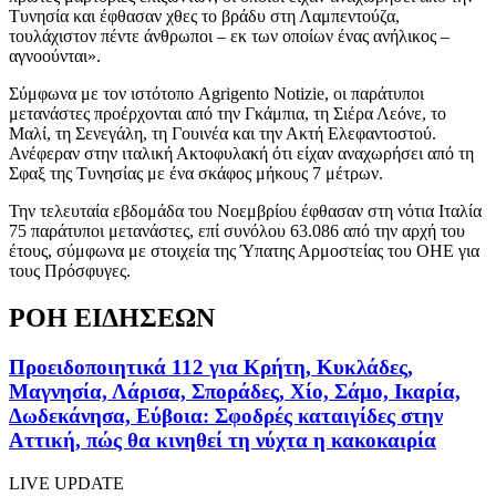
Τυνησία και έφθασαν χθες το βράδυ στη Λαμπεντούζα,
τουλάχιστον πέντε άνθρωποι – εκ των οποίων ένας ανήλικος –
αγνοούνται».
Σύμφωνα με τον ιστότοπο Agrigento Notizie, οι παράτυποι
μετανάστες προέρχονται από την Γκάμπια, τη Σιέρα Λεόνε, το
Μαλί, τη Σενεγάλη, τη Γουινέα και την Ακτή Ελεφαντοστού.
Ανέφεραν στην ιταλική Ακτοφυλακή ότι είχαν αναχωρήσει από τη
Σφαξ της Τυνησίας με ένα σκάφος μήκους 7 μέτρων.
Την τελευταία εβδομάδα του Νοεμβρίου έφθασαν στη νότια Ιταλία
75 παράτυποι μετανάστες, επί συνόλου 63.086 από την αρχή του
έτους, σύμφωνα με στοιχεία της Ύπατης Αρμοστείας του ΟΗΕ για
τους Πρόσφυγες.
ΡΟΗ ΕΙΔΗΣΕΩΝ
Προειδοποιητικά 112 για Κρήτη, Κυκλάδες,
Μαγνησία, Λάρισα, Σποράδες, Χίο, Σάμο, Ικαρία,
Δωδεκάνησα, Εύβοια: Σφοδρές καταιγίδες στην
Αττική, πώς θα κινηθεί τη νύχτα η κακοκαιρία
LIVE UPDATE