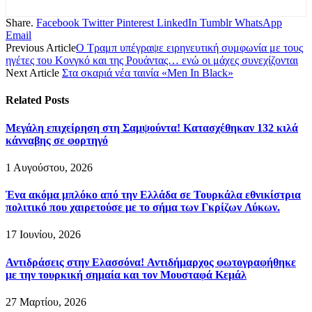
Share.
Facebook
Twitter
Pinterest
LinkedIn
Tumblr
WhatsApp
Email
Previous Article
Ο Τραμπ υπέγραψε ειρηνευτική συμφωνία με τους
ηγέτες του Κονγκό και της Ρουάντας… ενώ οι μάχες συνεχίζονται
Next Article
Στα σκαριά νέα ταινία «Men In Black»
Related
Posts
Μεγάλη επιχείρηση στη Σαμψούντα! Κατασχέθηκαν 132 κιλά
κάνναβης σε φορτηγό
1 Αυγούστου, 2026
Ένα ακόμα μπλόκο από την Ελλάδα σε Τουρκάλα εθνικίστρια
πολιτικό που χαιρετούσε με το σήμα των Γκρίζων Λύκων.
17 Ιουνίου, 2026
Αντιδράσεις στην Ελασσόνα! Αντιδήμαρχος φωτογραφήθηκε
με την τουρκική σημαία και τον Μουσταφά Κεμάλ
27 Μαρτίου, 2026