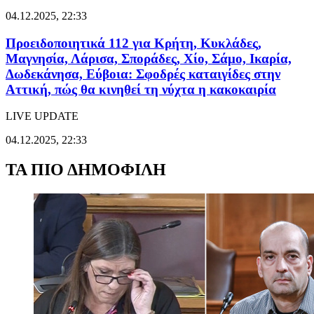
04.12.2025, 22:33
Προειδοποιητικά 112 για Κρήτη, Κυκλάδες,
Μαγνησία, Λάρισα, Σποράδες, Χίο, Σάμο, Ικαρία,
Δωδεκάνησα, Εύβοια: Σφοδρές καταιγίδες στην
Αττική, πώς θα κινηθεί τη νύχτα η κακοκαιρία
LIVE UPDATE
04.12.2025, 22:33
ΤΑ ΠΙΟ ΔΗΜΟΦΙΛΗ