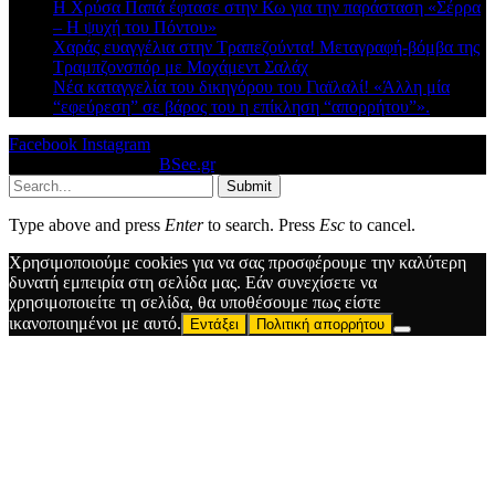
Η Χρύσα Παπά έφτασε στην Κω για την παράσταση «Σέρρα
– Η ψυχή του Πόντου»
Χαράς ευαγγέλια στην Τραπεζούντα! Μεταγραφή-βόμβα της
Τραμπζονσπόρ με Μοχάμεντ Σαλάχ
Νέα καταγγελία του δικηγόρου του Γιαϊλαλί! «Άλλη μία
“εφεύρεση” σε βάρος του η επίκληση “απορρήτου”».
Facebook
Instagram
© 2026 Designed by
BSee.gr
.
Submit
Type above and press
Enter
to search. Press
Esc
to cancel.
Χρησιμοποιούμε cookies για να σας προσφέρουμε την καλύτερη
δυνατή εμπειρία στη σελίδα μας. Εάν συνεχίσετε να
χρησιμοποιείτε τη σελίδα, θα υποθέσουμε πως είστε
ικανοποιημένοι με αυτό.
Εντάξει
Πολιτική απορρήτου