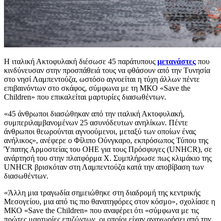
Η ιταλική Ακτοφυλακή διέσωσε 45 παράτυπους
μετανάστες
που
κινδύνευσαν στην προσπάθειά τους να φθάσουν από την Τυνησία
στο νησί Λαμπεντούζα, ωστόσο αγνοείται η τύχη άλλων πέντε
επιβαινόντων στο σκάφος, σύμφωνα με τη ΜΚΟ «Save the
Children» που επικαλείται μαρτυρίες διασωθέντων.
«45 άνθρωποι διασώθηκαν από την ιταλική Ακτοφυλακή,
συμπεριλαμβανομένων 25 ασυνόδευτων ανηλίκων. Πέντε
άνθρωποι θεωρούνται αγνοούμενοι, μεταξύ των οποίων ένας
ανήλικος», ανέφερε ο Φίλιπο Ούνγκαρο, εκπρόσωπος Τύπου της
Ύπατης Αρμοστείας του ΟΗΕ για τους Πρόσφυγες (UNHCR), σε
ανάρτησή του στην πλατφόρμα Χ. Συμπλήρωσε πως κλιμάκιο της
UNHCR βρισκόταν στη Λαμπεντούζα κατά την αποβίβαση των
διασωθέντων.
«Άλλη μια τραγωδία σημειώθηκε στη διαδρομή της κεντρικής
Μεσογείου, μια από τις πιο θανατηφόρες στον κόσμο», σχολίασε η
ΜΚΟ «Save the Children» που αναφέρει ότι «σύμφωνα με τις
πρώτες μαρτυρίες επιζώντων, οι οποίοι είχαν αναχωρήσει από την