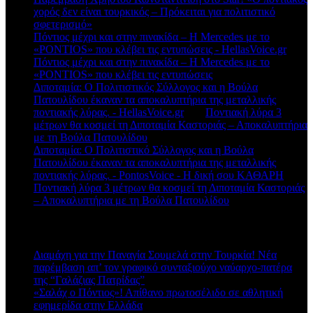
χορός δεν είναι τουρκικός – Πρόκειται για πολιτιστικό
σφετερισμό»
Πόντιος μέχρι και στην πινακίδα – Η Mercedes με το
«PONTIOS» που κλέβει τις εντυπώσεις - HellasVoice.gr
στο
Πόντιος μέχρι και στην πινακίδα – Η Mercedes με το
«PONTIOS» που κλέβει τις εντυπώσεις
Διποταμία: Ο Πολιτιστικός Σύλλογος και η Βούλα
Πατουλίδου έκαναν τα αποκαλυπτήρια της μεταλλικής
ποντιακής λύρας. - HellasVoice.gr
στο
Ποντιακή λύρα 3
μέτρων θα κοσμεί τη Διποταμία Καστοριάς – Αποκαλυπτήρια
με τη Βούλα Πατουλίδου
Διποταμία: Ο Πολιτιστικό Σύλλογος και η Βούλα
Πατουλίδου έκαναν τα αποκαλυπτήρια της μεταλλικής
ποντιακής λύρας. - PontosVoice - H δική σου ΚΑΘΑΡΗ
στο
Ποντιακή λύρα 3 μέτρων θα κοσμεί τη Διποταμία Καστοριάς
– Αποκαλυπτήρια με τη Βούλα Πατουλίδου
Πρόσφατα άρθρα
Διαμάχη για την Παναγία Σουμελά στην Τουρκία! Νέα
παρέμβαση απ’ τον γραφικό συνταξιούχο ναύαρχο-πατέρα
της “Γαλάζιας Πατρίδας”
«Σαλάχ ο Πόντιος»! Απίθανο πρωτοσέλιδο σε αθλητική
εφημερίδα στην Ελλάδα