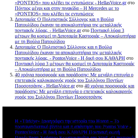
«PONTIOS» που κλέβει τις εντυπώσεις - HellasVoice.gr
στο
Πόντιος μέχρι και στην πινακίδα – Η Mercedes με το
«PONTIOS» που κλέβει τις εντυπώσεις
Διποταμία: Ο Πολιτιστικός Σύλλογος και η Βούλα
Πατουλίδου έκαναν τα αποκαλυπτήρια της μεταλλικής
ποντιακής λύρας. - HellasVoice.gr
στο
Ποντιακή λύρα 3
μέτρων θα κοσμεί τη Διποταμία Καστοριάς – Αποκαλυπτήρια
με τη Βούλα Πατουλίδου
Διποταμία: Ο Πολιτιστικό Σύλλογος και η Βούλα
Πατουλίδου έκαναν τα αποκαλυπτήρια της μεταλλικής
ποντιακής λύρας. - PontosVoice - H δική σου ΚΑΘΑΡΗ
στο
Ποντιακή λύρα 3 μέτρων θα κοσμεί τη Διποταμία Καστοριάς
– Αποκαλυπτήρια με τη Βούλα Πατουλίδου
40 χρόνια προσφοράς και παράδοσης: Με μεγάλη επιτυχία ο
επετειακός καλοκαιρινός χορός του Συλλόγου Ποντίων
Προσοτσάνης - HellasVoice.gr
στο
40 χρόνια προσφοράς και
παράδοσης: Με μεγάλη επιτυχία ο επετειακός καλοκαιρινός
χορός του Συλλόγου Ποντίων Προσοτσάνης
Πρόσφατα σχόλια
Η «Türkiye» ξαναγράφει την ιστορία του Horon – Το
προπαγανδιστικό βίντεο και η απάντηση του Pontos Voice -
PontosVoice - H δική σου ΚΑΘΑΡΗ Ποντιακή φωνή
στο
Παρέμβαση Χρήστου Κωνσταντινίδη στο Star! «Ο ποντιακός