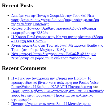
Recent Posts
Διαμάχη για την Παναγία Σουμελά στην Τουρκία! Νέα
παρέμβαση απ’ τον γραφικό συνταξιούχο ναύαρχο-πατέρα
της “Γαλάζιας Πατρίδας”
«Σαλάχ ο Πόντιος»! Απίθανο πρωτοσέλιδο σε αθλητική
εφημερίδα στην Ελλάδα
Η Χρύσα Παπά έφτασε στην Κω για την παράσταση «Σέρρα
– Η ψυχή του Πόντου»
Χαράς ευαγγέλια στην Τραπεζούντα! Μεταγραφή-βόμβα της
Τραμπζονσπόρ με Μοχάμεντ Σαλάχ
Νέα καταγγελία του δικηγόρου του Γιαϊλαλί! «Άλλη μία
“εφεύρεση” σε βάρος του η επίκληση “απορρήτου”».
Recent Comments
Η «Türkiye» ξαναγράφει την ιστορία του Horon – Το
προπαγανδιστικό βίντεο και η απάντηση του Pontos Voice -
PontosVoice - H δική σου ΚΑΘΑΡΗ Ποντιακή φωνή
στο
Παρέμβαση Χρήστου Κωνσταντινίδη στο Star! «Ο ποντιακός
χορός δεν είναι τουρκικός – Πρόκειται για πολιτιστικό
σφετερισμό»
Πόντιος μέχρι και στην πινακίδα – Η Mercedes με το