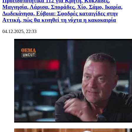
Προειδοποιητικά 112 για Κρήτη, Κυκλάδες,
Μαγνησία, Λάρισα, Σποράδες, Χίο, Σάμο, Ικαρία,
Δωδεκάνησα, Εύβοια: Σφοδρές καταιγίδες στην
Αττική, πώς θα κινηθεί τη νύχτα η κακοκαιρία
04.12.2025, 22:33