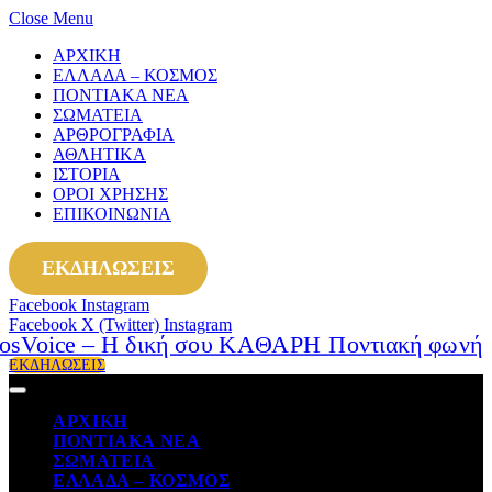
Close Menu
ΑΡΧΙΚΗ
ΕΛΛΑΔΑ – ΚΟΣΜΟΣ
ΠΟΝΤΙΑΚΑ ΝΕΑ
ΣΩΜΑΤΕΙΑ
ΑΡΘΡΟΓΡΑΦΙΑ
ΑΘΛΗΤΙΚΑ
ΙΣΤΟΡΙΑ
ΟΡΟΙ ΧΡΗΣΗΣ
ΕΠΙΚΟΙΝΩΝΙΑ
ΕΚΔΗΛΩΣΕΙΣ
Facebook
Instagram
Facebook
X (Twitter)
Instagram
ΕΚΔΗΛΩΣΕΙΣ
ΑΡΧΙΚΗ
ΠΟΝΤΙΑΚΑ ΝΕΑ
ΣΩΜΑΤΕΙΑ
ΕΛΛΑΔΑ – ΚΟΣΜΟΣ