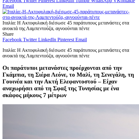
Facebook
Twitter
Pinterest
LinkedIn
Tumblr
WhatsApp
VKontakte
Email
Ιταλία: Η Ακτοφυλακή διέσωσε 45 παράτυπους μετανάστες στα
ανοικτά της Λαμπεντούζα, αγνοούνται πέντε
Share
Facebook
Twitter
LinkedIn
Pinterest
Email
Ιταλία: Η Ακτοφυλακή διέσωσε 45 παράτυπους μετανάστες στα
ανοικτά της Λαμπεντούζα, αγνοούνται πέντε
Oι παράτυποι μετανάστες προέρχονται από την
Γκάμπια, τη Σιέρα Λεόνε, το Μαλί, τη Σενεγάλη, τη
Γουινέα και την Ακτή Ελεφαντοστού – Eίχαν
αναχωρήσει από τη Σφαξ της Τυνησίας με ένα
σκάφος μήκους 7 μέτρων