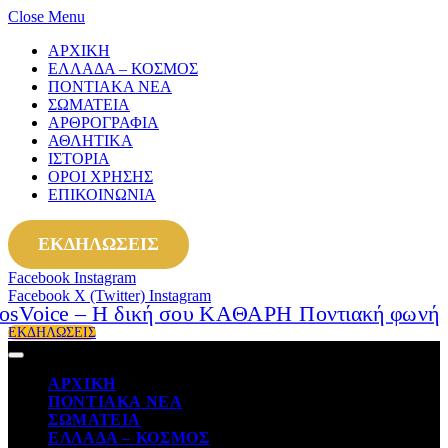
Close Menu
ΑΡΧΙΚΗ
ΕΛΛΑΔΑ – ΚΟΣΜΟΣ
ΠΟΝΤΙΑΚΑ ΝΕΑ
ΣΩΜΑΤΕΙΑ
ΑΡΘΡΟΓΡΑΦΙΑ
ΑΘΛΗΤΙΚΑ
ΙΣΤΟΡΙΑ
ΟΡΟΙ ΧΡΗΣΗΣ
ΕΠΙΚΟΙΝΩΝΙΑ
ΕΚΔΗΛΩΣΕΙΣ
Facebook
Instagram
Facebook
X (Twitter)
Instagram
ΕΚΔΗΛΩΣΕΙΣ
ΑΡΧΙΚΗ
ΠΟΝΤΙΑΚΑ ΝΕΑ
ΣΩΜΑΤΕΙΑ
ΕΛΛΑΔΑ – ΚΟΣΜΟΣ