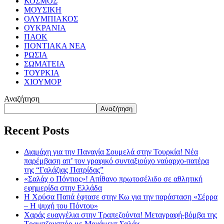
ΚΟΣΜΟΣ
ΜΟΥΣΙΚΗ
ΟΛΥΜΠΙΑΚΟΣ
ΟΥΚΡΑΝΙΑ
ΠΑΟΚ
ΠΟΝΤΙΑΚΑ ΝΕΑ
ΡΩΣΙΑ
ΣΩΜΑΤΕΙΑ
ΤΟΥΡΚΙΑ
ΧΙΟΥΜΟΡ
Αναζήτηση
Αναζήτηση
Recent Posts
Διαμάχη για την Παναγία Σουμελά στην Τουρκία! Νέα
παρέμβαση απ’ τον γραφικό συνταξιούχο ναύαρχο-πατέρα
της “Γαλάζιας Πατρίδας”
«Σαλάχ ο Πόντιος»! Απίθανο πρωτοσέλιδο σε αθλητική
εφημερίδα στην Ελλάδα
Η Χρύσα Παπά έφτασε στην Κω για την παράσταση «Σέρρα
– Η ψυχή του Πόντου»
Χαράς ευαγγέλια στην Τραπεζούντα! Μεταγραφή-βόμβα της
Τραμπζονσπόρ με Μοχάμεντ Σαλάχ