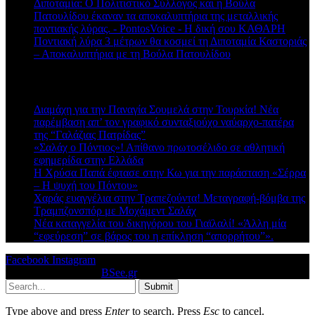
Διποταμία: Ο Πολιτιστικό Σύλλογος και η Βούλα
Πατουλίδου έκαναν τα αποκαλυπτήρια της μεταλλικής
ποντιακής λύρας. - PontosVoice - H δική σου ΚΑΘΑΡΗ
στο
Ποντιακή λύρα 3 μέτρων θα κοσμεί τη Διποταμία Καστοριάς
– Αποκαλυπτήρια με τη Βούλα Πατουλίδου
Πρόσφατα άρθρα
Διαμάχη για την Παναγία Σουμελά στην Τουρκία! Νέα
παρέμβαση απ’ τον γραφικό συνταξιούχο ναύαρχο-πατέρα
της “Γαλάζιας Πατρίδας”
«Σαλάχ ο Πόντιος»! Απίθανο πρωτοσέλιδο σε αθλητική
εφημερίδα στην Ελλάδα
Η Χρύσα Παπά έφτασε στην Κω για την παράσταση «Σέρρα
– Η ψυχή του Πόντου»
Χαράς ευαγγέλια στην Τραπεζούντα! Μεταγραφή-βόμβα της
Τραμπζονσπόρ με Μοχάμεντ Σαλάχ
Νέα καταγγελία του δικηγόρου του Γιαϊλαλί! «Άλλη μία
“εφεύρεση” σε βάρος του η επίκληση “απορρήτου”».
Facebook
Instagram
© 2026 Designed by
BSee.gr
.
Submit
Type above and press
Enter
to search. Press
Esc
to cancel.