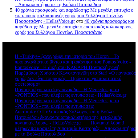
– Αποκαλυπτήρια με τη Βούλα Πατουλίδου
40 χρόνια προσφοράς και παράδοσης: Με μεγάλη επιτυχία ο
επετειακός καλοκαιρινός χορός του Συλλόγου Ποντίων
Προσοτσάνης - HellasVoice.gr
στο
40 χρόνια προσφοράς και
παράδοσης: Με μεγάλη επιτυχία ο επετειακός καλοκαιρινός
χορός του Συλλόγου Ποντίων Προσοτσάνης
Πρόσφατα σχόλια
Η «Türkiye» ξαναγράφει την ιστορία του Horon – Το
προπαγανδιστικό βίντεο και η απάντηση του Pontos Voice -
PontosVoice - H δική σου ΚΑΘΑΡΗ Ποντιακή φωνή
στο
Παρέμβαση Χρήστου Κωνσταντινίδη στο Star! «Ο ποντιακός
χορός δεν είναι τουρκικός – Πρόκειται για πολιτιστικό
σφετερισμό»
Πόντιος μέχρι και στην πινακίδα – Η Mercedes με το
«PONTIOS» που κλέβει τις εντυπώσεις - HellasVoice.gr
στο
Πόντιος μέχρι και στην πινακίδα – Η Mercedes με το
«PONTIOS» που κλέβει τις εντυπώσεις
Διποταμία: Ο Πολιτιστικός Σύλλογος και η Βούλα
Πατουλίδου έκαναν τα αποκαλυπτήρια της μεταλλικής
ποντιακής λύρας. - HellasVoice.gr
στο
Ποντιακή λύρα 3
μέτρων θα κοσμεί τη Διποταμία Καστοριάς – Αποκαλυπτήρια
με τη Βούλα Πατουλίδου