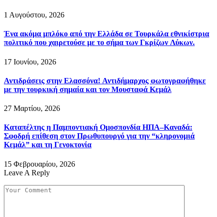
1 Αυγούστου, 2026
Ένα ακόμα μπλόκο από την Ελλάδα σε Τουρκάλα εθνικίστρια
πολιτικό που χαιρετούσε με το σήμα των Γκρίζων Λύκων.
17 Ιουνίου, 2026
Αντιδράσεις στην Ελασσόνα! Αντιδήμαρχος φωτογραφήθηκε
με την τουρκική σημαία και τον Μουσταφά Κεμάλ
27 Μαρτίου, 2026
Καταπέλτης η Παμποντιακή Ομοσπονδία ΗΠΑ–Καναδά:
Σφοδρή επίθεση στον Πρωθυπουργό για την “κληρονομιά
Κεμάλ” και τη Γενοκτονία
15 Φεβρουαρίου, 2026
Leave A Reply