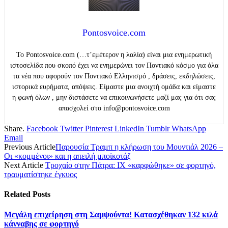
Pontosvoice.com
Το Pontosvoice.com (…τ’εμέτερον η λαλία) είναι μια ενημερωτική
ιστοσελίδα που σκοπό έχει να ενημερώνει τον Ποντιακό κόσμο για όλα
τα νέα που αφορούν τον Ποντιακό Ελληνισμό , δράσεις, εκδηλώσεις,
ιστορικά ευρήματα, απόψεις. Είμαστε μια ανοιχτή ομάδα και είμαστε
η φωνή όλων , μην διστάσετε να επικοινωνήσετε μαζί μας για ότι σας
απασχολεί στο info@pontosvoice.com
Share.
Facebook
Twitter
Pinterest
LinkedIn
Tumblr
WhatsApp
Email
Previous Article
Παρουσία Τραμπ η κλήρωση του Μουντιάλ 2026 –
Οι «κομμένοι» και η απειλή μποϊκοτάζ
Next Article
Τροχαίο στην Πάτρα: ΙΧ «καρφώθηκε» σε φορτηγό,
τραυματίστηκε έγκυος
Related
Posts
Μεγάλη επιχείρηση στη Σαμψούντα! Κατασχέθηκαν 132 κιλά
κάνναβης σε φορτηγό