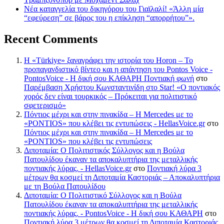
Νέα καταγγελία του δικηγόρου του Γιαϊλαλί! «Άλλη μία
“εφεύρεση” σε βάρος του η επίκληση “απορρήτου”».
Recent Comments
Η «Türkiye» ξαναγράφει την ιστορία του Horon – Το
προπαγανδιστικό βίντεο και η απάντηση του Pontos Voice -
PontosVoice - H δική σου ΚΑΘΑΡΗ Ποντιακή φωνή
στο
Παρέμβαση Χρήστου Κωνσταντινίδη στο Star! «Ο ποντιακός
χορός δεν είναι τουρκικός – Πρόκειται για πολιτιστικό
σφετερισμό»
Πόντιος μέχρι και στην πινακίδα – Η Mercedes με το
«PONTIOS» που κλέβει τις εντυπώσεις - HellasVoice.gr
στο
Πόντιος μέχρι και στην πινακίδα – Η Mercedes με το
«PONTIOS» που κλέβει τις εντυπώσεις
Διποταμία: Ο Πολιτιστικός Σύλλογος και η Βούλα
Πατουλίδου έκαναν τα αποκαλυπτήρια της μεταλλικής
ποντιακής λύρας. - HellasVoice.gr
στο
Ποντιακή λύρα 3
μέτρων θα κοσμεί τη Διποταμία Καστοριάς – Αποκαλυπτήρια
με τη Βούλα Πατουλίδου
Διποταμία: Ο Πολιτιστικό Σύλλογος και η Βούλα
Πατουλίδου έκαναν τα αποκαλυπτήρια της μεταλλικής
ποντιακής λύρας. - PontosVoice - H δική σου ΚΑΘΑΡΗ
στο
Ποντιακή λύρα 3 μέτρων θα κοσμεί τη Διποταμία Καστοριάς