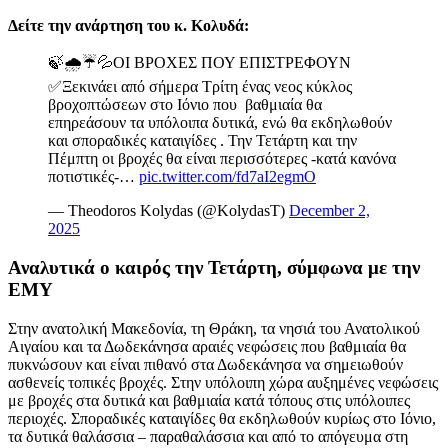
Δείτε την ανάρτηση του κ. Κολυδά:
🍃🌧☔💦ΟΙ ΒΡΟΧΕΣ ΠΟΥ ΕΠΙΣΤΡΕΦΟΥΝ
✅Ξεκινάει από σήμερα Τρίτη ένας νεος κύκλος
βροχοπτώσεων στο Ιόνιο που βαθμιαία θα
επηρεάσουν τα υπόλοιπα δυτικά, ενώ θα εκδηλωθούν
και σποραδικές καταιγίδες . Την Τετάρτη και την
Πέμπτη οι βροχές θα είναι περισσότερες -κατά κανόνα
ποτιστικές-…
pic.twitter.com/fd7aI2egmO
— Theodoros Kolydas (@KolydasT)
December 2,
2025
Αναλυτικά ο καιρός την Τετάρτη, σύμφωνα με την
ΕΜΥ
Στην ανατολική Μακεδονία, τη Θράκη, τα νησιά του Ανατολικού
Αιγαίου και τα Δωδεκάνησα αραιές νεφώσεις που βαθμιαία θα
πυκνώσουν και είναι πιθανό στα Δωδεκάνησα να σημειωθούν
ασθενείς τοπικές βροχές. Στην υπόλοιπη χώρα αυξημένες νεφώσεις
με βροχές στα δυτικά και βαθμιαία κατά τόπους στις υπόλοιπες
περιοχές. Σποραδικές καταιγίδες θα εκδηλωθούν κυρίως στο Ιόνιο,
τα δυτικά θαλάσσια – παραθαλάσσια και από το απόγευμα στη