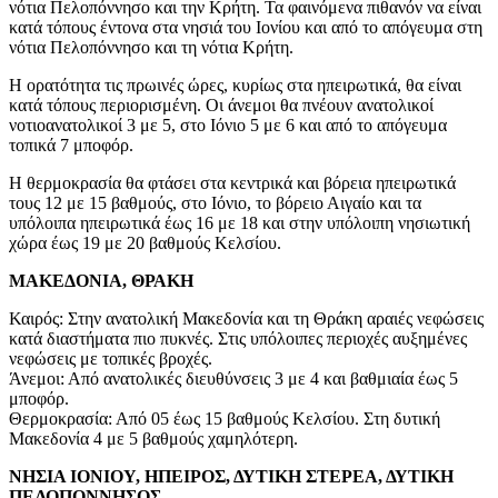
νότια Πελοπόννησο και την Κρήτη. Τα φαινόμενα πιθανόν να είναι
κατά τόπους έντονα στα νησιά του Ιονίου και από το απόγευμα στη
νότια Πελοπόννησο και τη νότια Κρήτη.
Η ορατότητα τις πρωινές ώρες, κυρίως στα ηπειρωτικά, θα είναι
κατά τόπους περιορισμένη. Οι άνεμοι θα πνέουν ανατολικοί
νοτιοανατολικοί 3 με 5, στο Ιόνιο 5 με 6 και από το απόγευμα
τοπικά 7 μποφόρ.
Η θερμοκρασία θα φτάσει στα κεντρικά και βόρεια ηπειρωτικά
τους 12 με 15 βαθμούς, στο Ιόνιο, το βόρειο Αιγαίο και τα
υπόλοιπα ηπειρωτικά έως 16 με 18 και στην υπόλοιπη νησιωτική
χώρα έως 19 με 20 βαθμούς Κελσίου.
ΜΑΚΕΔΟΝΙΑ, ΘΡΑΚΗ
Καιρός: Στην ανατολική Μακεδονία και τη Θράκη αραιές νεφώσεις
κατά διαστήματα πιο πυκνές. Στις υπόλοιπες περιοχές αυξημένες
νεφώσεις με τοπικές βροχές.
Άνεμοι: Από ανατολικές διευθύνσεις 3 με 4 και βαθμιαία έως 5
μποφόρ.
Θερμοκρασία: Από 05 έως 15 βαθμούς Κελσίου. Στη δυτική
Μακεδονία 4 με 5 βαθμούς χαμηλότερη.
ΝΗΣΙΑ ΙΟΝΙΟΥ, ΗΠΕΙΡΟΣ, ΔΥΤΙΚΗ ΣΤΕΡΕΑ, ΔΥΤΙΚΗ
ΠΕΛΟΠΟΝΝΗΣΟΣ