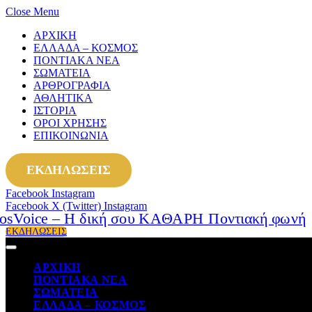
Close Menu
ΑΡΧΙΚΗ
ΕΛΛΑΔΑ – ΚΟΣΜΟΣ
ΠΟΝΤΙΑΚΑ ΝΕΑ
ΣΩΜΑΤΕΙΑ
ΑΡΘΡΟΓΡΑΦΙΑ
ΑΘΛΗΤΙΚΑ
ΙΣΤΟΡΙΑ
ΟΡΟΙ ΧΡΗΣΗΣ
ΕΠΙΚΟΙΝΩΝΙΑ
ΕΚΔΗΛΩΣΕΙΣ
Facebook
Instagram
Facebook
X (Twitter)
Instagram
ΕΚΔΗΛΩΣΕΙΣ
ΑΡΧΙΚΗ
ΠΟΝΤΙΑΚΑ ΝΕΑ
ΣΩΜΑΤΕΙΑ
ΕΛΛΑΔΑ – ΚΟΣΜΟΣ