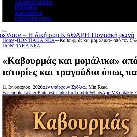
ΑΡΘΡΟΓΡΑΦΙΑ
ΙΣΤΟΡΙΑ
ΑΘΛΗΤΙΚΑ
ΕΠΙΚΟΙΝΩΝΙΑ
Home
»
ΠΟΝΤΙΑΚΑ ΝΕΑ
»
«Καβουρμάς και μομάλικα» από τον Σύλλ
ΠΟΝΤΙΑΚΑ ΝΕΑ
«Καβουρμάς και μομάλικα» από
ιστορίες και τραγούδια όπως πα
11 Ιανουαρίου, 2026
Δεν υπάρχουν Σχόλια
1 Min Read
Facebook
Twitter
Pinterest
LinkedIn
Tumblr
WhatsApp
VKontakte
E