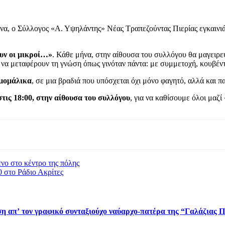
να, ο Σύλλογος «Α. Υψηλάντης» Νέας Τραπεζούντας Πιερίας εγκαινιάζ
υν οι μικροί…»
. Κάθε μήνα, στην αίθουσα του συλλόγου θα μαγειρεύ
 να μεταφέρουν τη γνώση όπως γινόταν πάντα: με συμμετοχή, κουβέντα
μομάλικα
, σε μια βραδιά που υπόσχεται όχι μόνο φαγητό, αλλά και π
στις 18:00, στην αίθουσα του συλλόγου
, για να καθίσουμε όλοι μαζί
ο στο κέντρο της πόλης
 στο Ράδιο Ακρίτες
η απ’ τον γραφικό συνταξιούχο ναύαρχο-πατέρα της “Γαλάζιας 