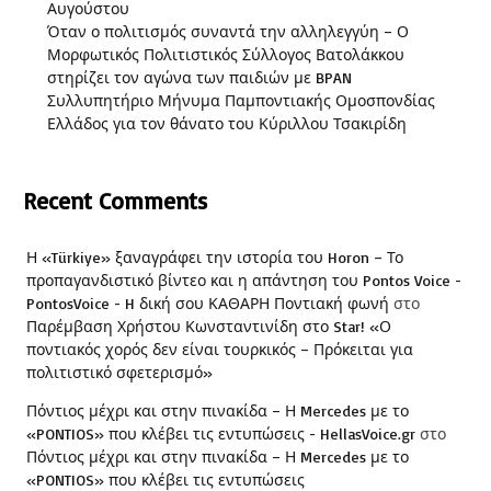
Αυγούστου
Όταν ο πολιτισμός συναντά την αλληλεγγύη – Ο
Μορφωτικός Πολιτιστικός Σύλλογος Βατολάκκου
στηρίζει τον αγώνα των παιδιών με BPAN
Συλλυπητήριο Μήνυμα Παμποντιακής Ομοσπονδίας
Ελλάδος για τον θάνατο του Κύριλλου Τσακιρίδη
Recent Comments
Η «Türkiye» ξαναγράφει την ιστορία του Horon – Το
προπαγανδιστικό βίντεο και η απάντηση του Pontos Voice -
PontosVoice - H δική σου ΚΑΘΑΡΗ Ποντιακή φωνή
στο
Παρέμβαση Χρήστου Κωνσταντινίδη στο Star! «Ο
ποντιακός χορός δεν είναι τουρκικός – Πρόκειται για
πολιτιστικό σφετερισμό»
Πόντιος μέχρι και στην πινακίδα – Η Mercedes με το
«PONTIOS» που κλέβει τις εντυπώσεις - HellasVoice.gr
στο
Πόντιος μέχρι και στην πινακίδα – Η Mercedes με το
«PONTIOS» που κλέβει τις εντυπώσεις