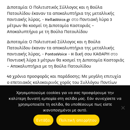
Διποταμία: Ο Πολιτιστικός Σύλλογος και η Βούλα
Πατουλίδου έκαναν τα αποκαλυπτήρια της μεταλλικής
ποντιακής λύρας. - HellasVoice.gr
στο
Ποντιακή λύρα 3
μέτρων θα κοσμεί τη Διποταμία Καστοριάς –
Αποκαλυπτήρια με τη Βούλα Πατουλίδου
Διποταμία: Ο Πολιτιστικό Σύλλογος και η Βούλα
Πατουλίδου έκαναν τα αποκαλυπτήρια της μεταλλικής
ποντιακής λύρας. - PontosVoice - H δική σου ΚΑΘΑΡΗ
στο
Ποντιακή λύρα 3 μέτρων θα κοσμεί τη Διποταμία Καστοριάς
– Αποκαλυπτήρια με τη Βούλα Πατουλίδου
40 χρόνια προσφοράς και παράδοσης: Με μεγάλη επιτυχία
ο επετειακός καλοκαιρινός χορός του Συλλόγου Ποντίων
Προσοτσάνης - HellasVoice.gr
στο
40 χρόνια προσφοράς και
Χρησιμοποιούμε cookies για να σας προσφέρουμε την
παράδοσης: Με μεγάλη επιτυχία ο επετειακός καλοκαιρινός
καλύτερη δυνατή εμπειρία στη σελίδα μας. Εάν συνεχίσετε να
χορός του Συλλόγου Ποντίων Προσοτσάνης
χρησιμοποιείτε τη σελίδα, θα υποθέσουμε πως είστε
ικανοποιημένοι με αυτό.
Εντάξει
Πολιτική απορρήτου