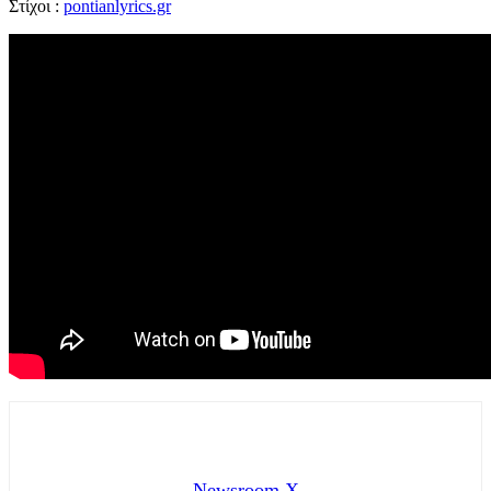
Στίχοι :
pontianlyrics.gr
Newsroom X