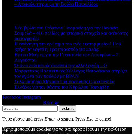
– Αποκαλυπτήρια με τη Βούλα Πατουλίδου
Πρόσφατα άρθρα
Νέο βιβλίο του Στέφανου Τανιμανίδη για την Παναγία
Σουμελά – 416 σελίδες με ιστορικά στοιχεία και ανέκδοτες
φωτογραφίες
Η απάντηση στο ερώτημα του ενός εκατομμυρίου! Πού
βρήκε τα λεφτά η Τραμπζονσπόρ για Σαλάχ;
Ημέρα Μνήμης για την Γενοκτονία των Ασσυρίων – 7
Αυγούστου
Όταν ο πολιτισμός συναντά την αλληλεγγύη – Ο
Μορφωτικός Πολιτιστικός Σύλλογος Βατολάκκου στηρίζει
τον αγώνα των παιδιών με BPAN
Συλλυπητήριο Μήνυμα Παμποντιακής Ομοσπονδίας
Ελλάδος για τον θάνατο του Κύριλλου Τσακιρίδη
Facebook
Instagram
© 2026 Designed by
BSee.gr
.
Submit
Type above and press
Enter
to search. Press
Esc
to cancel.
Χρησιμοποιούμε cookies για να σας προσφέρουμε την καλύτερη