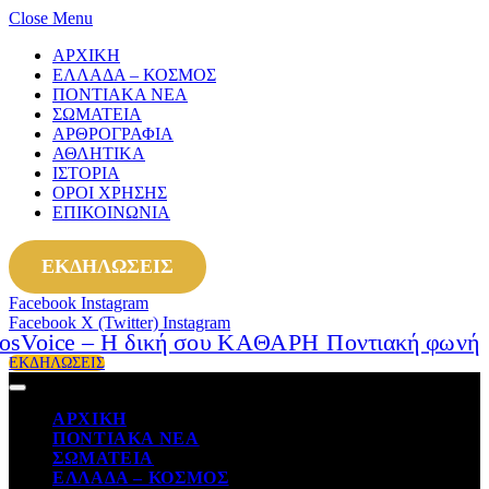
Close Menu
ΑΡΧΙΚΗ
ΕΛΛΑΔΑ – ΚΟΣΜΟΣ
ΠΟΝΤΙΑΚΑ ΝΕΑ
ΣΩΜΑΤΕΙΑ
ΑΡΘΡΟΓΡΑΦΙΑ
ΑΘΛΗΤΙΚΑ
ΙΣΤΟΡΙΑ
ΟΡΟΙ ΧΡΗΣΗΣ
ΕΠΙΚΟΙΝΩΝΙΑ
ΕΚΔΗΛΩΣΕΙΣ
Facebook
Instagram
Facebook
X (Twitter)
Instagram
ΕΚΔΗΛΩΣΕΙΣ
ΑΡΧΙΚΗ
ΠΟΝΤΙΑΚΑ ΝΕΑ
ΣΩΜΑΤΕΙΑ
ΕΛΛΑΔΑ – ΚΟΣΜΟΣ