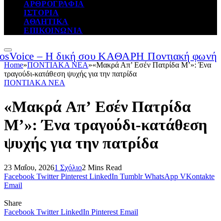
ΑΡΘΡΟΓΡΑΦΙΑ
ΙΣΤΟΡΙΑ
ΑΘΛΗΤΙΚΑ
ΕΠΙΚΟΙΝΩΝΙΑ
Home
»
ΠΟΝΤΙΑΚΑ ΝΕΑ
»
«Μακρά Απ’ Εσέν Πατρίδα Μ’»: Ένα
τραγούδι-κατάθεση ψυχής για την πατρίδα
ΠΟΝΤΙΑΚΑ ΝΕΑ
«Μακρά Απ’ Εσέν Πατρίδα
Μ’»: Ένα τραγούδι-κατάθεση
ψυχής για την πατρίδα
23 Μαΐου, 2026
1 Σχόλιο
2 Mins Read
Facebook
Twitter
Pinterest
LinkedIn
Tumblr
WhatsApp
VKontakte
Email
Share
Facebook
Twitter
LinkedIn
Pinterest
Email