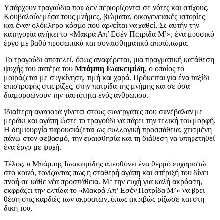
Υπάρχουν τραγούδια που δεν περιορίζονται σε νότες και στίχους.
Κουβαλούν μέσα τους μνήμες, βιώματα, οικογενειακές ιστορίες
και έναν ολόκληρο κόσμο που αρνείται να χαθεί. Σε αυτήν την
κατηγορία ανήκει το «Μακρά Απ’ Εσέν Πατρίδα Μ’», ένα μουσικό
έργο με βαθύ προσωπικό και συναισθηματικό αποτύπωμα.
Το τραγούδι αποτελεί, όπως αναφέρεται, μια πραγματική κατάθεση
ψυχής του πατέρα του
Μπάμπη Ιωακειμίδη
, ο οποίος το
μοιράζεται με συγκίνηση, τιμή και χαρά. Πρόκειται για ένα ταξίδι
επιστροφής στις ρίζες, στην πατρίδα της μνήμης και σε όσα
διαμορφώνουν την ταυτότητα ενός ανθρώπου.
Ιδιαίτερη αναφορά γίνεται στους συνεργάτες που συνέβαλαν με
μεράκι και αγάπη ώστε το τραγούδι να πάρει την τελική του μορφή.
Η δημιουργία παρουσιάζεται ως συλλογική προσπάθεια, χτισμένη
πάνω στον σεβασμό, την ευαισθησία και τη διάθεση να υπηρετηθεί
ένα έργο με ψυχή.
Τέλος, ο Μπάμπης Ιωακειμίδης απευθύνει ένα θερμό ευχαριστώ
στο κοινό, τονίζοντας πως η σταθερή αγάπη και στήριξή του δίνει
πνοή σε κάθε νέα προσπάθεια. Με την ευχή για καλή ακρόαση,
εκφράζει την ελπίδα το «Μακρά Απ’ Εσέν Πατρίδα Μ’» να βρει
θέση στις καρδιές των ακροατών, όπως ακριβώς ρίζωσε και στη
δική του.