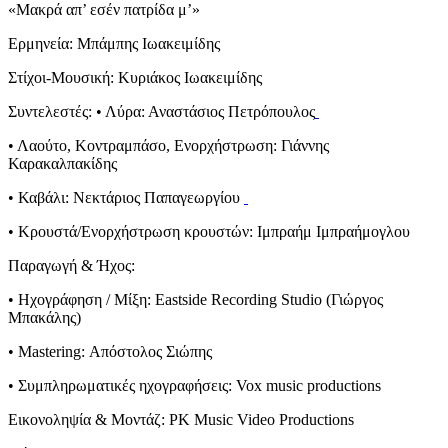
«Μακρά απ’ εσέν πατρίδα μ’»
Ερμηνεία: Μπάμπης Ιωακειμίδης
Στίχοι-Μουσική: Κυριάκος Ιωακειμίδης
Συντελεστές: • Λύρα: Αναστάσιος Πετρόπουλος
• Λαούτο, Κοντραμπάσο, Ενορχήστρωση: Γιάννης
Καρακαλπακίδης
• Καβάλι: Νεκτάριος Παπαγεωργίου
• Κρουστά/Ενορχήστρωση κρουστών: Ιμπραήμ Ιμπραήμογλου
Παραγωγή & Ήχος:
• Ηχογράφηση / Μίξη: Eastside Recording Studio (Γιώργος
Μπακάλης)
• Mastering: Απόστολος Σιώπης
• Συμπληρωματικές ηχογραφήσεις: Vox music productions
Εικονοληψία & Μοντάζ: PK Music Video Productions