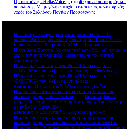
Προσοτσάνης - HellasVoice.gr
στο
40 χρόνια προσφοράς και
παράδοσης: Με μεγάλη επιτυχία ο επετειακός καλοκαιρινός
χορός του Συλλόγου Ποντίων Προσοτσάνης
Πρόσφατα σχόλια
Η «Türkiye» ξαναγράφει την ιστορία του Horon – Το
προπαγανδιστικό βίντεο και η απάντηση του Pontos Voice -
PontosVoice - H δική σου ΚΑΘΑΡΗ Ποντιακή φωνή
στο
Παρέμβαση Χρήστου Κωνσταντινίδη στο Star! «Ο ποντιακός
χορός δεν είναι τουρκικός – Πρόκειται για πολιτιστικό
σφετερισμό»
Πόντιος μέχρι και στην πινακίδα – Η Mercedes με το
«PONTIOS» που κλέβει τις εντυπώσεις - HellasVoice.gr
στο
Πόντιος μέχρι και στην πινακίδα – Η Mercedes με το
«PONTIOS» που κλέβει τις εντυπώσεις
Διποταμία: Ο Πολιτιστικός Σύλλογος και η Βούλα
Πατουλίδου έκαναν τα αποκαλυπτήρια της μεταλλικής
ποντιακής λύρας. - HellasVoice.gr
στο
Ποντιακή λύρα 3
μέτρων θα κοσμεί τη Διποταμία Καστοριάς – Αποκαλυπτήρια
με τη Βούλα Πατουλίδου
Διποταμία: Ο Πολιτιστικό Σύλλογος και η Βούλα
Πατουλίδου έκαναν τα αποκαλυπτήρια της μεταλλικής
ποντιακής λύρας. - PontosVoice - H δική σου ΚΑΘΑΡΗ
στο
Ποντιακή λύρα 3 μέτρων θα κοσμεί τη Διποταμία Καστοριάς