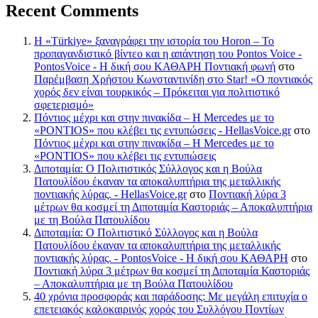
Recent Comments
Η «Türkiye» ξαναγράφει την ιστορία του Horon – Το
προπαγανδιστικό βίντεο και η απάντηση του Pontos Voice -
PontosVoice - H δική σου ΚΑΘΑΡΗ Ποντιακή φωνή
στο
Παρέμβαση Χρήστου Κωνσταντινίδη στο Star! «Ο ποντιακός
χορός δεν είναι τουρκικός – Πρόκειται για πολιτιστικό
σφετερισμό»
Πόντιος μέχρι και στην πινακίδα – Η Mercedes με το
«PONTIOS» που κλέβει τις εντυπώσεις - HellasVoice.gr
στο
Πόντιος μέχρι και στην πινακίδα – Η Mercedes με το
«PONTIOS» που κλέβει τις εντυπώσεις
Διποταμία: Ο Πολιτιστικός Σύλλογος και η Βούλα
Πατουλίδου έκαναν τα αποκαλυπτήρια της μεταλλικής
ποντιακής λύρας. - HellasVoice.gr
στο
Ποντιακή λύρα 3
μέτρων θα κοσμεί τη Διποταμία Καστοριάς – Αποκαλυπτήρια
με τη Βούλα Πατουλίδου
Διποταμία: Ο Πολιτιστικό Σύλλογος και η Βούλα
Πατουλίδου έκαναν τα αποκαλυπτήρια της μεταλλικής
ποντιακής λύρας. - PontosVoice - H δική σου ΚΑΘΑΡΗ
στο
Ποντιακή λύρα 3 μέτρων θα κοσμεί τη Διποταμία Καστοριάς
– Αποκαλυπτήρια με τη Βούλα Πατουλίδου
40 χρόνια προσφοράς και παράδοσης: Με μεγάλη επιτυχία ο
επετειακός καλοκαιρινός χορός του Συλλόγου Ποντίων