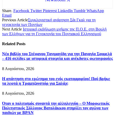
Share.
Facebook
Twitter
Pinterest
LinkedIn
Tumblr
WhatsApp
Email
Previous Article
Συγκλονιστική ανάρτηση Σάι Γκαλ για τη
γενοκτονία των Ποντίων
Next Article
Ιστορική εκδήλωση μνήμης της Π.Ο.Ε. στη Βουλή
των Ελλήνων για τη Γενοκτονία του Ποντιακού Ελληνισμού
Related
Posts
Νέο βιβλίο του Στέφανου Τανιμανίδη για την Παναγία Σουμελά
– 416 σελίδες με ιστορικά στοιχεία και ανέκδοτες φωτογραφίες
8 Αυγούστου, 2026
Η απάντηση στο ερώτημα του ενός εκατομμυρίου! Πού βρήκε
τα λεφτά η Τραμπζονσπόρ για Σαλάχ;
8 Αυγούστου, 2026
Όταν ο πολιτισμός συναντά την αλληλεγγύη – Ο Μορφωτικός
Πολιτιστικός Σύλλογος Βατολάκκου στηρίζει τον αγώνα των
παιδιών με BPAN