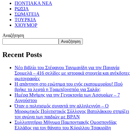
ΠΟΝΤΙΑΚΑ ΝΕΑ
ΡΩΣΙΑ
ΣΩΜΑΤΕΙΑ
ΤΟΥΡΚΙΑ
ΧΙΟΥΜΟΡ
Αναζήτηση
Αναζήτηση
Recent Posts
Νέο βιβλίο του Στέφανου Τανιμανίδη για την Παναγία
Σουμελά – 416 σελίδες με ιστορικά στοιχεία και ανέκδοτες
φωτογραφίες
Η απάντηση στο ερώτημα του ενός εκατομμυρίου! Πού
βρήκε τα λεφτά η Τραμπζονσπόρ για Σαλάχ;
Ημέρα Μνήμης για την Γενοκτονία των Ασσυρίων – 7
Αυγούστου
Όταν ο πολιτισμός συναντά την αλληλεγγύη – Ο
Μορφωτικός Πολιτιστικός Σύλλογος Βατολάκκου στηρίζει
τον αγώνα των παιδιών με BPAN
Συλλυπητήριο Μήνυμα Παμποντιακής Ομοσπονδίας
Ελλάδος για τον θάνατο του Κύριλλου Τσακιρίδη