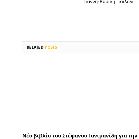
Γιάννη-Βασίλη Γιαϊλαλί
RELATED
POSTS
Νέο βιβλίο του Στέφανου Τανιμανίδη για την