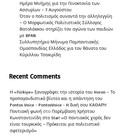
Ημέρα Μνήμης για την Γενοκτονία των
Ασσυρίων – 7 Αυγούστου
Όταν ο πολιτισμός συναντά την αλληλεγγύη
– Ο Μορφωτικός Πολιτιστικός Σύλλογος
Βατολάκκου στηρίζει τον αγώνα των παιδιών
με BPAN
Συλλυπητήριο Μήνυμα Παμποντιακής
Ομοσπονδίας Ελλάδος για τον θάνατο του
Κύριλλου Τσακιρίδη
Recent Comments
Η «Türkiye» ξαναγράφει την ιστορία του Horon – Το
προπαγανδιστικό βίντεο και η απάντηση του
Pontos Voice - PontosVoice - H δική σου ΚΑΘΑΡΗ
Ποντιακή φωνή
στο
Παρέμβαση Χρήστου
Κωνσταντινίδη στο Star! «Ο ποντιακός χορός δεν
είναι τουρκικός – Πρόκειται για πολιτιστικό
σφετερισμό»