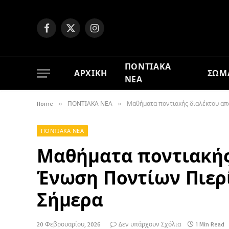
Facebook
X
Instagram
(Twitter)
ΠΟΝΤΙΑΚΑ
ΑΡΧΙΚΗ
ΣΩΜ
ΝΕΑ
Home
»
ΠΟΝΤΙΑΚΑ ΝΕΑ
»
Μαθήματα ποντιακής διαλέκτου απο
ΠΟΝΤΙΑΚΑ ΝΕΑ
Μαθήματα ποντιακής
Ένωση Ποντίων Πιερί
Σήμερα
20 Φεβρουαρίου, 2026
Δεν υπάρχουν Σχόλια
1 Min Read