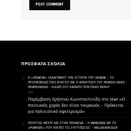
ΠΡΌΣΦΑΤΑ ΣΧΌΛΙΑ
Η «TÜRKIYE» ΞΑΝΑΓΡΆΦΕΙ ΤΗΝ ΙΣΤΟΡΊΑ ΤΟΥ HORON – ΤΟ
ΠΡΟΠΑΓΑΝΔΙΣΤΙΚΌ ΒΊΝΤΕΟ ΚΑΙ Η ΑΠΆΝΤΗΣΗ ΤΟΥ PONTOS VOICE -
PONTOSVOICE - H ΔΙΚΉ ΣΟΥ ΚΑΘΑΡΗ ΠΟΝΤΙΑΚΉ ΦΩΝΉ
στο
Παρέμβαση Χρήστου Κωνσταντινίδη στο Star! «Ο
ποντιακός χορός δεν είναι τουρκικός – Πρόκειται
για πολιτιστικό σφετερισμό»
ΠΌΝΤΙΟΣ ΜΈΧΡΙ ΚΑΙ ΣΤΗΝ ΠΙΝΑΚΊΔΑ – Η MERCEDES ΜΕ ΤΟ
«PONTIOS» ΠΟΥ ΚΛΈΒΕΙ ΤΙΣ ΕΝΤΥΠΏΣΕΙΣ - HELLASVOICE.GR