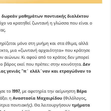
ο
δωρεάν μαθημάτων ποντιακής διαλέκτου
τόχο να κρατηθεί ζωντανή η γλώσσα που είναι ο
ας.
ηρίζεται μόνο στη μνήμη και στα έθιμα, αλλά
λεκτο, μια «ζωντανή αρχαιότητα» που κράτησε
ων αιώνων. Κι αφού από το κράτος δεν μπορεί
το βάρος εκεί που πρέπει: στην κοινότητα.
Δεν
μιας γενιάς ¨π΄ ελάλ΄ναν και ετραγώδναν το
ησε το
1997
, με αφετηρία την αείμνηστη
Βέρα
δάξει η
Αναστασία Μαχαιρίδου
(Φιλόλογος,
ύτρια ποντιακής). Θα λειτουργήσουν
τμήματα