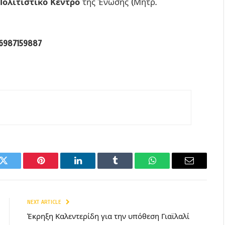
ολιτιστικό Κέντρο
της Ένωσης (Μητρ.
6987159887
k
Twitter
Pinterest
LinkedIn
Tumblr
WhatsApp
Email
NEXT ARTICLE
Έκρηξη Καλεντερίδη για την υπόθεση Γιαϊλαλί