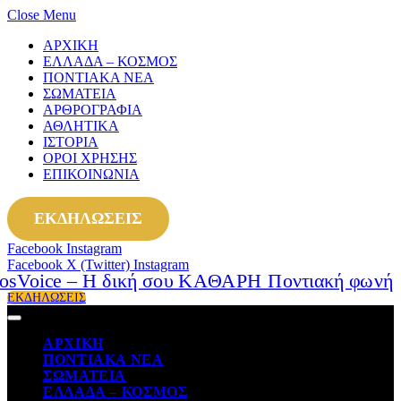
Close Menu
ΑΡΧΙΚΗ
ΕΛΛΑΔΑ – ΚΟΣΜΟΣ
ΠΟΝΤΙΑΚΑ ΝΕΑ
ΣΩΜΑΤΕΙΑ
ΑΡΘΡΟΓΡΑΦΙΑ
ΑΘΛΗΤΙΚΑ
ΙΣΤΟΡΙΑ
ΟΡΟΙ ΧΡΗΣΗΣ
ΕΠΙΚΟΙΝΩΝΙΑ
ΕΚΔΗΛΩΣΕΙΣ
Facebook
Instagram
Facebook
X (Twitter)
Instagram
ΕΚΔΗΛΩΣΕΙΣ
ΑΡΧΙΚΗ
ΠΟΝΤΙΑΚΑ ΝΕΑ
ΣΩΜΑΤΕΙΑ
ΕΛΛΑΔΑ – ΚΟΣΜΟΣ