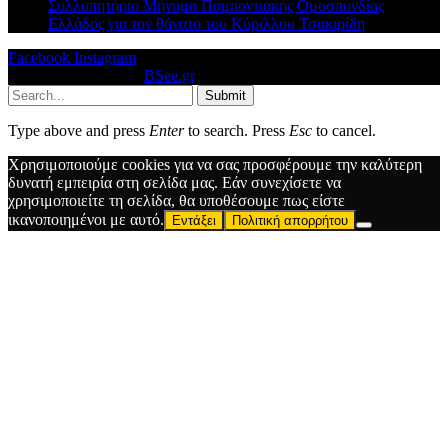
Συλλυπητήριο Μήνυμα Παμποντιακής Ομοσπονδίας
Ελλάδος για τον θάνατο του Κύριλλου Τσακιρίδη
Facebook
Instagram
© 2026 Designed by
BSee.gr
.
Submit
Type above and press
Enter
to search. Press
Esc
to cancel.
Χρησιμοποιούμε cookies για να σας προσφέρουμε την καλύτερη
δυνατή εμπειρία στη σελίδα μας. Εάν συνεχίσετε να
χρησιμοποιείτε τη σελίδα, θα υποθέσουμε πως είστε
ικανοποιημένοι με αυτό.
Εντάξει
Πολιτική απορρήτου