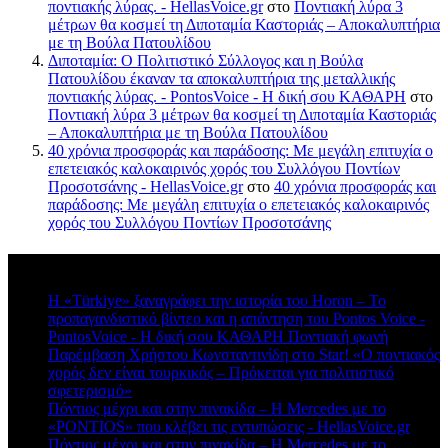
ποντιακής λύρας. - HellasVoice.gr
στο
Ποντιακή λύρα 3
μέτρων θα κοσμεί τη Διποταμία Καστοριάς – Αποκαλυπτήρια
με τη Βούλα Πατουλίδου
Διποταμία: Ο Πολιτιστικό Σύλλογος και η Βούλα
Πατουλίδου έκαναν τα αποκαλυπτήρια της μεταλλικής
ποντιακής λύρας. - PontosVoice - H δική σου ΚΑΘΑΡΗ
στο
Ποντιακή λύρα 3 μέτρων θα κοσμεί τη Διποταμία Καστοριάς
– Αποκαλυπτήρια με τη Βούλα Πατουλίδου
40 χρόνια προσφοράς και παράδοσης: Με μεγάλη επιτυχία ο
επετειακός καλοκαιρινός χορός του Συλλόγου Ποντίων
Προσοτσάνης - HellasVoice.gr
στο
40 χρόνια προσφοράς και
παράδοσης: Με μεγάλη επιτυχία ο επετειακός καλοκαιρινός
χορός του Συλλόγου Ποντίων Προσοτσάνης
Πρόσφατα σχόλια
Η «Türkiye» ξαναγράφει την ιστορία του Horon – Το
προπαγανδιστικό βίντεο και η απάντηση του Pontos Voice -
PontosVoice - H δική σου ΚΑΘΑΡΗ Ποντιακή φωνή
στο
Παρέμβαση Χρήστου Κωνσταντινίδη στο Star! «Ο ποντιακός
χορός δεν είναι τουρκικός – Πρόκειται για πολιτιστικό
σφετερισμό»
Πόντιος μέχρι και στην πινακίδα – Η Mercedes με το
«PONTIOS» που κλέβει τις εντυπώσεις - HellasVoice.gr
στο
Πόντιος μέχρι και στην πινακίδα – Η Mercedes με το