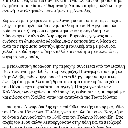
και 18ο αιώνα, αποτέλεσαν την ασημένια φλέβα που τροφοδότησε
όχι μόνο τα ταμεία της Οθωμανικής Αυτοκρατορίας, αλλά και την
αντοχή των ελληνικών κοινοτήτων της Ανατολής.
Σύμφωνα με την έρευνα, η γεωλογική ιδιαιτερότητα της περιοχής
εξηγεί την ύπαρξη πλούσιων μεταλλευμάτων. Η Αργυρούπολη
βρίσκεται σε ζώνη που επηρεάστηκε από τη σύγκλιση των
λιθοσφαιρικών πλακών Αφρικής και Ευρασίας, γεγονός που
ευνόησε τη δημιουργία υδροθερμικών κοιτασμάτων. Μέσα σε
αυτά τα πετρώματα αναπτύχθηκαν μεταλλεύματα με μόλυβδο,
χαλκό, ψευδάργυρο, σίδηρο, αλλά και πολύτιμα μέταλλα, όπως
άργυρος και χρυσός.
Η μεταλλευτική παράδοση της περιοχής συνδέεται από τον Βασίλη
Κωνσταντινίδη με βαθιές ιστορικές ρίζες. Η αναφορά του Ομήρου
στην Αλύβη, «όθεν αργύρου εστί γενέθλη», παρουσιάζεται ως
ένδειξη ότι η μεταλλευτική δραστηριότητα στον ευρύτερο χώρο
του Πόντου έχει αρχαιότατη καταγωγή. Η τεχνογνωσία των
Χαλύβων, των αρχαίων μεταλλουργών, φαίνεται πως μεταφέρθηκε
και ρίζωσε στη Χαλδία, νότια και ανατολικά της Τραπεζούντας.
Η ακμή της Αργυρούπολης ήρθε επί Οθωμανικής κυριαρχίας, ιδίως
τον 17ο και 18ο αιώνα. Η πόλη, γνωστή παλαιότερα ως Καν, πήρε
το όνομα Αργυρούπολη το 1846 από τον Γεώργιο Κυριακίδη. Στις
αρχές του 18ου αιώνα λειτουργούσαν στην πόλη και τα περίχωρά
της 17 μεταλλεία, ενώ η ακτινοβολία της έφτανε σε δεκάδες