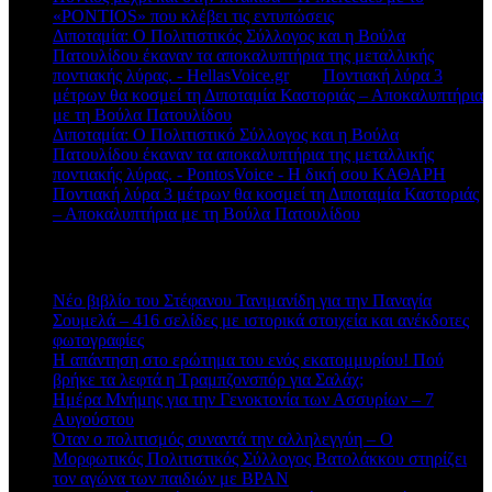
«PONTIOS» που κλέβει τις εντυπώσεις
Διποταμία: Ο Πολιτιστικός Σύλλογος και η Βούλα
Πατουλίδου έκαναν τα αποκαλυπτήρια της μεταλλικής
ποντιακής λύρας. - HellasVoice.gr
στο
Ποντιακή λύρα 3
μέτρων θα κοσμεί τη Διποταμία Καστοριάς – Αποκαλυπτήρια
με τη Βούλα Πατουλίδου
Διποταμία: Ο Πολιτιστικό Σύλλογος και η Βούλα
Πατουλίδου έκαναν τα αποκαλυπτήρια της μεταλλικής
ποντιακής λύρας. - PontosVoice - H δική σου ΚΑΘΑΡΗ
στο
Ποντιακή λύρα 3 μέτρων θα κοσμεί τη Διποταμία Καστοριάς
– Αποκαλυπτήρια με τη Βούλα Πατουλίδου
Πρόσφατα άρθρα
Νέο βιβλίο του Στέφανου Τανιμανίδη για την Παναγία
Σουμελά – 416 σελίδες με ιστορικά στοιχεία και ανέκδοτες
φωτογραφίες
Η απάντηση στο ερώτημα του ενός εκατομμυρίου! Πού
βρήκε τα λεφτά η Τραμπζονσπόρ για Σαλάχ;
Ημέρα Μνήμης για την Γενοκτονία των Ασσυρίων – 7
Αυγούστου
Όταν ο πολιτισμός συναντά την αλληλεγγύη – Ο
Μορφωτικός Πολιτιστικός Σύλλογος Βατολάκκου στηρίζει
τον αγώνα των παιδιών με BPAN