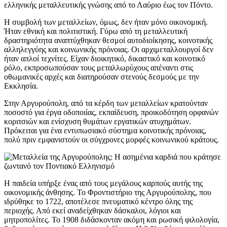
ελληνικής μεταλλευτικής γνώσης από το Λαύριο έως τον Πόντο.
Η συμβολή των μεταλλείων, όμως, δεν ήταν μόνο οικονομική.
Ήταν εθνική και πολιτιστική. Γύρω από τη μεταλλευτική
δραστηριότητα αναπτύχθηκαν θεσμοί αυτοδιοίκησης, κοινοτικής
αλληλεγγύης και κοινωνικής πρόνοιας. Οι αρχιμεταλλουργοί δεν
ήταν απλοί τεχνίτες. Είχαν διοικητικό, δικαστικό και κοινοτικό
ρόλο, εκπροσωπούσαν τους μεταλλωρύχους απέναντι στις
οθωμανικές αρχές και διατηρούσαν στενούς δεσμούς με την
Εκκλησία.
Στην Αργυρούπολη, από τα κέρδη των μεταλλείων κρατούνταν
ποσοστό για έργα οδοποιίας, εκπαίδευση, προικοδότηση ορφανών
κοριτσιών και ενίσχυση θυμάτων εργατικών ατυχημάτων.
Πρόκειται για ένα εντυπωσιακό σύστημα κοινοτικής πρόνοιας,
πολύ πριν εμφανιστούν οι σύγχρονες μορφές κοινωνικού κράτους.
Η παιδεία υπήρξε ένας από τους μεγάλους καρπούς αυτής της
οικονομικής άνθησης. Το Φροντιστήριο της Αργυρούπολης, που
ιδρύθηκε το 1722, αποτέλεσε πνευματικό κέντρο όλης της
περιοχής. Από εκεί αναδείχθηκαν δάσκαλοι, λόγιοι και
μητροπολίτες. Το 1908 διδάσκονταν ακόμη και ρωσική φιλολογία,