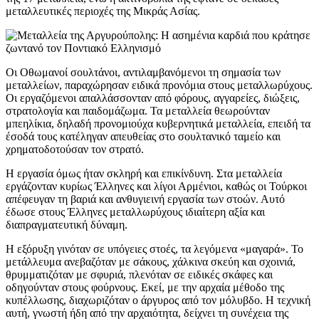
μεταλλευτικές περιοχές της Μικράς Ασίας.
Οι Οθωμανοί σουλτάνοι, αντιλαμβανόμενοι τη σημασία των
μεταλλείων, παραχώρησαν ειδικά προνόμια στους μεταλλωρύχους.
Οι εργαζόμενοι απαλλάσσονταν από φόρους, αγγαρείες, διώξεις,
στρατολογία και παιδομάζωμα. Τα μεταλλεία θεωρούνταν
μπεηλίκια, δηλαδή προνομιούχα κυβερνητικά μεταλλεία, επειδή τα
έσοδά τους κατέληγαν απευθείας στο σουλτανικό ταμείο και
χρηματοδοτούσαν τον στρατό.
Η εργασία όμως ήταν σκληρή και επικίνδυνη. Στα μεταλλεία
εργάζονταν κυρίως Έλληνες και λίγοι Αρμένιοι, καθώς οι Τούρκοι
απέφευγαν τη βαριά και ανθυγιεινή εργασία των στοών. Αυτό
έδωσε στους Έλληνες μεταλλωρύχους ιδιαίτερη αξία και
διαπραγματευτική δύναμη.
Η εξόρυξη γινόταν σε υπόγειες στοές, τα λεγόμενα «μαγαρά». Το
μετάλλευμα ανεβαζόταν με σάκους, χάλκινα σκεύη και σχοινιά,
θρυμματιζόταν με σφυριά, πλενόταν σε ειδικές σκάφες και
οδηγούνταν στους φούρνους. Εκεί, με την αρχαία μέθοδο της
κυπέλλωσης, διαχωριζόταν ο άργυρος από τον μόλυβδο. Η τεχνική
αυτή, γνωστή ήδη από την αρχαιότητα, δείχνει τη συνέχεια της