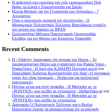
Η απάντηση στο ερώτημα του ενός εκατομμυρίου! Πού
βρήκε τα λεφτά η Τραμπζονσπόρ για Σαλάχ;
Ημέρα Μνήμης για την Γενοκτονία των Ασσυρίων – 7
Αυγούστου
Όταν ο πολιτισμός συναντά την αλληλεγγύη – Ο
Μορφωτικός Πολιτιστικός Σύλλογος Βατολάκκου στηρίζει
τον αγώνα των παιδιών με BPAN
Συλλυπητήριο Μήνυμα Παμποντιακής Ομοσπονδίας
Ελλάδος για τον θάνατο του Κύριλλου Τσακιρίδη
Recent Comments
Η «Türkiye» ξαναγράφει την ιστορία του Horon – Το
προπαγανδιστικό βίντεο και η απάντηση του Pontos Voice -
PontosVoice - H δική σου ΚΑΘΑΡΗ Ποντιακή φωνή
στο
Παρέμβαση Χρήστου Κωνσταντινίδη στο Star! «Ο ποντιακός
χορός δεν είναι τουρκικός – Πρόκειται για πολιτιστικό
σφετερισμό»
Πόντιος μέχρι και στην πινακίδα – Η Mercedes με το
«PONTIOS» που κλέβει τις εντυπώσεις - HellasVoice.gr
στο
Πόντιος μέχρι και στην πινακίδα – Η Mercedes με το
«PONTIOS» που κλέβει τις εντυπώσεις
Διποταμία: Ο Πολιτιστικός Σύλλογος και η Βούλα
Πατουλίδου έκαναν τα αποκαλυπτήρια της μεταλλικής