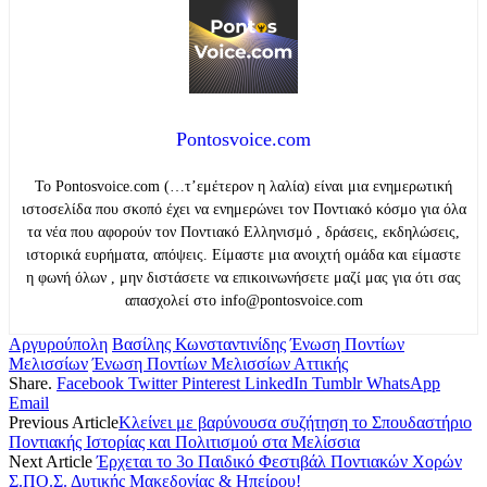
Pontosvoice.com
Το Pontosvoice.com (…τ’εμέτερον η λαλία) είναι μια ενημερωτική
ιστοσελίδα που σκοπό έχει να ενημερώνει τον Ποντιακό κόσμο για όλα
τα νέα που αφορούν τον Ποντιακό Ελληνισμό , δράσεις, εκδηλώσεις,
ιστορικά ευρήματα, απόψεις. Είμαστε μια ανοιχτή ομάδα και είμαστε
η φωνή όλων , μην διστάσετε να επικοινωνήσετε μαζί μας για ότι σας
απασχολεί στο info@pontosvoice.com
Αργυρούπολη
Βασίλης Κωνσταντινίδης
Ένωση Ποντίων
Μελισσίων
Ένωση Ποντίων Μελισσίων Αττικής
Share.
Facebook
Twitter
Pinterest
LinkedIn
Tumblr
WhatsApp
Email
Previous Article
Κλείνει με βαρύνουσα συζήτηση το Σπουδαστήριο
Ποντιακής Ιστορίας και Πολιτισμού στα Μελίσσια
Next Article
Έρχεται το 3ο Παιδικό Φεστιβάλ Ποντιακών Χορών
Σ.ΠΟ.Σ. Δυτικής Μακεδονίας & Ηπείρου!