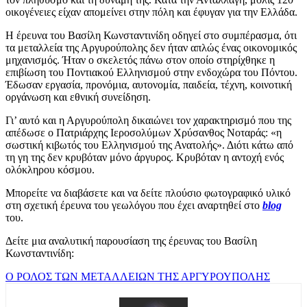
οικογένειες είχαν απομείνει στην πόλη και έφυγαν για την Ελλάδα.
Η έρευνα του Βασίλη Κωνσταντινίδη οδηγεί στο συμπέρασμα, ότι
τα μεταλλεία της Αργυρούπολης δεν ήταν απλώς ένας οικονομικός
μηχανισμός. Ήταν ο σκελετός πάνω στον οποίο στηρίχθηκε η
επιβίωση του Ποντιακού Ελληνισμού στην ενδοχώρα του Πόντου.
Έδωσαν εργασία, προνόμια, αυτονομία, παιδεία, τέχνη, κοινοτική
οργάνωση και εθνική συνείδηση.
Γι’ αυτό και η Αργυρούπολη δικαιώνει τον χαρακτηρισμό που της
απέδωσε ο Πατριάρχης Ιεροσολύμων Χρύσανθος Νοταράς: «η
σωστική κιβωτός του Ελληνισμού της Ανατολής». Διότι κάτω από
τη γη της δεν κρυβόταν μόνο άργυρος. Κρυβόταν η αντοχή ενός
ολόκληρου κόσμου.
Μπορείτε να διαβάσετε και να δείτε πλούσιο φωτογραφικό υλικό
στη σχετική έρευνα του γεωλόγου που έχει αναρτηθεί στο
blog
του.
Δείτε μια αναλυτική παρουσίαση της έρευνας του Βασίλη
Κωνσταντινίδη:
Ο ΡΟΛΟΣ ΤΩΝ ΜΕΤΑΛΛΕΙΩΝ ΤΗΣ ΑΡΓΥΡΟΥΠΟΛΗΣ