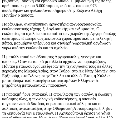
βυζαντινή μουσική και εμπορικό δίκαιο. Η βιβλιοθήκη της πόλης
αριθμούσε περίπου 5.000 τόμους, από τους οποίους 973
διασώθηκαν και φυλάσσονται σήμερα στην Εύξεινο Λέσχη
Ποντίων Νάουσας.
Παράλληλα, αναπτύχθηκαν εργαστήρια αργυροχρυσοχοΐας,
εκκλησιαστικής τέχνης, ξυλογλυπτικής και ενδυμασίας. Οι
εκκλησίες, τα σχολεία και τα σπίτια των χωριών της Αργυρούπολης
απέκτησαν ιδιαίτερα αρχιτεκτονικά χαρακτηριστικά, με πελεκητή
πέτρα, μαρμάρινα υπέρθυρα και σταθερή χωροταξική οργάνωση
γύρω από την εκκλησία και το σχολείο.
Η μεταλλευτική παράδοση της Αργυρούπολης γέννησε και
αποικίες. Όταν τα τοπικά μεταλλεία άρχισαν να παρακμάζουν,
Πόντιοι μεταλλουργοί μετέφεραν την τεχνογνωσία τους σε άλλες
περιοχές της Μικράς Ασίας, στον Ταύρο, στο Άκ Νταγ Μαντέν, στο
Ερζερούμ, στα Άδανα, στην Τιφλίδα και αλλού. Έτσι, η Χαλδία
μετατράπηκε από καταφύγιο καταπιεσμένων Ελλήνων σε
μητρόπολη μεταλλευτικών παροικιών.
Η παρακμή ήρθε σταδιακά. Η αποψίλωση των δασών, η έλλειψη
καύσιμης ύλης, η τεχνολογική καθυστέρηση, η απουσία
συγκοινωνιακού δικτύου, οι ρωσοτουρκικοί πόλεμοι και οι
πολιτικές ανακατατάξεις στην Οθωμανική Αυτοκρατορία έπληξαν
τη λειτουργία των μεταλλείων. Η Αργυρούπολη άρχισε να χάνει
τον πληθυσμό και τη δύναμή της. Κατά την Ανταλλαγή, μόλις 120