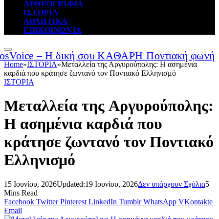
ΑΡΘΡΟΓΡΑΦΙΑ
ΙΣΤΟΡΙΑ
ΑΘΛΗΤΙΚΑ
ΕΠΙΚΟΙΝΩΝΙΑ
Home
»
ΙΣΤΟΡΙΑ
»
Mεταλλεία της Αργυρούπολης: Η ασημένια
καρδιά που κράτησε ζωντανό τον Ποντιακό Ελληνισμό
ΙΣΤΟΡΙΑ
Mεταλλεία της Αργυρούπολης:
Η ασημένια καρδιά που
κράτησε ζωντανό τον Ποντιακό
Ελληνισμό
15 Ιουνίου, 2026
Updated:
19 Ιουνίου, 2026
Δεν υπάρχουν Σχόλια
5
Mins Read
Facebook
Twitter
Pinterest
LinkedIn
Tumblr
WhatsApp
VKontakte
Email