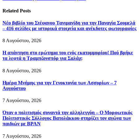
Related
Posts
Νέο βιβλίο του Στέφανου Τανιμανίδη για την Παναγία Σουμελά
– 416 σελίδες με ιστορικά στοιχεία και ανέκδοτες φωτογραφίες
8 Αυγούστου, 2026
Η απάντηση στο ερώτημα του ενός εκατομμυρίου! Πού βρήκε
τα λεφτά η Τραμπζονσπόρ για Σαλάχ;
8 Αυγούστου, 2026
Ημέρα Μνήμης για την Γενοκτονία των Ασσυρίων – 7
Αυγούστου
7 Αυγούστου, 2026
Όταν ο πολιτισμός συναντά την αλληλεγγύη – Ο Μορφωτικός
Πολιτιστικός Σύλλογος Βατολάκκου στηρίζει τον αγώνα των
παιδιών με BPAN
7 Αυγούστου, 2026