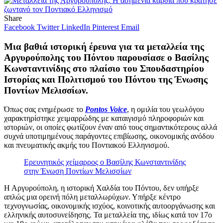
Share
Facebook
Twitter
LinkedIn
Pinterest
Email
Μια βαθιά ιστορική έρευνα για τα μεταλλεία της
Αργυρούπολης του Πόντου παρουσίασε ο Βασίλης
Κωνσταντινίδης στο πλαίσιο του Σπουδαστηρίου
Ιστορίας και Πολιτισμού του Πόντου της Ένωσης
Ποντίων Μελισσίων.
Όπως σας ενημέρωσε το
Pontos Voice
, η ομιλία του γεωλόγου
χαρακτηρίστηκε χειμαρρώδης με καταιγισμό πληροφοριών και
ιστοριών, οι οποίες φωτίζουν έναν από τους σημαντικότερους αλλά
συχνά υποτιμημένους παράγοντες επιβίωσης, οικονομικής ανόδου
και πνευματικής ακμής του Ποντιακού Ελληνισμού.
Ερευνητικός χείμαρρος ο Βασίλης Κωνσταντινίδης
στην Ένωση Ποντίων Μελισσίων
Η Αργυρούπολη, η ιστορική Χαλδία του Πόντου, δεν υπήρξε
απλώς μια ορεινή πόλη μεταλλωρύχων. Υπήρξε κέντρο
τεχνογνωσίας, οικονομικής ισχύος, κοινοτικής αυτοοργάνωσης και
ελληνικής αυτοσυνείδησης. Τα μεταλλεία της, ιδίως κατά τον 17ο