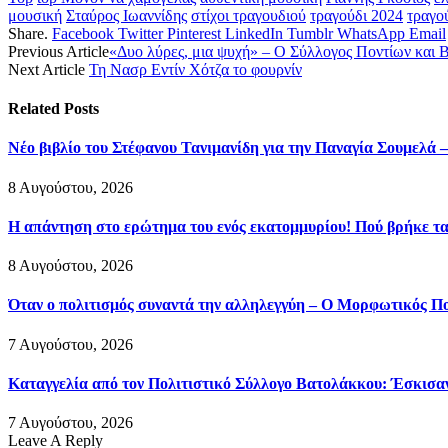
μουσική
Σταύρος Ιωαννίδης
στίχοι τραγουδιού
τραγούδι 2024
τραγο
Share.
Facebook
Twitter
Pinterest
LinkedIn
Tumblr
WhatsApp
Email
Previous Article
«Δυο λύρες, μια ψυχή» – Ο Σύλλογος Ποντίων και Β
Next Article
Τη Νασρ Εντίν Χότζα το φουρνίν
Related
Posts
Νέο βιβλίο του Στέφανου Τανιμανίδη για την Παναγία Σουμελά –
8 Αυγούστου, 2026
Η απάντηση στο ερώτημα του ενός εκατομμυρίου! Πού βρήκε τ
8 Αυγούστου, 2026
Όταν ο πολιτισμός συναντά την αλληλεγγύη – Ο Μορφωτικός Π
7 Αυγούστου, 2026
Καταγγελία από τον Πολιτιστικό Σύλλογο Βατολάκκου: Έσκισαν 
7 Αυγούστου, 2026
Leave A Reply