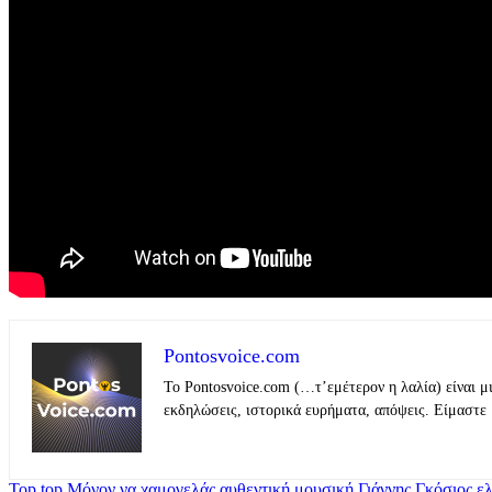
Pontosvoice.com
Το Pontosvoice.com (…τ’εμέτερον η λαλία) είναι μ
εκδηλώσεις, ιστορικά ευρήματα, απόψεις. Είμαστε 
Top
top Μόνον να χαμογελάς
αυθεντική μουσική
Γιάννης Γκόσιος
ε