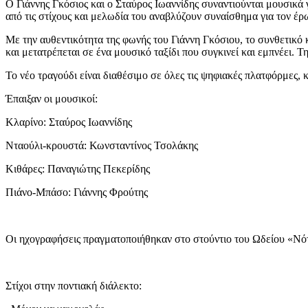
Ο Γιάννης Γκόσιος και ο Σταύρος Ιωαννίδης συναντιούνται μουσικά 
από τις στίχους και μελωδία του αναβλύζουν συναίσθημα για τον έρω
Με την αυθεντικότητα της φωνής του Γιάννη Γκόσιου, το συνθετικό 
και μετατρέπεται σε ένα μουσικό ταξίδι που συγκινεί και εμπνέει
Το νέο τραγούδι είναι διαθέσιμο σε όλες τις ψηφιακές πλατφόρμες, κ
Έπαιξαν οι μουσικοί:
Κλαρίνο: Σταύρος Ιωαννίδης
Νταούλι-κρουστά: Κωνσταντίνος Τσολάκης
Κιθάρες: Παναγιώτης Πεκερίδης
Πιάνο-Μπάσο: Γιάννης Φρούτης
Οι ηχογραφήσεις πραγματοποιήθηκαν στο στούντιο του Ωδείου «Ν
Στίχοι στην ποντιακή διάλεκτο: