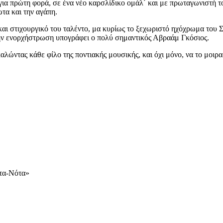
για πρώτη φορά, σε ένα νέο καρσλίδικο ομάλ´ και με πρωταγωνιστή τ
τα και την αγάπη.
και στιχουργικό του ταλέντο, μα κυρίως το ξεχωριστό ηχόχρωμα του Σ
. Την ενορχήστρωση υπογράφει ο πολύ σημαντικός Αβραάμ Γκόσιος.
αλώντας κάθε φίλο της ποντιακής μουσικής, και όχι μόνο, να το μοιρα
ότα-Νότα»