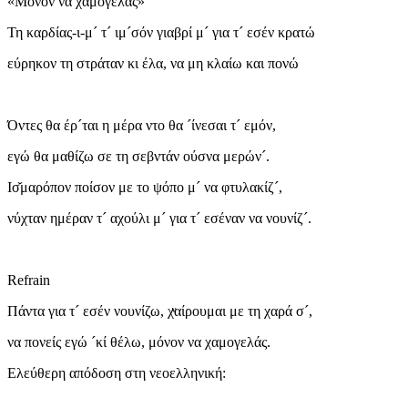
«Μόνον να χαμογελάς»
Τη καρδίας-ι-μ´ τ´ ιμ´σόν γιαβρί μ´ για τ´ εσέν κρατώ
εύρηκον τη στράταν κι έλα, να μη κλαίω και πονώ
Όντες θα έρ´ται η μέρα ντο θα ´ίνεσαι τ´ εμόν,
εγώ θα μαθίζω σε τη σεβντάν ούσνα μερών´.
Ισ̌μαρόπον ποίσον με το ψόπο μ´ να φτυλακίζ´,
νύχταν ημέραν τ´ αχούλι μ´ για τ´ εσέναν να νουνίζ´.
Refrain
Πάντα για τ´ εσέν νουνίζω, χͮαίρουμαι με τη χαρά σ´,
να πονείς εγώ ´κί θέλω, μόνον να χαμογελάς.
Ελεύθερη απόδοση στη νεοελληνική: