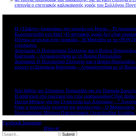
επιτυχία ο επετειακός καλοκαιρινός χορός του Συλλόγου Πο
Πρόσφατα σχόλια
Η «Türkiye» ξαναγράφει την ιστορία του Horon – Το προπαγα
Κωνσταντινίδη στο Star! «Ο ποντιακός χορός δεν είναι τουρκι
Πόντιος μέχρι και στην πινακίδα – Η Mercedes με το «PONTIO
εντυπώσεις
Διποταμία: Ο Πολιτιστικός Σύλλογος και η Βούλα Πατουλίδου 
Καστοριάς – Αποκαλυπτήρια με τη Βούλα Πατουλίδου
Διποταμία: Ο Πολιτιστικό Σύλλογος και η Βούλα Πατουλίδου
κοσμεί τη Διποταμία Καστοριάς – Αποκαλυπτήρια με τη Βού
Πρόσφατα άρθρα
Νέο βιβλίο του Στέφανου Τανιμανίδη για την Παναγία Σουμελά
Η απάντηση στο ερώτημα του ενός εκατομμυρίου! Πού βρήκε
Ημέρα Μνήμης για την Γενοκτονία των Ασσυρίων – 7 Αυγού
Όταν ο πολιτισμός συναντά την αλληλεγγύη – Ο Μορφωτικός
Συλλυπητήριο Μήνυμα Παμποντιακής Ομοσπονδίας Ελλάδος γ
Facebook
Instagram
© 2026 Designed by
BSee.gr
.
Submit