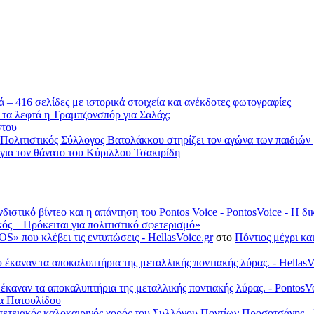
 – 416 σελίδες με ιστορικά στοιχεία και ανέκδοτες φωτογραφίες
 τα λεφτά η Τραμπζονσπόρ για Σαλάχ;
στου
 Πολιτιστικός Σύλλογος Βατολάκκου στηρίζει τον αγώνα των παιδιώ
ια τον θάνατο του Κύριλλου Τσακιρίδη
νδιστικό βίντεο και η απάντηση του Pontos Voice - PontosVoice - 
κός – Πρόκειται για πολιτιστικό σφετερισμό»
S» που κλέβει τις εντυπώσεις - HellasVoice.gr
στο
Πόντιος μέχρι κα
έκαναν τα αποκαλυπτήρια της μεταλλικής ποντιακής λύρας. - HellasV
 έκαναν τα αποκαλυπτήρια της μεταλλικής ποντιακής λύρας. - Ponto
λα Πατουλίδου
πετειακός καλοκαιρινός χορός του Συλλόγου Ποντίων Προσοτσάνης - 