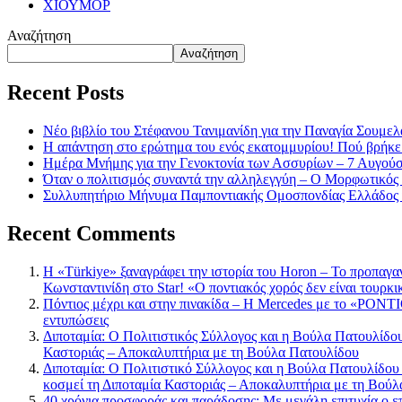
ΧΙΟΥΜΟΡ
Αναζήτηση
Αναζήτηση
Recent Posts
Νέο βιβλίο του Στέφανου Τανιμανίδη για την Παναγία Σουμελά
Η απάντηση στο ερώτημα του ενός εκατομμυρίου! Πού βρήκε
Ημέρα Μνήμης για την Γενοκτονία των Ασσυρίων – 7 Αυγού
Όταν ο πολιτισμός συναντά την αλληλεγγύη – Ο Μορφωτικός
Συλλυπητήριο Μήνυμα Παμποντιακής Ομοσπονδίας Ελλάδος γ
Recent Comments
Η «Türkiye» ξαναγράφει την ιστορία του Horon – Το προπαγα
Κωνσταντινίδη στο Star! «Ο ποντιακός χορός δεν είναι τουρκι
Πόντιος μέχρι και στην πινακίδα – Η Mercedes με το «PONTIO
εντυπώσεις
Διποταμία: Ο Πολιτιστικός Σύλλογος και η Βούλα Πατουλίδου 
Καστοριάς – Αποκαλυπτήρια με τη Βούλα Πατουλίδου
Διποταμία: Ο Πολιτιστικό Σύλλογος και η Βούλα Πατουλίδου
κοσμεί τη Διποταμία Καστοριάς – Αποκαλυπτήρια με τη Βού
40 χρόνια προσφοράς και παράδοσης: Με μεγάλη επιτυχία ο ε