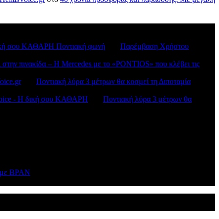
H δική σου ΚΑΘΑΡΗ Ποντιακή φωνή
στο
Παρέμβαση Χρήστου
ι στην πινακίδα – Η Mercedes με το «PONTIOS» που κλέβει τις
oice.gr
στο
Ποντιακή λύρα 3 μέτρων θα κοσμεί τη Διποταμία
sVoice - H δική σου ΚΑΘΑΡΗ
στο
Ποντιακή λύρα 3 μέτρων θα
ν με BPAN