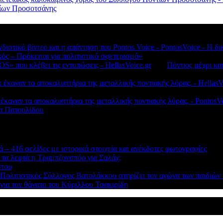
ντίων Προσοτσάνης
νδιστικό βίντεο και η απάντηση του Pontos Voice - PontosVoice - 
κός – Πρόκειται για πολιτιστικό σφετερισμό»
S» που κλέβει τις εντυπώσεις - HellasVoice.gr
στο
Πόντιος μέχρι κα
έκαναν τα αποκαλυπτήρια της μεταλλικής ποντιακής λύρας. - HellasV
 έκαναν τα αποκαλυπτήρια της μεταλλικής ποντιακής λύρας. - Ponto
λα Πατουλίδου
 – 416 σελίδες με ιστορικά στοιχεία και ανέκδοτες φωτογραφίες
 τα λεφτά η Τραμπζονσπόρ για Σαλάχ;
στου
 Πολιτιστικός Σύλλογος Βατολάκκου στηρίζει τον αγώνα των παιδιώ
ια τον θάνατο του Κύριλλου Τσακιρίδη