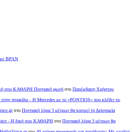
ν με BPAN
H δική σου ΚΑΘΑΡΗ Ποντιακή φωνή
στο
Παρέμβαση Χρήστου
ι στην πινακίδα – Η Mercedes με το «PONTIOS» που κλέβει τις
oice.gr
στο
Ποντιακή λύρα 3 μέτρων θα κοσμεί τη Διποταμία
sVoice - H δική σου ΚΑΘΑΡΗ
στο
Ποντιακή λύρα 3 μέτρων θα
HellasVoice.gr
στο
40 χρόνια προσφοράς και παράδοσης: Με μεγάλη