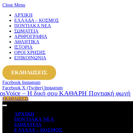
Close Menu
ΑΡΧΙΚΗ
ΕΛΛΑΔΑ – ΚΟΣΜΟΣ
ΠΟΝΤΙΑΚΑ ΝΕΑ
ΣΩΜΑΤΕΙΑ
ΑΡΘΡΟΓΡΑΦΙΑ
ΑΘΛΗΤΙΚΑ
ΙΣΤΟΡΙΑ
ΟΡΟΙ ΧΡΗΣΗΣ
ΕΠΙΚΟΙΝΩΝΙΑ
ΕΚΔΗΛΩΣΕΙΣ
Facebook
Instagram
Facebook
X (Twitter)
Instagram
ΕΚΔΗΛΩΣΕΙΣ
ΑΡΧΙΚΗ
ΠΟΝΤΙΑΚΑ ΝΕΑ
ΣΩΜΑΤΕΙΑ
ΕΛΛΑΔΑ – ΚΟΣΜΟΣ