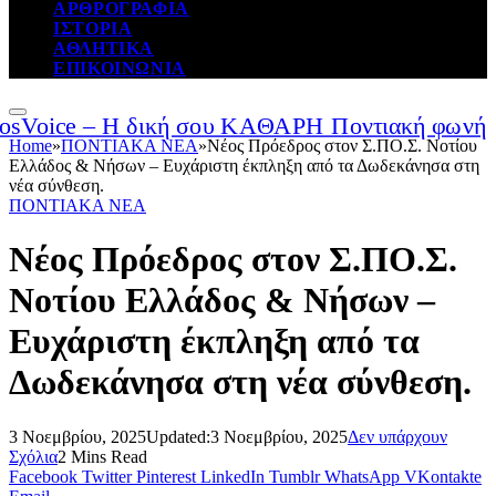
ΑΡΘΡΟΓΡΑΦΙΑ
ΙΣΤΟΡΙΑ
ΑΘΛΗΤΙΚΑ
ΕΠΙΚΟΙΝΩΝΙΑ
Home
»
ΠΟΝΤΙΑΚΑ ΝΕΑ
»
Νέος Πρόεδρος στον Σ.ΠΟ.Σ. Νοτίου
Ελλάδος & Νήσων – Ευχάριστη έκπληξη από τα Δωδεκάνησα στη
νέα σύνθεση.
ΠΟΝΤΙΑΚΑ ΝΕΑ
Νέος Πρόεδρος στον Σ.ΠΟ.Σ.
Νοτίου Ελλάδος & Νήσων –
Ευχάριστη έκπληξη από τα
Δωδεκάνησα στη νέα σύνθεση.
3 Νοεμβρίου, 2025
Updated:
3 Νοεμβρίου, 2025
Δεν υπάρχουν
Σχόλια
2 Mins Read
Facebook
Twitter
Pinterest
LinkedIn
Tumblr
WhatsApp
VKontakte