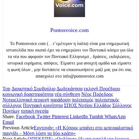
Pontosvoice.com
Το Pontosvoice.com (…τ’εμέτερον η λαλία) είναι μια ενημερωτική
ιστοσελίδα που σκοπό έχει να ενημερώνει τον Ποντιακό κόσμο για όλα
τα νέα που αφορούν τον Ποντιακό Ελληνισμό , δράσεις, εκδηλώσεις,
ιστορικά ευρήματα, απόψεις. Είμαστε μια ανοιχτή ομάδα και είμαστε
η φωνή όλων , μην διστάσετε να επικοινωνήσετε μαζί μας για ότι σας
απασχολεί στο info@pontosvoice.com
Top
Διοικητικό Συμβούλιο
Δωδεκάνησα
εκλογή Προέδρου
κοινωνική δραστηριότητα
νέα σύνθεση
Νέος Πρόεδρος
Νοτιοελληνική περιοχή
παράδοση
πολιτισμός
πολιτιστικός
σύλλογος
Ποντιακή κοινότητα
ΣΠΟΣ Νοτίου Ελλάδος
Σύλλογος
Ποντίων
τοπική ηγεσία
Share.
Facebook
Twitter
Pinterest
LinkedIn
Tumblr
WhatsApp
Email
Previous Article
Ερντογάν: «Η Κύπρος μπαίνει στο ιμπεριαλιστικό
παιχνίδι – Μόνη λύση τα δύο κράτη»
Next Article
ΟΠΕΚΕΠΕ: «Ουδέποτε έδωσα εντολή για έκνομη