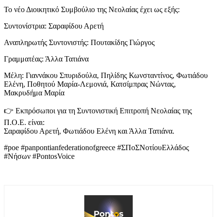
Το νέο Διοικητικό Συμβούλιο της Νεολαίας έχει ως εξής:
Συντονίστρια: Σαραφίδου Αρετή
Αναπληρωτής Συντονιστής: Πουτακίδης Γιώργος
Γραμματέας: Άλλα Τατιάνα
Μέλη: Γιαννάκου Σπυριδούλα, Πηλίδης Κωνσταντίνος, Φωτιάδου
Ελένη, Ποθητού Μαρία-Λεμονιά, Κατσίμπρας Νώντας,
Μακρυδήμα Μαρία
👉 Εκπρόσωποι για τη Συντονιστική Επιτροπή Νεολαίας της
Π.Ο.Ε. είναι:
Σαραφίδου Αρετή, Φωτιάδου Ελένη και Άλλα Τατιάνα.
#poe #panpontianfederationofgreece #ΣΠοΣΝοτίουΕλλάδος
#Νήσων #PontosVoice