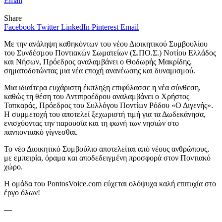
Email
Share
Facebook
Twitter
LinkedIn
Pinterest
Email
Με την ανάληψη καθηκόντων του νέου Διοικητικού Συμβουλίου
του Συνδέσμου Ποντιακών Σωματείων (Σ.ΠΟ.Σ.) Νοτίου Ελλάδος
και Νήσων, Πρόεδρος αναλαμβάνει ο Θοδωρής Μακρίδης,
σηματοδοτώντας μια νέα εποχή ανανέωσης και δυναμισμού.
Μια ιδιαίτερα ευχάριστη έκπληξη επιφύλασσε η νέα σύνθεση,
καθώς τη θέση του Αντιπροέδρου αναλαμβάνει ο Χρήστος
Τοπκαράς, Πρόεδρος του Συλλόγου Ποντίων Ρόδου «Ο Διγενής».
Η συμμετοχή του αποτελεί ξεχωριστή τιμή για τα Δωδεκάνησα,
ενισχύοντας την παρουσία και τη φωνή των νησιών στο
πανποντιακό γίγνεσθαι.
Το νέο Διοικητικό Συμβούλιο αποτελείται από νέους ανθρώπους,
με εμπειρία, όραμα και αποδεδειγμένη προσφορά στον Ποντιακό
χώρο.
Η ομάδα του PontosVoice.com εύχεται ολόψυχα καλή επιτυχία στο
έργο όλων!
—