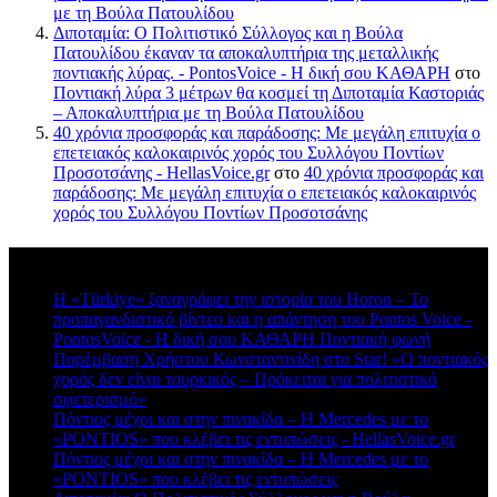
με τη Βούλα Πατουλίδου
Διποταμία: Ο Πολιτιστικό Σύλλογος και η Βούλα
Πατουλίδου έκαναν τα αποκαλυπτήρια της μεταλλικής
ποντιακής λύρας. - PontosVoice - H δική σου ΚΑΘΑΡΗ
στο
Ποντιακή λύρα 3 μέτρων θα κοσμεί τη Διποταμία Καστοριάς
– Αποκαλυπτήρια με τη Βούλα Πατουλίδου
40 χρόνια προσφοράς και παράδοσης: Με μεγάλη επιτυχία ο
επετειακός καλοκαιρινός χορός του Συλλόγου Ποντίων
Προσοτσάνης - HellasVoice.gr
στο
40 χρόνια προσφοράς και
παράδοσης: Με μεγάλη επιτυχία ο επετειακός καλοκαιρινός
χορός του Συλλόγου Ποντίων Προσοτσάνης
Πρόσφατα σχόλια
Η «Türkiye» ξαναγράφει την ιστορία του Horon – Το
προπαγανδιστικό βίντεο και η απάντηση του Pontos Voice -
PontosVoice - H δική σου ΚΑΘΑΡΗ Ποντιακή φωνή
στο
Παρέμβαση Χρήστου Κωνσταντινίδη στο Star! «Ο ποντιακός
χορός δεν είναι τουρκικός – Πρόκειται για πολιτιστικό
σφετερισμό»
Πόντιος μέχρι και στην πινακίδα – Η Mercedes με το
«PONTIOS» που κλέβει τις εντυπώσεις - HellasVoice.gr
στο
Πόντιος μέχρι και στην πινακίδα – Η Mercedes με το
«PONTIOS» που κλέβει τις εντυπώσεις