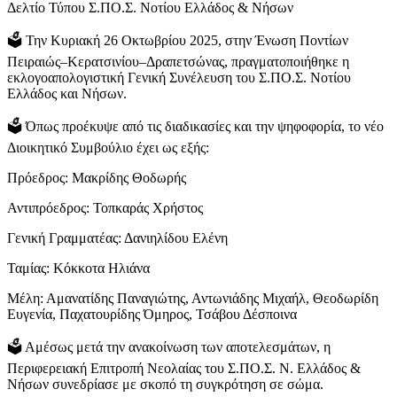
Δελτίο Τύπου Σ.ΠΟ.Σ. Νοτίου Ελλάδος & Νήσων
🗳 Την Κυριακή 26 Οκτωβρίου 2025, στην Ένωση Ποντίων
Πειραιώς–Κερατσινίου–Δραπετσώνας, πραγματοποιήθηκε η
εκλογοαπολογιστική Γενική Συνέλευση του Σ.ΠΟ.Σ. Νοτίου
Ελλάδος και Νήσων.
🗳 Όπως προέκυψε από τις διαδικασίες και την ψηφοφορία, το νέο
Διοικητικό Συμβούλιο έχει ως εξής:
Πρόεδρος: Μακρίδης Θοδωρής
Αντιπρόεδρος: Τοπκαράς Χρήστος
Γενική Γραμματέας: Δανιηλίδου Ελένη
Ταμίας: Κόκκοτα Ηλιάνα
Μέλη: Αμανατίδης Παναγιώτης, Αντωνιάδης Μιχαήλ, Θεοδωρίδη
Ευγενία, Παχατουρίδης Όμηρος, Τσάβου Δέσποινα
🗳 Αμέσως μετά την ανακοίνωση των αποτελεσμάτων, η
Περιφερειακή Επιτροπή Νεολαίας του Σ.ΠΟ.Σ. Ν. Ελλάδος &
Νήσων συνεδρίασε με σκοπό τη συγκρότηση σε σώμα.