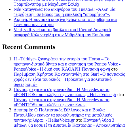
Τραμπζονσπόρ με Μοχάμεντ Σαλάχ
Νέα καταγγελία του δικηγόρου του Γιαϊλαλί! «Άλλη μία
“εφεύρεση” σε βάρος του η επίκληση “απορρήτου”».
Ακρινή: Η ποντιακή κουζίνα βγήκε από το περιθώριο και
έγινε πρωταγωνίστρια
Veni, vidi, vici και το βασίλειο του Πόντου! Δυναμική
αναφορά Καλεντερίδη στον Μιθριδάτη τον Ευπάτορα
Recent Comments
Η «Türkiye» ξαναγράφει την ιστορία του Horon – Το
προπαγανδιστικό βίντεο και η απάντηση του Pontos Voice -
PontosVoice - H δική σου ΚΑΘΑΡΗ Ποντιακή φωνή
στο
Παρέμβαση Χρήστου Κωνσταντινίδη στο Star! «Ο ποντιακός
χορός δεν είναι τουρκικός – Πρόκειται για πολιτιστικό
σφετερισμό»
Πόντιος μέχρι και στην πινακίδα – Η Mercedes με το
«PONTIOS» που κλέβει τις εντυπώσεις - HellasVoice.gr
στο
Πόντιος μέχρι και στην πινακίδα – Η Mercedes με το
«PONTIOS» που κλέβει τις εντυπώσεις
Διποταμία: Ο Πολιτιστικός Σύλλογος και η Βούλα
Πατουλίδου έκαναν τα αποκαλυπτήρια της μεταλλικής
ποντιακής λύρας. - HellasVoice.gr
στο
Ποντιακή λύρα 3
μέτρων θα κοσμεί τη Διποταμία Καστοριάς – Αποκαλυπτήρια