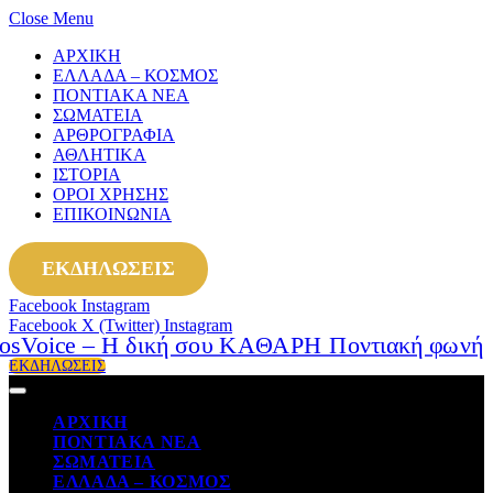
Close Menu
ΑΡΧΙΚΗ
ΕΛΛΑΔΑ – ΚΟΣΜΟΣ
ΠΟΝΤΙΑΚΑ ΝΕΑ
ΣΩΜΑΤΕΙΑ
ΑΡΘΡΟΓΡΑΦΙΑ
ΑΘΛΗΤΙΚΑ
ΙΣΤΟΡΙΑ
ΟΡΟΙ ΧΡΗΣΗΣ
ΕΠΙΚΟΙΝΩΝΙΑ
ΕΚΔΗΛΩΣΕΙΣ
Facebook
Instagram
Facebook
X (Twitter)
Instagram
ΕΚΔΗΛΩΣΕΙΣ
ΑΡΧΙΚΗ
ΠΟΝΤΙΑΚΑ ΝΕΑ
ΣΩΜΑΤΕΙΑ
ΕΛΛΑΔΑ – ΚΟΣΜΟΣ