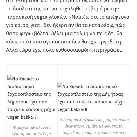
στη θέση τους και η Δήμητρα αποφάσισε να αφήσει
τη δουλειά της και να ασχοληθεί σοβαρά με την
παρασκευή vegan γλυκών. «Νομίζω ότι το απέφευγα
για καιρό, γιατί δεν ήξερα αν θα τα καταφέρω, πώς
θα τα φέρω βόλτα. Θέλει μια τόλμη να πεις ότι θα
κάνω αυτό που αγαπάω και δεν θα έχω εργοδότη.
Αλλά τώρα έχω πολύ ενθουσιασμό!», περιγράφει.
Η Δήμητρα Χατζηιωάννου, μπροστά από
έναν πάγκο γεμάτο με φουσκωτά,
Φτιάχνει την πλούσια
μυρωδάτα ζυμάρια, φρούτα, κρέμες,
γέμιση του τσιζκεϊκ με