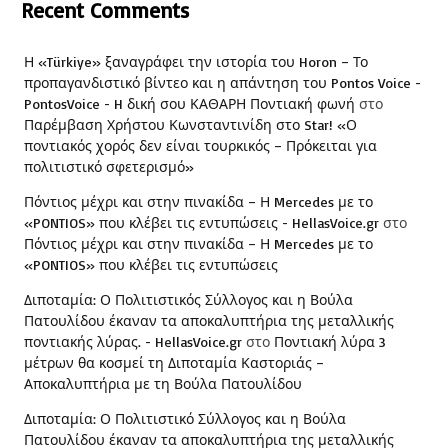
Recent Comments
Η «Türkiye» ξαναγράφει την ιστορία του Horon – Το
προπαγανδιστικό βίντεο και η απάντηση του Pontos Voice -
PontosVoice - H δική σου ΚΑΘΑΡΗ Ποντιακή φωνή
στο
Παρέμβαση Χρήστου Κωνσταντινίδη στο Star! «Ο
ποντιακός χορός δεν είναι τουρκικός – Πρόκειται για
πολιτιστικό σφετερισμό»
Πόντιος μέχρι και στην πινακίδα – Η Mercedes με το
«PONTIOS» που κλέβει τις εντυπώσεις - HellasVoice.gr
στο
Πόντιος μέχρι και στην πινακίδα – Η Mercedes με το
«PONTIOS» που κλέβει τις εντυπώσεις
Διποταμία: Ο Πολιτιστικός Σύλλογος και η Βούλα
Πατουλίδου έκαναν τα αποκαλυπτήρια της μεταλλικής
ποντιακής λύρας. - HellasVoice.gr
στο
Ποντιακή λύρα 3
μέτρων θα κοσμεί τη Διποταμία Καστοριάς –
Αποκαλυπτήρια με τη Βούλα Πατουλίδου
Διποταμία: Ο Πολιτιστικό Σύλλογος και η Βούλα
Πατουλίδου έκαναν τα αποκαλυπτήρια της μεταλλικής