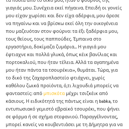
τα πόδια από το δικό μου, ήταν ο φούρνος της
γιαγιάς μου. Συνέχεια εκεί πήγαινα. Επειδή οι γονείς
μου είχαν χωρίσει και δεν είχα αδέρφια, μου άρεσε
να πηγαίνω και να βρίσκω εκεί όλη την οικογένεια
που μαζευόταν στον φούρνο: τα έξι ξαδέρφια μου,
τους θείους, τους παππούδες. Έμπαινα στο
εργαστήριο, δοκίμαζα ζυμάρια… Η γιαγιά μου
έφτιαχνε και πολλά γλυκά, όπως κέικ βανίλιας και
πορτοκαλιού, που ήταν τέλεια. Αλλά τα αγαπημένα
μου ήταν πάντα τα τσουρέκια», θυμάται. Τώρα, για
το δικό της ζαχαροπλαστείο φτιάχνει, χωρίς
καθόλου ζωικά προϊόντα, ό,τι λιχουδιά μπορείς να
φανταστείς: από
μπισκότα
μέχρι τσιζκέικ από
κάσιους. Η ειδικότητά της πάντως είναι η babka, το
εντυπωσιακό γεμιστό εβραϊκό τσουρέκι, που ψήνει
σε φόρμα ή σε σχήμα στεφανιού. Παραγγέλνοντας,
μπορεί κανείς να κουβεντιάσει με τη Δήμητρα για να