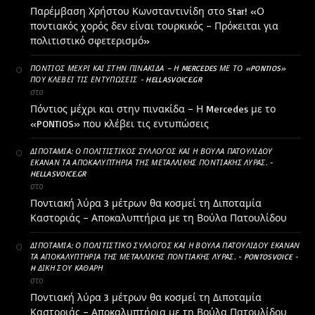
Παρέμβαση Χρήστου Κωνσταντινίδη στο Star! «Ο
ποντιακός χορός δεν είναι τουρκικός – Πρόκειται για
πολιτιστικό σφετερισμό»
ΠΌΝΤΙΟΣ ΜΈΧΡΙ ΚΑΙ ΣΤΗΝ ΠΙΝΑΚΊΔΑ – Η MERCEDES ΜΕ ΤΟ «PONTIOS»
ΠΟΥ ΚΛΈΒΕΙ ΤΙΣ ΕΝΤΥΠΏΣΕΙΣ - HELLASVOICE.GR
στο
Πόντιος μέχρι και στην πινακίδα – Η Mercedes με το
«PONTIOS» που κλέβει τις εντυπώσεις
ΔΙΠΟΤΑΜΊΑ: Ο ΠΟΛΙΤΙΣΤΙΚΌΣ ΣΎΛΛΟΓΟΣ ΚΑΙ Η ΒΟΎΛΑ ΠΑΤΟΥΛΊΔΟΥ
ΈΚΑΝΑΝ ΤΑ ΑΠΟΚΑΛΥΠΤΉΡΙΑ ΤΗΣ ΜΕΤΑΛΛΙΚΉΣ ΠΟΝΤΙΑΚΉΣ ΛΎΡΑΣ. -
HELLASVOICE.GR
στο
Ποντιακή λύρα 3 μέτρων θα κοσμεί τη Διποταμία
Καστοριάς – Αποκαλυπτήρια με τη Βούλα Πατουλίδου
ΔΙΠΟΤΑΜΊΑ: Ο ΠΟΛΙΤΙΣΤΙΚΌ ΣΎΛΛΟΓΟΣ ΚΑΙ Η ΒΟΎΛΑ ΠΑΤΟΥΛΊΔΟΥ ΈΚΑΝΑΝ
ΤΑ ΑΠΟΚΑΛΥΠΤΉΡΙΑ ΤΗΣ ΜΕΤΑΛΛΙΚΉΣ ΠΟΝΤΙΑΚΉΣ ΛΎΡΑΣ. - PONTOSVOICE -
H ΔΙΚΉ ΣΟΥ ΚΑΘΑΡΗ
στο
Ποντιακή λύρα 3 μέτρων θα κοσμεί τη Διποταμία
Καστοριάς – Αποκαλυπτήρια με τη Βούλα Πατουλίδου