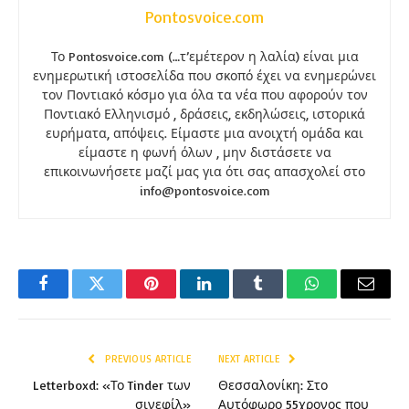
Pontosvoice.com
Το Pontosvoice.com (…τ’εμέτερον η λαλία) είναι μια
ενημερωτική ιστοσελίδα που σκοπό έχει να ενημερώνει
τον Ποντιακό κόσμο για όλα τα νέα που αφορούν τον
Ποντιακό Ελληνισμό , δράσεις, εκδηλώσεις, ιστορικά
ευρήματα, απόψεις. Είμαστε μια ανοιχτή ομάδα και
είμαστε η φωνή όλων , μην διστάσετε να
επικοινωνήσετε μαζί μας για ότι σας απασχολεί στο
info@pontosvoice.com
Facebook
Twitter
Pinterest
LinkedIn
Tumblr
WhatsApp
Email
PREVIOUS ARTICLE
NEXT ARTICLE
Letterboxd: «Το Tinder των
Θεσσαλονίκη: Στο
σινεφίλ»
Αυτόφωρο 55χρονος που