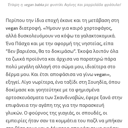
Έτοιμη η vegan babka με φυστίκι Αιγίνης και μαρμελάδα φράουλα!
Περίπου την ίδια εποχή έκανε και τη μετάβαση στη
vegan διατροφή. «Ήμουν για καιρό χορτοφάγος,
αλλά δυσκολευόμουν να κόψω τα γαλακτοκομικά.
Ένα Πάσχα και με την αφορμή της νηστείας, είπα
“δεν βαριέσαι, θα το δοκιμάσω”. Έκοψα λοιπόν όλα
τα ζωικά προϊόντα και άρχισα να παρατηρώ πάρα
πολύ μεγάλη αλλαγή στο σώμα μου, ιδιαίτερα στο
δέρμα μου. Και έτσι αποφάσισα να γίνω vegan»,
εξηγεί. Λίγο νωρίτερα, ένα ταξίδι στη Σουηδία, όπου
δοκίμασε και γοητεύτηκε με τα φημισμένα
αρτοσκευάσματα των Σκανδιναβών, έφερε ξανά στην
επιφάνεια την αγάπη της για την παρασκευή
γλυκών. Ο φούρνος της γιαγιάς, οι σπουδές, οι
εμπειρίες ήταν σαν τα κομμάτια του παζλ να μπήκαν