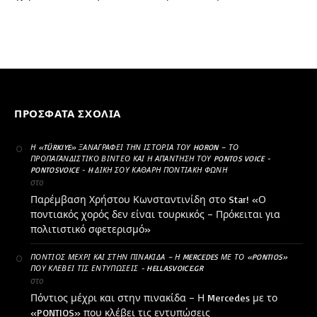
ΠΡΌΣΦΑΤΑ ΣΧΌΛΙΑ
Η «TÜRKIYE» ΞΑΝΑΓΡΆΦΕΙ ΤΗΝ ΙΣΤΟΡΊΑ ΤΟΥ HORON – ΤΟ
ΠΡΟΠΑΓΑΝΔΙΣΤΙΚΌ ΒΊΝΤΕΟ ΚΑΙ Η ΑΠΆΝΤΗΣΗ ΤΟΥ PONTOS VOICE -
PONTOSVOICE - H ΔΙΚΉ ΣΟΥ ΚΑΘΑΡΗ ΠΟΝΤΙΑΚΉ ΦΩΝΉ
στο
Παρέμβαση Χρήστου Κωνσταντινίδη στο Star! «Ο
ποντιακός χορός δεν είναι τουρκικός – Πρόκειται για
πολιτιστικό σφετερισμό»
ΠΌΝΤΙΟΣ ΜΈΧΡΙ ΚΑΙ ΣΤΗΝ ΠΙΝΑΚΊΔΑ – Η MERCEDES ΜΕ ΤΟ «PONTIOS»
ΠΟΥ ΚΛΈΒΕΙ ΤΙΣ ΕΝΤΥΠΏΣΕΙΣ - HELLASVOICE.GR
στο
Πόντιος μέχρι και στην πινακίδα – Η Mercedes με το
«PONTIOS» που κλέβει τις εντυπώσεις