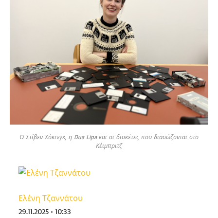
Ο Στίβεν Χόκινγκ, η Dua Lipa και οι δισκέτες που διασώζονται στο
Κέιμπριτζ
Ελένη Τζαννάτου
29.11.2025 • 10:33