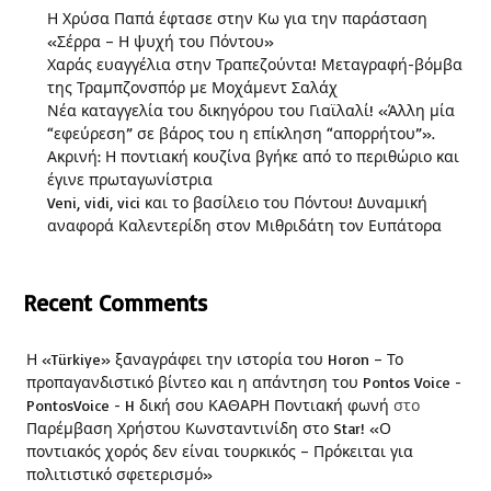
Η Χρύσα Παπά έφτασε στην Κω για την παράσταση
«Σέρρα – Η ψυχή του Πόντου»
Χαράς ευαγγέλια στην Τραπεζούντα! Μεταγραφή-βόμβα
της Τραμπζονσπόρ με Μοχάμεντ Σαλάχ
Νέα καταγγελία του δικηγόρου του Γιαϊλαλί! «Άλλη μία
“εφεύρεση” σε βάρος του η επίκληση “απορρήτου”».
Ακρινή: Η ποντιακή κουζίνα βγήκε από το περιθώριο και
έγινε πρωταγωνίστρια
Veni, vidi, vici και το βασίλειο του Πόντου! Δυναμική
αναφορά Καλεντερίδη στον Μιθριδάτη τον Ευπάτορα
Recent Comments
Η «Türkiye» ξαναγράφει την ιστορία του Horon – Το
προπαγανδιστικό βίντεο και η απάντηση του Pontos Voice -
PontosVoice - H δική σου ΚΑΘΑΡΗ Ποντιακή φωνή
στο
Παρέμβαση Χρήστου Κωνσταντινίδη στο Star! «Ο
ποντιακός χορός δεν είναι τουρκικός – Πρόκειται για
πολιτιστικό σφετερισμό»