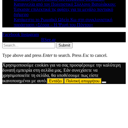
Καταγγελία από τον Πολιτιστικό Σύλλογο Βατολάκκου:
Έσκισαν επιλεκτικά τις αφίσες για το μεγάλο ποντιακό
διήμερο
Κατάμεστο το Ρωμαϊκό Ωδείο Κω στη συγκλονιστική
παράσταση «Σέρρα – Η Ψυχή του Πόντου»
Facebook
Instagram
© 2026 Designed by
BSee.gr
.
Submit
Type above and press
Enter
to search. Press
Esc
to cancel.
Χρησιμοποιούμε cookies για να σας προσφέρουμε την καλύτερη
δυνατή εμπειρία στη σελίδα μας. Εάν συνεχίσετε να
χρησιμοποιείτε τη σελίδα, θα υποθέσουμε πως είστε
ικανοποιημένοι με αυτό.
Εντάξει
Πολιτική απορρήτου