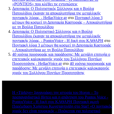
«PONTIOS» που κλέβει τις εντυπώσεις
Διποταμία: Ο Πολιτιστικός Σύλλογος και η Βούλα
Πατουλίδου έκαναν τα αποκαλυπτήρια της μεταλλικής
ποντιακής λύρας. - HellasVoice.gr
στο
Ποντιακή λύρα 3
μέτρων θα κοσμεί τη Διποταμία Καστοριάς – Αποκαλυπτήρια
με τη Βούλα Πατουλίδου
Διποταμία: Ο Πολιτιστικό Σύλλογος και η Βούλα
Πατουλίδου έκαναν τα αποκαλυπτήρια της μεταλλικής
ποντιακής λύρας. - PontosVoice - H δική σου ΚΑΘΑΡΗ
στο
Ποντιακή λύρα 3 μέτρων θα κοσμεί τη Διποταμία Καστοριάς
– Αποκαλυπτήρια με τη Βούλα Πατουλίδου
40 χρόνια προσφοράς και παράδοσης: Με μεγάλη επιτυχία ο
επετειακός καλοκαιρινός χορός του Συλλόγου Ποντίων
Προσοτσάνης - HellasVoice.gr
στο
40 χρόνια προσφοράς και
παράδοσης: Με μεγάλη επιτυχία ο επετειακός καλοκαιρινός
χορός του Συλλόγου Ποντίων Προσοτσάνης
Πρόσφατα σχόλια
Η «Türkiye» ξαναγράφει την ιστορία του Horon – Το
προπαγανδιστικό βίντεο και η απάντηση του Pontos Voice -
PontosVoice - H δική σου ΚΑΘΑΡΗ Ποντιακή φωνή
στο
Παρέμβαση Χρήστου Κωνσταντινίδη στο Star! «Ο ποντιακός
χορός δεν είναι τουρκικός – Πρόκειται για πολιτιστικό