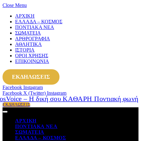
Close Menu
ΑΡΧΙΚΗ
ΕΛΛΑΔΑ – ΚΟΣΜΟΣ
ΠΟΝΤΙΑΚΑ ΝΕΑ
ΣΩΜΑΤΕΙΑ
ΑΡΘΡΟΓΡΑΦΙΑ
ΑΘΛΗΤΙΚΑ
ΙΣΤΟΡΙΑ
ΟΡΟΙ ΧΡΗΣΗΣ
ΕΠΙΚΟΙΝΩΝΙΑ
ΕΚΔΗΛΩΣΕΙΣ
Facebook
Instagram
Facebook
X (Twitter)
Instagram
ΕΚΔΗΛΩΣΕΙΣ
ΑΡΧΙΚΗ
ΠΟΝΤΙΑΚΑ ΝΕΑ
ΣΩΜΑΤΕΙΑ
ΕΛΛΑΔΑ – ΚΟΣΜΟΣ