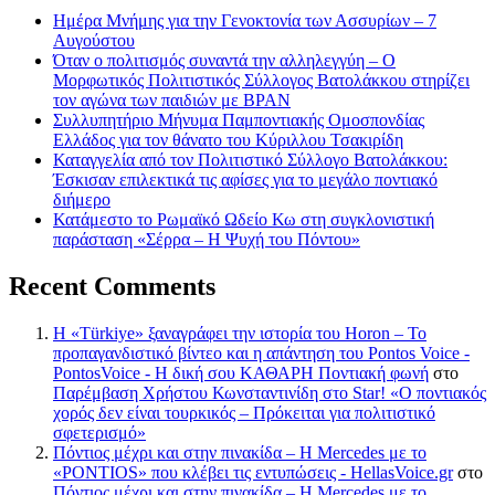
Ημέρα Μνήμης για την Γενοκτονία των Ασσυρίων – 7
Αυγούστου
Όταν ο πολιτισμός συναντά την αλληλεγγύη – Ο
Μορφωτικός Πολιτιστικός Σύλλογος Βατολάκκου στηρίζει
τον αγώνα των παιδιών με BPAN
Συλλυπητήριο Μήνυμα Παμποντιακής Ομοσπονδίας
Ελλάδος για τον θάνατο του Κύριλλου Τσακιρίδη
Καταγγελία από τον Πολιτιστικό Σύλλογο Βατολάκκου:
Έσκισαν επιλεκτικά τις αφίσες για το μεγάλο ποντιακό
διήμερο
Κατάμεστο το Ρωμαϊκό Ωδείο Κω στη συγκλονιστική
παράσταση «Σέρρα – Η Ψυχή του Πόντου»
Recent Comments
Η «Türkiye» ξαναγράφει την ιστορία του Horon – Το
προπαγανδιστικό βίντεο και η απάντηση του Pontos Voice -
PontosVoice - H δική σου ΚΑΘΑΡΗ Ποντιακή φωνή
στο
Παρέμβαση Χρήστου Κωνσταντινίδη στο Star! «Ο ποντιακός
χορός δεν είναι τουρκικός – Πρόκειται για πολιτιστικό
σφετερισμό»
Πόντιος μέχρι και στην πινακίδα – Η Mercedes με το
«PONTIOS» που κλέβει τις εντυπώσεις - HellasVoice.gr
στο
Πόντιος μέχρι και στην πινακίδα – Η Mercedes με το