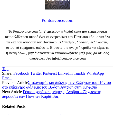
Pontosvoice.com
Το Pontosvoice.com (…τ’εμέτερον η λαλία) είναι μια ενημερωτική
ιστοσελίδα που σκοπό έχει να ενημερώνει τον Ποντιακό κόσμο για όλα
τα νέα που αφορούν τον Ποντιακό Ελληνισμό , δράσεις, εκδηλώσεις,
ιστορικά ευρήματα, απόψεις. Είμαστε μια ανοιχτή ομάδα και είμαστε
η φωνή όλων , μην διστάσετε να επικοινωνήσετε μαζί μας για ότι σας
απασχολεί στο info@pontosvoice.com
Top
Share.
Facebook
Twitter
Pinterest
LinkedIn
Tumblr
WhatsApp
Email
Previous Article
Σταλινισμός και διώξεις των Ελλήνων του Πόντου
στο επίκεντρο διάλεξης του Βλάση Αγτζίδη στην Κηφισιά
Next Article
Γέμισε χορό και μνήμες η Ανάβρα – Ξεχωριστή
παρουσία των Ποντίων Καρδίτσας
Related
Posts