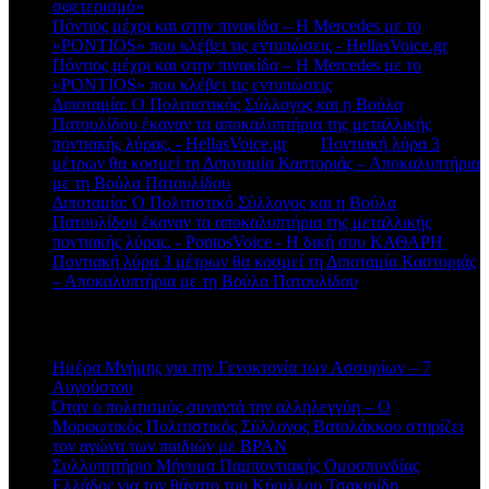
σφετερισμό»
Πόντιος μέχρι και στην πινακίδα – Η Mercedes με το
«PONTIOS» που κλέβει τις εντυπώσεις - HellasVoice.gr
στο
Πόντιος μέχρι και στην πινακίδα – Η Mercedes με το
«PONTIOS» που κλέβει τις εντυπώσεις
Διποταμία: Ο Πολιτιστικός Σύλλογος και η Βούλα
Πατουλίδου έκαναν τα αποκαλυπτήρια της μεταλλικής
ποντιακής λύρας. - HellasVoice.gr
στο
Ποντιακή λύρα 3
μέτρων θα κοσμεί τη Διποταμία Καστοριάς – Αποκαλυπτήρια
με τη Βούλα Πατουλίδου
Διποταμία: Ο Πολιτιστικό Σύλλογος και η Βούλα
Πατουλίδου έκαναν τα αποκαλυπτήρια της μεταλλικής
ποντιακής λύρας. - PontosVoice - H δική σου ΚΑΘΑΡΗ
στο
Ποντιακή λύρα 3 μέτρων θα κοσμεί τη Διποταμία Καστοριάς
– Αποκαλυπτήρια με τη Βούλα Πατουλίδου
Πρόσφατα άρθρα
Ημέρα Μνήμης για την Γενοκτονία των Ασσυρίων – 7
Αυγούστου
Όταν ο πολιτισμός συναντά την αλληλεγγύη – Ο
Μορφωτικός Πολιτιστικός Σύλλογος Βατολάκκου στηρίζει
τον αγώνα των παιδιών με BPAN
Συλλυπητήριο Μήνυμα Παμποντιακής Ομοσπονδίας
Ελλάδος για τον θάνατο του Κύριλλου Τσακιρίδη