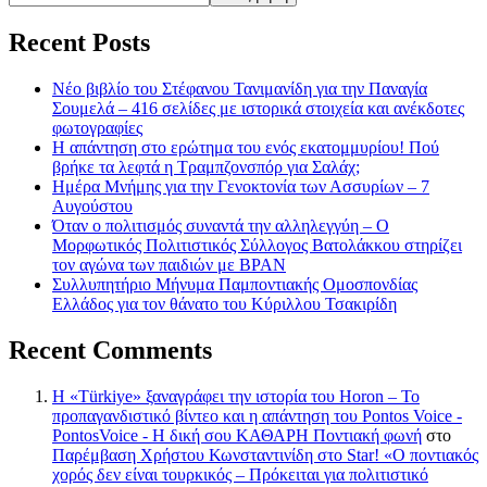
Recent Posts
Νέο βιβλίο του Στέφανου Τανιμανίδη για την Παναγία
Σουμελά – 416 σελίδες με ιστορικά στοιχεία και ανέκδοτες
φωτογραφίες
Η απάντηση στο ερώτημα του ενός εκατομμυρίου! Πού
βρήκε τα λεφτά η Τραμπζονσπόρ για Σαλάχ;
Ημέρα Μνήμης για την Γενοκτονία των Ασσυρίων – 7
Αυγούστου
Όταν ο πολιτισμός συναντά την αλληλεγγύη – Ο
Μορφωτικός Πολιτιστικός Σύλλογος Βατολάκκου στηρίζει
τον αγώνα των παιδιών με BPAN
Συλλυπητήριο Μήνυμα Παμποντιακής Ομοσπονδίας
Ελλάδος για τον θάνατο του Κύριλλου Τσακιρίδη
Recent Comments
Η «Türkiye» ξαναγράφει την ιστορία του Horon – Το
προπαγανδιστικό βίντεο και η απάντηση του Pontos Voice -
PontosVoice - H δική σου ΚΑΘΑΡΗ Ποντιακή φωνή
στο
Παρέμβαση Χρήστου Κωνσταντινίδη στο Star! «Ο ποντιακός
χορός δεν είναι τουρκικός – Πρόκειται για πολιτιστικό