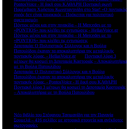
PontosVoice - H δική σου ΚΑΘΑΡΗ Ποντιακή φωνή
στο
Παρέμβαση Χρήστου Κωνσταντινίδη στο Star! «Ο ποντιακός
χορός δεν είναι τουρκικός – Πρόκειται για πολιτιστικό
σφετερισμό»
Πόντιος μέχρι και στην πινακίδα – Η Mercedes με το
«PONTIOS» που κλέβει τις εντυπώσεις - HellasVoice.gr
στο
Πόντιος μέχρι και στην πινακίδα – Η Mercedes με το
«PONTIOS» που κλέβει τις εντυπώσεις
Διποταμία: Ο Πολιτιστικός Σύλλογος και η Βούλα
Πατουλίδου έκαναν τα αποκαλυπτήρια της μεταλλικής
ποντιακής λύρας. - HellasVoice.gr
στο
Ποντιακή λύρα 3
μέτρων θα κοσμεί τη Διποταμία Καστοριάς – Αποκαλυπτήρια
με τη Βούλα Πατουλίδου
Διποταμία: Ο Πολιτιστικό Σύλλογος και η Βούλα
Πατουλίδου έκαναν τα αποκαλυπτήρια της μεταλλικής
ποντιακής λύρας. - PontosVoice - H δική σου ΚΑΘΑΡΗ
στο
Ποντιακή λύρα 3 μέτρων θα κοσμεί τη Διποταμία Καστοριάς
– Αποκαλυπτήρια με τη Βούλα Πατουλίδου
Πρόσφατα άρθρα
Νέο βιβλίο του Στέφανου Τανιμανίδη για την Παναγία
Σουμελά – 416 σελίδες με ιστορικά στοιχεία και ανέκδοτες
φωτογραφίες