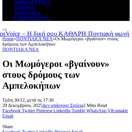
ΑΡΘΡΟΓΡΑΦΙΑ
ΙΣΤΟΡΙΑ
ΑΘΛΗΤΙΚΑ
ΕΠΙΚΟΙΝΩΝΙΑ
Home
»
ΠΟΝΤΙΑΚΑ ΝΕΑ
»
Οι Μωμόγεροι «βγαίνουν» στους
δρόμους των Αμπελοκήπων
ΠΟΝΤΙΑΚΑ ΝΕΑ
Οι Μωμόγεροι «βγαίνουν»
στους δρόμους των
Αμπελοκήπων
Τρίτη 30/12, μετά τις 17:30
29 Δεκεμβρίου, 2025
Δεν υπάρχουν Σχόλια
2 Mins Read
Facebook
Twitter
Pinterest
LinkedIn
Tumblr
WhatsApp
VKontakte
Email
Share
Facebook
Twitter
LinkedIn
Pinterest
Email