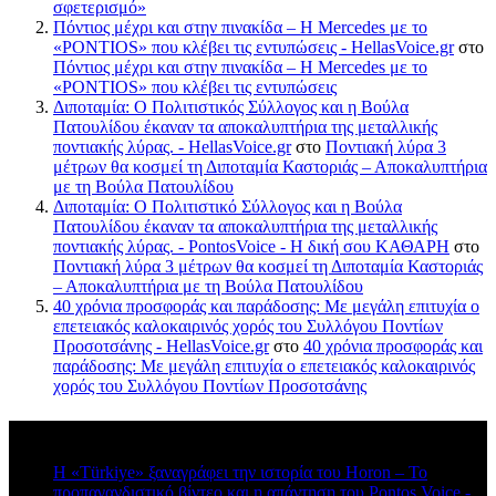
σφετερισμό»
Πόντιος μέχρι και στην πινακίδα – Η Mercedes με το
«PONTIOS» που κλέβει τις εντυπώσεις - HellasVoice.gr
στο
Πόντιος μέχρι και στην πινακίδα – Η Mercedes με το
«PONTIOS» που κλέβει τις εντυπώσεις
Διποταμία: Ο Πολιτιστικός Σύλλογος και η Βούλα
Πατουλίδου έκαναν τα αποκαλυπτήρια της μεταλλικής
ποντιακής λύρας. - HellasVoice.gr
στο
Ποντιακή λύρα 3
μέτρων θα κοσμεί τη Διποταμία Καστοριάς – Αποκαλυπτήρια
με τη Βούλα Πατουλίδου
Διποταμία: Ο Πολιτιστικό Σύλλογος και η Βούλα
Πατουλίδου έκαναν τα αποκαλυπτήρια της μεταλλικής
ποντιακής λύρας. - PontosVoice - H δική σου ΚΑΘΑΡΗ
στο
Ποντιακή λύρα 3 μέτρων θα κοσμεί τη Διποταμία Καστοριάς
– Αποκαλυπτήρια με τη Βούλα Πατουλίδου
40 χρόνια προσφοράς και παράδοσης: Με μεγάλη επιτυχία ο
επετειακός καλοκαιρινός χορός του Συλλόγου Ποντίων
Προσοτσάνης - HellasVoice.gr
στο
40 χρόνια προσφοράς και
παράδοσης: Με μεγάλη επιτυχία ο επετειακός καλοκαιρινός
χορός του Συλλόγου Ποντίων Προσοτσάνης
Πρόσφατα σχόλια
Η «Türkiye» ξαναγράφει την ιστορία του Horon – Το
προπαγανδιστικό βίντεο και η απάντηση του Pontos Voice -