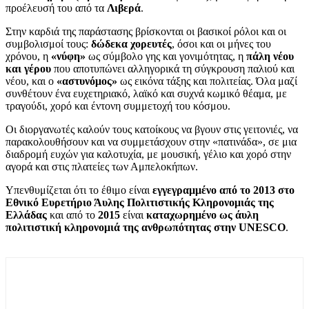
προέλευσή του από τα
Λιβερά
.
Στην καρδιά της παράστασης βρίσκονται οι βασικοί ρόλοι και οι
συμβολισμοί τους:
δώδεκα χορευτές
, όσοι και οι μήνες του
χρόνου, η
«νύφη»
ως σύμβολο γης και γονιμότητας, η
πάλη νέου
και γέρου
που αποτυπώνει αλληγορικά τη σύγκρουση παλιού και
νέου, και ο
«αστυνόμος»
ως εικόνα τάξης και πολιτείας. Όλα μαζί
συνθέτουν ένα ευχετηριακό, λαϊκό και συχνά κωμικό θέαμα, με
τραγούδι, χορό και έντονη συμμετοχή του κόσμου.
Οι διοργανωτές καλούν τους κατοίκους να βγουν στις γειτονιές, να
παρακολουθήσουν και να συμμετάσχουν στην «πατινάδα», σε μια
διαδρομή ευχών για καλοτυχία, με μουσική, γέλιο και χορό στην
αγορά και στις πλατείες των Αμπελοκήπων.
Υπενθυμίζεται ότι το έθιμο είναι
εγγεγραμμένο από το 2013 στο
Εθνικό Ευρετήριο Άυλης Πολιτιστικής Κληρονομιάς της
Ελλάδας
και από το
2015
είναι
καταχωρημένο ως άυλη
πολιτιστική κληρονομιά της ανθρωπότητας στην UNESCO
.