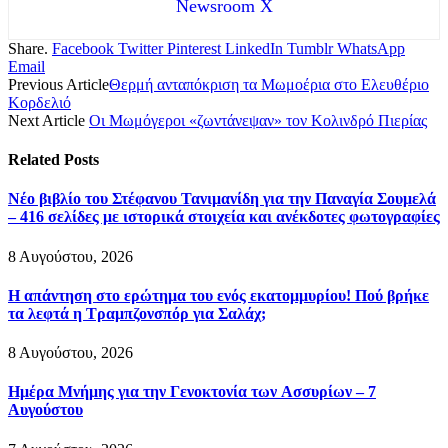
Newsroom X
Share.
Facebook
Twitter
Pinterest
LinkedIn
Tumblr
WhatsApp
Email
Previous Article
Θερμή ανταπόκριση τα Μωμοέρια στο Ελευθέριο
Κορδελιό
Next Article
Οι Μωμόγεροι «ζωντάνεψαν» τον Κολινδρό Πιερίας
Related
Posts
Νέο βιβλίο του Στέφανου Τανιμανίδη για την Παναγία Σουμελά
– 416 σελίδες με ιστορικά στοιχεία και ανέκδοτες φωτογραφίες
8 Αυγούστου, 2026
Η απάντηση στο ερώτημα του ενός εκατομμυρίου! Πού βρήκε
τα λεφτά η Τραμπζονσπόρ για Σαλάχ;
8 Αυγούστου, 2026
Ημέρα Μνήμης για την Γενοκτονία των Ασσυρίων – 7
Αυγούστου