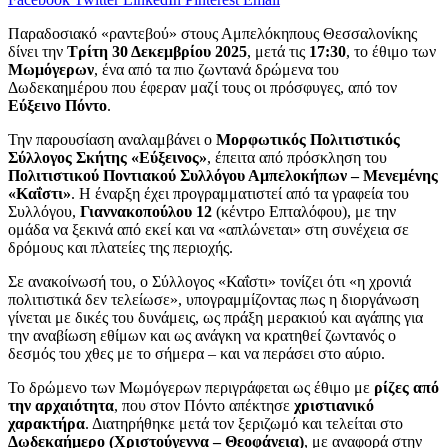
Παραδοσιακό «ραντεβού» στους Αμπελόκηπους Θεσσαλονίκης
δίνει την
Τρίτη 30 Δεκεμβρίου 2025
, μετά τις
17:30
, το έθιμο των
Μωμόγερων
, ένα από τα πιο ζωντανά δρώμενα του
Δωδεκαημέρου που έφεραν μαζί τους οι πρόσφυγες, από τον
Εύξεινο Πόντο
.
Την παρουσίαση αναλαμβάνει ο
Μορφωτικός Πολιτιστικός
Σύλλογος Σκήτης «Εύξεινος»
, έπειτα από πρόσκληση του
Πολιτιστικού Ποντιακού Συλλόγου Αμπελοκήπων – Μενεμένης
«Καΐστι»
. Η έναρξη έχει προγραμματιστεί από τα γραφεία του
Συλλόγου,
Γιαννακοπούλου 12
(κέντρο Επταλόφου), με την
ομάδα να ξεκινά από εκεί και να «απλώνεται» στη συνέχεια σε
δρόμους και πλατείες της περιοχής.
Σε ανακοίνωσή του, ο Σύλλογος «Καΐστι» τονίζει ότι «η χρονιά
πολιτιστικά δεν τελείωσε», υπογραμμίζοντας πως η διοργάνωση
γίνεται με δικές του δυνάμεις, ως πράξη μερακιού και αγάπης για
την αναβίωση εθίμων και ως ανάγκη να κρατηθεί ζωντανός ο
δεσμός του χθες με το σήμερα – και να περάσει στο αύριο.
Το δρώμενο των Μωμόγερων περιγράφεται ως έθιμο με
ρίζες από
την αρχαιότητα
, που στον Πόντο απέκτησε
χριστιανικό
χαρακτήρα
. Διατηρήθηκε μετά τον ξεριζωμό και τελείται στο
Δωδεκαήμερο (Χριστούγεννα – Θεοφάνεια)
, με αναφορά στην