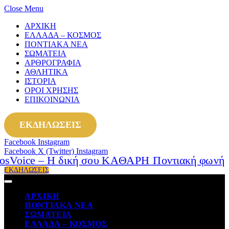
Close Menu
ΑΡΧΙΚΗ
ΕΛΛΑΔΑ – ΚΟΣΜΟΣ
ΠΟΝΤΙΑΚΑ ΝΕΑ
ΣΩΜΑΤΕΙΑ
ΑΡΘΡΟΓΡΑΦΙΑ
ΑΘΛΗΤΙΚΑ
ΙΣΤΟΡΙΑ
ΟΡΟΙ ΧΡΗΣΗΣ
ΕΠΙΚΟΙΝΩΝΙΑ
ΕΚΔΗΛΩΣΕΙΣ
Facebook
Instagram
Facebook
X (Twitter)
Instagram
ΕΚΔΗΛΩΣΕΙΣ
ΑΡΧΙΚΗ
ΠΟΝΤΙΑΚΑ ΝΕΑ
ΣΩΜΑΤΕΙΑ
ΕΛΛΑΔΑ – ΚΟΣΜΟΣ