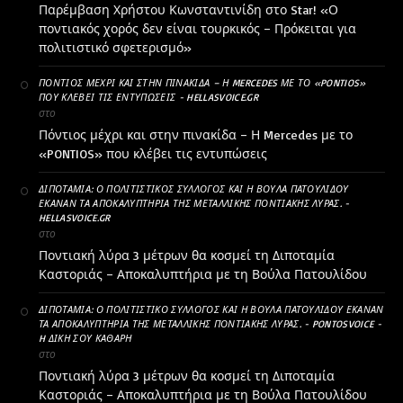
Παρέμβαση Χρήστου Κωνσταντινίδη στο Star! «Ο
ποντιακός χορός δεν είναι τουρκικός – Πρόκειται για
πολιτιστικό σφετερισμό»
ΠΌΝΤΙΟΣ ΜΈΧΡΙ ΚΑΙ ΣΤΗΝ ΠΙΝΑΚΊΔΑ – Η MERCEDES ΜΕ ΤΟ «PONTIOS»
ΠΟΥ ΚΛΈΒΕΙ ΤΙΣ ΕΝΤΥΠΏΣΕΙΣ - HELLASVOICE.GR
στο
Πόντιος μέχρι και στην πινακίδα – Η Mercedes με το
«PONTIOS» που κλέβει τις εντυπώσεις
ΔΙΠΟΤΑΜΊΑ: Ο ΠΟΛΙΤΙΣΤΙΚΌΣ ΣΎΛΛΟΓΟΣ ΚΑΙ Η ΒΟΎΛΑ ΠΑΤΟΥΛΊΔΟΥ
ΈΚΑΝΑΝ ΤΑ ΑΠΟΚΑΛΥΠΤΉΡΙΑ ΤΗΣ ΜΕΤΑΛΛΙΚΉΣ ΠΟΝΤΙΑΚΉΣ ΛΎΡΑΣ. -
HELLASVOICE.GR
στο
Ποντιακή λύρα 3 μέτρων θα κοσμεί τη Διποταμία
Καστοριάς – Αποκαλυπτήρια με τη Βούλα Πατουλίδου
ΔΙΠΟΤΑΜΊΑ: Ο ΠΟΛΙΤΙΣΤΙΚΌ ΣΎΛΛΟΓΟΣ ΚΑΙ Η ΒΟΎΛΑ ΠΑΤΟΥΛΊΔΟΥ ΈΚΑΝΑΝ
ΤΑ ΑΠΟΚΑΛΥΠΤΉΡΙΑ ΤΗΣ ΜΕΤΑΛΛΙΚΉΣ ΠΟΝΤΙΑΚΉΣ ΛΎΡΑΣ. - PONTOSVOICE -
H ΔΙΚΉ ΣΟΥ ΚΑΘΑΡΗ
στο
Ποντιακή λύρα 3 μέτρων θα κοσμεί τη Διποταμία
Καστοριάς – Αποκαλυπτήρια με τη Βούλα Πατουλίδου