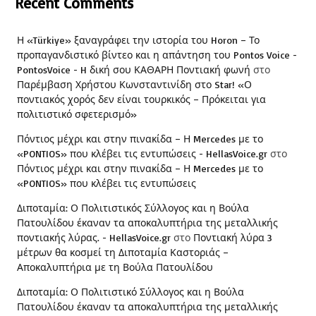
Recent Comments
Η «Türkiye» ξαναγράφει την ιστορία του Horon – Το
προπαγανδιστικό βίντεο και η απάντηση του Pontos Voice -
PontosVoice - H δική σου ΚΑΘΑΡΗ Ποντιακή φωνή
στο
Παρέμβαση Χρήστου Κωνσταντινίδη στο Star! «Ο
ποντιακός χορός δεν είναι τουρκικός – Πρόκειται για
πολιτιστικό σφετερισμό»
Πόντιος μέχρι και στην πινακίδα – Η Mercedes με το
«PONTIOS» που κλέβει τις εντυπώσεις - HellasVoice.gr
στο
Πόντιος μέχρι και στην πινακίδα – Η Mercedes με το
«PONTIOS» που κλέβει τις εντυπώσεις
Διποταμία: Ο Πολιτιστικός Σύλλογος και η Βούλα
Πατουλίδου έκαναν τα αποκαλυπτήρια της μεταλλικής
ποντιακής λύρας. - HellasVoice.gr
στο
Ποντιακή λύρα 3
μέτρων θα κοσμεί τη Διποταμία Καστοριάς –
Αποκαλυπτήρια με τη Βούλα Πατουλίδου
Διποταμία: Ο Πολιτιστικό Σύλλογος και η Βούλα
Πατουλίδου έκαναν τα αποκαλυπτήρια της μεταλλικής