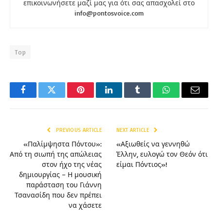
επικοινωνήσετε μαζί μας για ότι σας απασχολεί στο
info@pontosvoice.com
Top
Facebook
Twitter
Pinterest
LinkedIn
Tumblr
WhatsApp
Email
PREVIOUS ARTICLE
NEXT ARTICLE
«Παλίμψηστα Πόντου»:
«Αξιωθείς να γεννηθώ
Από τη σιωπή της απώλειας
Έλλην, ευλογώ τον Θεόν ότι
στον ήχο της νέας
είμαι Πόντιος»!
δημιουργίας – Η μουσική
παράσταση του Γιάννη
Τσανασίδη που δεν πρέπει
να χάσετε