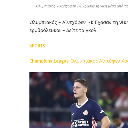
Ολυμπιακός – Αϊντχόφεν 1-1: Έχασαν τη νίκη μέσα από τα
Ολυμπιακός – Αϊντχόφεν 1-1: Έχασαν τη νίκ
ερυθρόλευκοι – Δείτε τα γκολ
SPORTS
Champions League
Ολυμπιακός
Αϊντόφεν
Χο