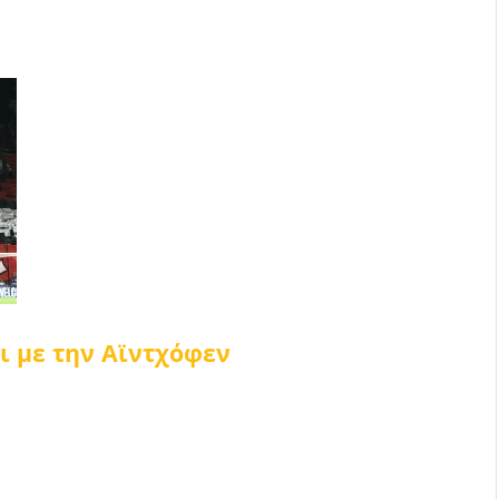
δι με την Αϊντχόφεν