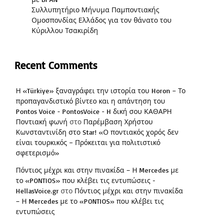
Συλλυπητήριο Μήνυμα Παμποντιακής
Ομοσπονδίας Ελλάδος για τον θάνατο του
Κύριλλου Τσακιρίδη
Recent Comments
Η «Türkiye» ξαναγράφει την ιστορία του Horon – Το
προπαγανδιστικό βίντεο και η απάντηση του
Pontos Voice - PontosVoice - H δική σου ΚΑΘΑΡΗ
Ποντιακή φωνή
στο
Παρέμβαση Χρήστου
Κωνσταντινίδη στο Star! «Ο ποντιακός χορός δεν
είναι τουρκικός – Πρόκειται για πολιτιστικό
σφετερισμό»
Πόντιος μέχρι και στην πινακίδα – Η Mercedes με
το «PONTIOS» που κλέβει τις εντυπώσεις -
HellasVoice.gr
στο
Πόντιος μέχρι και στην πινακίδα
– Η Mercedes με το «PONTIOS» που κλέβει τις
εντυπώσεις