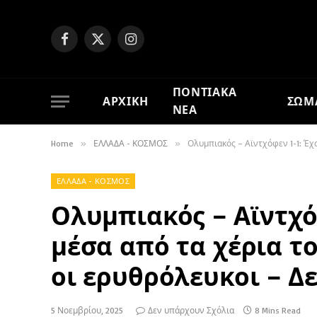
Facebook
X
Instagram
(Twitter)
ΠΟΝΤΙΑΚΑ
ΑΡΧΙΚΗ
ΣΩΜ
ΝΕΑ
Home
»
ΕΛΛΑΔΑ - ΚΟΣΜΟΣ
»
Ολυμπιακός – Αϊντχόφεν 1-1: Έχα
ΕΛΛΑΔΑ - ΚΟΣΜΟΣ
Ολυμπιακός – Αϊντχόφ
μέσα από τα χέρια τ
οι ερυθρόλευκοι – Δε
5 Νοεμβρίου, 2025
Δεν υπάρχουν Σχόλια
8 Mins Read