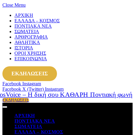
Close Menu
ΑΡΧΙΚΗ
ΕΛΛΑΔΑ – ΚΟΣΜΟΣ
ΠΟΝΤΙΑΚΑ ΝΕΑ
ΣΩΜΑΤΕΙΑ
ΑΡΘΡΟΓΡΑΦΙΑ
ΑΘΛΗΤΙΚΑ
ΙΣΤΟΡΙΑ
ΟΡΟΙ ΧΡΗΣΗΣ
ΕΠΙΚΟΙΝΩΝΙΑ
ΕΚΔΗΛΩΣΕΙΣ
Facebook
Instagram
Facebook
X (Twitter)
Instagram
ΕΚΔΗΛΩΣΕΙΣ
ΑΡΧΙΚΗ
ΠΟΝΤΙΑΚΑ ΝΕΑ
ΣΩΜΑΤΕΙΑ
ΕΛΛΑΔΑ – ΚΟΣΜΟΣ