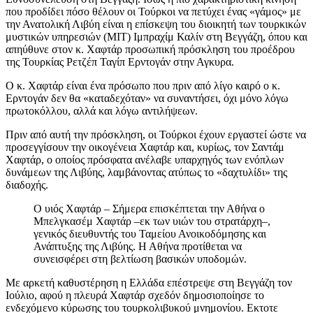
που προδίδει πόσο θέλουν οι Τούρκοι να πετύχει ένας «γάμος» με
την Ανατολική Λιβύη είναι η επίσκεψη του διοικητή των τουρκικών
μυστικών υπηρεσιών (ΜΙΤ) Ιμπραχίμ Καλίν στη Βεγγάζη, όπου και
απηύθυνε στον κ. Χαφτάρ προσωπική πρόσκληση του προέδρου
της Τουρκίας Ρετζέπ Ταγίπ Ερντογάν στην Αγκυρα.
Ο κ. Χαφτάρ είναι ένα πρόσωπο που πριν από λίγο καιρό ο κ.
Ερντογάν δεν θα «καταδεχόταν» να συναντήσει, όχι μόνο λόγω
πρωτοκόλλου, αλλά και λόγω αντιλήψεων.
Πριν από αυτή την πρόσκληση, οι Τούρκοι έχουν εργαστεί ώστε να
προσεγγίσουν την οικογένεια Χαφτάρ και, κυρίως, τον Σαντάμ
Χαφτάρ, ο οποίος πρόσφατα ανέλαβε υπαρχηγός των ενόπλων
δυνάμεων της Λιβύης, λαμβάνοντας ατύπως το «δαχτυλίδι» της
διαδοχής.
Ο υιός Χαφτάρ – Σήμερα επισκέπτεται την Αθήνα ο
Μπελγκασέμ Χαφτάρ –εκ των υιών του στρατάρχη–,
γενικός διευθυντής του Ταμείου Ανοικοδόμησης και
Ανάπτυξης της Λιβύης. Η Αθήνα προτίθεται να
συνεισφέρει στη βελτίωση βασικών υποδομών.
Με αρκετή καθυστέρηση η Ελλάδα επέστρεψε στη Βεγγάζη τον
Ιούλιο, αφού η πλευρά Χαφτάρ σχεδόν δημοσιοποίησε το
ενδεχόμενο κύρωσης του τουρκολιβυκού μνημονίου. Εκτοτε