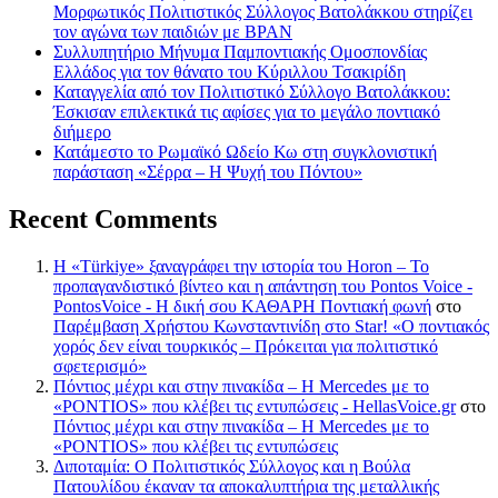
Μορφωτικός Πολιτιστικός Σύλλογος Βατολάκκου στηρίζει
τον αγώνα των παιδιών με BPAN
Συλλυπητήριο Μήνυμα Παμποντιακής Ομοσπονδίας
Ελλάδος για τον θάνατο του Κύριλλου Τσακιρίδη
Καταγγελία από τον Πολιτιστικό Σύλλογο Βατολάκκου:
Έσκισαν επιλεκτικά τις αφίσες για το μεγάλο ποντιακό
διήμερο
Κατάμεστο το Ρωμαϊκό Ωδείο Κω στη συγκλονιστική
παράσταση «Σέρρα – Η Ψυχή του Πόντου»
Recent Comments
Η «Türkiye» ξαναγράφει την ιστορία του Horon – Το
προπαγανδιστικό βίντεο και η απάντηση του Pontos Voice -
PontosVoice - H δική σου ΚΑΘΑΡΗ Ποντιακή φωνή
στο
Παρέμβαση Χρήστου Κωνσταντινίδη στο Star! «Ο ποντιακός
χορός δεν είναι τουρκικός – Πρόκειται για πολιτιστικό
σφετερισμό»
Πόντιος μέχρι και στην πινακίδα – Η Mercedes με το
«PONTIOS» που κλέβει τις εντυπώσεις - HellasVoice.gr
στο
Πόντιος μέχρι και στην πινακίδα – Η Mercedes με το
«PONTIOS» που κλέβει τις εντυπώσεις
Διποταμία: Ο Πολιτιστικός Σύλλογος και η Βούλα
Πατουλίδου έκαναν τα αποκαλυπτήρια της μεταλλικής