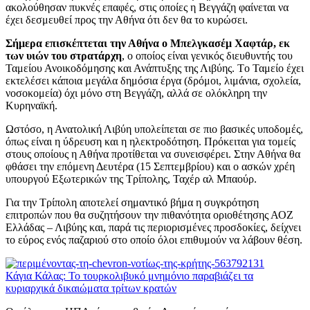
ακολούθησαν πυκνές επαφές, στις οποίες η Βεγγάζη φαίνεται να
έχει δεσμευθεί προς την Αθήνα ότι δεν θα το κυρώσει.
Σήμερα επισκέπτεται την Αθήνα ο Μπελγκασέμ Χαφτάρ, εκ
των υιών του στρατάρχη
, ο οποίος είναι γενικός διευθυντής του
Ταμείου Ανοικοδόμησης και Ανάπτυξης της Λιβύης. Tο Ταμείο έχει
εκτελέσει κάποια μεγάλα δημόσια έργα (δρόμοι, λιμάνια, σχολεία,
νοσοκομεία) όχι μόνο στη Βεγγάζη, αλλά σε ολόκληρη την
Κυρηναϊκή.
Ωστόσο, η Ανατολική Λιβύη υπολείπεται σε πιο βασικές υποδομές,
όπως είναι η ύδρευση και η ηλεκτροδότηση. Πρόκειται για τομείς
στους οποίους η Αθήνα προτίθεται να συνεισφέρει. Στην Αθήνα θα
φθάσει την επόμενη Δευτέρα (15 Σεπτεμβρίου) και ο ασκών χρέη
υπουργού Εξωτερικών της Τρίπολης, Ταχέρ αλ Μπαούρ.
Για την Τρίπολη αποτελεί σημαντικό βήμα η συγκρότηση
επιτροπών που θα συζητήσουν την πιθανότητα οριοθέτησης ΑΟΖ
Ελλάδας – Λιβύης και, παρά τις περιορισμένες προσδοκίες, δείχνει
το εύρος ενός παζαριού στο οποίο όλοι επιθυμούν να λάβουν θέση.
Κάγια Κάλας: Το τουρκολιβυκό μνημόνιο παραβιάζει τα
κυριαρχικά δικαιώματα τρίτων κρατών