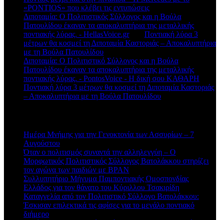
«PONTIOS» που κλέβει τις εντυπώσεις
Διποταμία: Ο Πολιτιστικός Σύλλογος και η Βούλα
Πατουλίδου έκαναν τα αποκαλυπτήρια της μεταλλικής
ποντιακής λύρας. - HellasVoice.gr
στο
Ποντιακή λύρα 3
μέτρων θα κοσμεί τη Διποταμία Καστοριάς – Αποκαλυπτήρια
με τη Βούλα Πατουλίδου
Διποταμία: Ο Πολιτιστικό Σύλλογος και η Βούλα
Πατουλίδου έκαναν τα αποκαλυπτήρια της μεταλλικής
ποντιακής λύρας. - PontosVoice - H δική σου ΚΑΘΑΡΗ
στο
Ποντιακή λύρα 3 μέτρων θα κοσμεί τη Διποταμία Καστοριάς
– Αποκαλυπτήρια με τη Βούλα Πατουλίδου
Πρόσφατα άρθρα
Ημέρα Μνήμης για την Γενοκτονία των Ασσυρίων – 7
Αυγούστου
Όταν ο πολιτισμός συναντά την αλληλεγγύη – Ο
Μορφωτικός Πολιτιστικός Σύλλογος Βατολάκκου στηρίζει
τον αγώνα των παιδιών με BPAN
Συλλυπητήριο Μήνυμα Παμποντιακής Ομοσπονδίας
Ελλάδος για τον θάνατο του Κύριλλου Τσακιρίδη
Καταγγελία από τον Πολιτιστικό Σύλλογο Βατολάκκου:
Έσκισαν επιλεκτικά τις αφίσες για το μεγάλο ποντιακό
διήμερο