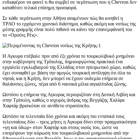
ενδιαφέρον να φανεί τι θα συμβεί σε περίπτωση που η Chevron δεν
καταθέσει τελικά επίσημη προσφορά.
Σε κάθε περίπτωση στην Αθήνα αναμένουν πώς θα κινηθεί η
ΤΡΑΟ το ερχόμενο χρονικό διάστημα, καθώς ακόμη και νοτίως της
μέσης γραμμής είναι πολύ πιθανό να κάνει την επανεμφάνισή του
το «Ορούτς Ρέις».
Η Αγκυρα επέβαλε πριν από έξι χρόνια το τουρκολιβυκό μνημόνιο
στην κυβέρνηση της Τρίπολης, δημιουργώντας πρακτικά ένα
εργαλείο εγκλωβισμού της Ελλάδας στον ηπειρωτικό χώρο, καθώς
έχει συναφθεί με βάση την αμιγώς τουρκική αντίληψη ότι όλα τα
νησιά, και η Κρήτη, δεν μπορεί να έχουν ουδεμία επήρεια σε
θαλάσσιες ζώνες, πέρα από 6 ναυτικά μίλια αιγιαλίτιδας ζώνης.
Ωστόσο η επήρεια της Αγκυρας περιοριζόταν στη Δυτική Λιβύη και
στην Τρίπολη, καθώς ο ισχυρός άνδρας της Βεγγάζης Χαλίφα
Χαφτάρ βρισκόταν σε αντίθετο στρατόπεδο.
Ωστόσο τα τελευταία δύο χρόνια και ακόμη πιο εντατικά τους
τελευταίους δύο – τρεις μήνες η Αγκυρα δίνει στην πραγματικότητα
«γη και ύδωρ» στον Χαφτάρ και στους υιούς του, ώστε να
επιτρέψουν την κύρωση του τουρκολιβυκού μνημονίου από την
Εθνοσυνέλευση στη Βεγγάζη. Ισως η πιο χαρακτηριστική κίνηση