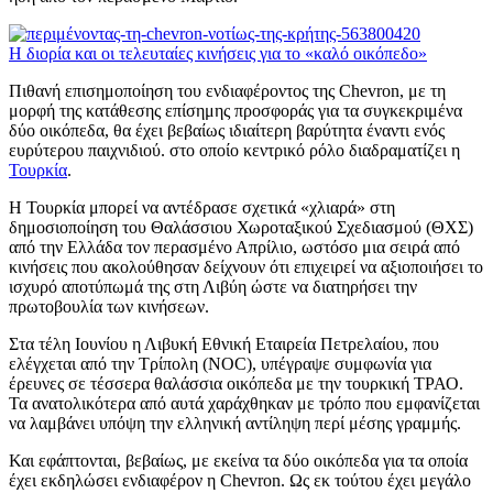
Η διορία και οι τελευταίες κινήσεις για το «καλό οικόπεδο»
Πιθανή επισημοποίηση του ενδιαφέροντος της Chevron, με τη
μορφή της κατάθεσης επίσημης προσφοράς για τα συγκεκριμένα
δύο οικόπεδα, θα έχει βεβαίως ιδιαίτερη βαρύτητα έναντι ενός
ευρύτερου παιχνιδιού. στο οποίο κεντρικό ρόλο διαδραματίζει η
Τουρκία
.
Η Τουρκία μπορεί να αντέδρασε σχετικά «χλιαρά» στη
δημοσιοποίηση του Θαλάσσιου Χωροταξικού Σχεδιασμού (ΘΧΣ)
από την Ελλάδα τον περασμένο Απρίλιο, ωστόσο μια σειρά από
κινήσεις που ακολούθησαν δείχνουν ότι επιχειρεί να αξιοποιήσει το
ισχυρό αποτύπωμά της στη Λιβύη ώστε να διατηρήσει την
πρωτοβουλία των κινήσεων.
Στα τέλη Ιουνίου η Λιβυκή Εθνική Εταιρεία Πετρελαίου, που
ελέγχεται από την Τρίπολη (NOC), υπέγραψε συμφωνία για
έρευνες σε τέσσερα θαλάσσια οικόπεδα με την τουρκική ΤΡΑΟ.
Τα ανατολικότερα από αυτά χαράχθηκαν με τρόπο που εμφανίζεται
να λαμβάνει υπόψη την ελληνική αντίληψη περί μέσης γραμμής.
Και εφάπτονται, βεβαίως, με εκείνα τα δύο οικόπεδα για τα οποία
έχει εκδηλώσει ενδιαφέρον η Chevron. Ως εκ τούτου έχει μεγάλο