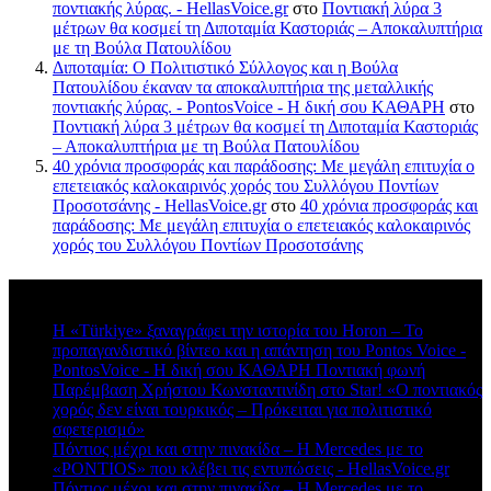
ποντιακής λύρας. - HellasVoice.gr
στο
Ποντιακή λύρα 3
μέτρων θα κοσμεί τη Διποταμία Καστοριάς – Αποκαλυπτήρια
με τη Βούλα Πατουλίδου
Διποταμία: Ο Πολιτιστικό Σύλλογος και η Βούλα
Πατουλίδου έκαναν τα αποκαλυπτήρια της μεταλλικής
ποντιακής λύρας. - PontosVoice - H δική σου ΚΑΘΑΡΗ
στο
Ποντιακή λύρα 3 μέτρων θα κοσμεί τη Διποταμία Καστοριάς
– Αποκαλυπτήρια με τη Βούλα Πατουλίδου
40 χρόνια προσφοράς και παράδοσης: Με μεγάλη επιτυχία ο
επετειακός καλοκαιρινός χορός του Συλλόγου Ποντίων
Προσοτσάνης - HellasVoice.gr
στο
40 χρόνια προσφοράς και
παράδοσης: Με μεγάλη επιτυχία ο επετειακός καλοκαιρινός
χορός του Συλλόγου Ποντίων Προσοτσάνης
Πρόσφατα σχόλια
Η «Türkiye» ξαναγράφει την ιστορία του Horon – Το
προπαγανδιστικό βίντεο και η απάντηση του Pontos Voice -
PontosVoice - H δική σου ΚΑΘΑΡΗ Ποντιακή φωνή
στο
Παρέμβαση Χρήστου Κωνσταντινίδη στο Star! «Ο ποντιακός
χορός δεν είναι τουρκικός – Πρόκειται για πολιτιστικό
σφετερισμό»
Πόντιος μέχρι και στην πινακίδα – Η Mercedes με το
«PONTIOS» που κλέβει τις εντυπώσεις - HellasVoice.gr
στο
Πόντιος μέχρι και στην πινακίδα – Η Mercedes με το