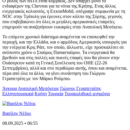
Ο ρόλος των ΗΠΑ είναι κομβικός. Δεν υπάρχει μόνο το
ενδιαφέρον της Chevron για τα νότια της Κρήτης. Ενας άλλος
ενεργειακός κολοσσός, η ExxonMobil, υπέγραψε συμφωνία με τη
NOC στην Τρίπολη για έρευνες στον κόλπο της Σύρτης, γεγονός
που επιβεβαιώνει ότι όλες οι μεγάλες αμερικανικές εταιρείες
επιχειρούν να αναζητήσουν ευκαιρίες στην Ανατολική Μεσόγειο.
Το επόμενο χρονικό διάστημα αναμένεται να επισκεφθεί την
περιοχή, και την Ελλάδα, και ο αρμόδιος Αμερικανός υπουργός για
την ενέργεια Κρις Ράιτ, τον οποίο, άλλωστε, είχε προσκαλέσει σε
ανύποπτο χρόνο ο Σταύρος Παπασταύρου. Τα ενεργειακά θα
βρεθούν και στις πολλές και πυκνές επαφές που θα γίνουν στην
Ουάσιγκτον κατά τη Γενική Συνέλευση του ΟΗΕ (22-26
Σεπτεμβρίου), αλλά και στο περιθώριο αυτής, όπου και αναμένεται,
πέρα από όλα τα άλλα, να γίνει συνάντηση του Γιώργου
Γεραπετρίτη με τον Μάρκο Ρούμπιο.
Άγκυρα
Ανατολική Μεσόγειος
Γιώργος Γεραπετρίτης
Ελληνοτουρκικά
Κρήτη
Τουρκία
Τουρκολιβυκό μνημόνιο
Βασίλης Νέδος
08.09.2025 • 06:55