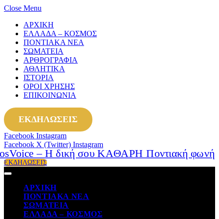
Close Menu
ΑΡΧΙΚΗ
ΕΛΛΑΔΑ – ΚΟΣΜΟΣ
ΠΟΝΤΙΑΚΑ ΝΕΑ
ΣΩΜΑΤΕΙΑ
ΑΡΘΡΟΓΡΑΦΙΑ
ΑΘΛΗΤΙΚΑ
ΙΣΤΟΡΙΑ
ΟΡΟΙ ΧΡΗΣΗΣ
ΕΠΙΚΟΙΝΩΝΙΑ
ΕΚΔΗΛΩΣΕΙΣ
Facebook
Instagram
Facebook
X (Twitter)
Instagram
ΕΚΔΗΛΩΣΕΙΣ
ΑΡΧΙΚΗ
ΠΟΝΤΙΑΚΑ ΝΕΑ
ΣΩΜΑΤΕΙΑ
ΕΛΛΑΔΑ – ΚΟΣΜΟΣ