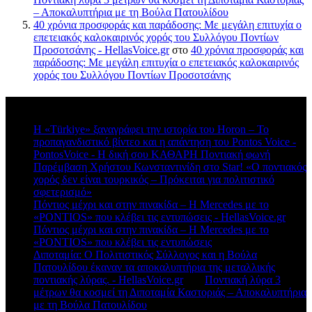
– Αποκαλυπτήρια με τη Βούλα Πατουλίδου
40 χρόνια προσφοράς και παράδοσης: Με μεγάλη επιτυχία ο
επετειακός καλοκαιρινός χορός του Συλλόγου Ποντίων
Προσοτσάνης - HellasVoice.gr
στο
40 χρόνια προσφοράς και
παράδοσης: Με μεγάλη επιτυχία ο επετειακός καλοκαιρινός
χορός του Συλλόγου Ποντίων Προσοτσάνης
Πρόσφατα σχόλια
Η «Türkiye» ξαναγράφει την ιστορία του Horon – Το
προπαγανδιστικό βίντεο και η απάντηση του Pontos Voice -
PontosVoice - H δική σου ΚΑΘΑΡΗ Ποντιακή φωνή
στο
Παρέμβαση Χρήστου Κωνσταντινίδη στο Star! «Ο ποντιακός
χορός δεν είναι τουρκικός – Πρόκειται για πολιτιστικό
σφετερισμό»
Πόντιος μέχρι και στην πινακίδα – Η Mercedes με το
«PONTIOS» που κλέβει τις εντυπώσεις - HellasVoice.gr
στο
Πόντιος μέχρι και στην πινακίδα – Η Mercedes με το
«PONTIOS» που κλέβει τις εντυπώσεις
Διποταμία: Ο Πολιτιστικός Σύλλογος και η Βούλα
Πατουλίδου έκαναν τα αποκαλυπτήρια της μεταλλικής
ποντιακής λύρας. - HellasVoice.gr
στο
Ποντιακή λύρα 3
μέτρων θα κοσμεί τη Διποταμία Καστοριάς – Αποκαλυπτήρια
με τη Βούλα Πατουλίδου