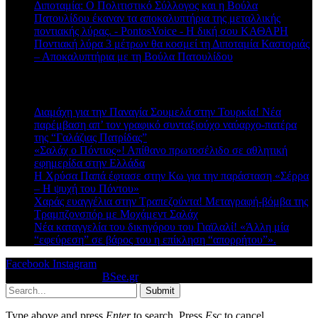
Διποταμία: Ο Πολιτιστικό Σύλλογος και η Βούλα
Πατουλίδου έκαναν τα αποκαλυπτήρια της μεταλλικής
ποντιακής λύρας. - PontosVoice - H δική σου ΚΑΘΑΡΗ
στο
Ποντιακή λύρα 3 μέτρων θα κοσμεί τη Διποταμία Καστοριάς
– Αποκαλυπτήρια με τη Βούλα Πατουλίδου
Πρόσφατα άρθρα
Διαμάχη για την Παναγία Σουμελά στην Τουρκία! Νέα
παρέμβαση απ’ τον γραφικό συνταξιούχο ναύαρχο-πατέρα
της “Γαλάζιας Πατρίδας”
«Σαλάχ ο Πόντιος»! Απίθανο πρωτοσέλιδο σε αθλητική
εφημερίδα στην Ελλάδα
Η Χρύσα Παπά έφτασε στην Κω για την παράσταση «Σέρρα
– Η ψυχή του Πόντου»
Χαράς ευαγγέλια στην Τραπεζούντα! Μεταγραφή-βόμβα της
Τραμπζονσπόρ με Μοχάμεντ Σαλάχ
Νέα καταγγελία του δικηγόρου του Γιαϊλαλί! «Άλλη μία
“εφεύρεση” σε βάρος του η επίκληση “απορρήτου”».
Facebook
Instagram
© 2026 Designed by
BSee.gr
.
Submit
Type above and press
Enter
to search. Press
Esc
to cancel.