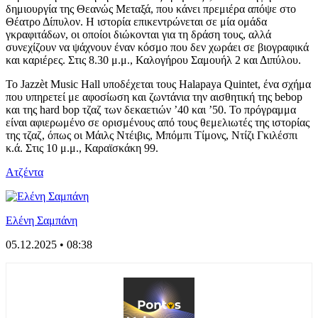
δημιουργία της Θεανώς Μεταξά, που κάνει πρεμιέρα απόψε στο
Θέατρο Δίπυλον. Η ιστορία επικεντρώνεται σε μία ομάδα
γκραφιτάδων, οι οποίοι διώκονται για τη δράση τους, αλλά
συνεχίζουν να ψάχνουν έναν κόσμο που δεν χωράει σε βιογραφικά
και καριέρες. Στις 8.30 μ.μ., Καλογήρου Σαμουήλ 2 και Διπύλου.
Το Jazzèt Music Hall υποδέχεται τους Halapaya Quintet, ένα σχήμα
που υπηρετεί με αφοσίωση και ζωντάνια την αισθητική της bebop
και της hard bop τζαζ των δεκαετιών ’40 και ’50. Το πρόγραμμα
είναι αφιερωμένο σε ορισμένους από τους θεμελιωτές της ιστορίας
της τζαζ, όπως οι Μάιλς Ντέιβις, Μπόμπι Τίμονς, Ντίζι Γκιλέσπι
κ.ά. Στις 10 μ.μ., Καραϊσκάκη 99.
Ατζέντα
Ελένη Σαμπάνη
05.12.2025 • 08:38