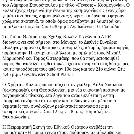
του Λάμπρου Σταυρόπουλου με τίτλο «Γένεσις – Κοσμογονία». Ο
καλλιτέχνης εξερευνά την έννοια της κοσμογονίας ως έναν χώρο
γεμάτο αντιθέσεις, δημιουργώντας ζωγραφικά έργα που φέρουν
χρώματα σκοτεινά, τα οποία όμως φωτίζονται με λαμπερά και
μεταλλικά στοιχεία. Στις 6.30 μ.μ., Αγ. Ιωάννου 10, Γλυφάδα.
Το Τμήμα Θεάτρου της Σχολής Καλών Τεχνών του ΑΠΘ
διοργανώνει από σήμερα, στο Μόναχο, το Διεθνές Συνέδριο
«Ελληνογερμανικές θεατρικές συνομιλίες: ιστορία, δραματουργία,
παράσταση». Η κεντρική εκδήλωση με ομιλητές τους Μιχαήλ
Μαρμαρινό και Τόμας Οστερμάιερ, που θα πραγματοποιηθεί
αύριο, θα αναδείξει τις θεατρικές σχέσεις ανάμεσα στις δύο χώρες
και τις παραδόσεις τους από τον 19ο έως και τον 21ο αιώνα. Στις
4.45 μ.μ., Geschwister-Scholl-Platz 1.
Ο Χρήστος Κάλφας παρουσιάζει στην γκαλερί Λόλα Νικολάου
(φωτογραφία), στη Θεσσαλονίκη, μια νέα εικαστική πρόταση με
ζωγραφικούς πίνακες. Στα έργα του αναδεικνύεται η λεπτή
ισορροπία ανάμεσα στο παρόν και το διαχρονικό, μέσα από
θεματικές που συνδυάζουν ρεαλιστικές αποτυπώσεις με
αφαιρετικές πινελιές. Στις 12 μ.μ. – 8 μ.μ., Τσιμισκή 52,
Θεσσαλονίκη.
H Πειραματική Σκηνή του Εθνικού Θεάτρου ανεβάζει την
παράσταση «Η ποίηση είναι στους δρόμους», σε σύλληψη και