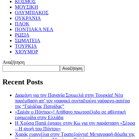
ΚΟΣΜΟΣ
ΜΟΥΣΙΚΗ
ΟΛΥΜΠΙΑΚΟΣ
ΟΥΚΡΑΝΙΑ
ΠΑΟΚ
ΠΟΝΤΙΑΚΑ ΝΕΑ
ΡΩΣΙΑ
ΣΩΜΑΤΕΙΑ
ΤΟΥΡΚΙΑ
ΧΙΟΥΜΟΡ
Αναζήτηση
Αναζήτηση
Recent Posts
Διαμάχη για την Παναγία Σουμελά στην Τουρκία! Νέα
παρέμβαση απ’ τον γραφικό συνταξιούχο ναύαρχο-πατέρα
της “Γαλάζιας Πατρίδας”
«Σαλάχ ο Πόντιος»! Απίθανο πρωτοσέλιδο σε αθλητική
εφημερίδα στην Ελλάδα
Η Χρύσα Παπά έφτασε στην Κω για την παράσταση «Σέρρα
– Η ψυχή του Πόντου»
Χαράς ευαγγέλια στην Τραπεζούντα! Μεταγραφή-βόμβα της