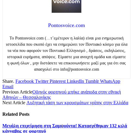
Pontosvoice.com
Το Pontosvoice.com (…τ’εμέτερον η λαλία) είναι μια ενημερωτική
ιστοσελίδα που σκοπό έχει να ενημερώνει τον Ποντιακό κόσμο για όλα
τα νέα που αφορούν τον Ποντιακό Ελληνισμό , δράσεις, εκδηλώσεις,
ιστορικά ευρήματα, απόψεις. Είμαστε μια ανοιχτή ομάδα και είμαστε
η φωνή όλων , μην διστάσετε να επικοινωνήσετε μαζί μας για ότι σας
απασχολεί στο info@pontosvoice.com
Share.
Facebook
Twitter
Pinterest
LinkedIn
Tumblr
WhatsApp
Email
Previous Article
Οδηγός φορτηγού μπήκε ανάποδα στην εθνική
Αθηνών – Θεσσαλονίκης
Next Article
Αυξητική τάση των κρουσμάτων γρίπης στην Ελλάδα
Related
Posts
Μεγάλη επιχείρηση στη Σαμψούντα! Κατασχέθηκαν 132 κιλά
κάνναβης σε φορτηγό