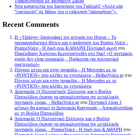
Τραμπζονσπόρ με Μοχάμεντ Σαλάχ
Νέα καταγγελία του δικηγόρου του Γιαϊλαλί! «Άλλη μία
“εφεύρεση” σε βάρος του η επίκληση “απορρήτου”».
Recent Comments
Η «Türkiye» ξαναγράφει την ιστορία του Horon – Το
προπαγανδιστικό βίντεο και η απάντηση του Pontos Voice -
PontosVoice - H δική σου ΚΑΘΑΡΗ Ποντιακή φωνή
στο
Παρέμβαση Χρήστου Κωνσταντινίδη στο Star! «Ο ποντιακός
χορός δεν είναι τουρκικός – Πρόκειται για πολιτιστικό
σφετερισμό»
Πόντιος μέχρι και στην πινακίδα – Η Mercedes με το
«PONTIOS» που κλέβει τις εντυπώσεις - HellasVoice.gr
στο
Πόντιος μέχρι και στην πινακίδα – Η Mercedes με το
«PONTIOS» που κλέβει τις εντυπώσεις
Διποταμία: Ο Πολιτιστικός Σύλλογος και η Βούλα
Πατουλίδου έκαναν τα αποκαλυπτήρια της μεταλλικής
ποντιακής λύρας. - HellasVoice.gr
στο
Ποντιακή λύρα 3
μέτρων θα κοσμεί τη Διποταμία Καστοριάς – Αποκαλυπτήρια
με τη Βούλα Πατουλίδου
Διποταμία: Ο Πολιτιστικό Σύλλογος και η Βούλα
Πατουλίδου έκαναν τα αποκαλυπτήρια της μεταλλικής
ποντιακής λύρας. - PontosVoice - H δική σου ΚΑΘΑΡΗ
στο
Ποντιακή λύρα 3 μέτρων θα κοσμεί τη Διποταμία Καστοριάς