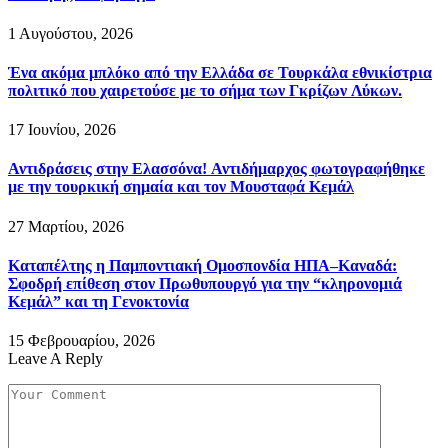
1 Αυγούστου, 2026
Ένα ακόμα μπλόκο από την Ελλάδα σε Τουρκάλα εθνικίστρια
πολιτικό που χαιρετούσε με το σήμα των Γκρίζων Λύκων.
17 Ιουνίου, 2026
Αντιδράσεις στην Ελασσόνα! Αντιδήμαρχος φωτογραφήθηκε
με την τουρκική σημαία και τον Μουσταφά Κεμάλ
27 Μαρτίου, 2026
Καταπέλτης η Παμποντιακή Ομοσπονδία ΗΠΑ–Καναδά:
Σφοδρή επίθεση στον Πρωθυπουργό για την “κληρονομιά
Κεμάλ” και τη Γενοκτονία
15 Φεβρουαρίου, 2026
Leave A Reply