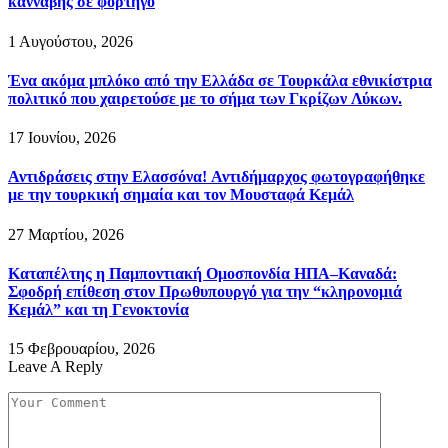
κάνναβης σε φορτηγό
1 Αυγούστου, 2026
Ένα ακόμα μπλόκο από την Ελλάδα σε Τουρκάλα εθνικίστρια
πολιτικό που χαιρετούσε με το σήμα των Γκρίζων Λύκων.
17 Ιουνίου, 2026
Αντιδράσεις στην Ελασσόνα! Αντιδήμαρχος φωτογραφήθηκε
με την τουρκική σημαία και τον Μουσταφά Κεμάλ
27 Μαρτίου, 2026
Καταπέλτης η Παμποντιακή Ομοσπονδία ΗΠΑ–Καναδά:
Σφοδρή επίθεση στον Πρωθυπουργό για την “κληρονομιά
Κεμάλ” και τη Γενοκτονία
15 Φεβρουαρίου, 2026
Leave A Reply