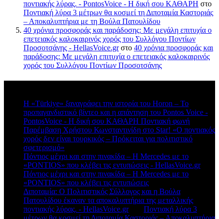
ποντιακής λύρας. - PontosVoice - H δική σου ΚΑΘΑΡΗ
στο
Ποντιακή λύρα 3 μέτρων θα κοσμεί τη Διποταμία Καστοριάς
– Αποκαλυπτήρια με τη Βούλα Πατουλίδου
40 χρόνια προσφοράς και παράδοσης: Με μεγάλη επιτυχία ο
επετειακός καλοκαιρινός χορός του Συλλόγου Ποντίων
Προσοτσάνης - HellasVoice.gr
στο
40 χρόνια προσφοράς και
παράδοσης: Με μεγάλη επιτυχία ο επετειακός καλοκαιρινός
χορός του Συλλόγου Ποντίων Προσοτσάνης
Πρόσφατα σχόλια
Η «Türkiye» ξαναγράφει την ιστορία του Horon – Το
προπαγανδιστικό βίντεο και η απάντηση του Pontos Voice -
PontosVoice - H δική σου ΚΑΘΑΡΗ Ποντιακή φωνή
στο
Παρέμβαση Χρήστου Κωνσταντινίδη στο Star! «Ο ποντιακός
χορός δεν είναι τουρκικός – Πρόκειται για πολιτιστικό
σφετερισμό»
Πόντιος μέχρι και στην πινακίδα – Η Mercedes με το
«PONTIOS» που κλέβει τις εντυπώσεις - HellasVoice.gr
στο
Πόντιος μέχρι και στην πινακίδα – Η Mercedes με το
«PONTIOS» που κλέβει τις εντυπώσεις
Διποταμία: Ο Πολιτιστικός Σύλλογος και η Βούλα
Πατουλίδου έκαναν τα αποκαλυπτήρια της μεταλλικής
ποντιακής λύρας. - HellasVoice.gr
στο
Ποντιακή λύρα 3
μέτρων θα κοσμεί τη Διποταμία Καστοριάς – Αποκαλυπτήρια