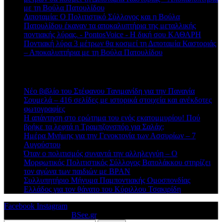
με τη Βούλα Πατουλίδου
Διποταμία: Ο Πολιτιστικό Σύλλογος και η Βούλα
Πατουλίδου έκαναν τα αποκαλυπτήρια της μεταλλικής
ποντιακής λύρας. - PontosVoice - H δική σου ΚΑΘΑΡΗ
στο
Ποντιακή λύρα 3 μέτρων θα κοσμεί τη Διποταμία Καστοριάς
– Αποκαλυπτήρια με τη Βούλα Πατουλίδου
Πρόσφατα άρθρα
Νέο βιβλίο του Στέφανου Τανιμανίδη για την Παναγία
Σουμελά – 416 σελίδες με ιστορικά στοιχεία και ανέκδοτες
φωτογραφίες
Η απάντηση στο ερώτημα του ενός εκατομμυρίου! Πού
βρήκε τα λεφτά η Τραμπζονσπόρ για Σαλάχ;
Ημέρα Μνήμης για την Γενοκτονία των Ασσυρίων – 7
Αυγούστου
Όταν ο πολιτισμός συναντά την αλληλεγγύη – Ο
Μορφωτικός Πολιτιστικός Σύλλογος Βατολάκκου στηρίζει
τον αγώνα των παιδιών με BPAN
Συλλυπητήριο Μήνυμα Παμποντιακής Ομοσπονδίας
Ελλάδος για τον θάνατο του Κύριλλου Τσακιρίδη
Facebook
Instagram
© 2026 Designed by
BSee.gr
.