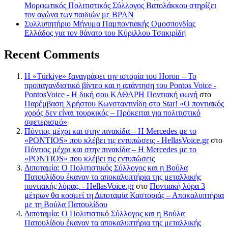
Μορφωτικός Πολιτιστικός Σύλλογος Βατολάκκου στηρίζει
τον αγώνα των παιδιών με BPAN
Συλλυπητήριο Μήνυμα Παμποντιακής Ομοσπονδίας
Ελλάδος για τον θάνατο του Κύριλλου Τσακιρίδη
Recent Comments
Η «Türkiye» ξαναγράφει την ιστορία του Horon – Το
προπαγανδιστικό βίντεο και η απάντηση του Pontos Voice -
PontosVoice - H δική σου ΚΑΘΑΡΗ Ποντιακή φωνή
στο
Παρέμβαση Χρήστου Κωνσταντινίδη στο Star! «Ο ποντιακός
χορός δεν είναι τουρκικός – Πρόκειται για πολιτιστικό
σφετερισμό»
Πόντιος μέχρι και στην πινακίδα – Η Mercedes με το
«PONTIOS» που κλέβει τις εντυπώσεις - HellasVoice.gr
στο
Πόντιος μέχρι και στην πινακίδα – Η Mercedes με το
«PONTIOS» που κλέβει τις εντυπώσεις
Διποταμία: Ο Πολιτιστικός Σύλλογος και η Βούλα
Πατουλίδου έκαναν τα αποκαλυπτήρια της μεταλλικής
ποντιακής λύρας. - HellasVoice.gr
στο
Ποντιακή λύρα 3
μέτρων θα κοσμεί τη Διποταμία Καστοριάς – Αποκαλυπτήρια
με τη Βούλα Πατουλίδου
Διποταμία: Ο Πολιτιστικό Σύλλογος και η Βούλα
Πατουλίδου έκαναν τα αποκαλυπτήρια της μεταλλικής