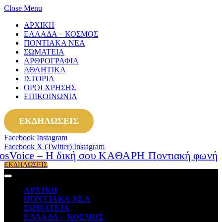
Close Menu
ΑΡΧΙΚΗ
ΕΛΛΑΔΑ – ΚΟΣΜΟΣ
ΠΟΝΤΙΑΚΑ ΝΕΑ
ΣΩΜΑΤΕΙΑ
ΑΡΘΡΟΓΡΑΦΙΑ
ΑΘΛΗΤΙΚΑ
ΙΣΤΟΡΙΑ
ΟΡΟΙ ΧΡΗΣΗΣ
ΕΠΙΚΟΙΝΩΝΙΑ
ΕΚΔΗΛΩΣΕΙΣ
Facebook
Instagram
Facebook
X (Twitter)
Instagram
ΕΚΔΗΛΩΣΕΙΣ
ΑΡΧΙΚΗ
ΠΟΝΤΙΑΚΑ ΝΕΑ
ΣΩΜΑΤΕΙΑ
ΕΛΛΑΔΑ – ΚΟΣΜΟΣ