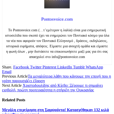
Pontosvoice.com
Το Pontosvoice.com (…τ’εμέτερον η λαλία) είναι μια ενημερωτική
ιστοσελίδα που σκοπό έχει να ενημερώνει τον Ποντιακό κόσμο για όλα
τα νέα που αφορούν τον Ποντιακό Ελληνισμό , δράσεις, εκδηλώσεις,
ιστορικά ευρήματα, απόψεις. Είμαστε μια ανοιχτή ομάδα και είμαστε
η φωνή όλων , μην διστάσετε να επικοινωνήσετε μαζί μας για ότι σας
απασχολεί στο info@pontosvoice.com
Share.
Facebook
Twitter
Pinterest
LinkedIn
Tumblr
WhatsApp
Email
Previous Article
Τα μεγαλύτερα λάθη που κάνουμε την εποχή που η
γρίπη παρουσιάζει έξαρση
Next Article
Χριστοδουλίδης από Κίεβο: Ξέρουμε τι σημαίνει
εισβολή, πρώτη προτεραιότητα η στήριξη της Ουκρανίας
Related
Posts
Μεγάλη επιχείρηση στη Σαμψούντα! Κατασχέθηκαν 132 κιλά