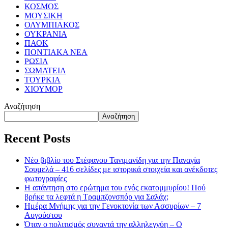
ΚΟΣΜΟΣ
ΜΟΥΣΙΚΗ
ΟΛΥΜΠΙΑΚΟΣ
ΟΥΚΡΑΝΙΑ
ΠΑΟΚ
ΠΟΝΤΙΑΚΑ ΝΕΑ
ΡΩΣΙΑ
ΣΩΜΑΤΕΙΑ
ΤΟΥΡΚΙΑ
ΧΙΟΥΜΟΡ
Αναζήτηση
Αναζήτηση
Recent Posts
Νέο βιβλίο του Στέφανου Τανιμανίδη για την Παναγία
Σουμελά – 416 σελίδες με ιστορικά στοιχεία και ανέκδοτες
φωτογραφίες
Η απάντηση στο ερώτημα του ενός εκατομμυρίου! Πού
βρήκε τα λεφτά η Τραμπζονσπόρ για Σαλάχ;
Ημέρα Μνήμης για την Γενοκτονία των Ασσυρίων – 7
Αυγούστου
Όταν ο πολιτισμός συναντά την αλληλεγγύη – Ο