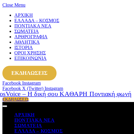
Close Menu
ΑΡΧΙΚΗ
ΕΛΛΑΔΑ – ΚΟΣΜΟΣ
ΠΟΝΤΙΑΚΑ ΝΕΑ
ΣΩΜΑΤΕΙΑ
ΑΡΘΡΟΓΡΑΦΙΑ
ΑΘΛΗΤΙΚΑ
ΙΣΤΟΡΙΑ
ΟΡΟΙ ΧΡΗΣΗΣ
ΕΠΙΚΟΙΝΩΝΙΑ
ΕΚΔΗΛΩΣΕΙΣ
Facebook
Instagram
Facebook
X (Twitter)
Instagram
ΕΚΔΗΛΩΣΕΙΣ
ΑΡΧΙΚΗ
ΠΟΝΤΙΑΚΑ ΝΕΑ
ΣΩΜΑΤΕΙΑ
ΕΛΛΑΔΑ – ΚΟΣΜΟΣ