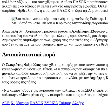
πολλά αλλάζουν… και συνεχίζουμε». Από το ΠΑΣΟΚ προτάσσουν την
άλλων πως «ο τόπος δεν θέλει έναν νέο διαχειριστή εξουσίας. Θέλει
πατρίδας. Ηρθε, λοιπόν, η ώρα του ΠΑΣΟΚ, η ώρα της Δημοκρατικής
Με βίντεό του στο TikTok ο Κυριάκος Μητσοτάκης παρουσίασε
Απάντηση στη Χαριλάου Τρικούπη έδωσε η
Αλεξάνδρα Σδούκου
μι
εμπιστοσύνη του να υλοποιήσουμε όλες τις προεκλογικές μας δεσμε
Δημοκρατίας συμπλήρωσε πως «χάρη στις πολιτικές της κυβέρνησης 
που δεν το είχαμε τα προηγούμενα χρόνια, και τώρα είμαστε σε θέσ
Αντιπολιτευτικά πυρά
Ο
Σωκράτης Φάμελλος
συνεχίζει τις επαφές με τους κοινωνικούς 
καθιερωμένη συνέντευξη Τύπου. «Οι ασπιρίνες που ακούμε ότι θα ε
μοντέλο και άλλη οικονομική πολιτική που να στηρίζει την κοινωνί
επιμένει να προτάσσει το εργασιακό νομοσχέδιο, με τον
Δημήτρη 
τους φορείς της πόλης.
«Να καταργήσουμε την παρουσία των πολιτικών στη ΔΕΘ ζήτησε ο 
πολιτική». «Μόνο φέτος έχουν αφαιρεθεί από τους πολίτες τουλάχι
ΔΕΘ
Κυβέρνηση
ΠΑΣΟΚ
ΣΥΡΙΖΑ
Τσίπρας Αλέξης