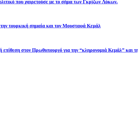
λιτικό που χαιρετούσε με το σήμα των Γκρίζων Λύκων.
 την τουρκική σημαία και τον Μουσταφά Κεμάλ
πίθεση στον Πρωθυπουργό για την “κληρονομιά Κεμάλ” και τη