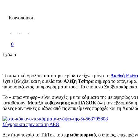
Κοινοποίηση
0
Σχόλια
Το πολιτικό «ρολόι» αυτή την περίοδο δείχνει μόνο τη
Διεθνή Εκθε
έχει εξελιχθεί και η ομιλία του
Αλέξη Τσίπρα
σήμερα το απόγευμα. 
παρουσιάζοντας τα προγράμματά τους. Το επόμενο Σαββατοκύριακο
Το «μπρα ντε φερ» είναι συνεχές, με τα κόμματα της μειοψηφίας ν
καταθέτουν. Μεταξύ
κυβέρνησης
και
ΠΑΣΟΚ
όλη την εβδομάδα η 
άλλες κοινωνικές ομάδες από τις επικείμενες παροχές και τη Χαριλά
Σύγκρουση πριν από τη ΔΕΘ
Δεν ήταν τυχαίο το TikTok του
πρωθυπουργού
, ο οποίος, επιχειρώ