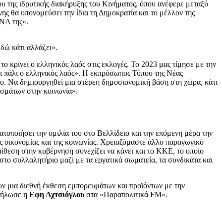
της ιδρυτικής διακήρυξης του Κινήματος, όπου ανέφερε μεταξύ
νης θα υπονομεύσει την ίδια τη Δημοκρατία και το μέλλον της
DNA της».
Εδώ κάτι αλλάζει».
το κρίνει ο ελληνικός λαός στις εκλογές. Το 2023 μας τίμησε με την
αι πάλι ο ελληνικός λαός». Η εκπρόσωπος Τύπου της Νέας
το. Να δημιουργηθεί μια στέρεη δημοσιονομική βάση στη χώρα, κάτι
ασμάτων στην κοινωνία».
ατοποιήσει την ομιλία του στο Βελλίδειο και την επόμενη μέρα την
ς οικονομίας και της κοινωνίας. Χρειαζόμαστε άλλο παραγωγικό
ίθεση στην κυβέρνηση συνεχίζει να κάνει και το ΚΚΕ, το οποίο
το συλλαλητήριο μαζί με τα εργατικά σωματεία, τα συνδικάτα και
ν μια διεθνή έκθεση εμπορευμάτων και προϊόντων με την
δήλωσε η
Εφη Αχτσιόγλου
στα «Παραπολιτικά FM».