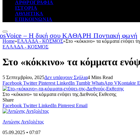
ΑΡΘΡΟΓΡΑΦΙΑ
ΙΣΤΟΡΙΑ
ΑΘΛΗΤΙΚΑ
ΕΠΙΚΟΙΝΩΝΙΑ
Home
»
ΕΛΛΑΔΑ - ΚΟΣΜΟΣ
»
Στο «κόκκινο» τα κόμματα ενόψει τη
ΕΛΛΑΔΑ - ΚΟΣΜΟΣ
Στο «κόκκινο» τα κόμματα ενόψ
5 Σεπτεμβρίου, 2025
Δεν υπάρχουν Σχόλια
4 Mins Read
Facebook
Twitter
Pinterest
LinkedIn
Tumblr
WhatsApp
VKontakte
E
Στο «κόκκινο» τα κόμματα ενόψει της Διεθνούς Εκθεσης
Share
Facebook
Twitter
LinkedIn
Pinterest
Email
Αντώνης Αντζολέτος
05.09.2025 • 07:07