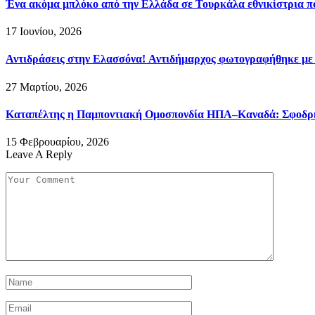
Ένα ακόμα μπλόκο από την Ελλάδα σε Τουρκάλα εθνικίστρια πο
17 Ιουνίου, 2026
Αντιδράσεις στην Ελασσόνα! Αντιδήμαρχος φωτογραφήθηκε με
27 Μαρτίου, 2026
Καταπέλτης η Παμποντιακή Ομοσπονδία ΗΠΑ–Καναδά: Σφοδρή ε
15 Φεβρουαρίου, 2026
Leave A Reply