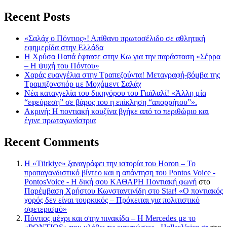
Recent Posts
«Σαλάχ ο Πόντιος»! Απίθανο πρωτοσέλιδο σε αθλητική
εφημερίδα στην Ελλάδα
Η Χρύσα Παπά έφτασε στην Κω για την παράσταση «Σέρρα
– Η ψυχή του Πόντου»
Χαράς ευαγγέλια στην Τραπεζούντα! Μεταγραφή-βόμβα της
Τραμπζονσπόρ με Μοχάμεντ Σαλάχ
Νέα καταγγελία του δικηγόρου του Γιαϊλαλί! «Άλλη μία
“εφεύρεση” σε βάρος του η επίκληση “απορρήτου”».
Ακρινή: Η ποντιακή κουζίνα βγήκε από το περιθώριο και
έγινε πρωταγωνίστρια
Recent Comments
Η «Türkiye» ξαναγράφει την ιστορία του Horon – Το
προπαγανδιστικό βίντεο και η απάντηση του Pontos Voice -
PontosVoice - H δική σου ΚΑΘΑΡΗ Ποντιακή φωνή
στο
Παρέμβαση Χρήστου Κωνσταντινίδη στο Star! «Ο ποντιακός
χορός δεν είναι τουρκικός – Πρόκειται για πολιτιστικό
σφετερισμό»
Πόντιος μέχρι και στην πινακίδα – Η Mercedes με το