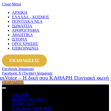
Close Menu
ΑΡΧΙΚΗ
ΕΛΛΑΔΑ – ΚΟΣΜΟΣ
ΠΟΝΤΙΑΚΑ ΝΕΑ
ΣΩΜΑΤΕΙΑ
ΑΡΘΡΟΓΡΑΦΙΑ
ΑΘΛΗΤΙΚΑ
ΙΣΤΟΡΙΑ
ΟΡΟΙ ΧΡΗΣΗΣ
ΕΠΙΚΟΙΝΩΝΙΑ
ΕΚΔΗΛΩΣΕΙΣ
Facebook
Instagram
Facebook
X (Twitter)
Instagram
ΕΚΔΗΛΩΣΕΙΣ
ΑΡΧΙΚΗ
ΠΟΝΤΙΑΚΑ ΝΕΑ
ΣΩΜΑΤΕΙΑ
ΕΛΛΑΔΑ – ΚΟΣΜΟΣ