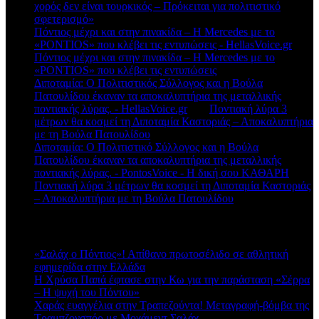
χορός δεν είναι τουρκικός – Πρόκειται για πολιτιστικό
σφετερισμό»
Πόντιος μέχρι και στην πινακίδα – Η Mercedes με το
«PONTIOS» που κλέβει τις εντυπώσεις - HellasVoice.gr
στο
Πόντιος μέχρι και στην πινακίδα – Η Mercedes με το
«PONTIOS» που κλέβει τις εντυπώσεις
Διποταμία: Ο Πολιτιστικός Σύλλογος και η Βούλα
Πατουλίδου έκαναν τα αποκαλυπτήρια της μεταλλικής
ποντιακής λύρας. - HellasVoice.gr
στο
Ποντιακή λύρα 3
μέτρων θα κοσμεί τη Διποταμία Καστοριάς – Αποκαλυπτήρια
με τη Βούλα Πατουλίδου
Διποταμία: Ο Πολιτιστικό Σύλλογος και η Βούλα
Πατουλίδου έκαναν τα αποκαλυπτήρια της μεταλλικής
ποντιακής λύρας. - PontosVoice - H δική σου ΚΑΘΑΡΗ
στο
Ποντιακή λύρα 3 μέτρων θα κοσμεί τη Διποταμία Καστοριάς
– Αποκαλυπτήρια με τη Βούλα Πατουλίδου
Πρόσφατα άρθρα
«Σαλάχ ο Πόντιος»! Απίθανο πρωτοσέλιδο σε αθλητική
εφημερίδα στην Ελλάδα
Η Χρύσα Παπά έφτασε στην Κω για την παράσταση «Σέρρα
– Η ψυχή του Πόντου»
Χαράς ευαγγέλια στην Τραπεζούντα! Μεταγραφή-βόμβα της
Τραμπζονσπόρ με Μοχάμεντ Σαλάχ