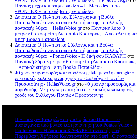
«PONTIOS» που κλέβει τις εντυπώσεις - HellasVoice.gr
στο
Πόντιος μέχρι και στην πινακίδα – Η Mercedes με το
«PONTIOS» που κλέβει τις εντυπώσεις
Διποταμία: Ο Πολιτιστικός Σύλλογος και η Βούλα
Πατουλίδου έκαναν τα αποκαλυπτήρια της μεταλλικής
ποντιακής λύρας. - HellasVoice.gr
στο
Ποντιακή λύρα 3
μέτρων θα κοσμεί τη Διποταμία Καστοριάς – Αποκαλυπτήρια
με τη Βούλα Πατουλίδου
Διποταμία: Ο Πολιτιστικό Σύλλογος και η Βούλα
Πατουλίδου έκαναν τα αποκαλυπτήρια της μεταλλικής
ποντιακής λύρας. - PontosVoice - H δική σου ΚΑΘΑΡΗ
στο
Ποντιακή λύρα 3 μέτρων θα κοσμεί τη Διποταμία Καστοριάς
– Αποκαλυπτήρια με τη Βούλα Πατουλίδου
40 χρόνια προσφοράς και παράδοσης: Με μεγάλη επιτυχία ο
επετειακός καλοκαιρινός χορός του Συλλόγου Ποντίων
Προσοτσάνης - HellasVoice.gr
στο
40 χρόνια προσφοράς και
παράδοσης: Με μεγάλη επιτυχία ο επετειακός καλοκαιρινός
χορός του Συλλόγου Ποντίων Προσοτσάνης
Πρόσφατα σχόλια
Η «Türkiye» ξαναγράφει την ιστορία του Horon – Το
προπαγανδιστικό βίντεο και η απάντηση του Pontos Voice -
PontosVoice - H δική σου ΚΑΘΑΡΗ Ποντιακή φωνή
στο
Παρέμβαση Χρήστου Κωνσταντινίδη στο Star! «Ο ποντιακός