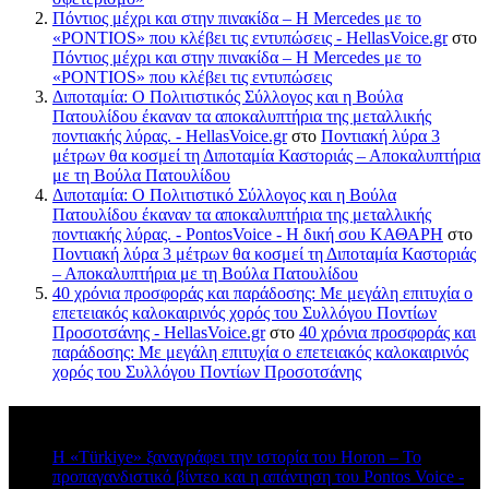
Πόντιος μέχρι και στην πινακίδα – Η Mercedes με το
«PONTIOS» που κλέβει τις εντυπώσεις - HellasVoice.gr
στο
Πόντιος μέχρι και στην πινακίδα – Η Mercedes με το
«PONTIOS» που κλέβει τις εντυπώσεις
Διποταμία: Ο Πολιτιστικός Σύλλογος και η Βούλα
Πατουλίδου έκαναν τα αποκαλυπτήρια της μεταλλικής
ποντιακής λύρας. - HellasVoice.gr
στο
Ποντιακή λύρα 3
μέτρων θα κοσμεί τη Διποταμία Καστοριάς – Αποκαλυπτήρια
με τη Βούλα Πατουλίδου
Διποταμία: Ο Πολιτιστικό Σύλλογος και η Βούλα
Πατουλίδου έκαναν τα αποκαλυπτήρια της μεταλλικής
ποντιακής λύρας. - PontosVoice - H δική σου ΚΑΘΑΡΗ
στο
Ποντιακή λύρα 3 μέτρων θα κοσμεί τη Διποταμία Καστοριάς
– Αποκαλυπτήρια με τη Βούλα Πατουλίδου
40 χρόνια προσφοράς και παράδοσης: Με μεγάλη επιτυχία ο
επετειακός καλοκαιρινός χορός του Συλλόγου Ποντίων
Προσοτσάνης - HellasVoice.gr
στο
40 χρόνια προσφοράς και
παράδοσης: Με μεγάλη επιτυχία ο επετειακός καλοκαιρινός
χορός του Συλλόγου Ποντίων Προσοτσάνης
Πρόσφατα σχόλια
Η «Türkiye» ξαναγράφει την ιστορία του Horon – Το
προπαγανδιστικό βίντεο και η απάντηση του Pontos Voice -