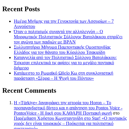
Recent Posts
Ημέρα Μνήμης για την Γενοκτονία των Ασσυρίων – 7
Αυγούστου
Όταν ο πολιτισμός συναντά την αλληλεγγύη – Ο
Μορφωτικός Πολιτιστικός Σύλλογος Βατολάκκου στηρίζει
τον αγώνα των παιδιών με BPAN
Συλλυπητήριο Μήνυμα Παμποντιακής Ομοσπονδίας
Ελλάδος για τον θάνατο του Κύριλλου Τσακιρίδη
Καταγγελία από τον Πολιτιστικό Σύλλογο Βατολάκκου:
Έσκισαν επιλεκτικά τις αφίσες για το μεγάλο ποντιακό
διήμερο
Κατάμεστο το Ρωμαϊκό Ωδείο Κω στη συγκλονιστική
παράσταση «Σέρρα – Η Ψυχή του Πόντου»
Recent Comments
Η «Türkiye» ξαναγράφει την ιστορία του Horon – Το
προπαγανδιστικό βίντεο και η απάντηση του Pontos Voice -
PontosVoice - H δική σου ΚΑΘΑΡΗ Ποντιακή φωνή
στο
Παρέμβαση Χρήστου Κωνσταντινίδη στο Star! «Ο ποντιακός
χορός δεν είναι τουρκικός – Πρόκειται για πολιτιστικό
σφετερισμό»