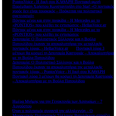
PontosVoice - H δική σου ΚΑΘΑΡΗ Ποντιακή φωνή
στο
Παρέμβαση Χρήστου Κωνσταντινίδη στο Star! «Ο ποντιακός
χορός δεν είναι τουρκικός – Πρόκειται για πολιτιστικό
σφετερισμό»
Πόντιος μέχρι και στην πινακίδα – Η Mercedes με το
«PONTIOS» που κλέβει τις εντυπώσεις - HellasVoice.gr
στο
Πόντιος μέχρι και στην πινακίδα – Η Mercedes με το
«PONTIOS» που κλέβει τις εντυπώσεις
Διποταμία: Ο Πολιτιστικός Σύλλογος και η Βούλα
Πατουλίδου έκαναν τα αποκαλυπτήρια της μεταλλικής
ποντιακής λύρας. - HellasVoice.gr
στο
Ποντιακή λύρα 3
μέτρων θα κοσμεί τη Διποταμία Καστοριάς – Αποκαλυπτήρια
με τη Βούλα Πατουλίδου
Διποταμία: Ο Πολιτιστικό Σύλλογος και η Βούλα
Πατουλίδου έκαναν τα αποκαλυπτήρια της μεταλλικής
ποντιακής λύρας. - PontosVoice - H δική σου ΚΑΘΑΡΗ
στο
Ποντιακή λύρα 3 μέτρων θα κοσμεί τη Διποταμία Καστοριάς
– Αποκαλυπτήρια με τη Βούλα Πατουλίδου
Πρόσφατα άρθρα
Ημέρα Μνήμης για την Γενοκτονία των Ασσυρίων – 7
Αυγούστου
Όταν ο πολιτισμός συναντά την αλληλεγγύη – Ο
Μορφωτικός Πολιτιστικός Σύλλογος Βατολάκκου στηρίζει