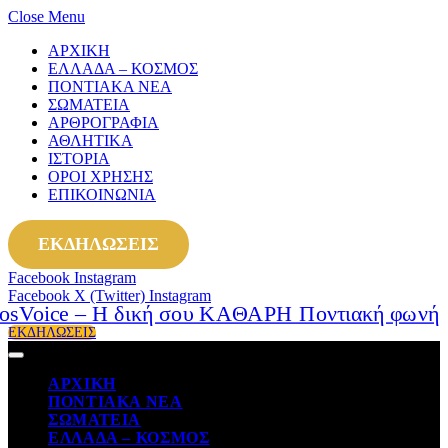
Close Menu
ΑΡΧΙΚΗ
ΕΛΛΑΔΑ – ΚΟΣΜΟΣ
ΠΟΝΤΙΑΚΑ ΝΕΑ
ΣΩΜΑΤΕΙΑ
ΑΡΘΡΟΓΡΑΦΙΑ
ΑΘΛΗΤΙΚΑ
ΙΣΤΟΡΙΑ
ΟΡΟΙ ΧΡΗΣΗΣ
ΕΠΙΚΟΙΝΩΝΙΑ
ΕΚΔΗΛΩΣΕΙΣ
Facebook
Instagram
Facebook
X (Twitter)
Instagram
ΕΚΔΗΛΩΣΕΙΣ
ΑΡΧΙΚΗ
ΠΟΝΤΙΑΚΑ ΝΕΑ
ΣΩΜΑΤΕΙΑ
ΕΛΛΑΔΑ – ΚΟΣΜΟΣ