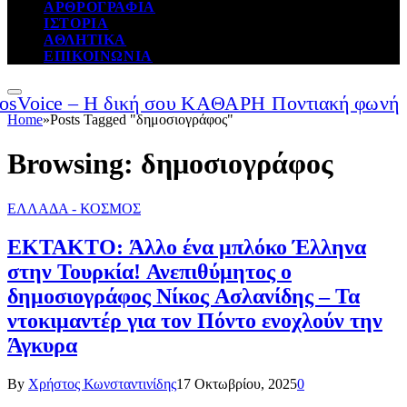
ΑΡΘΡΟΓΡΑΦΙΑ
ΙΣΤΟΡΙΑ
ΑΘΛΗΤΙΚΑ
ΕΠΙΚΟΙΝΩΝΙΑ
Home
»
Posts Tagged "δημοσιογράφος"
Browsing:
δημοσιογράφος
ΕΛΛΑΔΑ - ΚΟΣΜΟΣ
ΕΚΤΑΚΤΟ: Άλλο ένα μπλόκο Έλληνα
στην Τουρκία! Ανεπιθύμητος ο
δημοσιογράφος Νίκος Ασλανίδης – Τα
ντοκιμαντέρ για τον Πόντο ενοχλούν την
Άγκυρα
By
Χρήστος Κωνσταντινίδης
17 Οκτωβρίου, 2025
0