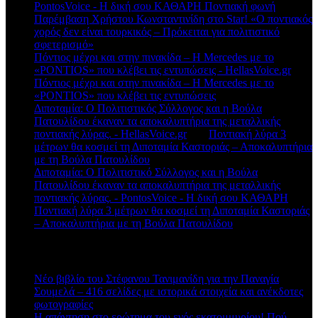
PontosVoice - H δική σου ΚΑΘΑΡΗ Ποντιακή φωνή
στο
Παρέμβαση Χρήστου Κωνσταντινίδη στο Star! «Ο ποντιακός
χορός δεν είναι τουρκικός – Πρόκειται για πολιτιστικό
σφετερισμό»
Πόντιος μέχρι και στην πινακίδα – Η Mercedes με το
«PONTIOS» που κλέβει τις εντυπώσεις - HellasVoice.gr
στο
Πόντιος μέχρι και στην πινακίδα – Η Mercedes με το
«PONTIOS» που κλέβει τις εντυπώσεις
Διποταμία: Ο Πολιτιστικός Σύλλογος και η Βούλα
Πατουλίδου έκαναν τα αποκαλυπτήρια της μεταλλικής
ποντιακής λύρας. - HellasVoice.gr
στο
Ποντιακή λύρα 3
μέτρων θα κοσμεί τη Διποταμία Καστοριάς – Αποκαλυπτήρια
με τη Βούλα Πατουλίδου
Διποταμία: Ο Πολιτιστικό Σύλλογος και η Βούλα
Πατουλίδου έκαναν τα αποκαλυπτήρια της μεταλλικής
ποντιακής λύρας. - PontosVoice - H δική σου ΚΑΘΑΡΗ
στο
Ποντιακή λύρα 3 μέτρων θα κοσμεί τη Διποταμία Καστοριάς
– Αποκαλυπτήρια με τη Βούλα Πατουλίδου
Πρόσφατα άρθρα
Νέο βιβλίο του Στέφανου Τανιμανίδη για την Παναγία
Σουμελά – 416 σελίδες με ιστορικά στοιχεία και ανέκδοτες
φωτογραφίες
Η απάντηση στο ερώτημα του ενός εκατομμυρίου! Πού