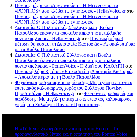
Πόντιος μέχρι και στην πινακίδα – Η Mercedes με το
«PONTIOS» που κλέβει τις εντυπώσεις - HellasVoice.gr
στο
Πόντιος μέχρι και στην πινακίδα – Η Mercedes με το
«PONTIOS» που κλέβει τις εντυπώσεις
Διποταμία: Ο Πολιτιστικός Σύλλογος και η Βούλα
Πατουλίδου έκαναν τα αποκαλυπτήρια της μεταλλικής
ποντιακής λύρας. - HellasVoice.gr
στο
Ποντιακή λύρα 3
μέτρων θα κοσμεί τη Διποταμία Καστοριάς – Αποκαλυπτήρια
με τη Βούλα Πατουλίδου
Διποταμία: Ο Πολιτιστικό Σύλλογος και η Βούλα
Πατουλίδου έκαναν τα αποκαλυπτήρια της μεταλλικής
ποντιακής λύρας. - PontosVoice - H δική σου ΚΑΘΑΡΗ
στο
Ποντιακή λύρα 3 μέτρων θα κοσμεί τη Διποταμία Καστοριάς
– Αποκαλυπτήρια με τη Βούλα Πατουλίδου
40 χρόνια προσφοράς και παράδοσης: Με μεγάλη επιτυχία ο
επετειακός καλοκαιρινός χορός του Συλλόγου Ποντίων
Προσοτσάνης - HellasVoice.gr
στο
40 χρόνια προσφοράς και
παράδοσης: Με μεγάλη επιτυχία ο επετειακός καλοκαιρινός
χορός του Συλλόγου Ποντίων Προσοτσάνης
Πρόσφατα σχόλια
Η «Türkiye» ξαναγράφει την ιστορία του Horon – Το
προπαγανδιστικό βίντεο και η απάντηση του Pontos Voice -