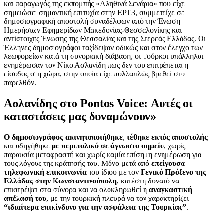
και παραγωγός της εκπομπής «Αληθινά Σενάρια» που είχε
σημειώσει σημαντική επιτυχία στην ΕΡΤ3, συμμετείχε σε
δημοσιογραφική αποστολή συναδέλφων από την Ένωση
Ημερήσιων Εφημερίδων Μακεδονίας-Θεσσαλονίκης και
αντίστοιχης Ένωσης της Θεσσαλίας και της Στερεάς Ελλάδας. Οι
Έλληνες δημοσιογράφοι ταξίδεψαν οδικώς και στον έλεγχο των
λεωφορείων κατά τη συνοριακή διάβαση, οι Τούρκοι υπάλληλοι
ενημέρωσαν τον Νίκο Ασλανίδη πως δεν του επιτρέπεται η
είσοδος στη χώρα, στην οποία είχε πολλαπλώς βρεθεί στο
παρελθόν.
Ασλανίδης στο Pontos Voice: Αυτές οι
καταστάσεις μας δυναμώνουν»
O δημοσιογράφος ακινητοποιήθηκε
,
τέθηκε εκτός αποστολής
και οδηγήθηκε
με περιπολικό σε άγνωστο σημείο
, χωρίς
παρουσία μεταφραστή και χωρίς καμία επίσημη ενημέρωση για
τους λόγους της κράτησής του. Μόνο μετά από
επείγουσα
τηλεφωνική επικοινωνία
του ίδιου με τον
Γενικό Πρόξενο της
Ελλάδας στην Κωνσταντινούπολη
, κατέστη δυνατό να
επιστρέψει στα σύνορα και να ολοκληρωθεί η
αναγκαστική
απέλασή του
, με την τουρκική πλευρά να τον χαρακτηρίζει
“ιδιαίτερα επικίνδυνο για την ασφάλεια της Τουρκίας”
.