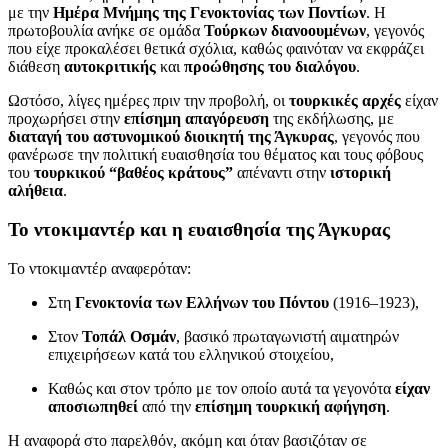
με την
Ημέρα Μνήμης της Γενοκτονίας των Ποντίων
. Η
πρωτοβουλία ανήκε σε ομάδα
Τούρκων διανοουμένων
, γεγονός
που είχε προκαλέσει θετικά σχόλια, καθώς φαινόταν να εκφράζει
διάθεση
αυτοκριτικής
και
προώθησης του διαλόγου
.
Ωστόσο, λίγες ημέρες πριν την προβολή, οι
τουρκικές αρχές
είχαν
προχωρήσει στην
επίσημη απαγόρευση
της εκδήλωσης, με
διαταγή του αστυνομικού διοικητή της Άγκυρας
, γεγονός που
φανέρωσε την πολιτική ευαισθησία του θέματος και τους φόβους
του
τουρκικού “βαθέος κράτους”
απέναντι στην
ιστορική
αλήθεια
.
Το ντοκιμαντέρ και η ευαισθησία της Άγκυρας
Το ντοκιμαντέρ αναφερόταν:
Στη
Γενοκτονία των Ελλήνων του Πόντου
(1916–1923),
Στον
Τοπάλ Οσμάν
, βασικό πρωταγωνιστή αιματηρών
επιχειρήσεων κατά του ελληνικού στοιχείου,
Καθώς και στον τρόπο με τον οποίο αυτά τα γεγονότα
είχαν
αποσιωπηθεί
από την
επίσημη τουρκική αφήγηση
.
Η αναφορά στο παρελθόν, ακόμη και όταν βασιζόταν σε