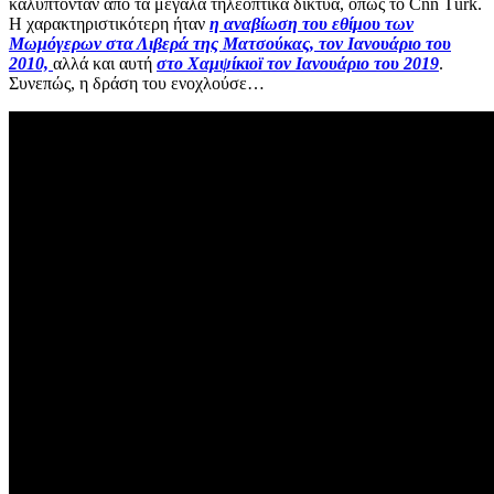
καλύπτονταν από τα μεγάλα τηλεοπτικά δίκτυα, όπως το Cnn Türk.
Η χαρακτηριστικότερη ήταν
η αναβίωση του εθίμου των
Μωμόγερων στα Λιβερά της Ματσούκας, τον Ιανουάριο του
2010,
αλλά και αυτή
στο Χαμψίκιοϊ τον Ιανουάριο του 2019
.
Συνεπώς, η δράση του ενοχλούσε…