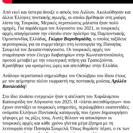
Από εκεί και ύστερα άνοιξε ο ασκός του Αιόλου. Ακολούθησαν και
άλλοι Έλληνες ποντιακής αγωγής, οι οποίοι βρέθηκαν στη μαύρη
λίστα της Τουρκίας. Μερικές περιπτώσεις μάλιστα ήταν πολύ
ηχηρές. Για παράδειγμα τον Αύγουστο του 2021, οι τουρκικές
αρχές απαγόρευσαν την είσοδο στον πρόεδρο της Παμποντιακής
Ομοσπονδίας Ελλάδας,
Γιώργο Βαρυθυμιάδη
, ο οποίος ταξίδευε
αεροπορικώς για να συμμετάσχει στη λειτουργία της Παναγίας
Σουμελά τον Δεκαπενταύγουστο. Οι τουρκικές αρχές τον
σταμάτησαν στον έλεγχο διαβατηρίων στην Κωνσταντινούπολη,
προτού μεταβεί με την εσωτερική πτήση για Τραπεζούντα.
Κρατήθηκε για ορισμένες ώρες και απελάθηκε στην Ελλάδα.
Ανάλογο περιστατικό σημειώθηκε τον Οκτώβριο του ίδιου έτους
με τον αείμνηστο πλέον εκφραστή της ποντιακής μούσας
Αχιλλέα
Βασιλειάδη
!
Στο ίδιο πλαίσιο ενεργειών ήταν η απέλαση του Χαράλαμπου
Καπουρτίδη τον Αύγουστο του 2025. Η «λίστα ανεπιθύμητων» που
έχουν συντάξει οι τουρκικές υπηρεσίες, περιλαμβάνει εκατοντάδες
ονόματα Ελλήνων Ποντιακής καταγωγής που έχουν δημιουργήσει
γέφυρες με τις ρίζες τους. Αυτές θέλουν να αποκόψουν οι
τουρκικές αρχές και κάθε χρόνο γίνεται μέγα ζήτημα με τη
λειτουργία στην Παναγία Σουμελά. Όπως θυμάστε πέρσι, ο εκ των