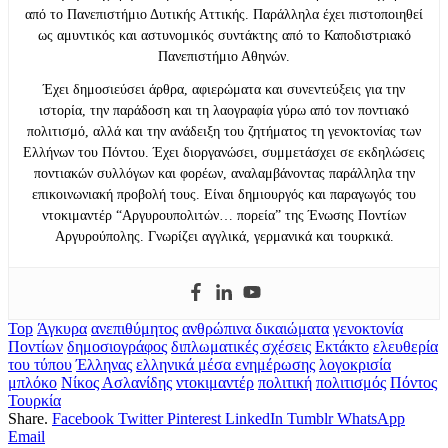
από το Πανεπιστήμιο Δυτικής Αττικής. Παράλληλα έχει πιστοποιηθεί
ως αμυντικός και αστυνομικός συντάκτης από το Καποδιστριακό
Πανεπιστήμιο Αθηνών.
Έχει δημοσιεύσει άρθρα, αφιερώματα και συνεντεύξεις για την
ιστορία, την παράδοση και τη λαογραφία γύρω από τον ποντιακό
πολιτισμό, αλλά και την ανάδειξη του ζητήματος τη γενοκτονίας των
Ελλήνων του Πόντου. Έχει διοργανώσει, συμμετάσχει σε εκδηλώσεις
ποντιακών συλλόγων και φορέων, αναλαμβάνοντας παράλληλα την
επικοινωνιακή προβολή τους. Είναι δημιουργός και παραγωγός του
ντοκιμαντέρ “Αργυρουπολιτών… πορεία” της Ένωσης Ποντίων
Αργυρούπολης. Γνωρίζει αγγλικά, γερμανικά και τουρκικά.
Top
Άγκυρα
ανεπιθύμητος
ανθρώπινα δικαιώματα
γενοκτονία
Ποντίων
δημοσιογράφος
διπλωματικές σχέσεις
Εκτάκτο
ελευθερία
του τύπου
Έλληνας
ελληνικά μέσα ενημέρωσης
λογοκρισία
μπλόκο
Νίκος Ασλανίδης
ντοκιμαντέρ
πολιτική
πολιτισμός
Πόντος
Τουρκία
Share.
Facebook
Twitter
Pinterest
LinkedIn
Tumblr
WhatsApp
Email