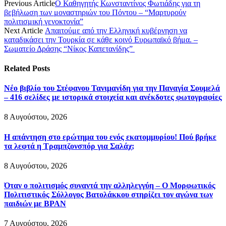
Previous Article
Ο Καθηγητής Κωνσταντίνος Φωτιάδης για τη
βεβήλωση των μοναστηριών του Πόντου – “Μαρτυρούν
πολιτισμική γενοκτονία”
Next Article
Απαιτούμε από την Ελληνική κυβέρνηση να
καταδικάσει την Τουρκία σε κάθε κοινό Ευρωπαϊκό βήμα. –
Σωματείο Δράσης “Νίκος Καπετανίδης”
Related
Posts
Νέο βιβλίο του Στέφανου Τανιμανίδη για την Παναγία Σουμελά
– 416 σελίδες με ιστορικά στοιχεία και ανέκδοτες φωτογραφίες
8 Αυγούστου, 2026
Η απάντηση στο ερώτημα του ενός εκατομμυρίου! Πού βρήκε
τα λεφτά η Τραμπζονσπόρ για Σαλάχ;
8 Αυγούστου, 2026
Όταν ο πολιτισμός συναντά την αλληλεγγύη – Ο Μορφωτικός
Πολιτιστικός Σύλλογος Βατολάκκου στηρίζει τον αγώνα των
παιδιών με BPAN
7 Αυγούστου, 2026