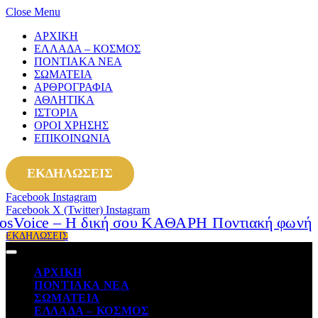
Close Menu
ΑΡΧΙΚΗ
ΕΛΛΑΔΑ – ΚΟΣΜΟΣ
ΠΟΝΤΙΑΚΑ ΝΕΑ
ΣΩΜΑΤΕΙΑ
ΑΡΘΡΟΓΡΑΦΙΑ
ΑΘΛΗΤΙΚΑ
ΙΣΤΟΡΙΑ
ΟΡΟΙ ΧΡΗΣΗΣ
ΕΠΙΚΟΙΝΩΝΙΑ
ΕΚΔΗΛΩΣΕΙΣ
Facebook
Instagram
Facebook
X (Twitter)
Instagram
ΕΚΔΗΛΩΣΕΙΣ
ΑΡΧΙΚΗ
ΠΟΝΤΙΑΚΑ ΝΕΑ
ΣΩΜΑΤΕΙΑ
ΕΛΛΑΔΑ – ΚΟΣΜΟΣ