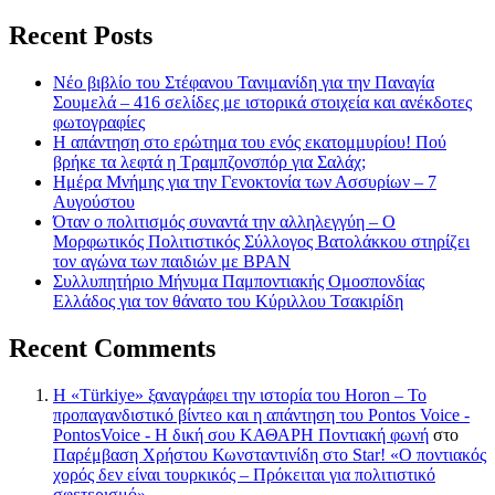
Recent Posts
Νέο βιβλίο του Στέφανου Τανιμανίδη για την Παναγία
Σουμελά – 416 σελίδες με ιστορικά στοιχεία και ανέκδοτες
φωτογραφίες
Η απάντηση στο ερώτημα του ενός εκατομμυρίου! Πού
βρήκε τα λεφτά η Τραμπζονσπόρ για Σαλάχ;
Ημέρα Μνήμης για την Γενοκτονία των Ασσυρίων – 7
Αυγούστου
Όταν ο πολιτισμός συναντά την αλληλεγγύη – Ο
Μορφωτικός Πολιτιστικός Σύλλογος Βατολάκκου στηρίζει
τον αγώνα των παιδιών με BPAN
Συλλυπητήριο Μήνυμα Παμποντιακής Ομοσπονδίας
Ελλάδος για τον θάνατο του Κύριλλου Τσακιρίδη
Recent Comments
Η «Türkiye» ξαναγράφει την ιστορία του Horon – Το
προπαγανδιστικό βίντεο και η απάντηση του Pontos Voice -
PontosVoice - H δική σου ΚΑΘΑΡΗ Ποντιακή φωνή
στο
Παρέμβαση Χρήστου Κωνσταντινίδη στο Star! «Ο ποντιακός
χορός δεν είναι τουρκικός – Πρόκειται για πολιτιστικό
σφετερισμό»