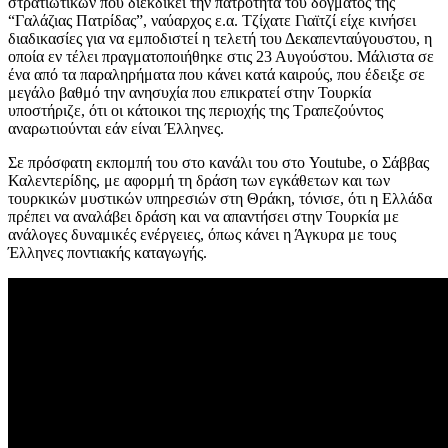
στρατιωτικών που διεκδικεί την πατρότητα του δόγματος της
“Γαλάζιας Πατρίδας”, ναύαρχος ε.α. Τζίχατε Γιαϊτζί είχε κινήσει
διαδικασίες για να εμποδιστεί η τελετή του Δεκαπενταύγουστου, η
οποία εν τέλει πραγματοποιήθηκε στις 23 Αυγούστου. Μάλιστα σε
ένα από τα παραληρήματα που κάνει κατά καιρούς, που έδειξε σε
μεγάλο βαθμό την ανησυχία που επικρατεί στην Τουρκία
υποστήριζε, ότι οι κάτοικοι της περιοχής της Τραπεζούντος
αναρωτιούνται εάν είναι Έλληνες.
Σε πρόσφατη εκπομπή του στο κανάλι του στο Youtube, ο Σάββας
Καλεντερίδης, με αφορμή τη δράση των εγκάθετων και των
τουρκικών μυστικών υπηρεσιών στη Θράκη, τόνισε, ότι η Ελλάδα
πρέπει να αναλάβει δράση και να απαντήσει στην Τουρκία με
ανάλογες δυναμικές ενέργειες, όπως κάνει η Άγκυρα με τους
Έλληνες ποντιακής καταγωγής.