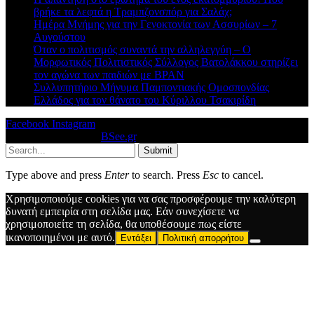
βρήκε τα λεφτά η Τραμπζονσπόρ για Σαλάχ;
Ημέρα Μνήμης για την Γενοκτονία των Ασσυρίων – 7
Αυγούστου
Όταν ο πολιτισμός συναντά την αλληλεγγύη – Ο
Μορφωτικός Πολιτιστικός Σύλλογος Βατολάκκου στηρίζει
τον αγώνα των παιδιών με BPAN
Συλλυπητήριο Μήνυμα Παμποντιακής Ομοσπονδίας
Ελλάδος για τον θάνατο του Κύριλλου Τσακιρίδη
Facebook
Instagram
© 2026 Designed by
BSee.gr
.
Submit
Type above and press
Enter
to search. Press
Esc
to cancel.
Χρησιμοποιούμε cookies για να σας προσφέρουμε την καλύτερη
δυνατή εμπειρία στη σελίδα μας. Εάν συνεχίσετε να
χρησιμοποιείτε τη σελίδα, θα υποθέσουμε πως είστε
ικανοποιημένοι με αυτό.
Εντάξει
Πολιτική απορρήτου