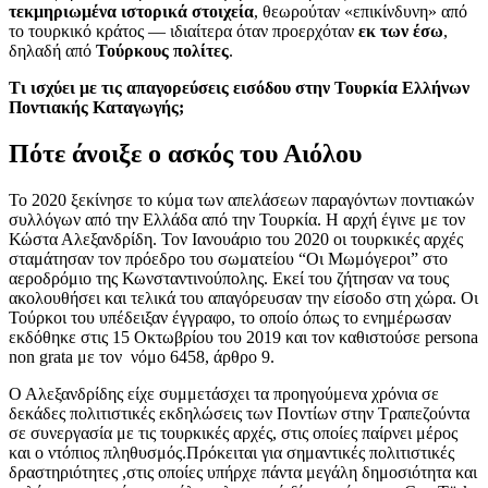
τεκμηριωμένα ιστορικά στοιχεία
, θεωρούταν «επικίνδυνη» από
το τουρκικό κράτος — ιδιαίτερα όταν προερχόταν
εκ των έσω
,
δηλαδή από
Τούρκους πολίτες
.
Τι ισχύει με τις απαγορεύσεις εισόδου στην Τουρκία Ελλήνων
Ποντιακής Καταγωγής;
Πότε άνοιξε ο ασκός του Αιόλου
Το 2020 ξεκίνησε το κύμα των απελάσεων παραγόντων ποντιακών
συλλόγων από την Ελλάδα από την Τουρκία. Η αρχή έγινε με τον
Κώστα Αλεξανδρίδη. Τον Ιανουάριο του 2020 οι τουρκικές αρχές
σταμάτησαν τον πρόεδρο του σωματείου “Οι Μωμόγεροι” στο
αεροδρόμιο της Κωνσταντινούπολης. Εκεί του ζήτησαν να τους
ακολουθήσει και τελικά του απαγόρευσαν την είσοδο στη χώρα. Οι
Τούρκοι του υπέδειξαν έγγραφο, το οποίο όπως το ενημέρωσαν
εκδόθηκε στις 15 Οκτωβρίου του 2019 και τον καθιστούσε persona
non grata με τον νόμο 6458, άρθρο 9.
Ο Αλεξανδρίδης είχε συμμετάσχει τα προηγούμενα χρόνια σε
δεκάδες πολιτιστικές εκδηλώσεις των Ποντίων στην Τραπεζούντα
σε συνεργασία με τις τουρκικές αρχές, στις οποίες παίρνει μέρος
και ο ντόπιος πληθυσμός.Πρόκειται για σημαντικές πολιτιστικές
δραστηριότητες ,στις οποίες υπήρχε πάντα μεγάλη δημοσιότητα και