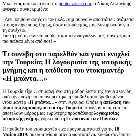
Μιλώντας αποκλειστικά στο
pontosvoice.com
, ο Νίκος Ασλανίδης
ανέφερε συγκεκριμένα:
«Δεν βοηθούν αυτές οι τακτικές. Δημιουργούν αποστάσεις ανάμεσα
στους ανθρώπους. Όμως, όσον αφορά εμάς, μας δυναμώνουν για
τη συνέχεια.
Για τη μνήμη των παππούδων και των γιαγιάδων μας, συνεχίζουμε
πιο παθιασμένοι από ποτέ.»
Τι συνέβη στο παρελθόν και γιατί ενοχλεί
την Τουρκία; Η λογοκρισία της ιστορικής
μνήμης και η υπόθεση του ντοκιμαντέρ
«Η μπάντα…»
Η Τουρκία είχε… σημαδεμένο στη μαύρη λίστα της τον Ασλανίδη
από την εποχή που απαγορεύτηκε η προβολή του βραβευμένου
ντοκιμαντέρ
«Η μπάντα…»
στην Άγκυρα. Οπότε η
απέλαση του
ίδιου του δημιουργού από την Τουρκία
, συνδέονται άμεσα και
αποτελούν μέρος μιας ευρύτερης προσπάθειας
λογοκρισίας
ιστορικής μνήμης
γύρω από τη
Γενοκτονία των Ποντίων
.
Η προβολή του ντοκιμαντέρ είχε προγραμματιστεί για τις
18
Μαΐου 2019
, ημερομηνία ιδιαίτερα φορτισμένη, καθώς συνέπιπτε