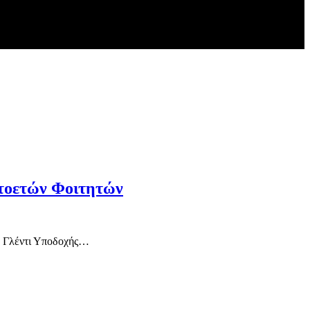
ωτοετών Φοιτητών
το Γλέντι Υποδοχής…