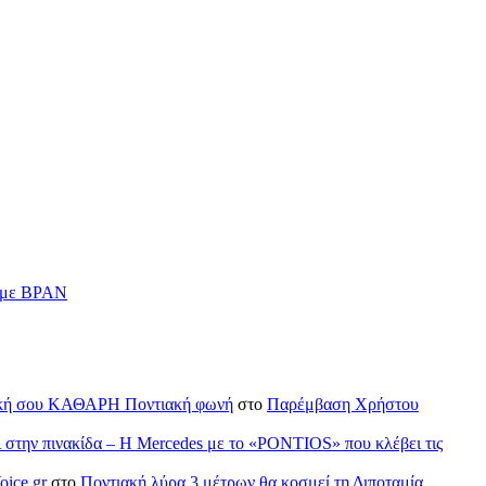
ν με BPAN
H δική σου ΚΑΘΑΡΗ Ποντιακή φωνή
στο
Παρέμβαση Χρήστου
ι στην πινακίδα – Η Mercedes με το «PONTIOS» που κλέβει τις
oice.gr
στο
Ποντιακή λύρα 3 μέτρων θα κοσμεί τη Διποταμία