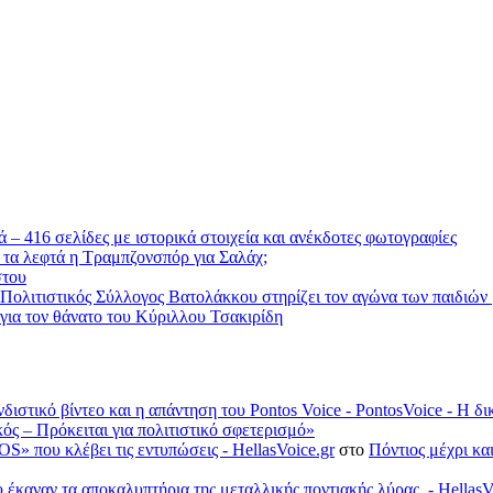
 – 416 σελίδες με ιστορικά στοιχεία και ανέκδοτες φωτογραφίες
 τα λεφτά η Τραμπζονσπόρ για Σαλάχ;
στου
 Πολιτιστικός Σύλλογος Βατολάκκου στηρίζει τον αγώνα των παιδιώ
ια τον θάνατο του Κύριλλου Τσακιρίδη
νδιστικό βίντεο και η απάντηση του Pontos Voice - PontosVoice - 
κός – Πρόκειται για πολιτιστικό σφετερισμό»
S» που κλέβει τις εντυπώσεις - HellasVoice.gr
στο
Πόντιος μέχρι κα
έκαναν τα αποκαλυπτήρια της μεταλλικής ποντιακής λύρας. - HellasV