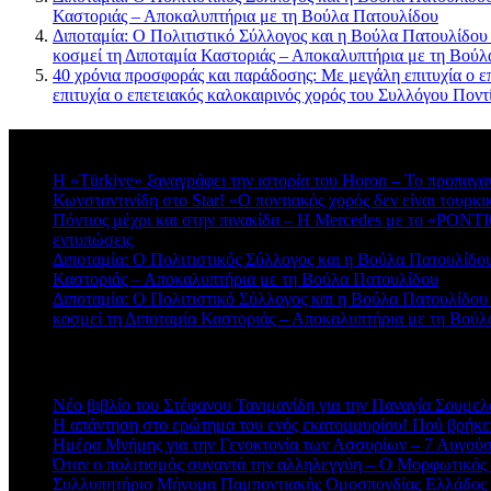
Καστοριάς – Αποκαλυπτήρια με τη Βούλα Πατουλίδου
Διποταμία: Ο Πολιτιστικό Σύλλογος και η Βούλα Πατουλίδου
κοσμεί τη Διποταμία Καστοριάς – Αποκαλυπτήρια με τη Βού
40 χρόνια προσφοράς και παράδοσης: Με μεγάλη επιτυχία ο ε
επιτυχία ο επετειακός καλοκαιρινός χορός του Συλλόγου Πο
Πρόσφατα σχόλια
Η «Türkiye» ξαναγράφει την ιστορία του Horon – Το προπαγα
Κωνσταντινίδη στο Star! «Ο ποντιακός χορός δεν είναι τουρκι
Πόντιος μέχρι και στην πινακίδα – Η Mercedes με το «PONTIO
εντυπώσεις
Διποταμία: Ο Πολιτιστικός Σύλλογος και η Βούλα Πατουλίδου 
Καστοριάς – Αποκαλυπτήρια με τη Βούλα Πατουλίδου
Διποταμία: Ο Πολιτιστικό Σύλλογος και η Βούλα Πατουλίδου
κοσμεί τη Διποταμία Καστοριάς – Αποκαλυπτήρια με τη Βού
Πρόσφατα άρθρα
Νέο βιβλίο του Στέφανου Τανιμανίδη για την Παναγία Σουμελά
Η απάντηση στο ερώτημα του ενός εκατομμυρίου! Πού βρήκε
Ημέρα Μνήμης για την Γενοκτονία των Ασσυρίων – 7 Αυγού
Όταν ο πολιτισμός συναντά την αλληλεγγύη – Ο Μορφωτικός
Συλλυπητήριο Μήνυμα Παμποντιακής Ομοσπονδίας Ελλάδος γ