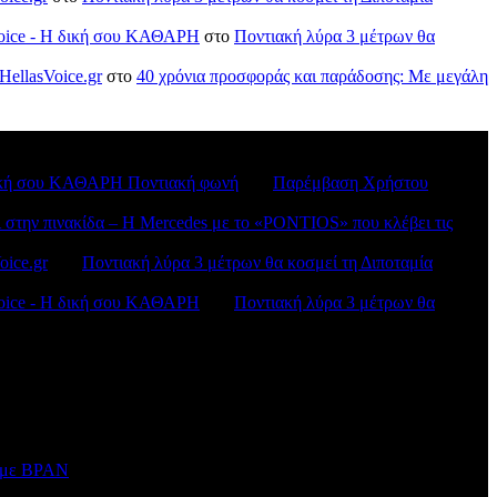
sVoice - H δική σου ΚΑΘΑΡΗ
στο
Ποντιακή λύρα 3 μέτρων θα
HellasVoice.gr
στο
40 χρόνια προσφοράς και παράδοσης: Με μεγάλη
H δική σου ΚΑΘΑΡΗ Ποντιακή φωνή
στο
Παρέμβαση Χρήστου
ι στην πινακίδα – Η Mercedes με το «PONTIOS» που κλέβει τις
oice.gr
στο
Ποντιακή λύρα 3 μέτρων θα κοσμεί τη Διποταμία
sVoice - H δική σου ΚΑΘΑΡΗ
στο
Ποντιακή λύρα 3 μέτρων θα
ν με BPAN