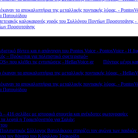
 έκαναν τα αποκαλυπτήρια της μεταλλικής ποντιακής λύρας. - Ponto
λα Πατουλίδου
πετειακός καλοκαιρινός χορός του Συλλόγου Ποντίων Προσοτσάνης - 
ντίων Προσοτσάνης
νδιστικό βίντεο και η απάντηση του Pontos Voice - PontosVoice - 
κός – Πρόκειται για πολιτιστικό σφετερισμό»
S» που κλέβει τις εντυπώσεις - HellasVoice.gr
στο
Πόντιος μέχρι κα
έκαναν τα αποκαλυπτήρια της μεταλλικής ποντιακής λύρας. - HellasV
 έκαναν τα αποκαλυπτήρια της μεταλλικής ποντιακής λύρας. - Ponto
λα Πατουλίδου
 – 416 σελίδες με ιστορικά στοιχεία και ανέκδοτες φωτογραφίες
 τα λεφτά η Τραμπζονσπόρ για Σαλάχ;
στου
 Πολιτιστικός Σύλλογος Βατολάκκου στηρίζει τον αγώνα των παιδιώ
ια τον θάνατο του Κύριλλου Τσακιρίδη