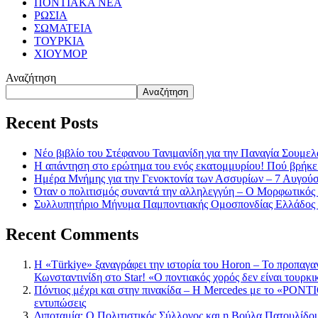
ΠΟΝΤΙΑΚΑ ΝΕΑ
ΡΩΣΙΑ
ΣΩΜΑΤΕΙΑ
ΤΟΥΡΚΙΑ
ΧΙΟΥΜΟΡ
Αναζήτηση
Αναζήτηση
Recent Posts
Νέο βιβλίο του Στέφανου Τανιμανίδη για την Παναγία Σουμελά
Η απάντηση στο ερώτημα του ενός εκατομμυρίου! Πού βρήκε
Ημέρα Μνήμης για την Γενοκτονία των Ασσυρίων – 7 Αυγού
Όταν ο πολιτισμός συναντά την αλληλεγγύη – Ο Μορφωτικός
Συλλυπητήριο Μήνυμα Παμποντιακής Ομοσπονδίας Ελλάδος γ
Recent Comments
Η «Türkiye» ξαναγράφει την ιστορία του Horon – Το προπαγα
Κωνσταντινίδη στο Star! «Ο ποντιακός χορός δεν είναι τουρκι
Πόντιος μέχρι και στην πινακίδα – Η Mercedes με το «PONTIO
εντυπώσεις
Διποταμία: Ο Πολιτιστικός Σύλλογος και η Βούλα Πατουλίδου 