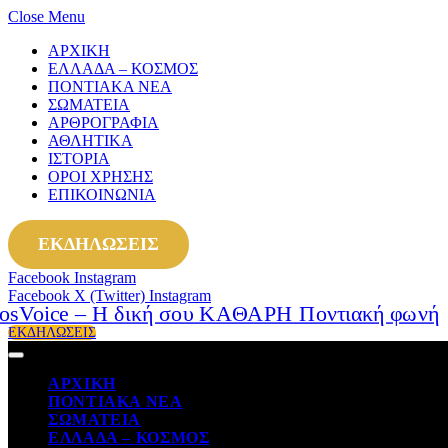
Close Menu
ΑΡΧΙΚΗ
ΕΛΛΑΔΑ – ΚΟΣΜΟΣ
ΠΟΝΤΙΑΚΑ ΝΕΑ
ΣΩΜΑΤΕΙΑ
ΑΡΘΡΟΓΡΑΦΙΑ
ΑΘΛΗΤΙΚΑ
ΙΣΤΟΡΙΑ
ΟΡΟΙ ΧΡΗΣΗΣ
ΕΠΙΚΟΙΝΩΝΙΑ
ΕΚΔΗΛΩΣΕΙΣ
Facebook
Instagram
Facebook
X (Twitter)
Instagram
ΕΚΔΗΛΩΣΕΙΣ
ΑΡΧΙΚΗ
ΠΟΝΤΙΑΚΑ ΝΕΑ
ΣΩΜΑΤΕΙΑ
ΕΛΛΑΔΑ – ΚΟΣΜΟΣ