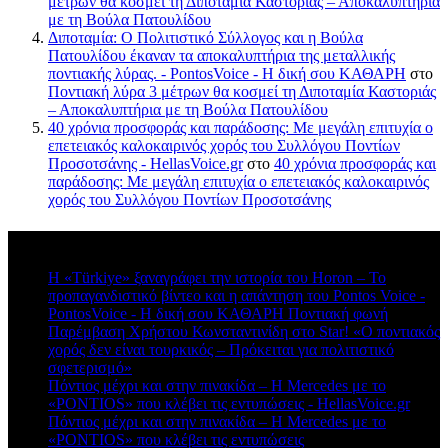
μέτρων θα κοσμεί τη Διποταμία Καστοριάς – Αποκαλυπτήρια
με τη Βούλα Πατουλίδου
Διποταμία: Ο Πολιτιστικό Σύλλογος και η Βούλα
Πατουλίδου έκαναν τα αποκαλυπτήρια της μεταλλικής
ποντιακής λύρας. - PontosVoice - H δική σου ΚΑΘΑΡΗ
στο
Ποντιακή λύρα 3 μέτρων θα κοσμεί τη Διποταμία Καστοριάς
– Αποκαλυπτήρια με τη Βούλα Πατουλίδου
40 χρόνια προσφοράς και παράδοσης: Με μεγάλη επιτυχία ο
επετειακός καλοκαιρινός χορός του Συλλόγου Ποντίων
Προσοτσάνης - HellasVoice.gr
στο
40 χρόνια προσφοράς και
παράδοσης: Με μεγάλη επιτυχία ο επετειακός καλοκαιρινός
χορός του Συλλόγου Ποντίων Προσοτσάνης
Πρόσφατα σχόλια
Η «Türkiye» ξαναγράφει την ιστορία του Horon – Το
προπαγανδιστικό βίντεο και η απάντηση του Pontos Voice -
PontosVoice - H δική σου ΚΑΘΑΡΗ Ποντιακή φωνή
στο
Παρέμβαση Χρήστου Κωνσταντινίδη στο Star! «Ο ποντιακός
χορός δεν είναι τουρκικός – Πρόκειται για πολιτιστικό
σφετερισμό»
Πόντιος μέχρι και στην πινακίδα – Η Mercedes με το
«PONTIOS» που κλέβει τις εντυπώσεις - HellasVoice.gr
στο
Πόντιος μέχρι και στην πινακίδα – Η Mercedes με το
«PONTIOS» που κλέβει τις εντυπώσεις