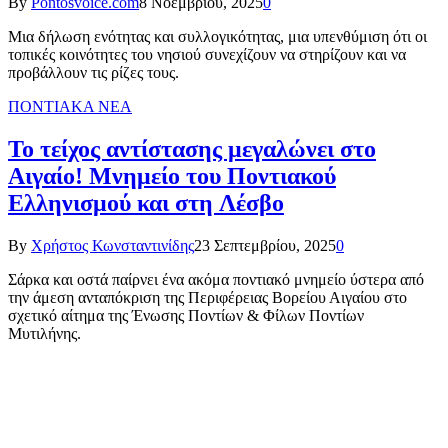
By
Pontosvoice.com
8 Νοεμβρίου, 2025
0
Μια δήλωση ενότητας και συλλογικότητας, μια υπενθύμιση ότι οι
τοπικές κοινότητες του νησιού συνεχίζουν να στηρίζουν και να
προβάλλουν τις ρίζες τους.
ΠΟΝΤΙΑΚΑ ΝΕΑ
Το τείχος αντίστασης μεγαλώνει στο
Αιγαίο! Μνημείο του Ποντιακού
Ελληνισμού και στη Λέσβο
By
Χρήστος Κωνσταντινίδης
23 Σεπτεμβρίου, 2025
0
Σάρκα και οστά παίρνει ένα ακόμα ποντιακό μνημείο ύστερα από
την άμεση ανταπόκριση της Περιφέρειας Βορείου Αιγαίου στο
σχετικό αίτημα της Ένωσης Ποντίων & Φίλων Ποντίων
Μυτιλήνης.