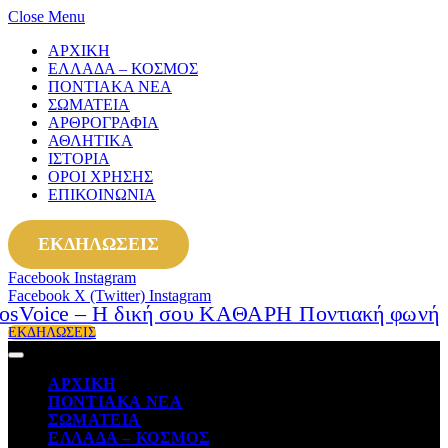
Close Menu
ΑΡΧΙΚΗ
ΕΛΛΑΔΑ – ΚΟΣΜΟΣ
ΠΟΝΤΙΑΚΑ ΝΕΑ
ΣΩΜΑΤΕΙΑ
ΑΡΘΡΟΓΡΑΦΙΑ
ΑΘΛΗΤΙΚΑ
ΙΣΤΟΡΙΑ
ΟΡΟΙ ΧΡΗΣΗΣ
ΕΠΙΚΟΙΝΩΝΙΑ
ΕΚΔΗΛΩΣΕΙΣ
Facebook
Instagram
Facebook
X (Twitter)
Instagram
ΕΚΔΗΛΩΣΕΙΣ
ΑΡΧΙΚΗ
ΠΟΝΤΙΑΚΑ ΝΕΑ
ΣΩΜΑΤΕΙΑ
ΕΛΛΑΔΑ – ΚΟΣΜΟΣ