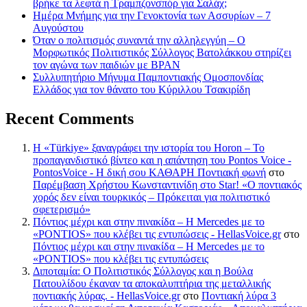
βρήκε τα λεφτά η Τραμπζονσπόρ για Σαλάχ;
Ημέρα Μνήμης για την Γενοκτονία των Ασσυρίων – 7
Αυγούστου
Όταν ο πολιτισμός συναντά την αλληλεγγύη – Ο
Μορφωτικός Πολιτιστικός Σύλλογος Βατολάκκου στηρίζει
τον αγώνα των παιδιών με BPAN
Συλλυπητήριο Μήνυμα Παμποντιακής Ομοσπονδίας
Ελλάδος για τον θάνατο του Κύριλλου Τσακιρίδη
Recent Comments
Η «Türkiye» ξαναγράφει την ιστορία του Horon – Το
προπαγανδιστικό βίντεο και η απάντηση του Pontos Voice -
PontosVoice - H δική σου ΚΑΘΑΡΗ Ποντιακή φωνή
στο
Παρέμβαση Χρήστου Κωνσταντινίδη στο Star! «Ο ποντιακός
χορός δεν είναι τουρκικός – Πρόκειται για πολιτιστικό
σφετερισμό»
Πόντιος μέχρι και στην πινακίδα – Η Mercedes με το
«PONTIOS» που κλέβει τις εντυπώσεις - HellasVoice.gr
στο
Πόντιος μέχρι και στην πινακίδα – Η Mercedes με το
«PONTIOS» που κλέβει τις εντυπώσεις
Διποταμία: Ο Πολιτιστικός Σύλλογος και η Βούλα
Πατουλίδου έκαναν τα αποκαλυπτήρια της μεταλλικής
ποντιακής λύρας. - HellasVoice.gr
στο
Ποντιακή λύρα 3