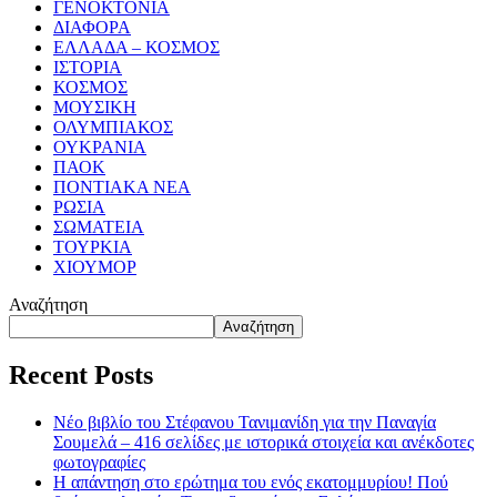
ΓΕΝΟΚΤΟΝΙΑ
ΔΙΑΦΟΡΑ
ΕΛΛΑΔΑ – ΚΟΣΜΟΣ
ΙΣΤΟΡΙΑ
ΚΟΣΜΟΣ
ΜΟΥΣΙΚΗ
ΟΛΥΜΠΙΑΚΟΣ
ΟΥΚΡΑΝΙΑ
ΠΑΟΚ
ΠΟΝΤΙΑΚΑ ΝΕΑ
ΡΩΣΙΑ
ΣΩΜΑΤΕΙΑ
ΤΟΥΡΚΙΑ
ΧΙΟΥΜΟΡ
Αναζήτηση
Αναζήτηση
Recent Posts
Νέο βιβλίο του Στέφανου Τανιμανίδη για την Παναγία
Σουμελά – 416 σελίδες με ιστορικά στοιχεία και ανέκδοτες
φωτογραφίες
Η απάντηση στο ερώτημα του ενός εκατομμυρίου! Πού