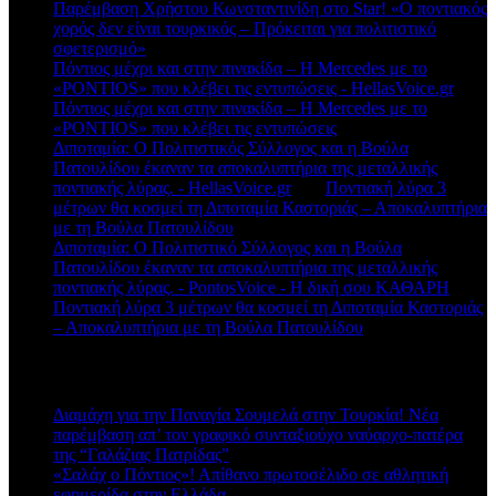
Παρέμβαση Χρήστου Κωνσταντινίδη στο Star! «Ο ποντιακός
χορός δεν είναι τουρκικός – Πρόκειται για πολιτιστικό
σφετερισμό»
Πόντιος μέχρι και στην πινακίδα – Η Mercedes με το
«PONTIOS» που κλέβει τις εντυπώσεις - HellasVoice.gr
στο
Πόντιος μέχρι και στην πινακίδα – Η Mercedes με το
«PONTIOS» που κλέβει τις εντυπώσεις
Διποταμία: Ο Πολιτιστικός Σύλλογος και η Βούλα
Πατουλίδου έκαναν τα αποκαλυπτήρια της μεταλλικής
ποντιακής λύρας. - HellasVoice.gr
στο
Ποντιακή λύρα 3
μέτρων θα κοσμεί τη Διποταμία Καστοριάς – Αποκαλυπτήρια
με τη Βούλα Πατουλίδου
Διποταμία: Ο Πολιτιστικό Σύλλογος και η Βούλα
Πατουλίδου έκαναν τα αποκαλυπτήρια της μεταλλικής
ποντιακής λύρας. - PontosVoice - H δική σου ΚΑΘΑΡΗ
στο
Ποντιακή λύρα 3 μέτρων θα κοσμεί τη Διποταμία Καστοριάς
– Αποκαλυπτήρια με τη Βούλα Πατουλίδου
Πρόσφατα άρθρα
Διαμάχη για την Παναγία Σουμελά στην Τουρκία! Νέα
παρέμβαση απ’ τον γραφικό συνταξιούχο ναύαρχο-πατέρα
της “Γαλάζιας Πατρίδας”
«Σαλάχ ο Πόντιος»! Απίθανο πρωτοσέλιδο σε αθλητική
εφημερίδα στην Ελλάδα