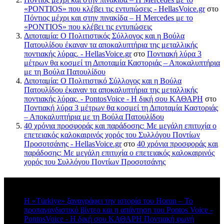
«PONTIOS» που κλέβει τις εντυπώσεις - HellasVoice.gr
στο
Πόντιος μέχρι και στην πινακίδα – Η Mercedes με το
«PONTIOS» που κλέβει τις εντυπώσεις
Διποταμία: Ο Πολιτιστικός Σύλλογος και η Βούλα
Πατουλίδου έκαναν τα αποκαλυπτήρια της μεταλλικής
ποντιακής λύρας. - HellasVoice.gr
στο
Ποντιακή λύρα 3
μέτρων θα κοσμεί τη Διποταμία Καστοριάς – Αποκαλυπτήρια
με τη Βούλα Πατουλίδου
Διποταμία: Ο Πολιτιστικό Σύλλογος και η Βούλα
Πατουλίδου έκαναν τα αποκαλυπτήρια της μεταλλικής
ποντιακής λύρας. - PontosVoice - H δική σου ΚΑΘΑΡΗ
στο
Ποντιακή λύρα 3 μέτρων θα κοσμεί τη Διποταμία Καστοριάς
– Αποκαλυπτήρια με τη Βούλα Πατουλίδου
40 χρόνια προσφοράς και παράδοσης: Με μεγάλη επιτυχία ο
επετειακός καλοκαιρινός χορός του Συλλόγου Ποντίων
Προσοτσάνης - HellasVoice.gr
στο
40 χρόνια προσφοράς και
παράδοσης: Με μεγάλη επιτυχία ο επετειακός καλοκαιρινός
χορός του Συλλόγου Ποντίων Προσοτσάνης
Πρόσφατα σχόλια
Η «Türkiye» ξαναγράφει την ιστορία του Horon – Το
προπαγανδιστικό βίντεο και η απάντηση του Pontos Voice -
PontosVoice - H δική σου ΚΑΘΑΡΗ Ποντιακή φωνή
στο