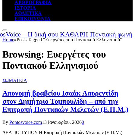
ΑΡΘΡΟΓΡΑΦΙΑ
ΙΣΤΟΡΙΑ
ΑΘΛΗΤΙΚΑ
ΕΠΙΚΟΙΝΩΝΙΑ
Home
»
Posts Tagged "Ευεργέτες του Ποντιακού Ελληνισμού"
Browsing:
Ευεργέτες του
Ποντιακού Ελληνισμού
ΣΩΜΑΤΕΙΑ
Απονομή βραβείου Ισαάκ Λαυρεντίδη
στον Δημήτριο Τομπουλίδη – από την
Επιτροπή Ποντιακών Μελετών (Ε.Π.Μ.)
By
Pontosvoice.com
13 Ιανουαρίου, 2026
0
ΔΕΛΤΙΟ ΤΥΠΟΥ Η Επιτροπή Ποντιακών Μελετών (Ε.Π.Μ.)