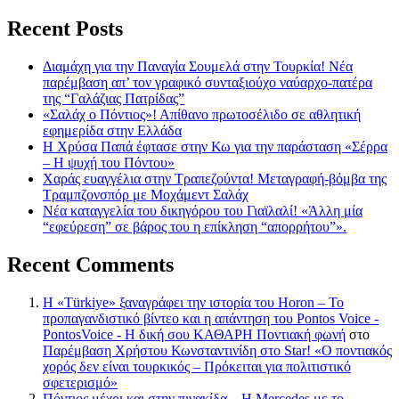
Recent Posts
Διαμάχη για την Παναγία Σουμελά στην Τουρκία! Νέα
παρέμβαση απ’ τον γραφικό συνταξιούχο ναύαρχο-πατέρα
της “Γαλάζιας Πατρίδας”
«Σαλάχ ο Πόντιος»! Απίθανο πρωτοσέλιδο σε αθλητική
εφημερίδα στην Ελλάδα
Η Χρύσα Παπά έφτασε στην Κω για την παράσταση «Σέρρα
– Η ψυχή του Πόντου»
Χαράς ευαγγέλια στην Τραπεζούντα! Μεταγραφή-βόμβα της
Τραμπζονσπόρ με Μοχάμεντ Σαλάχ
Νέα καταγγελία του δικηγόρου του Γιαϊλαλί! «Άλλη μία
“εφεύρεση” σε βάρος του η επίκληση “απορρήτου”».
Recent Comments
Η «Türkiye» ξαναγράφει την ιστορία του Horon – Το
προπαγανδιστικό βίντεο και η απάντηση του Pontos Voice -
PontosVoice - H δική σου ΚΑΘΑΡΗ Ποντιακή φωνή
στο
Παρέμβαση Χρήστου Κωνσταντινίδη στο Star! «Ο ποντιακός
χορός δεν είναι τουρκικός – Πρόκειται για πολιτιστικό
σφετερισμό»
Πόντιος μέχρι και στην πινακίδα – Η Mercedes με το