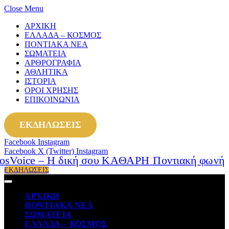
Close Menu
ΑΡΧΙΚΗ
ΕΛΛΑΔΑ – ΚΟΣΜΟΣ
ΠΟΝΤΙΑΚΑ ΝΕΑ
ΣΩΜΑΤΕΙΑ
ΑΡΘΡΟΓΡΑΦΙΑ
ΑΘΛΗΤΙΚΑ
ΙΣΤΟΡΙΑ
ΟΡΟΙ ΧΡΗΣΗΣ
ΕΠΙΚΟΙΝΩΝΙΑ
ΕΚΔΗΛΩΣΕΙΣ
Facebook
Instagram
Facebook
X (Twitter)
Instagram
ΕΚΔΗΛΩΣΕΙΣ
ΑΡΧΙΚΗ
ΠΟΝΤΙΑΚΑ ΝΕΑ
ΣΩΜΑΤΕΙΑ
ΕΛΛΑΔΑ – ΚΟΣΜΟΣ