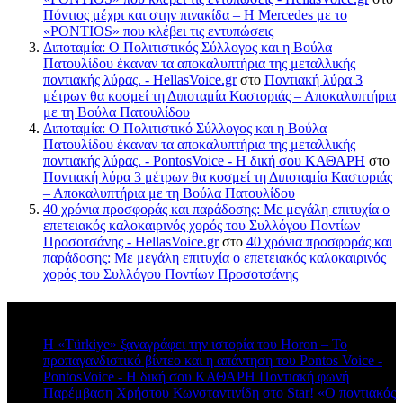
Πόντιος μέχρι και στην πινακίδα – Η Mercedes με το
«PONTIOS» που κλέβει τις εντυπώσεις
Διποταμία: Ο Πολιτιστικός Σύλλογος και η Βούλα
Πατουλίδου έκαναν τα αποκαλυπτήρια της μεταλλικής
ποντιακής λύρας. - HellasVoice.gr
στο
Ποντιακή λύρα 3
μέτρων θα κοσμεί τη Διποταμία Καστοριάς – Αποκαλυπτήρια
με τη Βούλα Πατουλίδου
Διποταμία: Ο Πολιτιστικό Σύλλογος και η Βούλα
Πατουλίδου έκαναν τα αποκαλυπτήρια της μεταλλικής
ποντιακής λύρας. - PontosVoice - H δική σου ΚΑΘΑΡΗ
στο
Ποντιακή λύρα 3 μέτρων θα κοσμεί τη Διποταμία Καστοριάς
– Αποκαλυπτήρια με τη Βούλα Πατουλίδου
40 χρόνια προσφοράς και παράδοσης: Με μεγάλη επιτυχία ο
επετειακός καλοκαιρινός χορός του Συλλόγου Ποντίων
Προσοτσάνης - HellasVoice.gr
στο
40 χρόνια προσφοράς και
παράδοσης: Με μεγάλη επιτυχία ο επετειακός καλοκαιρινός
χορός του Συλλόγου Ποντίων Προσοτσάνης
Πρόσφατα σχόλια
Η «Türkiye» ξαναγράφει την ιστορία του Horon – Το
προπαγανδιστικό βίντεο και η απάντηση του Pontos Voice -
PontosVoice - H δική σου ΚΑΘΑΡΗ Ποντιακή φωνή
στο
Παρέμβαση Χρήστου Κωνσταντινίδη στο Star! «Ο ποντιακός