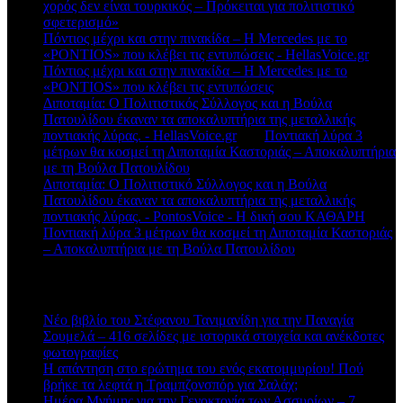
χορός δεν είναι τουρκικός – Πρόκειται για πολιτιστικό
σφετερισμό»
Πόντιος μέχρι και στην πινακίδα – Η Mercedes με το
«PONTIOS» που κλέβει τις εντυπώσεις - HellasVoice.gr
στο
Πόντιος μέχρι και στην πινακίδα – Η Mercedes με το
«PONTIOS» που κλέβει τις εντυπώσεις
Διποταμία: Ο Πολιτιστικός Σύλλογος και η Βούλα
Πατουλίδου έκαναν τα αποκαλυπτήρια της μεταλλικής
ποντιακής λύρας. - HellasVoice.gr
στο
Ποντιακή λύρα 3
μέτρων θα κοσμεί τη Διποταμία Καστοριάς – Αποκαλυπτήρια
με τη Βούλα Πατουλίδου
Διποταμία: Ο Πολιτιστικό Σύλλογος και η Βούλα
Πατουλίδου έκαναν τα αποκαλυπτήρια της μεταλλικής
ποντιακής λύρας. - PontosVoice - H δική σου ΚΑΘΑΡΗ
στο
Ποντιακή λύρα 3 μέτρων θα κοσμεί τη Διποταμία Καστοριάς
– Αποκαλυπτήρια με τη Βούλα Πατουλίδου
Πρόσφατα άρθρα
Νέο βιβλίο του Στέφανου Τανιμανίδη για την Παναγία
Σουμελά – 416 σελίδες με ιστορικά στοιχεία και ανέκδοτες
φωτογραφίες
Η απάντηση στο ερώτημα του ενός εκατομμυρίου! Πού
βρήκε τα λεφτά η Τραμπζονσπόρ για Σαλάχ;
Ημέρα Μνήμης για την Γενοκτονία των Ασσυρίων – 7