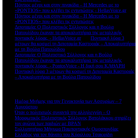
Πόντιος μέχρι και στην πινακίδα – Η Mercedes με το
«PONTIOS» που κλέβει τις εντυπώσεις - HellasVoice.gr
στο
Πόντιος μέχρι και στην πινακίδα – Η Mercedes με το
«PONTIOS» που κλέβει τις εντυπώσεις
Διποταμία: Ο Πολιτιστικός Σύλλογος και η Βούλα
Πατουλίδου έκαναν τα αποκαλυπτήρια της μεταλλικής
ποντιακής λύρας. - HellasVoice.gr
στο
Ποντιακή λύρα 3
μέτρων θα κοσμεί τη Διποταμία Καστοριάς – Αποκαλυπτήρια
με τη Βούλα Πατουλίδου
Διποταμία: Ο Πολιτιστικό Σύλλογος και η Βούλα
Πατουλίδου έκαναν τα αποκαλυπτήρια της μεταλλικής
ποντιακής λύρας. - PontosVoice - H δική σου ΚΑΘΑΡΗ
στο
Ποντιακή λύρα 3 μέτρων θα κοσμεί τη Διποταμία Καστοριάς
– Αποκαλυπτήρια με τη Βούλα Πατουλίδου
Πρόσφατα άρθρα
Ημέρα Μνήμης για την Γενοκτονία των Ασσυρίων – 7
Αυγούστου
Όταν ο πολιτισμός συναντά την αλληλεγγύη – Ο
Μορφωτικός Πολιτιστικός Σύλλογος Βατολάκκου στηρίζει
τον αγώνα των παιδιών με BPAN
Συλλυπητήριο Μήνυμα Παμποντιακής Ομοσπονδίας
Ελλάδος για τον θάνατο του Κύριλλου Τσακιρίδη