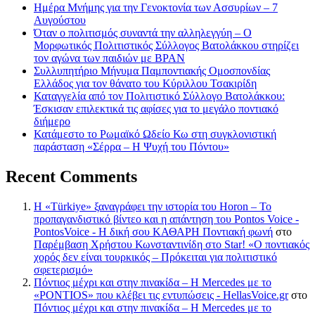
Ημέρα Μνήμης για την Γενοκτονία των Ασσυρίων – 7
Αυγούστου
Όταν ο πολιτισμός συναντά την αλληλεγγύη – Ο
Μορφωτικός Πολιτιστικός Σύλλογος Βατολάκκου στηρίζει
τον αγώνα των παιδιών με BPAN
Συλλυπητήριο Μήνυμα Παμποντιακής Ομοσπονδίας
Ελλάδος για τον θάνατο του Κύριλλου Τσακιρίδη
Καταγγελία από τον Πολιτιστικό Σύλλογο Βατολάκκου:
Έσκισαν επιλεκτικά τις αφίσες για το μεγάλο ποντιακό
διήμερο
Κατάμεστο το Ρωμαϊκό Ωδείο Κω στη συγκλονιστική
παράσταση «Σέρρα – Η Ψυχή του Πόντου»
Recent Comments
Η «Türkiye» ξαναγράφει την ιστορία του Horon – Το
προπαγανδιστικό βίντεο και η απάντηση του Pontos Voice -
PontosVoice - H δική σου ΚΑΘΑΡΗ Ποντιακή φωνή
στο
Παρέμβαση Χρήστου Κωνσταντινίδη στο Star! «Ο ποντιακός
χορός δεν είναι τουρκικός – Πρόκειται για πολιτιστικό
σφετερισμό»
Πόντιος μέχρι και στην πινακίδα – Η Mercedes με το
«PONTIOS» που κλέβει τις εντυπώσεις - HellasVoice.gr
στο
Πόντιος μέχρι και στην πινακίδα – Η Mercedes με το