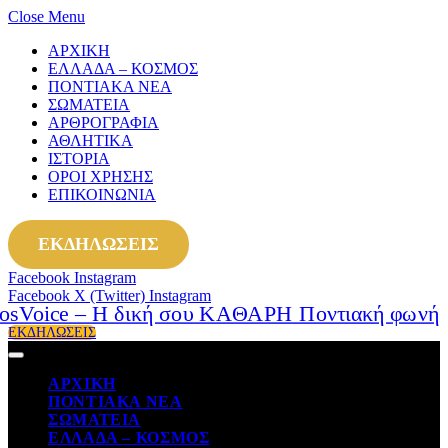
Close Menu
ΑΡΧΙΚΗ
ΕΛΛΑΔΑ – ΚΟΣΜΟΣ
ΠΟΝΤΙΑΚΑ ΝΕΑ
ΣΩΜΑΤΕΙΑ
ΑΡΘΡΟΓΡΑΦΙΑ
ΑΘΛΗΤΙΚΑ
ΙΣΤΟΡΙΑ
ΟΡΟΙ ΧΡΗΣΗΣ
ΕΠΙΚΟΙΝΩΝΙΑ
ΕΚΔΗΛΩΣΕΙΣ
Facebook
Instagram
Facebook
X (Twitter)
Instagram
ΕΚΔΗΛΩΣΕΙΣ
ΑΡΧΙΚΗ
ΠΟΝΤΙΑΚΑ ΝΕΑ
ΣΩΜΑΤΕΙΑ
ΕΛΛΑΔΑ – ΚΟΣΜΟΣ