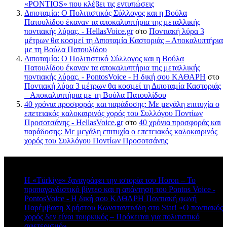
«PONTIOS» που κλέβει τις εντυπώσεις
Διποταμία: Ο Πολιτιστικός Σύλλογος και η Βούλα
Πατουλίδου έκαναν τα αποκαλυπτήρια της μεταλλικής
ποντιακής λύρας. - HellasVoice.gr
στο
Ποντιακή λύρα 3
μέτρων θα κοσμεί τη Διποταμία Καστοριάς – Αποκαλυπτήρια
με τη Βούλα Πατουλίδου
Διποταμία: Ο Πολιτιστικό Σύλλογος και η Βούλα
Πατουλίδου έκαναν τα αποκαλυπτήρια της μεταλλικής
ποντιακής λύρας. - PontosVoice - H δική σου ΚΑΘΑΡΗ
στο
Ποντιακή λύρα 3 μέτρων θα κοσμεί τη Διποταμία Καστοριάς
– Αποκαλυπτήρια με τη Βούλα Πατουλίδου
40 χρόνια προσφοράς και παράδοσης: Με μεγάλη επιτυχία ο
επετειακός καλοκαιρινός χορός του Συλλόγου Ποντίων
Προσοτσάνης - HellasVoice.gr
στο
40 χρόνια προσφοράς και
παράδοσης: Με μεγάλη επιτυχία ο επετειακός καλοκαιρινός
χορός του Συλλόγου Ποντίων Προσοτσάνης
Πρόσφατα σχόλια
Η «Türkiye» ξαναγράφει την ιστορία του Horon – Το
προπαγανδιστικό βίντεο και η απάντηση του Pontos Voice -
PontosVoice - H δική σου ΚΑΘΑΡΗ Ποντιακή φωνή
στο
Παρέμβαση Χρήστου Κωνσταντινίδη στο Star! «Ο ποντιακός
χορός δεν είναι τουρκικός – Πρόκειται για πολιτιστικό
σφετερισμό»